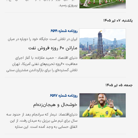
پیروزی رسید.
یکشنبه، ۰۷ تیر ۱۴۰۵
روزنامه شماره ۶۵۹۹
ایران در تلاش است جایگاه خود را دوباره در میان
پالایشگران آسیایی تثبیت کند
ماراتن ۶۰ روزه فروش نفت
دنیای اقتصاد - حمید ملازاده:
با آغاز اجرای
معافیت ۶۰روزه تحریم‌های نفتی آمریکا، تهران
تلاش گسترده‌ای را برای بازگرداندن مشتریان سنتی
خود در آسیا آغاز کرده است؛ تلاشی که از نگاه
فعالان بازار، بیش از آنکه یک فرصت صادراتی
جمعه، ۰۵ تیر ۱۴۰۵
باشد، رقابتی فشرده با زمان محسوب می‌شود.
درحالی‌که مذاکرات سیاسی میان تهران و واشنگتن
روزنامه شماره ۶۵۹۷
ادامه دارد، شرکت ملی نفت ایران و شبکه فروش
خوشحال و هیجان‌زده‌ام
نفت کشور همزمان ماموریتی دیگر را دنبال
می‌کنند؛ فروش هرچه بیشتر نفت، آزادسازی
دنیای‌اقتصاد: نیمار که سرانجام بعد از حدود سه
محموله‌های انباشته‌شده و احیای روابط تجاری با
سال برای تیم ملی برزیل به میدان رفت، از این
بزرگ‌ترین واردکنندگان نفت آسیا.
اتفاق حسابی به وجد آمده است. این ستاره
کهنه‌کار به دلیل مصدومیت از ناحیه ساق پا