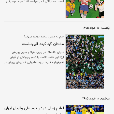
است. مسابقاتی که با مراسم افتتاحیه، موسیقی
چندزبانه و حضور تیم‌هایی از قاره‌های مختلف،
تصویری از وحدت جهانی ارائه می‌دهد. انتظار
می‌رود نزدیک به نیمی از جمعیت جهان در
هفته‌هایبرگزاری این رقابت‌ها دست‌کم بخشی از
مسابقات را تماشا کنند.
یکشنبه، ۱۷ خرداد ۱۴۰۵
جام به مسی لبخند دوباره می‌زند؟
مشتان گره کرده آلبی‌سلسته
دنیای اقتصاد: در پایان، هوادار بدون پیراهن
آرژانتین فقط داشت با تمام وجودش در گوش
«فورفورتو» فریاد می‌زد. ماجرایی که پیش رویش در
جریان بود، دیگر برایش طاقت‌فرسا شده بود.
سه‌شنبه، ۱۲ خرداد ۱۴۰۵
اعلام زمان دیدار تیم ملی والیبال ایران