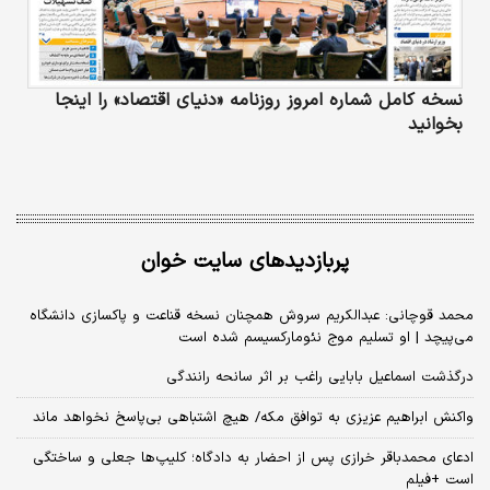
نسخه کامل شماره امروز روزنامه «دنیای‌ اقتصاد» را اینجا
بخوانید
پربازدیدهای سایت خوان
محمد قوچانی: عبدالکریم سروش همچنان نسخه قناعت و پاکسازی دانشگاه
می‌پیچد | او تسلیم موج نئومارکسیسم شده است
درگذشت اسماعیل بابایی راغب بر اثر سانحه رانندگی
واکنش ابراهیم عزیزی به توافق مکه/ هیچ اشتباهی بی‌پاسخ نخواهد ماند
ادعای محمدباقر خرازی پس از احضار به دادگاه؛ کلیپ‌ها جعلی و ساختگی
است +فیلم