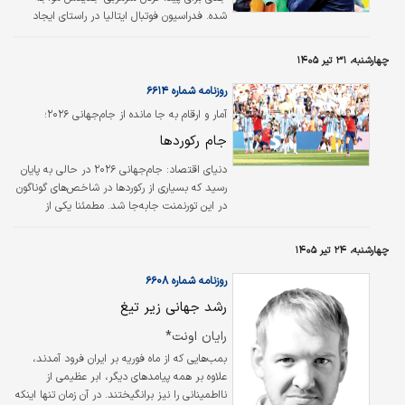
شده. فدراسیون فوتبال ایتالیا در راستای ایجاد
تغییر و تحولات در تیم ملی این کشور، در
جست‌وجوی گزینه‌ای مناسب برای سرمربیگری
چهارشنبه، ۳۱ تیر ۱۴۰۵
است و حالا خبر می‌رسد که مدیران این فدراسیون
حتی سراغ سرمربی ایتالیایی تیم ملی برزیل
روزنامه شماره ۶۶۱۴
رفته‌اند، اما با پاسخ منفی او مواجه شده‌اند.
آمار و ارقام به جا مانده از جام‌جهانی ۲۰۲۶؛
جام رکوردها
دنیای اقتصاد:
جام‌جهانی ۲۰۲۶ در حالی به پایان
رسید که بسیاری از رکوردها در شاخص‌های گوناگون
در این تورنمنت جابه‌جا شد. مطمئنا یکی از
مهم‌ترین دلایل این ماجرا، ۴۸ تیمی شدن
تورنمنت بود که تعداد بازی‌ها را به عدد ۱۰۴
چهارشنبه، ۲۴ تیر ۱۴۰۵
افزایش داد و طبیعتا باعث شد آمارها دچار جهش
شود. به هر حال بررسی چکیده ارقام به جا مانده
روزنامه شماره ۶۶۰۸
از بیست‌وسومین دوره جام‌جهانی می‌تواند خالی از
رشد جهانی زیر تیغ
لطف نباشد.
رایان اونت*
بمب‌هایی که از ماه فوریه بر ایران فرود آمدند،
علاوه بر همه پیامدهای دیگر، ابر عظیمی از
نااطمینانی را نیز برانگیختند. در آن زمان تنها اینکه