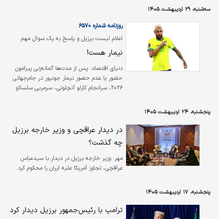
سه‌شنبه، ۲۹ اردیبهشت ۱۴۰۵
روزنامه شماره ۶۵۷۰
اعلام لیست برزیل و پاسخ به یک سوال مهم
نیمار هست!
دنیای اقتصاد: پس از مدت‌ها گمانه‌زنی پیرامون
حضور یا عدم حضور نیمار جونیور در جام‌جهانی
۲۰۲۶، سرانجام کارلو آنچلوتی، سرمربی سلسائو
فهرست نهایی تیم ملی برزیل برای حضور در این
تورنمنت را اعلام کرد و مشخص شد ستاره
پنجشنبه، ۲۴ اردیبهشت ۱۴۰۵
پرحاشیه برزیلی در این مسابقات حضور خواهد
داشت.
در دیدار عراقچی و وزیر خارجه برزیل
چه گذشت؟
مهر:
وزیر خارجه برزیل در دیدار با سیدعباس
عراقچی، تجاوز آمریکا علیه ایران را محکوم کرد.
پنجشنبه، ۱۷ اردیبهشت ۱۴۰۵
ترامپ با رئیس‌جمهور برزیل دیدار کرد