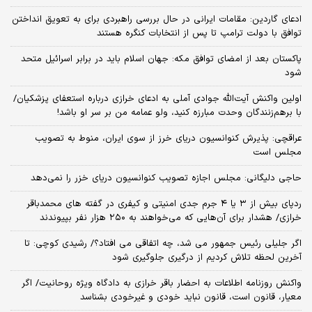
ادعای گاردین: مقامات ایرانی در حال بررسی راهبردی برای به تعویق انداختن
توافق با دولت ترامپ تا پس از انتخابات کنگره هستند
پاکستان بعد از امضای توافق مکه: جهان اسلام باید در برابر اسرائیل متحد
شود
اولین واکنش آیت‌الله جوادی آملی به ادعای خرازی درباره استعفای پزشکیان/
با برهم‌زنندگان وحدت مبارزه کنید، ولو عمامه من بر سر او باشد!
عراقچی: پذیرش کنوانسیون دریای خرز از سوی ایران، منوط به تصویب
مجلس است
حاجی دلیگانی: مجلس اجازه تصویب کنوانسیون دریای خزر را نمی‌دهد
ردپای بیش از ۳ یا ۴ جرم جدی امنیتی و کیفری در گفته های محمدباقر
خرازی/ هشدار برای آن‌هایی که می‌خواهند به ۲۵۰ هزار نفر بپیوندند
اگر جلیلی رئیس جمهور می شد، چه اتفاقی می افتاد؟/ رشیدی کوچی: تا
آخرین لحظه تلاش کردیم از درگیری جلوگیری شود
واکنش روزنامه اطلاعات به احضار باقر خرازی به دادگاه ویژه روحانیت/ اگر
معیار، قانون است، قانون نباید خودی و غیرخودی بشناسد