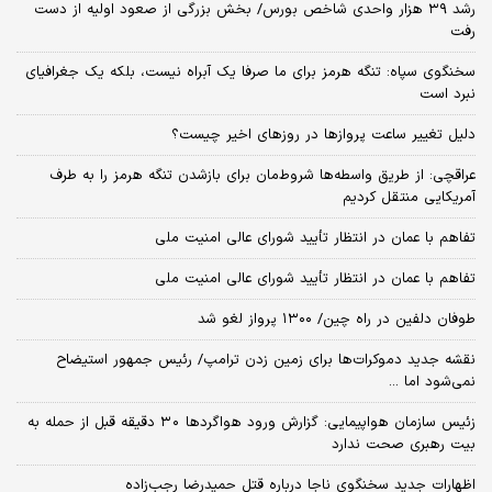
رشد ۳۹ هزار واحدی شاخص بورس/ بخش بزرگی از صعود اولیه از دست
رفت
سخنگوی سپاه: تنگه هرمز برای ما صرفا یک آبراه نیست، بلکه یک جغرافیای
نبرد است
دلیل تغییر ساعت پروازها در روزهای اخیر چیست؟
عراقچی: از طریق واسطه‌ها شروط‌مان برای بازشدن تنگه هرمز را به طرف
آمریکایی منتقل کردیم
تفاهم با عمان در انتظار تأیید شورای عالی امنیت ملی
تفاهم با عمان در انتظار تأیید شورای عالی امنیت ملی
طوفان دلفین در راه چین/ ۱۳۰۰ پرواز لغو شد
نقشه جدید دموکرات‌ها برای زمین زدن ترامپ/ رئیس جمهور استیضاح
نمی‌شود اما ...
زئیس سازمان هواپیمایی: گزارش ورود هواگردها ٣٠ دقیقه قبل از حمله به
بیت رهبری صحت ندارد
اظهارات جدید سخنگوی ناجا درباره قتل حمیدرضا رجب‌زاده