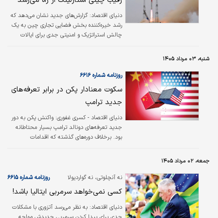
رقیب چینی استارلینک از راه می‌رسد
دنیای اقتصاد: گزارش‌های جدید نشان می‌دهد که
رشد خیره‌کننده بخش فضایی تجاری چین به یک
چالش استراتژیک و امنیتی جدی برای ایالات
متحده تبدیل شده است.
شنبه، ۰۳ مرداد ۱۴۰۵
روزنامه شماره ۶۶۱۶
سکوت معنادار پکن در برابر تعرفه‌های
جدید ترامپ
دنیای‌ اقتصاد - کسری غفوری:
واکنش پکن به دور
جدید تعرفه‌های دونالد ترامپ بسیار محتاطانه
بود. برخلاف دوره‌های گذشته که اقدامات
تلافی‌جویانه فورا در دستور کار قرار می‌گرفت، این
بار چین تنها به صدور یک بیانیه اعتراضی بسنده
جمعه، ۰۲ مرداد ۱۴۰۵
کرد. دلیل این واکنش ملایم روشن است.
نه آنچلوتی، نه گواردیولا
روزنامه شماره ۶۶۱۵
کسی نمی‌خواهد سرمربی ایتالیا باشد!
دنیای اقتصاد: به نظر می‌رسد آتزوری با مشکلات
جدی برای پیدا کردن سرمربی جدیدش مواجه