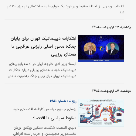
روبینیو، ستاره پیشین تیم ملی برزیل می‌شود؛
انتخاب:
ویدویی از لحظه سقوط و برخورد یک هواپیما به ساختمانی در برزیلمنتشر
تنشی که گویا به درگیری فیزیکی هم کشیده است.
شد.
این اتفاق در تمرینات تیم سانتوس رخ داده است.
یکشنبه، ۱۳ اردیبهشت ۱۴۰۵
ابتکارات دیپلماتیک تهران برای پایان
جنگ؛ محور اصلی رایزنی عراقچی با
همتای برزیلی
ايسنا:
وزیر امور خارجه ایران در ادامه رایزنی‌های
دیپلماتیک خود با همتای برزیلی درباره ابتکارات
دیپلماتیک تهران برای پایان جنگ به‌صورت تلفنی
رایزنی کرد.
دوشنبه، ۰۷ اردیبهشت ۱۴۰۵
روزنامه شماره ۶۵۵۱
رؤسای جمهور براساس کارنامه اقتصادی خود
قضاوت می‌شوند
سقوط سیاسی با اقتصاد
دنیای اقتصاد:
شکست سنگین ویکتور اوربان،
نخست‌وزیر مجارستان، و حزب راست افراطی