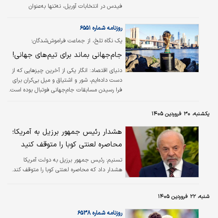
فیدس در انتخابات آوریل، نه‌تنها به‌عنوان
پیروزی‌ای برای دموکراسی لیبرال تعبیر شد، بلکه
بیش از هر چیز بازتاب خشم رأی‌دهندگانی بود که
روزنامه شماره ۶۵۵۱
پس از ۱۶ سال فساد ساختاری و سوء‌مدیریت
یک نگاه تلخ، از جماعت فراموش‌شدگان؛
اقتصادی، تصمیم گرفتند ورق را برگردانند. پیام
جام‌جهانی بماند برای تیم‌های جهانی!
این رأی‌گیری فراتر از مرزهای مجارستان است و
برای برزیل و آرژانتین اهمیت ویژه‌ای دارد؛ چرا که
دنیای اقتصاد:
انگار یکی از آخرین چیزهایی که از
این کشورها نیز در آستانه انتخابات قرار داشته و
دست داده‌ایم، شور و اشتیاق و میل بی‌کران برای
سابقه تحمل بسیار کمتری از فساد و ناکارآمدی
فرا رسیدن مسابقات جام‌جهانی فوتبال بوده است.
اقتصادی نسبت به همتایان اروپای شرقی…
برای خیلی از دهه شصتی‌ها و کمی قبل و بعد از
آن، جنون پنالتی از دست رفته باجو برابر برزیل در
یکشنبه، ۳۰ فروردین ۱۴۰۵
فینال ۱۹۹۴ فراموش‌نشدنی است. جام‌جهانی ۱۹۹۸
که اصلا انگار تقویم عاشقی بود؛ نقطه کمال
هشدار رئیس جمهور برزیل به آمریکا؛
دلدادگی یک ملت به تیم ملی‌اش، از آن صعود
محاصره لعنتی کوبا را متوقف کنید
تاریخی در ملبورن تا دشت اولین پیروزی تاریخ در
جام‌های جهانی برابر آمریکا. بعد از آن هم ادوار
تسنیم:
رئیس جمهور برزیل به دولت آمریکا
مختلف این تورنمنت، کم و بیش تپش قلب‌ها را
هشدار داد که محاصره لعنتی کوبا را متوقف کند.
در ایران بالا…
شنبه، ۲۲ فروردین ۱۴۰۵
روزنامه شماره ۶۵۳۸