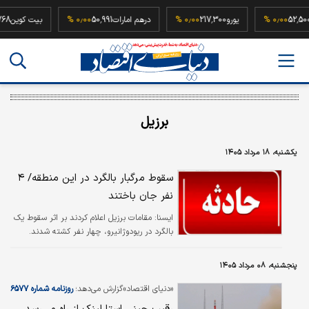
که
52,500,000
۰٫۰۰ %
یورو
217,300
۰٫۰۰ %
درهم امارات
50,991
۰٫۰۰ %
بیت 
برزیل
یکشنبه، ۱۸ مرداد ۱۴۰۵
سقوط مرگبار بالگرد در این منطقه/ ۴
نفر جان باختند
ايسنا:
مقامات برزیل اعلام کردند بر اثر سقوط یک
بالگرد در ریودوژانیرو، چهار نفر کشته شدند.
پنجشنبه، ۰۸ مرداد ۱۴۰۵
«دنیای اقتصاد»گزارش می‌دهد؛
روزنامه شماره ۶۵۷۷