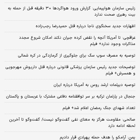
زئیس سازمان هواپیمایی: گزارش ورود هواگردها ٣٠ دقیقه قبل از حمله به
بیت رهبری صحت ندارد
اظهارات جدید سخنگوی ناجا درباره قتل حمیدرضا رجب‌زاده
عراقچی: تا آمریکا آنچه را نقض کرده جبران نکند امکان شروع مجدد
مذاکرات وجود ندارد+ فیلم
توصیه به مصرف سوپ سگ برای جلوگیری از گرمازدگی در کره شمالی
توضیحات جدید رئیس سازمان پزشکی قانونی درباره قتل داریوش مهرجویی
و همسرش+ فیلم
توصیه دیپلمات ارشد روس به آمریکا درباره ایران
جنجال در پارلمان ترکیه بر سر توافقنامه دفاعی مشترک با عربستان و پاکستان
تعداد شهدای جنگ رمضان اعلام شد+ فیلم
صالحی: مقاومت هرگز به معنای نفی گفت‌وگو نیست/ گفت‌وگو تا آخرین
لحظه ادامه دارد
یمن: آرامکو را هدف حمله پهپادی قرار دادیم