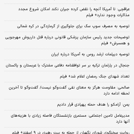
عراقچی: تا آمریکا آنچه را نقض کرده جبران نکند امکان شروع مجدد
مذاکرات وجود ندارد+ فیلم
توصیه به مصرف سوپ سگ برای جلوگیری از گرمازدگی در کره شمالی
توضیحات جدید رئیس سازمان پزشکی قانونی درباره قتل داریوش مهرجویی
و همسرش+ فیلم
توصیه دیپلمات ارشد روس به آمریکا درباره ایران
جنجال در پارلمان ترکیه بر سر توافقنامه دفاعی مشترک با عربستان و پاکستان
تعداد شهدای جنگ رمضان اعلام شد+ فیلم
صالحی: مقاومت هرگز به معنای نفی گفت‌وگو نیست/ گفت‌وگو تا آخرین
لحظه ادامه دارد
یمن: آرامکو را هدف حمله پهپادی قرار دادیم
مدیرعامل تامین اجتماعی: مستمری بازنشستگان فاصله زیادی با هزینه‌های
آنها دارد
روایت سخنگوی شورای نگهبان از حمله به بیت رهبری در ۹ اسفند+ فیلم