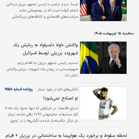
ایسنا:
دیدار ترامپ با رئیس جمهور برزیل درحالی
انجام گرفته است که در موضوعاتی مانند
سیاست‌های اقتصادی و ائتلاف‌های بین‌المللی
تفاوت‌های چشمگیری دارند.
سه‌شنبه، ۱۵ اردیبهشت ۱۴۰۵
واکنش «لولا داسیلوا» به ربایش یک
شهروند برزیلی توسط اسرائیل
تسنیم:
رئیس جمهور برزیل به اقدام رژیم
صهیونیستی در ربودن یک شهروند برزیلی واکنش
نشان داد.
نگرانی‌های تازه در مورد نیمار
روزنامه شماره ۶۵۵۸
او اصلاح نمی‌شود!
دنیای اقتصاد: در شرایطی که تنها حدود یک ماه تا
آغاز مسابقات جام‌جهانی ۲۰۲۶ باقی مانده، نیمار
بار دیگر حاشیه‌ساز شده و نگرانی‌ها را در اردوی
تیم ملی برزیل افزایش داده. این حاشیه تازه،
مربوط به درگیری او با روبینیو جونیور، فرزند
لحظه سقوط و برخورد یک هواپیما به ساختمانی در برزیل + فیام