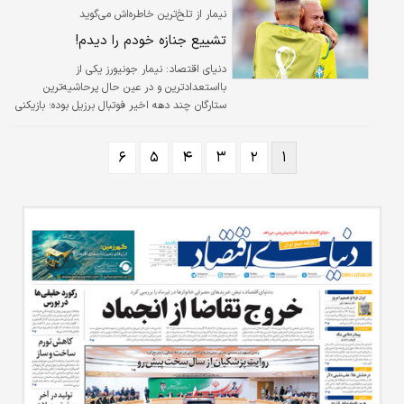
نیمار از تلخ‌ترین خاطره‌اش می‌گوید
تشییع جنازه خودم را دیدم!
دنیای اقتصاد: نیمار جونیورز یکی از
بااستعدادترین و در عین حال پرحاشیه‌ترین
ستارگان چند دهه اخیر فوتبال برزیل بوده؛ بازیکنی
که بسیاری عقیده دارند در صورت تمرکز بر متن،
می‌توانست دستاوردهای بیشتری داشته باشد. او
۶
۵
۴
۳
۲
۱
به تازگی در مصاحبه‌ای، با استفاده از تعابیر جالب
توجه به مرور بدترین خاطره دوران حرفه‌ای‌اش
می‌پردازد؛ حذف تیم ملی برزیل از جام‌جهانی
۲۰۲۲، پس از قبول شکست برابر کرواسی در
ضربات پنالتی.