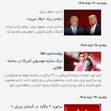
نتوانست در دو دیدار ابتدایی سلسائو در
پنجشنبه، ۲۸ خرداد ۱۴۰۵
جام‌جهانی به میدان برود و نخستین بازی خود در
این مسابقات را در دیدار برابر اسکاتلند در دور
رئیس جمهور برزیل:
سوم مرحله گروهی انجام داد؛ مسابقه‌ای که با
ترامپ زیاد حرف می‌زند
پیروزی ۳ بر صفر برزیل به پایان رسید.
تسنیم:
رئیس جمهور برزیل، رویکرد رئیس دولت
آمریکا در قبال کشورش را توهین‌آمیز توصیف کرد.
دوشنبه، ۲۵ خرداد ۱۴۰۵
روزنامه شماره ۶۵۹۰
مرگ ستاره موسیقی آمریکا در سانحه
هوایی
الیور تری، خواننده و نوازنده آمریکایی در ۳۲ سالگی در سانحه سقوط دو هلیکوپتر در
ریو دو ژانیرو برزیل جان باخت. رسانه‌های محلی برزیل گزارش دادند که دو هلیکوپتر
صبح یکشنبه بر فراز ریو دو ژانیرو با یکدیگر برخورد کرده و در منطقه غربی شهر
سقوط کردند. هر ۶ سرنشین این دو بالگرد جان باختند. سازمان آتش‌نشانی ریو اعلام
کرد یکی از هلیکوپترها روی نمایندگی فروش خودرو سقوط کرده و سبب آتش‌سوزی
یکشنبه، ۲۴ خرداد ۱۴۰۵
چندین خودروی برقی شده است.
برخورد ۲ بالگرد در آسمان برزیل +