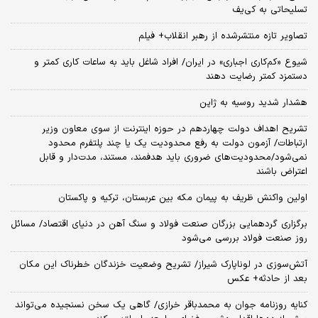
تسلیحاتی به کی‌یف
تصاویر تازه منتشرشده از رهبر انقلاب+ فیلم
شیوع «کم‌کاری اجباری» در ایران/ افراد شاغل باید به ساعات کاری کمتر و
دستمزد کمتر رضایت دهند
هشدار شدید روسیه به ژاپن
تشریح اهداف دولت چهاردهم در حوزه اینترنت از سوی معاون وزیر
ارتباطات/ آزمون دولت به رفع محدودیت یک یا چند پلتفرم محدود
نمی‌‎شود/محدودیت‌های ضروری باید هدفمند، مستند، مدت‌دار و قابل
اعتراض باشند
اولین واکنش ظریف به پیمان مکه بین عربستان، ترکیه و پاکستان
برگزاری گردهمایی بزرگان صنعت فولاد و سنگ آهن در دنیای اقتصاد/ مسائل
روز صنعت فولاد بررسی می‌شود
آتش‌سوزی در لوناپارک شیراز/ تشریح وضعیت خزندگان خطرناک این مکان
بعد از حادثه+ عکس
کنایه روزنامه جوان به محمدباقر خرازی/ گاهی یک سخن نسنجیده می‌تواند