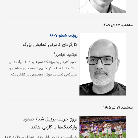
بسته ماندن طولانی‌مدت تنگه هرمز از نظر
اقتصادی فاجعه‌بار خواهد بود، روشن به نظر
می‌رسید. از آن زمان تاکنون، همه‌چیز به شکلی
غیرمنتظره پیش رفته است. پس سقوط اقتصادی
سه‌شنبه، ۲۳ تیر ۱۴۰۵
کجاست؟
روزنامه شماره ۶۶۰۷
کارگردان نامرئی نمایش بزرگ
فرشید فرامرز*
تصور کنید وارد ورزشگاه «سوفی» در لس‌آنجلس
می‌شوید. اینجا دیگر خبری از صف‌های طولانی و
سردرگمی نیست. هوش مصنوعی در نقش یک
میزبان همه‌چیز‌دان، از لحظه ورود، سرنوشت
تجربه شما را در دست می‌گیرد.
سه‌شنبه، ۰۹ تیر ۱۴۰۵
نروژ حریف برزیل شد/ صعود
وایکینگ‌ها با گلزنی هالند
خبرآنلاین:
نروژ در پایان دیدار مقابل ساحل عاج به