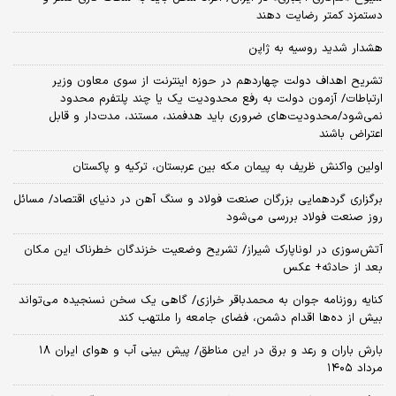
دستمزد کمتر رضایت دهند
هشدار شدید روسیه به ژاپن
تشریح اهداف دولت چهاردهم در حوزه اینترنت از سوی معاون وزیر
ارتباطات/ آزمون دولت به رفع محدودیت یک یا چند پلتفرم محدود
نمی‌‎شود/محدودیت‌های ضروری باید هدفمند، مستند، مدت‌دار و قابل
اعتراض باشند
اولین واکنش ظریف به پیمان مکه بین عربستان، ترکیه و پاکستان
برگزاری گردهمایی بزرگان صنعت فولاد و سنگ آهن در دنیای اقتصاد/ مسائل
روز صنعت فولاد بررسی می‌شود
آتش‌سوزی در لوناپارک شیراز/ تشریح وضعیت خزندگان خطرناک این مکان
بعد از حادثه+ عکس
کنایه روزنامه جوان به محمدباقر خرازی/ گاهی یک سخن نسنجیده می‌تواند
بیش از ده‌ها اقدام دشمن، فضای جامعه را ملتهب کند
بارش باران و رعد و برق در این مناطق/ پیش بینی آب و هوای ایران ۱۸
مرداد ۱۴۰۵