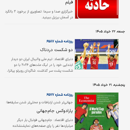
فیلم
خبرگزاری صدا و سیما:
تصاویری از برخورد ۲ بالگرد
در آسمان برزیل ببینید.
جمعه، ۲۲ خرداد ۱۴۰۵
روزنامه شماره ۶۵۸۷
دو شکست دردناک
دنیای اقتصاد: تیم ملی والیبال ایران دو دیدار
ابتدایی خود را در لیگ ملت‌های ۲۰۲۶ با دو
شکست پشت سر گذاشت. شاگردان روبرتو پیاتزا،
بامداد پنج‌شنبه با نتیجه سه بر یک برابر برزیل
میزبان شکست خوردند. آنها تنها در ست دوم ۲۵
پنجشنبه، ۲۱ خرداد ۱۴۰۵
بر ۲۳ برنده شدند و ست‌های اول، سوم و چهارم را
۲۵ بر ۲۱، ۲۵ بر ۱۵ و ۲۵ بر ۲۳ واگذار کردند.
روزنامه شماره ۶۵۷۷
جهانی‌تر شدن ارتباطات و محلی‌تر شدن سلیقه‌ها؛
پارادوکس جام‌جهانی
دنیای اقتصاد: جام‌جهانی فوتبال بار دیگر
میلیاردها نفر را پای صفحه‌های نمایشنشانده