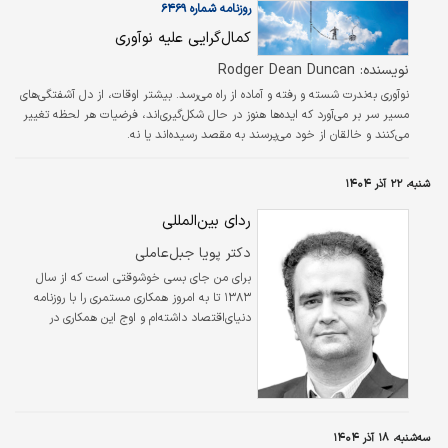
روزنامه شماره ۶۴۶۹
کمال‌گرایی علیه نوآوری
نویسنده: Rodger Dean Duncan
نوآوری به‌ندرت شسته و رفته و آماده از راه می‌رسد. بیشتر اوقات، از دل آشفتگی‌های
مسیر سر بر می‌آورد که ایده‌ها هنوز در حال شکل‌گیری‌اند، فرضیات هر لحظه تغییر
می‌کنند و خالقان از خود می‌پرسند به مقصد رسیده‌اند یا نه.
شنبه، ۲۲ آذر ۱۴۰۴
ردای بین‌المللی
دکتر پویا جبل‌عاملی
برای من جای بسی خوشوقتی است که از سال
۱۳۸۳ تا به امروز همکاری مستمری را با روزنامه
دنیای‌اقتصاد داشته‌ام و اوج این همکاری در
مقطعی اتفاق افتاد که امکان بودن در تحریریه در
کنار دوستانم مهیا شد و برای سه سال سردبیر این
یگانه روزنامه مدافع آزادی اقتصادی در ایران شدم.
برای دهه‌ها در جهان مدرن، فعالان کسب‌وکار یا به
قول فرنگی‌ها بیزینسمَن‌ها هر روز می‌توانستند
صبح خود را با اخبار و تحلیل‌های اقتصادی به ‌روز
سه‌شنبه، ۱۸ آذر ۱۴۰۴