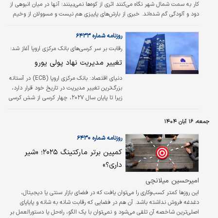
کار به سمت شمال شهر نگاه می‌کنند اثری از کوه‌ها نمی‌بینند؛ آنها در میان انبوهی از
خواهند یافت؟ پاسخ به این…
دود و آلودگی گم شد‌ه‌اند. خبری از بارش‌های پاییزی هم نیست و مسوولان از وخیم
شدن وضعیت سدها و شروع جیره‌بندی آب می‌‌گویند.
روزنامه شماره ۶۴۳۳
رقابت بر سر کرسی‌های بانک مرکزی اروپا آغاز شد؛
تغییر مدیریت نهاد پولی یورو
دنیای اقتصاد: بانک مرکزی اروپا (ECB) در آستانه
بزرگ‌ترین تغییر مدیریت در تاریخ خود قرار دارد،
زیرا تا پایان سال ۲۰۲۷، چهار کرسی از شش کرسی
هیات اجرایی این بانک خالی می‌شود که مهم‌ترین
آنها ریاست کریستین لاگارد است.
جمعه، ۱۶ آبان ۱۴۰۴
روزنامه شماره ۶۴۳۰
کمپین برتر مارکتینگ ۲۰۲۵؛ «شیر
داری؟»
امیرحسین میلانچی
این روزها کمتر کسب‌وکاری را می‌توان یافت که در فضای بازار سنتی یا دیجیتال،
دغدغه فروش نداشته باشد. آن هم در فضایی که رقابت شانه به شانه و پایاپای
اصلی‌ترین شاخصه آن تلقی می‌شود و نمی‌توان با یک الگو، راه‌حل یا دستورالعمل بر