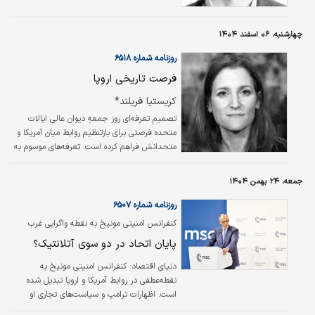
این منطقه را ممکن ساخت.
چهارشنبه، ۰۶ اسفند ۱۴۰۴
روزنامه شماره ۶۵۱۸
فرصت تاریخی اروپا
کریستیا فریلند*
تصمیم تعرفه‌ای روز جمعهِ دیوان عالی ایالات
متحده فرصتی برای بازتنظیم روابط میان آمریکا و
متحدانش فراهم کرده است. تعرفه‌های موسوم به
«روز آزادی» که در ماه آوریل اعمال شد و واکنش
بین‌المللی نه‌چندان موثر به آنها، به شهروندان
جمعه، ۲۴ بهمن ۱۴۰۴
عادی آمریکایی آسیب زد و روابط این کشور با
نزدیک‌ترین دوستانش را تحت فشار قرار داد. رای
روزنامه شماره ۶۵۰۷
دیوان عالی فرصتی نادر برای اصلاح آن خطای
کنفرانس امنیتی مونیخ به نقطه واگرایی غرب
تاریخی ایجاد می‌کند. اگر سیاستمداران در هر دو
تبدیل شد؛
پایان اتحاد در دو سوی آتلانتیک؟
جناح واشینگتن و در دو سوی اقیانوس اطلس
هوشمندانه عمل کنند، از این فرصت بهره خواهند
دنیای اقتصاد:
کنفرانس امنیتی مونیخ به
گرفت.
نقطه‌عطفی در روابط آمریکا و اروپا تبدیل شده
است. اظهارات ترامپ و سیاست‌های تجاری او
باعث تضعیف اعتماد میان دو سوی آتلانتیک شده