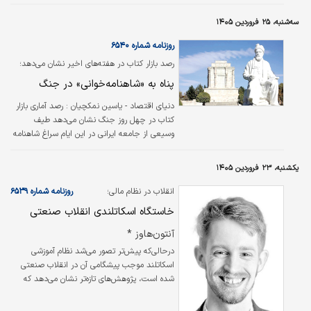
سوی دیگر، اگر تصور می‌کردید این نشست با یک
سه‌شنبه، ۲۵ فروردین ۱۴۰۵
طغیان و خشم همیشگی از سوی دونالد ترامپ به
نقطه پایان ناتو تبدیل می‌شود، باز هم در اشتباه
روزنامه شماره ۶۵۴۰
بودید.
رصد بازار کتاب در هفته‌های اخیر نشان می‌دهد؛
پناه به «شاهنامه‌خوانی» در جنگ
دنیای اقتصاد - یاسین نمکچیان :
رصد آماری بازار
کتاب در چهل روز جنگ نشان می‌دهد طیف
وسیعی از جامعه ایرانی در این ایام سراغ شاهنامه
رفته‌اند. تعداد زیادی از کتابفروشان در تهران و
شهرستان‌ها می‌گویند متقاضیان خرید شاهنامه به
یکشنبه، ۲۳ فروردین ۱۴۰۵
شدت افزایش پیدا کرده و حتی با خریدارانی
مواجهه شده‌اند که خیلی جدی و دغدغه مند اهل
انقلاب در نظام مالی؛
روزنامه شماره ۶۵۳۹
کتاب نبوده‌اند.
خاستگاه اسکاتلندی انقلاب صنعتی
آنتون‌هاوز *
درحالی‌که پیش‌تر تصور می‌شد نظام آموزشی
اسکاتلند موجب پیشگامی آن در انقلاب صنعتی
شده است، پژوهش‌های تازه‌تر نشان می‌دهد که
قوانین‌و‌مقررات مالی، نظام مالی پویایی را در این
منطقه به‌وجود آورد که توسعه تجاری و صنعتی در