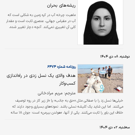
ریشه‌های بحران
ماهیت چرخه آب در کره زمین به شکلی است که
آب در مقیاس جهانی، عنصری ثابت است و مقدار
کلی آن تغییری نمی‌کند. آنچه دچار تغییر شده،
میزان منابع آب قابل دسترس برای انسان و توان
اکوسیستم‌ها در ذخیره و بازتولید این منابع است.
بخش عمده آب کره زمین در اقیانوس‌ها و دریاها
قرار دارد و تنها درصد بسیار اندکی از آن به‌صورت
دوشنبه، ۰۸ دی ۱۴۰۴
آب شیرین قابل استفاده برای شرب، کشاورزی و
صنعت در دسترس است. مشکل اصلی ایران در
روزنامه شماره ۶۴۷۴
دهه‌های اخیر، کاهش شدید ظرفیت اکوسیستم‌ها
هدف والای یک نسل زدی در راه‌اندازی
برای تولید و نگهداری آب بوده است.
کسب‌وکار
مترجم: مریم مرادخانی
خیلی‌ها نسل زد را با صفاتی مثل «حق به جانب» یا «از زیر کار در رو» توصیف
می‌کنند. اما این شاید یک کلیشه نسلی باشد. نمونه‌های بسیاری وجود دارند که
خلاف این باور را ثابت می‌کنند. یکی از آنها، «هولدن بیرمن» است؛ جوان ۱۸ ساله
اهل کارولینای شمالی که استارت‌آپش به نام Coastal Cool سر و صدای زیادی به پا
کرده است. کار این شرکت، تولید لباس‌های ساحلی و مخصوص شنا از پلاستیک‌های
سه‌شنبه، ۰۲ دی ۱۴۰۴
بازیافتی است؛ زباله‌هایی که در غیر این صورت، راهی اقیانوس‌ها می‌شدند.