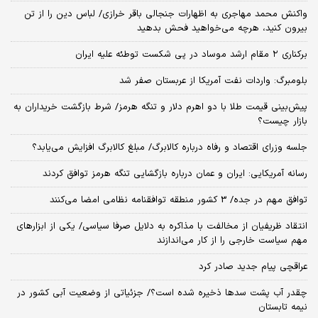
واکنش محمد مهاجری به اظهارات جنجالی باقر خرازی/ لباس دین را از تن
بیرون کنید، هرچه می‌خواهید فحش بدهید
برکناری ۲ مقام‌ ارشد موساد در پی شکست توطئه علیه ایران
بلومبرگ: واردات نفت آمریکا از عربستان صفر شد
پیش‌بینی قیمت طلا با دو اهرم دلار و تنگه هرمز/ شرط بازگشت خریداران به
بازار چیست؟
جلسه وزرای اقتصاد و رفاه درباره کالابرگ/ مبلغ کالابرگ افزایش می‌یابد؟
رسانه آمریکایی: ایران و عمان درباره بازگشایی تنگه هرمز توافق کردند
توافق مهم در جده/ 3 کشور منطقه توافقنامه نظامی امضا می‌کنند
انتقاد ظریفیان از مخالفت با مذاکره به دلایل صرفا سیاسی/ یکی از ابزارهای
مهم سیاست خارجی را از کار می‌اندازند
عراقچی پیام جدید صادر کرد
چقدر آب پشت سدها ذخیره شده است؟/ جزئیاتی از وضعیت آبی کشور در
نیمه تابستان