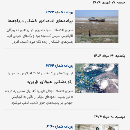
جمعه، ۰۷ شهریور ۱۴۰۴
استراتژیک به دریای عمان و سپس اقیانوس هند امکان دسترسی به آبراه‌های
بین‌المللی را فراهم می‌کند. این ویژگی نه تنها مسیرهای صادرات و واردات را…
روزنامه شماره ۶۳۷۳
پیامدهای اقتصادی خشکی دریاچه‌ها
دنیای اقتصاد - سارا نصیری:
در پهنه‌ای که روزگاری
اقیانوس تتیس گسترده بود و رگ‌های حیاتی آب،
زمین‌های خشک را زنده نگه می‌داشتند، امروز
سکوتی تلخ حاصل از بی‌آبی بر جای مانده است؛
دریاچه آرال و ارومیه، که روزی منبع حیات و
یکشنبه، ۲۶ مرداد ۱۴۰۴
زمین‌های حاصلخیز بودند، قربانی برداشت بی‌رویه
آب و مدیریت نادرست منابع شده‌اند. کاهش سطح
روزنامه شماره ۶۳۶۴
آب، خشک شدن تالاب‌ها و توفان‌های نمکی، نه‌تنها
اولین توفان بزرگ فصل ۲۰۲۵ اقیانوس اطلس را
طبیعت و تنوع زیستی را تهدید می‌کند، بلکه آینده
درنوردید؛
رکوردشکنی هیولای «اِرین»
اقتصادی و اجتماعی منطقه را در سایه خود قرار
داده است؛ قصه‌ای که از گذشته‌های دور آغاز شده
دنیای‌اقتصاد:
توفان «ارین» که برای مدتی به درجه
و امروز هشدار روشن برای زمین و…
۵ نیز رسید، نمونه‌ای دیگر از تاثیرات گرمایش
جهانی بر پدیده‌های جوی شدید تلقی می‌شود.
«ارین» اولین توفان بزرگ فصل ۲۰۲۵ اقیانوس
اطلس، با قدرتی انفجاری و کم‌سابقه، جامعه
دوشنبه، ۲۰ مرداد ۱۴۰۴
هواشناسی را شگفت‌زده کرده است. این توفان
قدرتمند که برای مدتی کوتاه به درجه۵، یعنی
روزنامه شماره ۶۳۶۰