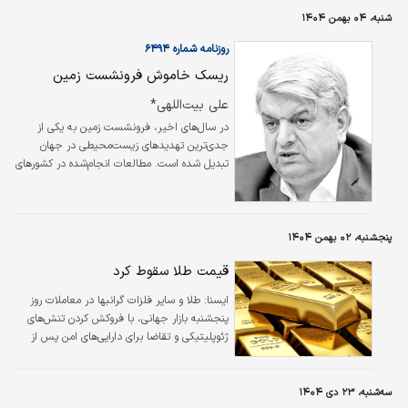
است. رهبران اروپایی اکنون به دنبال کاهش
شنبه، ۰۴ بهمن ۱۴۰۴
وابستگی به ایالات متحده هستند. در این
کنفرانس صدراعظم آلمان در یک سخنرانی توفانی
روزنامه شماره ۶۴۹۴
به آمریکا و سیاست‌های این کشور تاخت.
ریسک خاموش فرونشست زمین
علی بیت‌اللهی*
در سال‌های اخیر، فرونشست زمین به یکی از
جدی‌ترین تهدیدهای زیست‌محیطی در جهان
تبدیل شده است. مطالعات انجام‌شده در کشورهای
مختلف نشان می‌دهد عوامل متعددی در
شکل‌گیری این پدیده دخیل هستند. در برخی
نقاط، ذوب شدن یخچال‌های زیرسطحی، برداشت
بی‌رویه از معادن و حتی افزایش سطح آب دریاها و
پنجشنبه، ۰۲ بهمن ۱۴۰۴
اقیانوس‌ها به عنوان دلایل فرونشست گزارش
قیمت طلا سقوط کرد
شده‌اند، اما بیشترین سهم در وقوع این پدیده،
کاهش سطح آب‌های زیرزمینی است. کشورهایی
ایسنا:
طلا و سایر فلزات گرانبها در معاملات روز
مانند هندوستان، چین، ژاپن و ایتالیا نمونه‌هایی
پنجشنبه بازار جهانی، با فروکش کردن تنش‌های
هستند که پژوهش‌های گسترده، افت سطح آب
ژئوپلیتیکی و تقاضا برای دارایی‌های امن پس از
زیرزمینی…
عقب‌نشینی ترامپ از تهدیدات تعرفه‌ای جدید و
پیشنهاد الحاق اجباری گرینلند، سقوط کردند.
سه‌شنبه، ۲۳ دی ۱۴۰۴