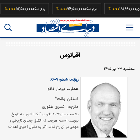
بهار آزادی
181,660,000
۰٫۰۰ %
نیم سکه
94,500,000
۰٫۰۰ %
ربع سکه
52,500,000
۰ %
اقیانوس
سه‌شنبه، ۲۳ تیر ۱۴۰۵
روزنامه شماره ۶۶۰۷
عمارت بیمار ناتو
استفن والت*
مترجم: کسری غفوری
نشست سال۲۰۲۶ ناتو در آنکارا اکنون به تاریخ
پیوسته است؛ هرچند که اتفاق چندان تاریخی و
مهمی در آن رخ نداد. اگر به دنبال احیای اهداف
مشترک و همبستگی دوباره در دو سوی اقیانوس
اطلس بودید، این نشست شما را ناامید کرد. از