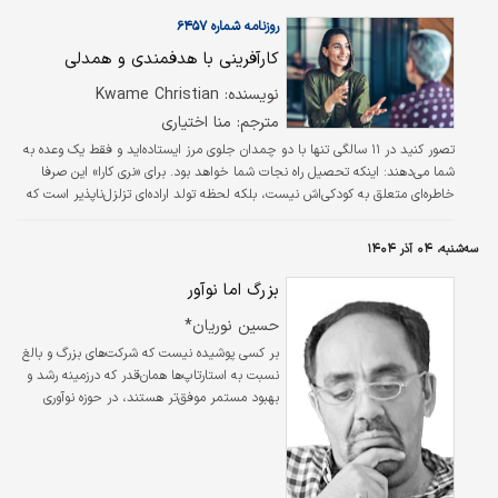
شروع کنند،
روزنامه شماره ۶۴۵۷
کارآفرینی با هدفمندی و همدلی
نویسنده: Kwame Christian
مترجم: منا اختیاری
تصور کنید در ۱۱ سالگی تنها با دو چمدان جلوی مرز ایستاده‌اید و فقط یک وعده به
شما می‌دهند: اینکه تحصیل راه نجات شما خواهد بود. برای «نری کارا» این صرفا
خاطره‌ای متعلق به کودکی‌اش نیست، بلکه لحظه تولد اراده‌ای تزلزل‌ناپذیر است که
بنای زندگی و کارش می‌شود.
سه‌شنبه، ۰۴ آذر ۱۴۰۴
بزرگ اما نوآور
حسین نوریان*
بر کسی پوشیده نیست که شرکت‌های بزرگ و بالغ
نسبت به استارتاپ‌ها همان‌قدر که درزمینه رشد و
بهبود مستمر موفق‌‌تر هستند، در حوزه نوآوری
ضعیف‌‌تر عمل ‌می‌کنند. حال‌آنکه عمده منابع
استراتژیک در این شرکت‌ها تجمیع شده است و
اگر این اشکال برطرف شود، مزیت‌های رقابتی آن‌ها
در انتخاب‌های استراتژیک متعدد، بسیار افزایش