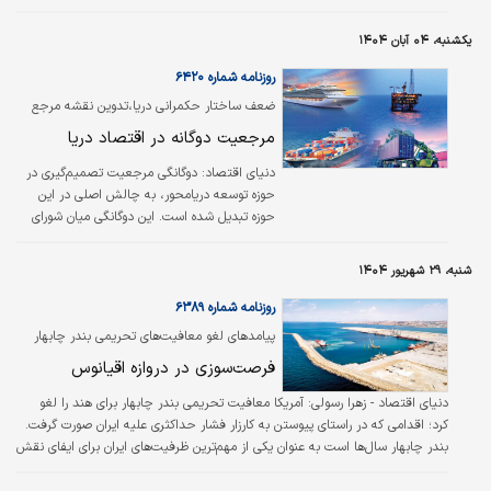
آن فائق آمد.
یکشنبه، ۰۴ آبان ۱۴۰۴
روزنامه شماره ۶۴۲۰
ضعف ساختار حکمرانی دریا،تدوین نقشه مرجع
ملی در این حوزه را به تعویق انداخته است
مرجعیت دوگانه در اقتصاد دریا
دنیای اقتصاد:
دوگانگی مرجعیت تصمیم‌گیری در
حوزه توسعه دریامحور، به چالش اصلی در این
حوزه تبدیل شده است. این دوگانگی میان شورای
عالی انقلاب فرهنگی و دولت، به موازی‌کاری و
تاخیر در اجرای «طرح جامع توسعه دریا‌محور»
شنبه، ۲۹ شهریور ۱۴۰۴
انجامیده است.
روزنامه شماره ۶۳۸۹
پیامدهای لغو معافیت‌های تحریمی بندر چابهار
بررسی شد؛
فرصت‌سوزی در دروازه اقیانوس
دنیای اقتصاد - زهرا رسولی:
آمریکا معافیت تحریمی بندر چابهار برای هند را لغو
کرد؛ اقدامی که در راستای پیوستن به کارزار فشار حداکثری علیه ایران صورت گرفت.
بندر چابهار سال‌ها است به عنوان یکی از مهم‌ترین ظرفیت‌های ایران برای ایفای نقش
در تجارت منطقه‌ای مطرح می‌شود؛ بندری که مستقیما به آب‌های آزاد راه دارد و به
همین دلیل می‌تواند نقطه اتصال شرق و شمال آسیا باشد. اتصال مستقیم این بندر