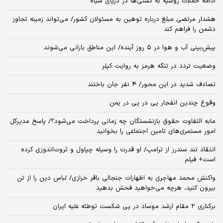
ادامه حملات روسیه به کشتی‌ها در دریای سیاه
هشدار مرتضی مبلغ درباره توهین به مسئولان کشور/ می‌تواند زمینه تجاوز
دشمن را فراهم کند
پیش‌بینی آب و هوا در ۵ روز آینده/ این مناطق بارانی می‌شوند
وضعیت تردد در تنگه هرمز به روایت کپلر
تصادف شدید در این محور/ ۴ نفر جان باختند
وقوع چندین انفجار پی در پی در یمن
مابه التفاوت حقوق بازنشستگان چه زمانی پرداخت می‌شود؟/ پاسخ مدیرکل
امور مستمری‌های تامین اجتماعی را بخوانید
انتقاد تند سندرز از ترامپ/ او قدرت را وسیله چپاول و ثروت‌اندوزی کرده
است+ فیلم
واکنش محمد مهاجری به اظهارات جنجالی باقر خرازی/ لباس دین را از تن
بیرون کنید، هرچه می‌خواهید فحش بدهید
برکناری ۲ مقام‌ ارشد موساد در پی شکست توطئه علیه ایران