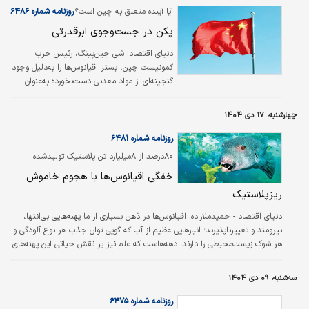
آیا آینده متعلق به چین است؟‌
روزنامه شماره ۶۴۸۶
پکن در جست‌وجوی ابرقدرتی
دنیای اقتصاد:
شی جین‌پینگ، رئیس حزب
کمونیست چین، بستر اقیانوس‌ها را به‌دلیل وجود
گنجینه‌ای از مواد معدنی دست‌نخورده به‌عنوان
حوزه دارای اولویت برای این کشور مطرح کرده
است. به گفته او، پکن باید به فناوری‌های کلیدی
چهارشنبه، ۱۷ دی ۱۴۰۴
برای دسترسی و اکتشاف در بستر اقیانوس‌ها
دست یابد. با همین منظور نقش‌آفرینی پکن در
روزنامه شماره ۶۴۸۱
نهادهای مرتبط با حوزه دریایی افزایش یافته و با
۸۰درصد از ۸‌میلیارد تن پلاستیک تولیدشده
همین هدف روابط خود را با کشورهایی که از
درجهان، بدون بازیافت رها شده است؛
خفگی اقیانوس‌ها با هجوم خاموش
فناوری‌های این حوزه برخوردار هستند، افزایش داده
است.
ریزپلاستیک‌
دنیای اقتصاد - حمیدملازاده: اقیانوس‌ها در ذهن بسیاری از ما پهنه‌هایی بی‌انتها،
نیرومند و تغییرناپذیرند؛ انبارهایی عظیم از آب که گویی توان جذب هر نوع آلودگی و
هر شوک زیست‌محیطی را دارند. دهه‌هاست که علم نیز بر نقش حیاتی این پهنه‌های
آبی در مهار گرمایش جهانی تاکید می‌کند. اقیانوس‌ها سالانه بخش بزرگی از
دی‌اکسیدکربن اضافی ناشی از فعالیت‌های انسانی را جذب و با بلعیدن گرمای مازاد،
سه‌شنبه، ۰۹ دی ۱۴۰۴
زمین را از ورود به چرخه‌های خطرناک اقلیمی بازمی‌دارند. اما اکنون شواهد علمی تازه
نشان می‌دهد این سپر طبیعی، آن‌قدرها هم…
روزنامه شماره ۶۴۷۵