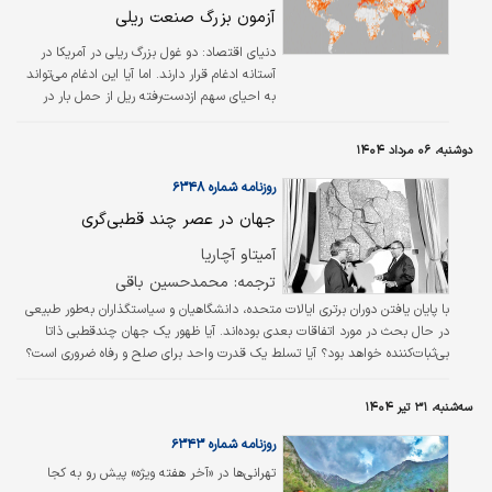
ریلی با هدف احیای سهم از بازار حمل‌ونقل را
آزمون بزرگ صنعت ریلی
بررسی می‌کند
دنیای اقتصاد:
دو غول بزرگ ریلی در آمریکا در
آستانه ادغام قرار دارند. اما آیا این ادغام می‌تواند
به احیای سهم از‌دست‌رفته ریل از حمل بار در
آمریکا بینجامد؟ به جز ذی‌نفعان اصلی، یعنی
مالکان دو شرکت، تقریبا همه فعالان صنعت
دوشنبه، ۰۶ مرداد ۱۴۰۴
حمل‌ونقل ریلی در آمریکا درباره اثر مثبت این
تحولات تردید دارند.
روزنامه شماره ۶۳۴۸
جهان در عصر چند قطبی‌گری
آمیتاو آچاریا
ترجمه: محمدحسین باقی
با پایان یافتن دوران برتری ایالات متحده، دانشگاهیان و سیاستگذاران به‌طور طبیعی
در حال بحث در مورد اتفاقات بعدی بوده‌اند. آیا ظهور یک جهان چندقطبی ذاتا
بی‌ثبات‌کننده خواهد بود؟ آیا تسلط یک قدرت واحد برای صلح و رفاه ضروری است؟
به طور فزاینده‌ای، به نظر می‌رسد اجماع در غرب این است که چندقطبی بودن یا
فقدان هژمونی، می‌تواند به راحتی منجر به هرج و مرج شود. با این حال، این
سه‌شنبه، ۳۱ تیر ۱۴۰۴
نتیجه‌گیری اغلب بر شواهدی از تاریخ اخیر ایالات متحده و اروپا متکی است.
روزنامه شماره ۶۳۴۳
تهرانی‏‏‌ها در «آخر هفته ویژه» پیش رو به کجا