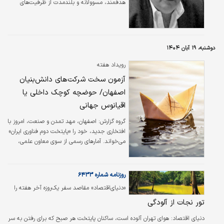
هدفمند، مسوولانه و بلندمدت از ظرفیت‌های
گسترده دریاها، اقیانوس‌ها و مناطق ساحلی برای
دستیابی به رشد اقتصادی فراگیر، افزایش سطح
اشتغال، بهبود رفاه عمومی و ارتقای امنیت ملی
تاکید دارد.
دوشنبه، ۱۹ آبان ۱۴۰۴
رویداد هفته
آزمون سخت شرکت‌های دانش‌بنیان
اصفهان/ حوضچه کوچک داخلی یا
اقیانوس جهانی
گروه گزارش:
اصفهان، مهد تمدن و صنعت، امروز با
افتخاری جدید، خود را «پایتخت دوم فناوری ایران»
می‌خواند. آمارهای رسمی از سوی معاون علمی،
فناوری و اقتصاد دانش‌بنیان رئیس‌جمهور، گواهی
می‌دهد که این استان با میزبانی از حدود ۱۰۰۰
شرکت دانش‌بنیان - معادل ۱۰ درصد از کل کشور -
روزنامه شماره ۶۴۳۳
پس از تهران در رتبه دوم ملی ایستاده است؛ اما
«دنیای‌اقتصاد» مقاصد سفر یک‌روزه آخر هفته را
این کمیت چشمگیر، یک پرسش اساسی را پیش
معرفی می‌کند
تور نجات از آلودگی
رو می‌نهد: آیا این شرکت‌ها به «حوضچه کوچک»
بازار داخلی محدود خواهند ماند، یا شهامت پل
دنیای اقتصاد:
هوای تهران آلوده است،‌ ساکنان پایتخت هر صبح که برای رفتن به سر
زدن به «اقیانوس بی‌کران» بازارهای جهانی را