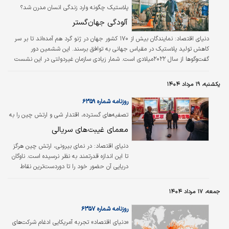
بالاترین سطح قدرت، رسید، اکنون به‌عنوان یک
پلاستیک چگونه وارد زندگی انسان مدرن شد؟
توفان درجه۳ در حال حرکت در شمال دریای
آلودگی جهان‌گستر
کارائیب است. کارشناسان این پدیده را نمونه
آشکاری از تاثیرات فزاینده گرمایش جهانی بر شدت
دنیای اقتصاد:
نمایندگان بیش از ۱۷۰ کشور جهان در ژنو گرد هم آمده‌اند تا بر سر
توفان‌ها می‌دانند. این توفان از ۹اوت در غرب…
کاهش تولید پلاستیک در مقیاس جهانی به توافق برسند. این ششمین دور
گفت‌وگوها از سال ۲۰۲۲میلادی است. شمار زیادی سازمان غیردولتی در این نشست
حضور دارند.
یکشنبه، ۱۹ مرداد ۱۴۰۴
روزنامه شماره ۶۳۵۹
تصفیه‌های گسترده، اقتدار شی و ارتش چین را به
چالش می‌کشد؛
معمای غیبت‌های سریالی
دنیای اقتصاد: در نمای بیرونی، ارتش چین هرگز
تا این اندازه قدرتمند به نظر نرسیده است. ناوگان
دریایی آن حضور خود را تا دوردست‌ترین نقاط
اقیانوس‌ها گسترش می‌دهد، زرادخانه هسته‌ای‌اش
به‌طور میانگین سالانه ۱۰۰ کلاهک افزایش می‌یابد
جمعه، ۱۷ مرداد ۱۴۰۴
و پروازهای نظامی آن بر فراز تایوان، روزبه‌روز
پرتعدادتر و تهدیدآمیزتر می‌شوند. پکن تقریبا هر
روزنامه شماره ۶۳۵۷
چند ماه یک‌بار از یک دستاورد نظامی جدید
«دنیای اقتصاد»‌ تجربه آمریکایی ادغام شرکت‌های
رونمایی می‌کند.