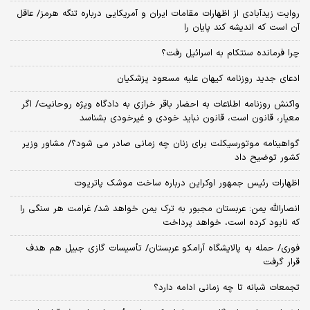
روایت زیدآبادی از اظهارات مقامات ایران و آمریکایی درباره تنگه هرمز/ عاقل
آن است که اندیشه کند پایان را
چرا فرمانده سنتکام به اسرائیل رفت؟
ادعای جدید روزنامه کیهان علیه مسعود پزشکیان
واکنش روزنامه اطلاعات به احضار باقر خرازی به دادگاه ویژه روحانیت/ اگر
معیار، قانون است، قانون نباید خودی و غیرخودی بشناسد
گواهینامه موتورسیکلت برای زنان چه زمانی صادر می شود؟/ مشاور وزیر
کشور توضیح داد
اظهارات رئیس جمهور اوکراین درباره ساخت موشک پاتریوت
انصارالله یمن: عربستان مجبور به ترک یمن خواهد شد/ غرامت هر سنگی را
که نابود کرده است، خواهد پرداخت
فوری/ حمله به پالایشگاه آرامکو عربستان/ تأسیسات گازی جبیل هم هدف
قرار گرفت
تجمعات شبانه تا چه زمانی ادامه دارد؟