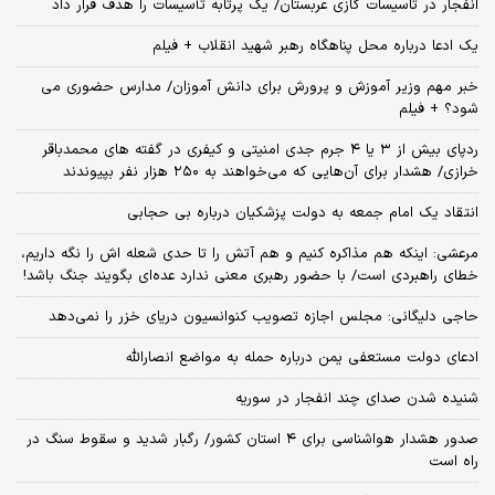
انفجار در تاسیسات گازی عربستان/ یک پرتابه تأسیسات را هدف قرار داد
یک ادعا درباره محل پناهگاه‌ رهبر شهید انقلاب + فیلم
خبر مهم وزیر آموزش و پرورش برای دانش آموزان/ مدارس حضوری می
شود؟ + فیلم
ردپای بیش از ۳ یا ۴ جرم جدی امنیتی و کیفری در گفته های محمدباقر
خرازی/ هشدار برای آن‌هایی که می‌خواهند به ۲۵۰ هزار نفر بپیوندند
انتقاد یک امام جمعه به دولت پزشکیان درباره بی حجابی
مرعشی: اینکه هم مذاکره کنیم و هم آتش را تا حدی شعله اش را نگه داریم،
خطای راهبردی است/ با حضور رهبری معنی ندارد عده‌ای بگویند جنگ باشد!
حاجی دلیگانی: مجلس اجازه تصویب کنوانسیون دریای خزر را نمی‌دهد
ادعای دولت مستعفی یمن درباره حمله به مواضع انصارالله
شنیده شدن صدای چند انفجار در سوریه
صدور هشدار هواشناسی برای ۴ استان کشور/ رگبار شدید و سقوط سنگ در
راه است