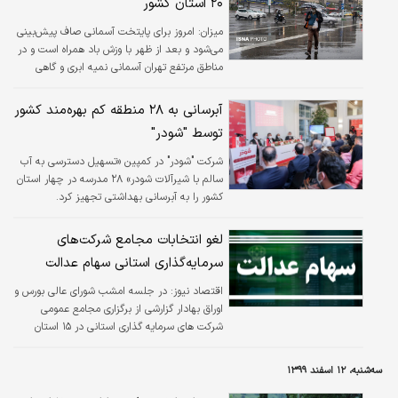
۲۰ استان کشور
میزان:
امروز برای پایتخت آسمانی صاف پیش‌بینی
می‌شود و بعد از ظهر با وزش باد همراه است و در
مناطق مرتفع تهران آسمانی نمیه ابری و گاهی
بارش پراکنده خواهیم داشت.
آبرسانی به ۲۸ منطقه کم بهره‌مند کشور
توسط "شودر"
شرکت "شودر" در کمپین «تسهیل دسترسی به آب
سالم با شیرآلات شودر» ۲۸ مدرسه در چهار استان
کشور را به آبرسانی بهداشتی تجهیز کرد.
لغو انتخابات مجامع شرکت‌های
سرمایه‌گذاری استانی سهام عدالت
اقتصاد نیوز:
در جلسه امشب شورای عالی بورس و
اوراق بهادار گزارشی از برگزاری مجامع عمومی
شرکت های سرمایه گذاری استانی در ۱۵ استان
کشور که با استفاده از زیرساخت برگزاری مجمع
الکترونیکی شرکت سپرده گذاری مرکزی برگزار شده
سه‌شنبه، ۱۲ اسفند ۱۳۹۹
بود ارائه شد.