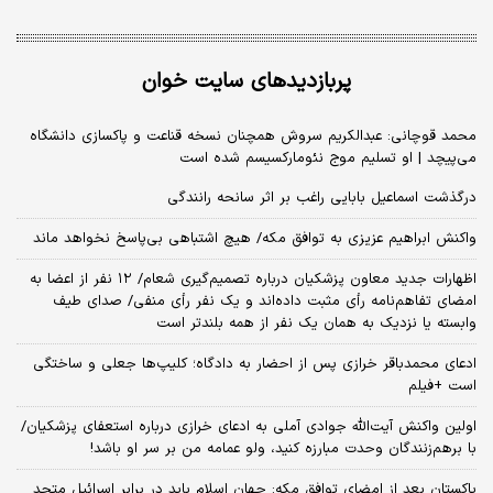
پربازدیدهای سایت خوان
محمد قوچانی: عبدالکریم سروش همچنان نسخه قناعت و پاکسازی دانشگاه
می‌پیچد | او تسلیم موج نئومارکسیسم شده است
درگذشت اسماعیل بابایی راغب بر اثر سانحه رانندگی
واکنش ابراهیم عزیزی به توافق مکه/ هیچ اشتباهی بی‌پاسخ نخواهد ماند
اظهارات جدید معاون پزشکیان درباره تصمیم‌گیری شعام/ ۱۲ نفر از اعضا به
امضای تفاهم‌نامه رأی مثبت داده‌اند و یک نفر رأی منفی/ صدای طیف
وابسته یا نزدیک به همان یک نفر از همه بلندتر است
ادعای محمدباقر خرازی پس از احضار به دادگاه؛ کلیپ‌ها جعلی و ساختگی
است +فیلم
اولین واکنش آیت‌الله جوادی آملی به ادعای خرازی درباره استعفای پزشکیان/
با برهم‌زنندگان وحدت مبارزه کنید، ولو عمامه من بر سر او باشد!
پاکستان بعد از امضای توافق مکه: جهان اسلام باید در برابر اسرائیل متحد