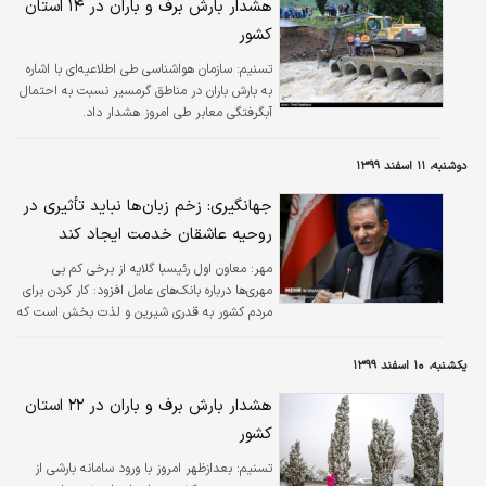
هشدار بارش برف و باران در ۱۴ استان
کشور
تسنیم:
سازمان هواشناسی طی اطلاعیه‌ای با اشاره
به بارش باران در مناطق گرمسیر نسبت به احتمال
آبگرفتگی معابر طی امروز هشدار داد.
دوشنبه، ۱۱ اسفند ۱۳۹۹
جهانگیری: زخم زبان‌ها نباید تأثیری در
روحیه عاشقان خدمت ایجاد کند
مهر:
معاون اول رئیسبا گلایه از برخی کم بی
مهری‌ها درباره بانک‌های عامل افزود: کار کردن برای
مردم کشور به قدری شیرین و لذت بخش است که
نباید زخم زبان‌ها کمتری تأثیری در روحیه افرادی
که عاشق خدمت هستند ایجاد کند.
یکشنبه، ۱۰ اسفند ۱۳۹۹
هشدار بارش برف و باران در ۲۲ استان
کشور
تسنیم:
بعدازظهر امروز با ورود سامانه بارشی از