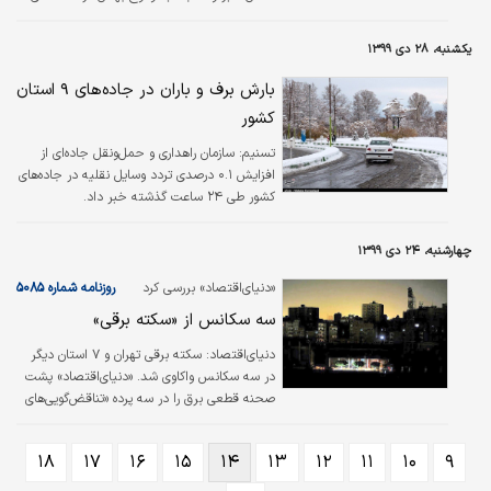
البرز هشدار داد.
یکشنبه، ۲۸ دی ۱۳۹۹
بارش برف و باران در جاده‌های ۹ استان
کشور
تسنیم:
سازمان راهداری و حمل‌ونقل جاده‌ای از
افزایش ۰.۱ درصدی تردد وسایل نقلیه در جاده‌های
کشور طی ۲۴ ساعت گذشته خبر داد.
چهارشنبه، ۲۴ دی ۱۳۹۹
«دنیای‌اقتصاد» بررسی کرد
روزنامه شماره ۵۰۸۵
سه سکانس از «سکته برقی»
دنیای‌اقتصاد:
سکته برقی تهران و ۷ استان دیگر
در سه سکانس واکاوی شد. «دنیای‌اقتصاد» پشت
صحنه قطعی برق را در سه پرده «تناقض‌‌گویی‌های
مدیران درباره علت خاموشی‌‌ها»، «ماجرای استخراج
رمزارزها و تاثیر محسوس آن در افزایش مصرف
۱۸
۱۷
۱۶
۱۵
۱۴
۱۳
۱۲
۱۱
۱۰
۹
برق» و«تبعات قطعی برق بر کسب‌و‌کارهای مختلف
و بخش آموزش» بررسی و ارزیابی کرده است.