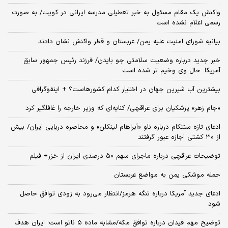
واکنش یک مقام مسئول به خبر تعطیلی مدرسه ایرانی در کویت/ به صورت
رسمی اعلام نشده است
بیانیه شورای امنیت علیه یمن/ عربستان و قطر واکنش نشان دادند
خبر جدید درباره وضعیت سلامتی جو بایدن/ فرزند رئیس جمهور سابق
آمریکا: حال وی وخیم تر شده است
بیشترین آب شیرین جهان در اختیار کدام کشورهاست؟ + اینفوگرافی
«جام زهر» پزشکیان برای عراقچی/ کنایه‌ای که وزیر خارجه را غافلگیر کرد
ادعای تازه سنتکام درباره ناو «آبراهام لینکلن» و محاصره دریایی ایران/ بیش
از ۳۰ کشتی اجازه عبور گرفتند
توضیحات عراقچی درباره ماجرای سهم ۵۰ درصدی ایران از خزر+ فیلم
حمله موشکی یمن به مواضع عربستان
ادعای جدید آمریکا درباره تنگه هرمز/انتظار می‌رود به زودی توافق حاصل
شود
توضیح مهم فیدان درباره توافق مکه/مشابه ماده ۵ ناتو است؛ ایران هدف