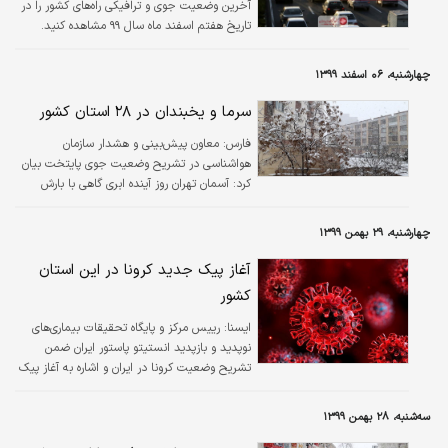
آخرین وضعیت جوی و ترافیکی راه‌های کشور را در
تاریخ هفتم اسفند ماه سال ۹۹ مشاهده کنید.
چهارشنبه، ۰۶ اسفند ۱۳۹۹
سرما و یخبندان در ۲۸ استان کشور
فارس:
معاون پیش‌بینی و هشدار سازمان
هواشناسی در تشریح وضعیت جوی پایتخت بیان
کرد: آسمان تهران روز آینده ابری گاهی با بارش
پراکنده پیش‌بینی می‌شود، بیشینه و کمینه دما
فردا در پایتخت ۵ و ۰ درجه خواهد بود.
چهارشنبه، ۲۹ بهمن ۱۳۹۹
آغاز پیک جدید کرونا در این استان
کشور
ايسنا:
رییس مرکز و پایگاه تحقیقات بیماری‌های
نوپدید و بازپدید انستیتو پاستور ایران ضمن
تشریح وضعیت کرونا در ایران و اشاره به آغاز پیک
جدید اپیدمی در استان خوزستان، گفت: این در
حالی است که احتمال تشدید پیک چهارم کرونا
سه‌شنبه، ۲۸ بهمن ۱۳۹۹
متاثر از نوع جهش یافته ویروس وجود دارد.