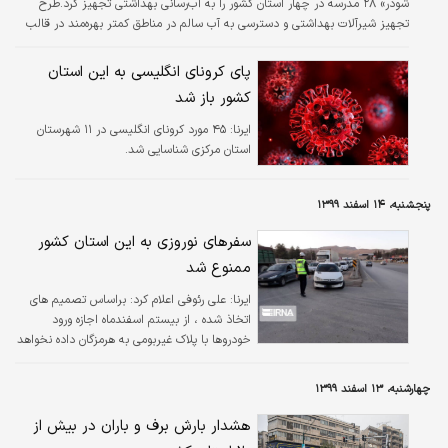
شودر» ۲۸ مدرسه در چهار استان کشور را به آب‌رسانی بهداشتی تجهیز کرد.طرح
تجهیز شیرآلات بهداشتی و دسترسی به آب سالم در مناطق کمتر بهره‌مند در قالب
طرح مسوولیت اجتماعی شرکت شودر از سال ۹۸ آغاز و امسال به پایان رسید. این
طرح در ۲۸ نقطه از مناطق کمتر بهره‌مند از شیرآلات بهداشتی در استان‌های شهرهای
پای کرونای انگلیسی به این استان
کرمانشاه، اردبیل، کرمان و هوتک‌های سیستان و بلوچستان اجرا شد. رضا قره‌داغی،
کشور باز شد
مدیرعامل شرکت شیرآلات شودر در جشن ۲۹ سالگی این شرکت گفت: شودر برای…
ایرنا:
۴۵ مورد کرونای انگلیسی در ۱۱ شهرستان
استان مرکزی شناسایی شد.
پنجشنبه، ۱۴ اسفند ۱۳۹۹
سفرهای نوروزی به این استان کشور
ممنوع شد
ایرنا:
علی رئوفی اعلام کرد: براساس تصمیم های
اتخاذ شده ، از بیستم اسفندماه اجازه ورود
خودروها با پلاک غیربومی به هرمزگان داده نخواهد
شد.
چهارشنبه، ۱۳ اسفند ۱۳۹۹
هشدار بارش برف و باران در بیش از