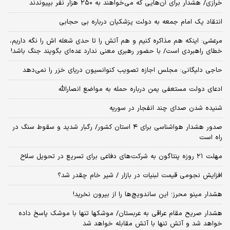
خرازی/ هشدار برای آن‌هایی که می‌خواهند به ۲۵۰ هزار نفر بپیوندند
انتقاد یک امام جمعه به دولت پزشکیان درباره بی حجابی
مرعشی: اینکه هم مذاکره کنیم و هم آتش را تا حدی شعله اش را نگه داریم،
خطای راهبردی است/ با حضور رهبری معنی ندارد عده‌ای بگویند جنگ باشد!
حاجی دلیگانی: مجلس اجازه تصویب کنوانسیون دریای خزر را نمی‌دهد
ادعای دولت مستعفی یمن درباره حمله به مواضع انصارالله
شنیده شدن صدای چند انفجار در سوریه
صدور هشدار هواشناسی برای ۴ استان کشور/ رگبار شدید و سقوط سنگ در
راه است
مهلت ۲۱ روزه پنتاگون به شرکت‌های دفاعی برای تسریع در تحویل سلاح
افزایش نجومی قیمت لبنیات در بازار / شیر خام چقدر شد؟
هشدار مینو محرز؛ این ساندویچ‌ها را از بیرون نخرید!
هشدار صریح مقام عراقی به عربستان/ موشکها تنها با موشک پاسخ داده
خواهد شد و آتش تنها با آتش مقابله خواهد شد