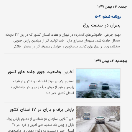
جمعه، ۰۳ بهمن ۱۳۹۹
روزنامه شماره ۵۰۹۱
بحران در صنعت برق
بهاره چراغی:
خاموشی‌های گسترده در تهران و هفت استان کشور که در روز ۲۳ دی‌ماه
امسال حادث شد، متهمان بسیاری دارد. افت تولید گاز از میادین پارس جنوبی،
استفاده زیاد از برق برای تولید بیت‌کوین و افزایش مصرف گاز در بخش خانگی
به‌عنوان مهم‌ترین دلایل خاموشی‌ها مطرح شده‌اند. اما کاهش عرضه گاز به نیروگاه‌ها
به‌دلیل آغاز فصل سرما و افزایش مصرف گاز مهم‌ترین دلیلی است که بسیاری از
پنجشنبه، ۰۲ بهمن ۱۳۹۹
تحلیلگران و فعالان صنعت برق و گاز، آن را مرتبط با وقوع خاموشی‌ها می‌دانند.
رمزگشایی از جعبه سیاه خاموشی‌های زمستانه علاوه بر اینکه ثابت…
آخرین وضعیت جوی جاده های کشور
تسنیم:
رئیس مرکز اطلاعات و کنترل ترافیک
پلیس راهور از بارش برف و باران در جاده‌های ۱۰
استان کشور خبر داد.
بارش برف و باران در ۱۷ استان کشور
خبر آنلاین:
سازمان هواشناسی از تداوم بارش برف،
باران و وزش باد شدید طی امروز و فردا در ۱۷
استان خبر و نسبت به وقوع بهمن در دامنه‌های