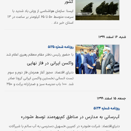
کشور
ايسنا:
سازمان هواشناسی از وزش باد شدید با
سرعت متوسط ۵۰ تا ۶۵ کیلومتر بر ساعت در ۱۳
استان خبر داد .
شنبه، ۱۶ اسفند ۱۳۹۹
روزنامه شماره ۵۱۲۵
با حضور رئیس دفتر مقام معظم رهبری اعلام شد
واکسن ایرانی در فاز نهایی
دنیای اقتصاد:
مجوز آغاز همزمان فاز دوم و سوم
تست انسانی نخستین واکسن ایرانی کرونا صادر
شد. ۱۰۰ باب مدرسه سبز و ضدزلزله برکت و ۳۵۰
مسجد و مرکز فرهنگی جدید توسط ستاد اجرایی
فرمان امام در مناطق محروم ۲۴ استان کشور
جمعه، ۱۵ اسفند ۱۳۹۹
افتتاح شد.
روزنامه شماره ۵۱۲۴
آب‌رسانی به مدارس در مناطق کم‌بهره‌مند توسط «شودر»
دنیای‌اقتصاد:
شرکت «شودر» در کمپین «تسهیل دسترسی به آب سالم با شیرآلات