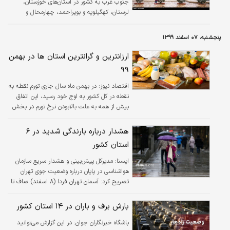
جنوب غرب به کشور در استان‌های خوزستان،
لرستان، کهگیلویه و بویراحمد، چهارمحال و
بختیاری و ایلام ابرناکی و رگبار پراکنده گاهی
رعدوبرق و وزش باد شدید موقتی آغاز خواهد شد.
پنجشنبه، ۰۷ اسفند ۱۳۹۹
ارزانترین و گرانترین استان ها در بهمن
۹۹
اقتصاد نیوز:
در بهمن ماه سال جاری تورم نقطه به
نقطه در کل کشور به اوج خود رسید، این اتفاق
بیش از همه به علت بالابودن نرخ تورم در بخش
خوراکی ها بوده است.
هشدار درباره بارندگی شدید در ۶
استان کشور
ايسنا:
مدیرکل پیش‌بینی و هشدار سریع سازمان
هواشناسی در پایان درباره وضعیت جوی تهران
تصریح کرد: آسمان تهران فردا (۸ اسفند) صاف تا
کمی ابری، گاهی وزش باد و با حداقل دمای صفر و
حداکثر دمای هشت درجه سانتیگراد است.
بارش برف و باران در ۱۴ استان کشور
باشگاه خبرنگاران جوان:
در این گزارش می‌توانید