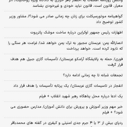
واکنش روزنامه اطلاعات به احضار باقر خرازی به دادگاه ویژه روحانیت/ اگر
معیار، قانون است، قانون نباید خودی و غیرخودی بشناسد
گواهینامه موتورسیکلت برای زنان چه زمانی صادر می شود؟/ مشاور وزیر
کشور توضیح داد
اظهارات رئیس جمهور اوکراین درباره ساخت موشک پاتریوت
انصارالله یمن: عربستان مجبور به ترک یمن خواهد شد/ غرامت هر سنگی را
که نابود کرده است، خواهد پرداخت
فوری/ حمله به پالایشگاه آرامکو عربستان/ تأسیسات گازی جبیل هم هدف
قرار گرفت
تجمعات شبانه تا چه زمانی ادامه دارد؟
انفجار در تاسیسات گازی عربستان/ یک پرتابه تأسیسات را هدف قرار داد
یک ادعا درباره محل پناهگاه‌ رهبر شهید انقلاب + فیلم
خبر مهم وزیر آموزش و پرورش برای دانش آموزان/ مدارس حضوری می
شود؟ + فیلم
ردپای بیش از ۳ یا ۴ جرم جدی امنیتی و کیفری در گفته های محمدباقر