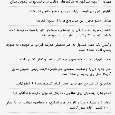
مهلت ۲۱ روزه پنتاگون به شرکت‌های دفاعی برای تسریع در تحویل سلاح
افزایش نجومی قیمت لبنیات در بازار / شیر خام چقدر شد؟
هشدار مینو محرز؛ این ساندویچ‌ها را از بیرون نخرید!
هشدار صریح مقام عراقی به عربستان/ موشکها تنها با موشک پاسخ داده
خواهد شد و آتش تنها با آتش مقابله خواهد شد
واکنش یک مقام مسئول به خبر تعطیلی مدرسه ایرانی در کویت/ به صورت
رسمی اعلام نشده است
بیانیه شورای امنیت علیه یمن/ عربستان و قطر واکنش نشان دادند
خبر جدید درباره وضعیت سلامتی جو بایدن/ فرزند رئیس جمهور سابق
آمریکا: حال وی وخیم تر شده است
بیشترین آب شیرین جهان در اختیار کدام کشورهاست؟ + اینفوگرافی
«جام زهر» پزشکیان برای عراقچی/ کنایه‌ای که وزیر خارجه را غافلگیر کرد
ادعای تازه سنتکام درباره ناو «آبراهام لینکلن» و محاصره دریایی ایران/ بیش
از ۳۰ کشتی اجازه عبور گرفتند