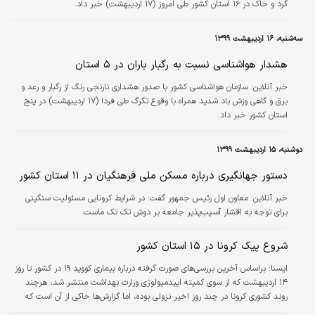
گرد و خاک در ۱۶ استان کشور طی امروز (۱۷ اردیبهشت) خبر داد.
سه‌شنبه، ۱۶ اردیبهشت ۱۳۹۹
هشدار هواشناسی نسبت به رگبار باران در ۵ استان
خبر آنلاین:
سازمان هواشناسی کشور با صدور هشداری نارنجی رنگ از رگبار و رعد و
برق و گاهی وزش باد شدید همراه با وقوع تگرگ طی فردا (۱۷ اردیبهشت) در پنج
استان کشور خبر داد.
دوشنبه، ۱۵ اردیبهشت ۱۳۹۹
دستور جهانگیری درباره مسکن ملی فرهنگیان در ۱۱ استان کشور
خبر آنلاین:
معاون اول رئیس جمهور گفت: در شرایط کرونایی مسئولیت سنگینی
برای توجه به اقشار آسیب‌پذیر جامعه بر دوش تک تک ماست.
شروع پیک کرونا در ۱۵ استان کشور
ايسنا:
براساس آخرین بررسی‌های صورت گرفته درباره بیماری کووید ۱۹ در کشور تا روز
۱۴ اردیبهشت که از سوی کمیته اپیدمیولوژی وزارت بهداشت منتشر شد، هرچند
روند کشوری کرونا در چند روز اخیر نزولی بوده، اما گزارش‌ها حاکی از آن است که
روند صعودی یا شروع پیک در ۱۵ استان کشور مشاهده می‌شود.