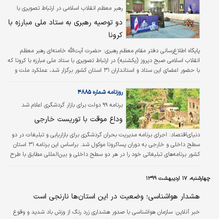
رهبر معظم انقلاب اسلامی در ارتباط تصویری با
ستاد ملی مبارزه با کرونا مطرح کردند
دو توصیه رهبری به ستاد ملی مبارزه با
کرونا
پایگاه اطلاع‌رسانی دفتر مقام معظم رهبری:
حضرت آیت‌الله خامنه‌ای رهبر معظم
انقلاب اسلامی صبح دیروز (یکشنبه) در ارتباط تصویری با ستاد ملی مبارزه با کرونا که
با حضور اعضای این ستاد و استانداران ۳۱ استان کشور برگزار شد، عملکرد ملت و
مسوولان را در این زمینه در ابعاد مختلف اجتماعی- فرهنگی، درمانی، بهداشتی،
علمی، مدیریتی و خدماتی «حرکتی جهادی، عظیم و افتخارآمیز» خواندند و با تاکید
روزنامه شماره ۴۸۸۵
بر ثبت، بازخوانی و روایت هنرمندانه این تلاش و فداکاری ملی افزودند: مردم عزیز
برنامه ۹۹ دولت برای بازار گردشگری اعلام شد
ایران با رفتار متین و صبورانه خود انصافا خوش درخشیدند و فرهنگ اسلامی- ایرانی
وداع موقت با توریست خارجی
را…
دنیای‌اقتصاد:
اجرای برنامه مدیریت بحران گردشگری برای بازاریابی و تبلیغات در دو
سطح داخلی و خارجی به دوران پساکرونا موکول شد. براساس این برنامه ۳۱ استان
کشور برنامه‌های تبلیغاتی خود را در هر دو سطح داخلی و بین‌المللی مطابق با طرح
۱۸گانه تعیین شده دفتر بازاریابی و تبلیغات وزارت گردشگری پس از بحران کرونا آغاز
می‌کنند.
چهارشنبه، ۱۷ اردیبهشت ۱۳۹۹
هشدار هواشناسی؛ وضعیت در این استان‌ها نارنجی است
خبر آنلاین:
سازمان هواشناسی با صدور هشداری زرد رنگ از وزش باد شدید و وقوع