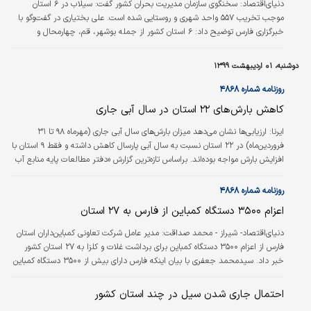
دنياي‌اقتصاد:
سخنگوی سازمان مدیریت بحران کشور گفت: سیلاب در ۶ استان
موجب تخریب ۵۵۷ واحد شهری و روستایی شده است. علی بختیاری در گفت‌وگو با
خبرگزاری فارس توضیح داد: ۶ استان کشور از جمله بوشهر، قم، چهارمحال و
بختیاری، گلستان، هرمزگان و کرمان در سیلاب اخیر بیشترین آسیب را دیدند. به
گفته سخنگوی سازمان مدیریت بحران کشور در مجموع به این استان‌ها ۳۴۳ میلیارد
دوشنبه، ۰۱ اردیبهشت ۱۳۹۹
ریال کمک بلاعوض و ۴۳۳ میلیارد ریال هم تسهیلات پرداخت شده است.
روزنامه شماره ۴۸۶۸
کاهش بارش‌های ۲۲ استان در سال آبی جاری
ایرنا:
ارزیابی‌ها نشان می‌دهد میزان بارش‌های سال آبی جاری (مهرماه ۹۸ تا ۳۱
فروردین‌ماه) در ۲۲ استان نسبت به سال آبی پارسال کاهش داشته و فقط ۹ استان با
افزایش بارش مواجه بوده‌اند. براساس تازه‌ترین گزارش «دفتر مطالعات پایه منابع آب
شرکت مدیریت منابع آب ایران»، میزان بارش‌های سال آبی جاری فقط در ۹ منطقه
کشور نسبت به پارسال روند افزایشی داشته است. به این ترتیب وضعیت بارش‌ها در
روزنامه شماره ۴۸۶۸
بیشتر استان‌ها کاهشی بوده که نشان‌دهنده تداوم وضعیت خشکسالی با وجود
اعزام ۳۵۰۰ دستگاه کمباین از فارس به ۲۷ استان
بارش‌های خوب است.
دنیای‌اقتصاد- شیراز - محمد صداقت:
مدیر عامل شرکت تعاونی کمباین‌داران استان
فارس از اعزام ۳۵۰۰ دستگاه کمباین برای برداشت غلات و کلزا به ۲۷ استان کشور
خبر داد. سیدمحمد جعفری با بیان اینکه فارس دارای بیش از ۳۵۰۰ دستگاه کمباین
برداشت غلات و کلزا است، گفت: با توجه به همزمانی اعزام ناوگان برداشت و شیوع
بیماری کرونا به‌منظور اینکه خللی در برداشت گندم و کلزای کشور پیش نیاید و
احتمال جاری شدن سیل در چند استان کشور
کمباین‌داران به موقع برگ تردد، کارت ضدعفونی، معاینه فنی و دریافت سوختشان