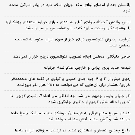
پاکستان بعد از امضای توافق مکه: جهان اسلام باید در برابر اسرائیل متحد
شود
اولین واکنش آیت‌الله جوادی آملی به ادعای خرازی درباره استعفای پزشکیان/
با برهم‌زنندگان وحدت مبارزه کنید، ولو عمامه من بر سر او باشد!
عراقچی: پذیرش کنوانسیون دریای خرز از سوی ایران، منوط به تصویب
مجلس است
حاجی دلیگانی: مجلس اجازه تصویب کنوانسیون دریای خزر را نمی‌دهد
قیمت جدید برنج ایرانی و خارجی اعلام شد+ جزئیات
ردپای بیش از ۳ یا ۴ جرم جدی امنیتی و کیفری در گفته های محمدباقر
خرازی/ هشدار برای آن‌هایی که می‌خواهند به ۲۵۰ هزار نفر بپیوندند
اگر جلیلی رئیس جمهور می شد، چه اتفاقی می افتاد؟/ رشیدی کوچی: تا
آخرین لحظه تلاش کردیم از درگیری جلوگیری شود
هشدار صریح مقام عراقی به عربستان/ موشکها تنها با موشک پاسخ داده
خواهد شد و آتش تنها با آتش مقابله خواهد شد
وقوع چندین انفجار و تیراندازی شدید در نزدیکی مرز‌های ایران/ ماجرا