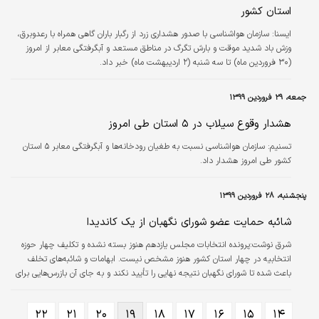
استان کشور
ايسنا:
سازمان هواشناسی با صدور هشداری زرد از رگبار باران گاهی همراه با رعدوبرق،
وزش باد شدید موقت و بارش تگرگ در مناطق مستعد و آبگرفتگی معابر از امروز
(۳۰ فروردین ماه) تا سه شنبه (۲ اردیبهشت ماه) خبر داد.
جمعه، ۲۹ فروردین ۱۳۹۹
هشدار وقوع سیلاب در ۵ استان طی امروز
تسنیم:
سازمان هواشناسی نسبت به طغیان رودخانه‌ها و آبگرفتگی معابر ۵ استان
کشور طی امروز هشدار داد.
پنجشنبه، ۲۸ فروردین ۱۳۹۹
شائبه حمایت عضو شورای نگهبان از یک کاندیدا
شرق نوشت:پرونده انتخابات مجلس یازدهم هنوز بسته نشده و تکلیف چهار حوزه
انتخابیه در چهار استان کشور هنوز مشخص نیست. ابهامات و شائبه‌های تخلف
باعث شده تا شورای نگهبان نتیجه نهایی را تأیید نکند و به جای آن بازرس‌هایی برای
تحقیقات به استان‌ها بفرستد.
۲۲
۲۱
۲۰
۱۹
۱۸
۱۷
۱۶
۱۵
۱۴