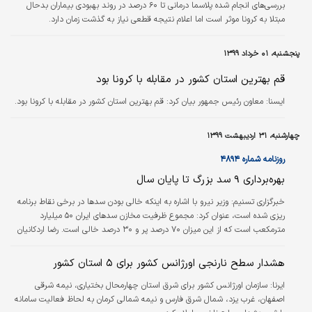
بررسی‌های انجام شده پلاسما درمانی تا ۶۰ درصد در روند بهبودی بیماران بدحال
مبتلا به کرونا موثر است اما اعلام نتیجه قطعی نیاز به گذشت زمان دارد.
پنجشنبه، ۰۱ خرداد ۱۳۹۹
قم بهترین استان کشور در مقابله با کرونا بود
ايسنا:
معاون رئیس جمهور بیان کرد: قم بهترین استان کشور در مقابله با کرونا بود.
چهارشنبه، ۳۱ اردیبهشت ۱۳۹۹
روزنامه شماره ۴۸۹۴
بهره‌برداری ۹ سد بزرگ تا پایان سال
خبرگزاری تسنیم:
وزیر نیرو با اشاره به اینکه خالی بودن سدها در برخی نقاط برنامه
ریزی شده است، عنوان کرد: مجموع ظرفیت مخازن سدهای ایران ۵۰ میلیارد
مترمکعب است که از این میزان ۷۰ درصد پر و ۳۰ درصد خالی است. رضا اردکانیان
که در برنامه رادیو اقتصاد صحبت می‌کرد، افزود: امسال وضعیت خوبی از حیث
تامین آب شیرین در کشور وجود دارد. وزیر نیرو گفت: سال آبی امسال که از مهر ماه
هشدار سطح نارنجی اورژانس کشور برای ۵ استان کشور
سال ۹۸ آغاز شده تا دو روز قبل ۳۰۴ میلی متر بارش در سطح کشور به ثبت رسیده
ایرنا:
سازمان اورژانس کشور برای شرق استان چهارمحال بختیاری، نیمه شرقی
که این عدد در مقایسه با متوسط بلند مدت (۵۱ ساله) بیش از ۳۰ درصد افزایش
را…
اصفهان، غرب یزد، شمال شرق فارس و نیمه شمالی کرمان به لحاظ فعالیت سامانه