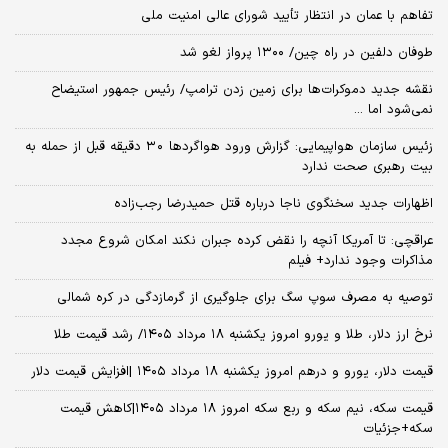
تفاهم با عمان در انتظار تأیید شورای عالی امنیت ملی
طوفان دلفین در راه چین/ ۱۳۰۰ پرواز لغو شد
نقشه جدید دموکرات‌ها برای زمین زدن ترامپ/ رئیس جمهور استیضاح
نمی‌شود اما ...
زئیس سازمان هواپیمایی: گزارش ورود هواگردها ٣٠ دقیقه قبل از حمله به
بیت رهبری صحت ندارد
اظهارات جدید سخنگوی ناجا درباره قتل حمیدرضا رجب‌زاده
عراقچی: تا آمریکا آنچه را نقض کرده جبران نکند امکان شروع مجدد
مذاکرات وجود ندارد+ فیلم
توصیه به مصرف سوپ سگ برای جلوگیری از گرمازدگی در کره شمالی
نرخ ارز دلار، طلا و یورو امروز یکشنبه ۱۸ مرداد ۱۴۰۵/ رشد قیمت طلا
قیمت دلار، یورو و درهم امروز یکشنبه ۱۸ مرداد ۱۴۰۵ |افزایش قیمت دلار
قیمت سکه، نیم سکه و ربع سکه امروز ۱۸ مرداد ۱۴۰۵|کاهش قیمت
سکه+جزئیات