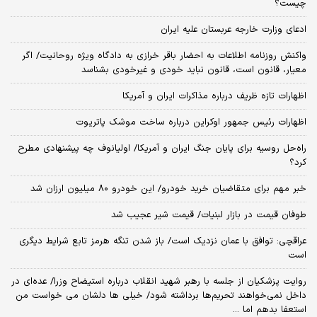
چیست؟
ادعای وزارت خارجه عربستان علیه ایران
واکنش روزنامه اطلاعات به احضار باقر خرازی به دادگاه ویژه روحانیت/ اگر
معیار، قانون است، قانون نباید خودی و غیرخودی بشناسد
اظهارات تازه ظریف درباره مذاکرات ایران و آمریکا
اظهارات رئیس جمهور اوکراین درباره ساخت موشک پاتریوت
راه‌حل روسیه برای پایان جنگ ایران و آمریکا/ اولیانوف چه پیشنهادی مطرح
کرد؟
خبر مهم برای متقاضیان خرید خودرو/ این خودرو ۸۰ میلیون ارزان شد
طوفان قیمت در بازار لبنیات/ قیمت شیر عجیب شد
عراقچی: توافق با عمان نزدیک است/ باز شدن تنگه هرمز تابع شرایط دیگری
است
روایت پزشکیان از جلسه با رهبر شهید انقلاب درباره استیضاح وزرا/ عده‌ای در
داخل نمی‌خواهند تحریم‌ها برداشته شود/ خیلی ها دلشان می خواست من
استعفا بدهم اما ...