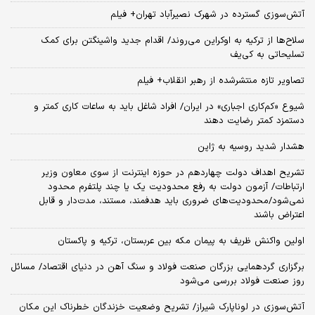
آتش‌سوزی گسترده در شهرک نصیرآباد تهران+ فیلم
سلاح‌ها از ترکیه به اوکراین می‌روند/ اقدام جدید واشینگتن برای کمک
تسلیحاتی به کی‌یف
تصاویر تازه منتشرشده از رهبر انقلاب+ فیلم
شیوع «کم‌کاری اجباری» در ایران/ افراد شاغل باید به ساعات کاری کمتر و
دستمزد کمتر رضایت دهند
هشدار شدید روسیه به ژاپن
تشریح اهداف دولت چهاردهم در حوزه اینترنت از سوی معاون وزیر
ارتباطات/ آزمون دولت به رفع محدودیت یک یا چند پلتفرم محدود
نمی‌‎شود/محدودیت‌های ضروری باید هدفمند، مستند، مدت‌دار و قابل
اعتراض باشند
اولین واکنش ظریف به پیمان مکه بین عربستان، ترکیه و پاکستان
برگزاری گردهمایی بزرگان صنعت فولاد و سنگ آهن در دنیای اقتصاد/ مسائل
روز صنعت فولاد بررسی می‌شود
آتش‌سوزی در لوناپارک شیراز/ تشریح وضعیت خزندگان خطرناک این مکان