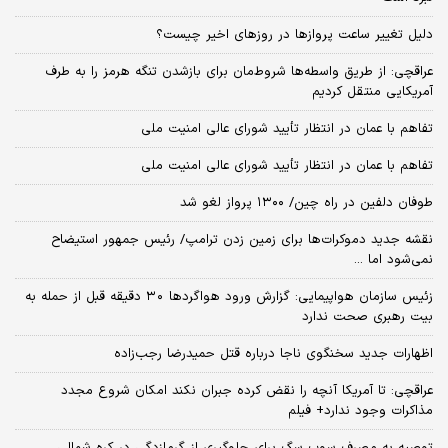
دلیل تغییر ساعت پروازها در روزهای اخیر چیست؟
عراقچی: از طریق واسطه‌ها شروط‌مان برای بازشدن تنگه هرمز را به طرف
آمریکایی منتقل کردیم
تفاهم با عمان در انتظار تأیید شورای عالی امنیت ملی
تفاهم با عمان در انتظار تأیید شورای عالی امنیت ملی
طوفان دلفین در راه چین/ ۱۳۰۰ پرواز لغو شد
نقشه جدید دموکرات‌ها برای زمین زدن ترامپ/ رئیس جمهور استیضاح
نمی‌شود اما ...
زئیس سازمان هواپیمایی: گزارش ورود هواگردها ٣٠ دقیقه قبل از حمله به
بیت رهبری صحت ندارد
اظهارات جدید سخنگوی ناجا درباره قتل حمیدرضا رجب‌زاده
عراقچی: تا آمریکا آنچه را نقض کرده جبران نکند امکان شروع مجدد
مذاکرات وجود ندارد+ فیلم
توصیه به مصرف سوپ سگ برای جلوگیری از گرمازدگی در کره شمالی