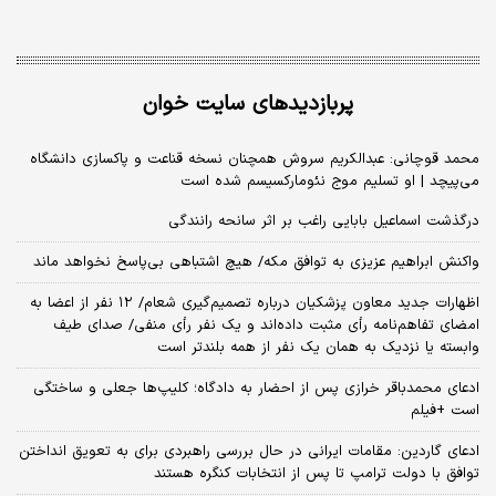
پربازدیدهای سایت خوان
محمد قوچانی: عبدالکریم سروش همچنان نسخه قناعت و پاکسازی دانشگاه
می‌پیچد | او تسلیم موج نئومارکسیسم شده است
درگذشت اسماعیل بابایی راغب بر اثر سانحه رانندگی
واکنش ابراهیم عزیزی به توافق مکه/ هیچ اشتباهی بی‌پاسخ نخواهد ماند
اظهارات جدید معاون پزشکیان درباره تصمیم‌گیری شعام/ ۱۲ نفر از اعضا به
امضای تفاهم‌نامه رأی مثبت داده‌اند و یک نفر رأی منفی/ صدای طیف
وابسته یا نزدیک به همان یک نفر از همه بلندتر است
ادعای محمدباقر خرازی پس از احضار به دادگاه؛ کلیپ‌ها جعلی و ساختگی
است +فیلم
ادعای گاردین: مقامات ایرانی در حال بررسی راهبردی برای به تعویق انداختن
توافق با دولت ترامپ تا پس از انتخابات کنگره هستند