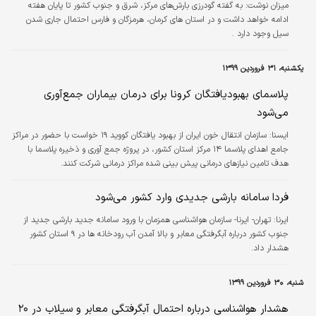
انجام شود، با همکاری پلیس راهور، به شهرهای مقصد اعزام می‌شوند. جعفری
میزان نوشت: به گفته گودرزی بارش‌های مرکز، شرق و جنوب کشور تا پایان هفته
خاطرنشان کرد:…
ادامه خواهد داشت و در استان های کرمان، هرمزگان و فارس احتمال جاری شدن
سیل وجود دارد .
یکشنبه، ۳۱ فروردین ۱۳۹۹
پلاسمای بهبودیافتگان کرونا برای درمان بیماران جمع‌آوری
می‌شود
ايسنا:
سازمان انتقال خون ایران از بهبود یافتگان کووید ۱۹ خواست با حضور در مراکز
جامع اهدای پلاسما ۱۴ مرکز استان کشور، در پروژه جمع آوری و ذخیره پلاسما با
هدف تامین نیازهای درمانی پیش بینی شده مراکز درمانی شرکت کنند.
فردا سامانه بارشی جدیدی وارد کشور می‌شود
ایرنا:
تهران- ایرنا- سازمان هواشناسی همزمان با ورود سامانه جدید بارشی جدید از
جنوب کشور درباره آبگرفتگی معابر و بالا آمدن آب رودخانه ها در ٩ استان کشور
هشدار داد.
شنبه، ۳۰ فروردین ۱۳۹۹
هشدار هواشناسی درباره احتمال آبگرفتگی معابر و سیلاب در ۲۰