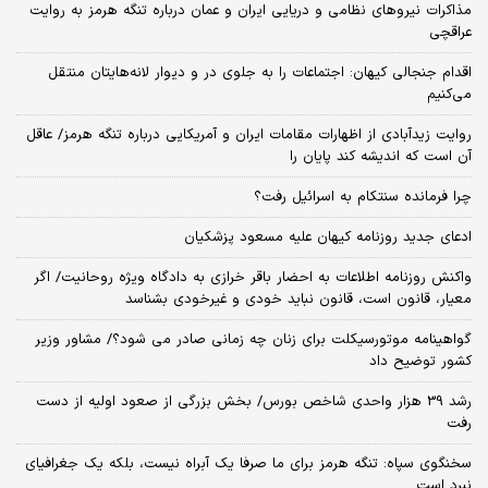
مذاکرات نیروهای نظامی و دریایی ایران و عمان درباره تنگه هرمز به روایت
عراقچی
اقدام جنجالی کیهان: اجتماعات را به جلوی در و دیوار لانه‌هایتان منتقل
می‌کنیم
روایت زیدآبادی از اظهارات مقامات ایران و آمریکایی درباره تنگه هرمز/ عاقل
آن است که اندیشه کند پایان را
چرا فرمانده سنتکام به اسرائیل رفت؟
ادعای جدید روزنامه کیهان علیه مسعود پزشکیان
واکنش روزنامه اطلاعات به احضار باقر خرازی به دادگاه ویژه روحانیت/ اگر
معیار، قانون است، قانون نباید خودی و غیرخودی بشناسد
گواهینامه موتورسیکلت برای زنان چه زمانی صادر می شود؟/ مشاور وزیر
کشور توضیح داد
رشد 39 هزار واحدی شاخص بورس/ بخش بزرگی از صعود اولیه از دست
رفت
سخنگوی سپاه: تنگه هرمز برای ما صرفا یک آبراه نیست، بلکه یک جغرافیای
نبرد است