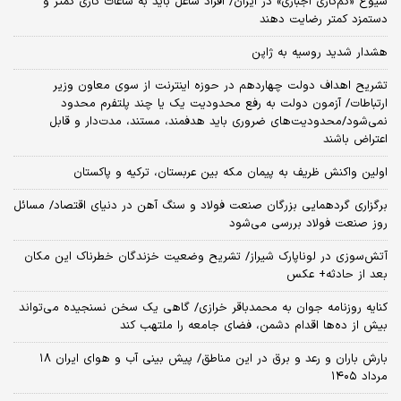
شیوع «کم‌کاری اجباری» در ایران/ افراد شاغل باید به ساعات کاری کمتر و
دستمزد کمتر رضایت دهند
هشدار شدید روسیه به ژاپن
تشریح اهداف دولت چهاردهم در حوزه اینترنت از سوی معاون وزیر
ارتباطات/ آزمون دولت به رفع محدودیت یک یا چند پلتفرم محدود
نمی‌‎شود/محدودیت‌های ضروری باید هدفمند، مستند، مدت‌دار و قابل
اعتراض باشند
اولین واکنش ظریف به پیمان مکه بین عربستان، ترکیه و پاکستان
برگزاری گردهمایی بزرگان صنعت فولاد و سنگ آهن در دنیای اقتصاد/ مسائل
روز صنعت فولاد بررسی می‌شود
آتش‌سوزی در لوناپارک شیراز/ تشریح وضعیت خزندگان خطرناک این مکان
بعد از حادثه+ عکس
کنایه روزنامه جوان به محمدباقر خرازی/ گاهی یک سخن نسنجیده می‌تواند
بیش از ده‌ها اقدام دشمن، فضای جامعه را ملتهب کند
بارش باران و رعد و برق در این مناطق/ پیش بینی آب و هوای ایران ۱۸
مرداد ۱۴۰۵