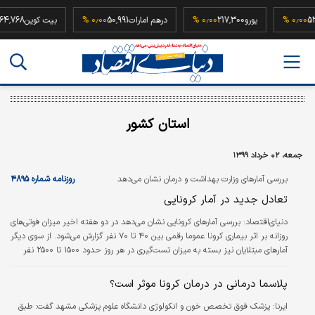
52,500,
۰٫۰۰ %
یورو
217,300
۰٫۰۰ %
درهم امارات
50,991
۰٫۰۰ %
بیت کوین
8
استان کشور
جمعه، ۰۲ خرداد ۱۳۹۹
بررسی آمارهای وزارت بهداشت و درمان نشان می‌دهد
روزنامه شماره ۴۸۹۵
تعادل جدید در آمار کرونایی
دنیای‌اقتصاد:
بررسی آمارهای کرونایی نشان می‌دهد در دو هفته اخیر میزان فوتی‌های
روزانه بر اثر بیماری کرونا عموما رقمی بین ۴۰ تا ۷۰ نفر گزارش می‌شود. از سوی دیگر
آمارهای مبتلایان نیز بسته به میزان تست‌گیری در هر روز حدود ۱۵۰۰ تا ۲۵۰۰ نفر
تغییر می‌کند. به‌نظر می‌رسد که این آمارها یک تعادل جدید را در بیماری کرونا شکل
داده است. از سوی دیگر، وضعیت در اکثر استان‌ها نیز مدیریت شده گزارش شده
پلاسما درمانی در درمان کرونا موثر است؟
است؛ اما برخی از استان‌ها نظیر خوزستان در وضعیت قرمز از لحاظ بیماری کرونا
ایرنا:
قرار دارد.
پزشک فوق تخصص خون و انکولوژی دانشگاه علوم پزشکی مشهد گفت: طبق