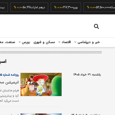
ربع سکه
52,500,000
۰٫۰۰ %
یورو
217,300
۰٫۰۰ %
درهم امارات
50,991
۰٫۰۰ %
خبر و دیپلماسی
اقتصاد
مسکن و شهری
بورس
صنعت، مع
اسب
یکشنبه، ۳۱ خرداد ۱۴۰۵
روزنامه شماره ۶۵۹۵
انیمیشن محب
کرد؛ رقمی که فقط از فیلم «شگفت‌