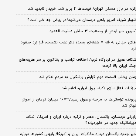
لزله در بازار مسکن تهران/ قیمت‌ها ۲ برابر شد، خریدار ناپدید شد
هباز شریف امروز راهی عربستان می‌شود/در ریاض چه خبر است؟
خرین خبر ارتش از وضعیت ۳ خلبان عملیات العدید
طلای جهانی به قله ۷ هفته‌ای رسید/ دلار عقب نشست، فلز زرد صعود
رد
کاف عمیق در اردوگاه غرب/ اختلاف ترامپ و پنتاگون بر سر هزینه‌های
نگ ایران بالا گرفت
مان پخش قسمت دوم گزارش پزشکیان به مردم اعلام شد
زئیات فعال‌سازی «کیف پول ایران» اعلام شد
پرونده تراستی‌ها به مرحله وصول رسید/۱۶۷۳ میلیارد تومان از اموال
هاتر شد
ایزنی عربستان، پاکستان، مصر و ترکیه درباره ایران و آمریکا/ ائتلاف
یپلماتیک جدید در خاورمیانه؟
بر جدید پاکستان درباره مذاکرات ایران و آمریکا/ رایزنی کشورها درباره