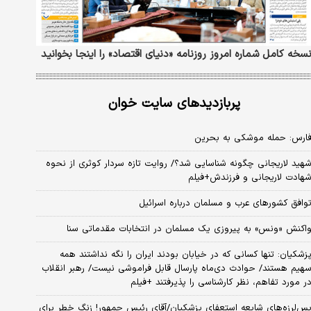
سخه کامل شماره امروز روزنامه «دنیای‌ اقتصاد» را اینجا بخوانید
پربازدیدهای سایت خوان
ارس: حمله موشکی به بحرین
هید لاریجانی چگونه شناسایی شد؟/ روایت تازه سردار کوثری از نحوه
هادت لاریجانی و فرزندش+فیلم
وافق کشورهای عرب و مسلمان درباره اسرائیل
اکنش «ونس» به پیروزی یک مسلمان در انتخابات مقدماتی سنا
زشکیان: تنها کسانی که در خیابان بودند ایران را نگه نداشتند همه
هیم هستند/ حوادث دی‌ماه پارسال قابل فراموشی نیست/ رهبر انقلاب
ر مورد تفاهم، نظر کارشناسی را پذیرفتند +فیلم
س‌لرزه‌های شایعه استعفای پزشکیان/آقای رئیس جمهور! زنگ خطر برای