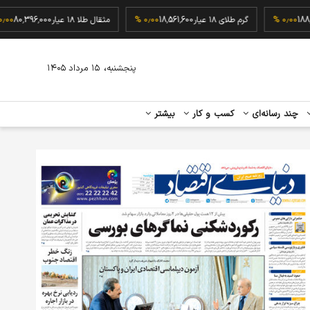
کا
188,000
۰٫۰۰ %
گرم طلای ۱۸ عیار
18,561,600
۰٫۰۰ %
مثقال طلا ۱۸ عیار
0,396,000
،
پنجشنبه
۱۵ مرداد ۱۴۰۵
چند رسانه‌ای
کسب و کار
بیشتر