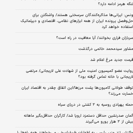
نگه هرمز ادامه دارد؟
نس: ایرانی‌ها مذاکره‌کنندگان سرسختی هستند/ واشنگتن برای
ل‌وفصل پرونده ایران از همه ابزارهای نظامی، اقتصادی و دیپلماتیک
ستفاده خواهد کرد
ربازان فراری بخوانند/ آیا معافیت در راه است؟
شاور سیدمحمد خاتمی درگذشت
یمت جدید مرغ اعلام شد
وایت عضو کمیسیون امنیت ملی از شهادت علی لاریجانی/ مرتضی
اریجانی با خانه تماس گرفته بود؟
وقف طولانی کامیون‌ها پشت مرزها/این اتفاق چقدر به اقتصاد ایران
سارت می‌زند؟
مله پهپادی روسیه به ۲ کشتی در دریای سیاه
لمان صدرنشین حداقل دستمزد اروپا شد/ کارگران حداقل‌بگیر ماهانه
یش از ۲ هزار یورو می‌گیرند
اکنش تند وزیر رئیسی به اظهارات ظریف/برخی می‌خواهند همه راه‌ها را