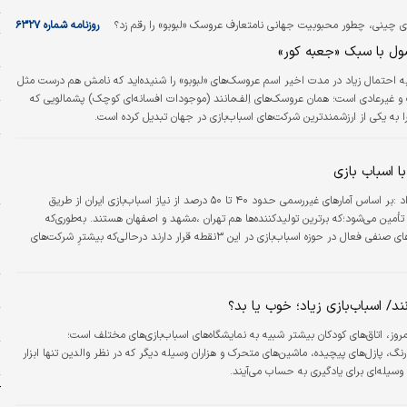
ت
ی چینی، چطور محبوبیت جهانی نامتعارف عروسک «لبوبو» را رقم زد؟
روزنامه شماره ۶۳۲۷
پ
 با سبک «جعبه کور»
ه احتمال زیاد در مدت اخیر اسم عروسک‌‌‌‌های «لبوبو» را شنیده‌‌‌‌اید که نامش هم درست مثل
ر
غیرعادی است؛ همان عروسک‌‌‌‌های اِلف‌‌‌‌مانند (موجودات افسانه‌‌‌‌ای کوچک) پشمالویی که
خ
به یکی از ارزشمندترین شرکت‌های اسبا‌‌‌‌ب‌‌‌‌بازی در جهان تبدیل کرده است.
ر
ش
ا اسباب بازی
ح
نفیسه زمانی نژاد :بر اساس آمارهای غیررسمی حدود ۴۰ تا ۵۰ درصد از نیاز اسباب‌بازی ایران از طریق
أمین می‌شود؛که برترین تولیدکننده‌ها هم تهران ،مشهد و اصفهان هستند. به‌طوری‌که
و
بیشترین واحدهای صنفی فعال در حوزه اسباب‌بازی در این ۳نقطه قرار دارند درحالی‌که بیشترِ شرکت‌های
ب
+
ا
ند/ اسباب‌بازی زیاد؛ خوب یا بد؟
ز
مروز، اتاق‌های کودکان بیشتر شبیه به نمایشگاه‌های اسباب‌بازی‌های مختلف است؛
نگ، پازل‌های پیچیده، ماشین‌های متحرک و هزاران وسیله دیگر که در نظر والدین تنها ابزار
ز
سیله‌ای برای یادگیری به حساب می‌آیند.
ک