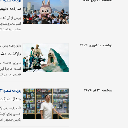
سه‌شنبه، ۲۰ آبان ۱۴۰۴
روزنامه شماره ۶۴۳۴
سازنده «لبو
پیش از آن‌ که ت
اسباب‌بازی‌سازی
صف می‌کشند تا 
به سال قبل ۲۴۵ درصد جهش داشته، سرمایه‌گذاران را شیفته‌ خود کرده است.
دوشنبه، ۱۰ شهریور ۱۴۰۴
«آرواره‌ها» پس از ۵۰ سال از پیشتازان فروش 
بازگشت باشک
دنیای اقتصاد:
م
است. ماجرا این
کنند. با این حا
سه‌شنبه، ۳۱ تیر ۱۴۰۴
روزنامه شماره ۶۳۴۳
شده که محصول سال ۱۹۷۵ 
جدال شرکت اس
«آه بیاو»، بنیان
حسی برای کودکان 
رئیس‌‌‌جمهور آم