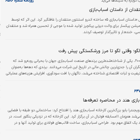
وباره به سینماها می‌آید
روزنامه شماره ۶۵۸۶
قدان از داستان اسباب‌بازی
نخستین نمایش «داستان اسباب‌بازی ۵» ساخته اندرو استنتون منتقدان را غافلگیر کرد. این اثر که توسط
ن
میشن پیکسار برای والت دیزنی پیکچرز تولید شده با موجی از تحسین همراه شد و منتقدان
سی، خنده‌دار و تاثیرگذار توصیف کردند.
لگو؛ وقتی لگو تا مرز ورشکستگی پیش رفت
در آغاز دهه‌ی ۲۰۰۰، یکی از شناخته‌شده‌ترین برندهای صنعت اسباب‌بازی جهان با بحرانی روبه‌رو شد که
ف
گران آن را جدی‌ترین چالش مالی در تاریخ این شرکت می‌دانند. برندی که دهه‌ها به‌عنوان
ش
یفیت و ثبات اقتصادی شناخته می‌شد، ناگهان با افت سودآوری، افزایش هزینه‌های عملیاتی
ش
 بازار مواجه شد.
ت
بازی هند در محاصره تعرفه‌ها
و
ندرا بابو بزرگ‌ترین کارخانه اسباب‌بازی هند را افتتاح کرد؛ ساختمانی دو طبقه با فضایی
پ
آنقدر بزرگ که می‌شد هم‌زمان ۱۱مسابقه فوتبال در آن برگزار کرد. این کارخانه که در نزدیکی بنگلور است، در
س
د یک اتفاق مهم بود. طراحی اسباب‌بازی، ساخت قالب‌های فولادی برای تولید آنها و در
د
نهایت تولید خود اسباب‌بازی‌ها، همگی در این کارخانه انجام می‌شد. آن زمان، سرمایه‌گذاری ۳۰‌میلیون دلاری
ر می‌رسید اما غیرمنطقی نبود. اندازه کسب‌وکار بابو تقریبا هر دو سال دو برابر می‌شد.…
پ