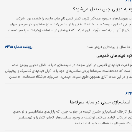
ت
بو» به دیزنی چین تبدیل می‌شود؟
م
ب عروسک‌های «لبوبو» همه‌گیر شود، کمتر کسی نام «پاپ مارت» را شنیده بود؛ شرکت
 چینی که این عروسک‌ها با خنده شیطانی را تولید می‌کند. هنوز مشتریان در سراسر جهان
س
یکی از آنها را به دست آورند. این شرکت که فروشش در سه‌ماهه‌ ژوئیه تا سپتامبر نسبت
ا
شد؛
روزنامه شماره ۶۳۷۵
م
خ
وه فیلم‌های قدیمی
ت
وفقیت فیلم‌های قدیمی در اکران مجدد در سینماهای دنیا با اقبال عجیبی روبه‌رو شده
س
 است که مدت‌هاست سینماها برخی سانس‌های خود را با اکران فیلم‌های کلاسیک و پرفروش
قدیمی پر می‌کنند و در این مدت آثاری همچون «قوی سیاه»، «بتمن»، «سرنخ»، «باشگاه صبحانه»، «داستان
ح
اسباب‌بازی ‌ها»، «آپولو ۱۳» و «کسپر» به نمایش درآمده است و هر کدام توانسته‌اند مخاطبان زیادی را جذب
ل بزرگ‌ترین موفقیت در بین چنین فیلم‌هایی نصیب «آرواره‌ها» ساخته استیون اسپیلبرگ
آ
است و ۵۰…
ب
باب‏‏‌بازی چینی در سایه تعرفه‏‏‌ها
ق
‌‌‌گذار کارخانه اسباب‌‌‌بازی «شنزن کیت» در جنوب چین، که پازل‌‌‌های مغناطیسی و لوله‌‌‌های
آمریکایی تولید می‌‌‌کند، توانسته با وجود سیاست‌‌‌های تجاری تنش‌‌‌زا و تهدیدآمیز
ر
ریکا، همچنان به فعالیت خود ادامه بدهد.
ل