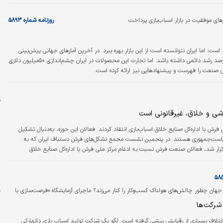
ت
اب‏‏‏‏‌بازی پرداخت
روزنامه شماره ۵۸۹۳
و
ح
ا
د است؛ اما ایران نتوانسته است از این بازار بهره ببرد. در آخرین آمارهای جهانی پیش‌بینی
شده است که این بازار حداقل تا ۲۰۲۸ سالانه ۳.۵درصد رشد دائمی داشته ‌باشد. اما تجارت این محصولات در ایران چشم‌اندازی ۵۰میلیون دلاری
س
 صنعت را فهرست و پیشنهادهایی نیز ارائه کرده است.
م
ق
شی و خلاق، غیرقانونی است
ر
ل
رش با اداره‌کل صنایع خلاق اسباب‌بازی انتقاد کردند. فعالان این حوزه، به‌دنبال تشکیل
د ریاست‌جمهوری هستند. در پنجمین نشست مجمع تشکل‌های فرش دستباف ایران که به
ت
گزار شد، فعالان صنعت فرش نسبت به ادغام مرکز ملی فرش با اداره‌کل صنایع خلاق
خ
ستند.
ح
 جهان چطور چالش‌های هولناک کسب‌وکار را کنار می‌زند؟ ماجرای آزمایشگاه «فرصت‌سازی با
آ
ک»
ب
شرکت‌ها
تلاف بسیاری از رقبایش پیشی گرفته است. لگو یک شرکت تولید اسباب بازی دانمارکی
و