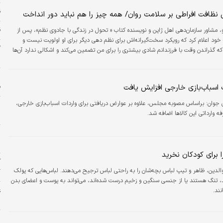
ومی اتحادیه اروپا، در دعوایی با یک شرکت آلمانی بر سر نشان تجاری، به نفع لگو رای داد.
قی
 نظافت افراطی بر سلامت روان/ همه چیز را هم نباید دور انداخت
ق
، مشاور سازمان‌دهی اهل ژاپن و نویسنده کتاب « تحول در زندگی با جادوی نظم»، پس از
خود اعلام کرد که رویکرد سخت‌گیرانه‌اش برای نظم دهی دیگر برای او اولویت نیست و
ک
 گذراندن وقت با فرزندانم شادی بیشتری را برای من تضمین می‌کند و اشکالی ندارد آن‌ها
چ
‌هایشان را در یک جعبه بگذارند به جای اینکه بر اساس طبقه بندی بسیار دقیق آن‌ها را
ت اسباب‌بازی خارجی افزایش یافت
ف
ن جوان:
براساس مصوبه مجلس، علاوه بر عوارض دریافتی برای واردات اسباب‌بازی خارجی،
ا
ه وارداتی این کالاها اضافه شد.
چ
س
ا
 برای کودکان نخرید
آ
الدین، ظاهر و تیپ لباس بچه‌شان را به راحتی لباس ترجیح می‌دهند. لباس‌هایی که پولک
گ
رند، تنگ هستند یا از جنسی سنگین و زخیم درست شده‌اند، می‌تواند به پوست و اعضای بدن
غ
ند.
ش
خ