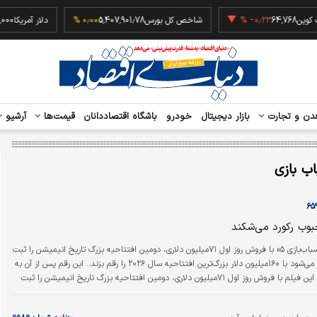
بیت کوین
64,768
‎−۰٫۲۳ %
شاخص کل بورس
5,407,901.78
۰٫۰۰ %
دلار آمری
دن و تجارت
بازار دیجیتال
خودرو
باشگاه اقتصاددانان
قیمت‌ها
آرشیو
اب بازی
وب رکورد می‌شکند
فیلم «داستان اسباب‌بازی ۵» با فروش روز اول ۷۱‌میلیون دلاری، دومین افتتاحیه بزرگ تاریخ انیمیشن را ثبت
کرد و پیش‌بینی می‌شود با ۱۶۰‌میلیون دلار بزرگ‌ترین افتتاحیه سال ۲۰۲۶ را رقم بزند.. این رقم پس از آن به
دست می‌آید که این فیلم با فروش روز اول ۷۱‌میلیون دلاری، دومین افتتاحیه بزرگ تاریخ انیمیشن را ثبت
انگیزان ۲» در سال ۲۰۱۸ با ۷۲.۲‌میلیون دلار کمتر است.