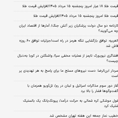
مت طلا ۱۸ عیار امروز پنجشنبه ۱۵ مرداد ۱۴۰۵/افزایش قیمت طلا
یمت طلا امروز پنجشنبه ۱۵ مرداد ۱۴۰۵/افزایش قیمت طلا
ارنامه دو سال دولت پزشکیان زیر آتش جنگ/ آمارها از اقتصاد ایران
ه می‌گویند؟
العربیه: توافق بازگشایی تنگه هرمز در راه است/جزئیات توافق ۶۰ روزه
اش شد
فشاگری نیویورک تایمز از عملیات مخفی سیا/ واشنگتن در کوبا به‌دنبال
یست؟
ردار ابن‌الرضا: دست نیروهای مسلح ما برای پاسخ به هر تهدیدی پر
ست
غاز دور سوم مذاکرات اسرائیل و لبنان در رم/ تل‌آویو همزمان با
فت‌وگوها فشار را بالا برد
ول موشکی کره شمالی به حرکت درآمد/ پیونگ‌یانگ یک بالستیک
لیک کرد
طیب نماز جمعه این هفته تهران مشخص شد