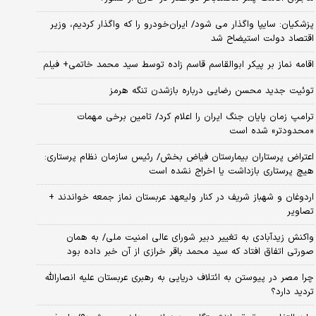
پزشکیان: سایپا واگذار می شود/ ایران‌خودرو را که واگذار کردیم، وزیر
اقتصاد دولت استیضاح شد
اقامه نماز بر پیکر ابوالقاسم قاسم زاده توسط سید محمد خاتمی+ فیلم
توئیت جدید محسن رضایی درباره بازشدن تنگه هرمز
ترامپ زمان پایان جنگ ایران را اعلام کرد/ تامین برخی مهمات
«محدودتر» شده است
اعتراض پرستاران بیمارستان فیاض بخش/ رئیس سازمان نظام پرستاری:
هیچ پرستاری بازداشت یا اخراج نشده است
اردوغان و شهباز شریف در کنار ولیعهد عربستان نماز جمعه خواندند +
تصاویر
واکنش زیدآبادی به تغییر دبیر شورای عالی امنیت ملی/ به همان
صورتی اتفاق افتاد که سید محمد باقر خرازی از آن خبر داده بود
چرا مصر در پیوستن به ائتلاف دریایی به رهبری عربستان علیه انصارالله
تردید دارد؟