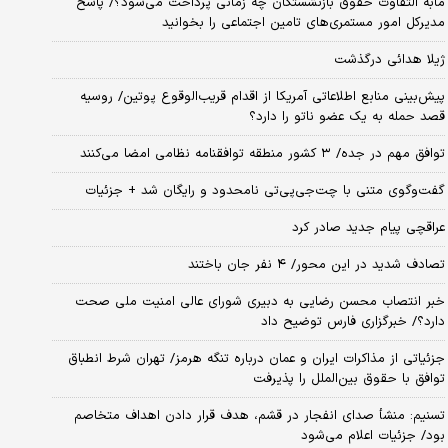
مابه التفاوت حقوق بازنشستگان چه زمانی پرداخت می‌شود؟/ پاسخ
مدیرکل امور مستمری‌های تامین اجتماعی را بخوانید
ژیلا هدائی درگذشت
پیش‌بینی منابع اطلاعاتی آمریکا از اقدام قریب‌الوقوع پوتین/ روسیه
قصد حمله به یک عضو ناتو را دارد؟
توافق مهم در جده/ ۳ کشور منطقه توافقنامه نظامی امضا می‌کنند
گفت‌وگوی متنی با چت‌جی‌پی‌تی نامحدود و رایگان شد + جزئیات
عراقچی پیام جدید صادر کرد
تصادف شدید در این محور/ ۴ نفر جان باختند
خبر انتصاب محسن رضایی به دبیری شورای عالی امنیت ملی صحت
دارد؟/ خبرگزاری فارس توضیح داد
جزئیاتی از مذاکرات ایران و عمان درباره تنگه هرمز/ تهران شرط انطباق
توافق با حقوق بین‌الملل را پذیرفت
تسنیم: منشأ صدای انفجار در قشم، هدف قرار دادن اهداف متخاصم
بود/ جزئیات اعلام می‌شود