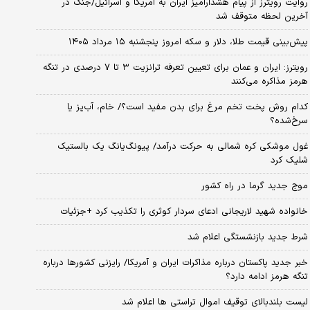
روایت رویترز از پیام هشدارآمیز ایران به آمریکا و اسرائیل/جنگ در
آخرین لحظه متوقف شد
پیش‌بینی قیمت طلا، دلار و سکه امروز پنجشنبه ۱۵ مرداد ۱۴۰۵
رویترز: ایران و عمان برای تعیین تعرفه ترانزیت ۳ تا ۷ درصدی در تنگه
هرمز مذاکره می‌کنند
کدام روش پخت تخم مرغ برای بدن مفید است؟/ خام، آب‌پز یا
سرخ‌شده؟
غول موشکی کره شمالی به حرکت درآمد/ پیونگ‌یانگ یک بالستیک
شلیک کرد
موج جدید گرما در راه کشور
خانواده شهید لاریجانی ادعای سردار کوثری را تکذیب کرد +جزئیات
شرط جدید بازنشستگی اعلام شد
خبر جدید پاکستان درباره مذاکرات ایران و آمریکا/ رایزنی کشورها درباره
تنگه هرمز ادامه دارد؟
لیست بلندبالای توقیف اموال تراستی ها اعلام شد