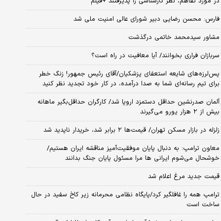
در مورد تفاهم، نظر کارشناسی را پذیرفتند +فیلم
فارس: محسن رضایی دبیر شورای عالی امنیت ملی شد
مشاور سیدمحمد خاتمی درگذشت
سربازان فراری بخوانند/ آیا معافیت در راه است؟
پس‌لرزه‌های شایعه استعفای پزشکیان/آقای رئیس جمهور! زنگ خطر
برای تیم رسانه‌ای شما به صدا درآمده، در کار خود تجدید نظر کنید
آلمان صدرنشین حداقل دستمزد اروپا شد/ کارگران حداقل‌بگیر ماهانه
بیش از ۲ هزار یورو می‌گیرند
زلزله در بازار مسکن تهران/ قیمت‌ها ۲ برابر شد، خریدار ناپدید شد
معاون ترامپ: به دنبال پایان موفقیت‌آمیز مناقشه ایران هستیم/
خوشحال می‌شوم ایرانی ها مرا مسئول پایان جنگ بدانند
قیمت جدید مرغ اعلام شد
ترامپ همه را غافلگیر کرد/پایگاه نظامی محرمانه زیر کاخ سفید در حال
ساخت است