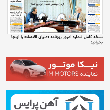
نسخه کامل شماره امروز روزنامه «دنیای‌ اقتصاد» را اینجا
بخوانید