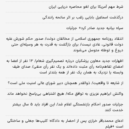
شرط مهم آمریکا برای لغو محاصره دریایی ایران
درگذشت اسماعیل بابایی راغب بر اثر سانحه رانندگی
سپاه بیانیه جدید صادر کرد+ جزئیات
انتقاد روزنامه جمهوری اسلامی از مخالفان دولت/ صدور حکم شورش علیه
دولت قانونی، عادی نیست/ برای بازگشت به قدرت به هر وسیله‌ای حتی
دروغ و توطئه متوسل می‌شوند
اظهارات جدید معاون پزشکیان درباره تصمیم‌گیری شعام/ ۱۲ نفر از اعضا به
امضای تفاهم‌نامه رأی مثبت داده‌اند و یک نفر رأی منفی/ صدای طیف
وابسته یا نزدیک به همان یک نفر از همه بلندتر است
از شایعه تا واقعیت/ ذوالقدر همچنان دبیر شورای ‌عالی امنیت ملی است؟
واکنش ابراهیم عزیزی به توافق مکه/ هیچ اشتباهی بی‌پاسخ نخواهد ماند
جزئیات صدور احکام بازنشستگی اعلام شد/ این افراد باید ۵ سال بیشتر
خدمت کنند
ادعای محمدباقر خرازی پس از احضار به دادگاه؛ کلیپ‌ها جعلی و ساختگی
است +فیلم