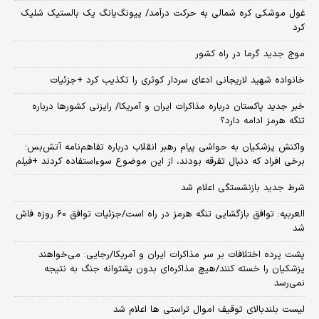
غول موشکی کره شمالی به حرکت درآمد/ پیونگ‌یانگ یک بالستیک شلیک
کرد
موج جدید گرما در راه کشور
خانواده شهید لاریجانی ادعای سردار کوثری را تکذیب کرد +جزئیات
خبر جدید پاکستان درباره مذاکرات ایران و آمریکا/ رایزنی کشورها درباره
تنگه هرمز ادامه دارد؟
واکنش پزشکیان به حواشی پیام رهبر انقلاب درباره تفاهم‌نامه آتش‌بس؛
برخی افراد که دنبال تفرقه بودند، از این موضوع سوءاستفاده کردند +فیلم
شرط جدید بازنشستگی اعلام شد
العربیه: توافق بازگشایی تنگه هرمز در راه است/جزئیات توافق ۶۰ روزه فاش
شد
پشت پرده اختلافات بر سر مذاکرات ایران و آمریکا/رجایی: می‌خواهند
پزشکیان را خسته کنند/هیچ مذاکره‌ای بدون پشتوانه جنگ به نتیجه
نمی‌رسد
لیست بلندبالای توقیف اموال تراستی ها اعلام شد