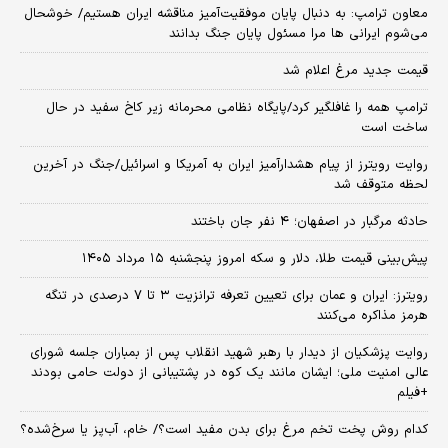
معاون ترامپ: به دنبال پایان موفقیت‌آمیز مناقشه ایران هستیم/ خوشحال
می‌شوم ایرانی ها مرا مسئول پایان جنگ بدانند
قیمت جدید مرغ اعلام شد
ترامپ همه را غافلگیر کرد/پایگاه نظامی محرمانه زیر کاخ سفید در حال
ساخت است
روایت رویترز از پیام هشدارآمیز ایران به آمریکا و اسرائیل/جنگ در آخرین
لحظه متوقف شد
حادثه مرگبار در اصفهان؛ ۴ نفر جان باختند
پیش‌بینی قیمت طلا، دلار و سکه امروز پنجشنبه ۱۵ مرداد ۱۴۰۵
رویترز: ایران و عمان برای تعیین تعرفه ترانزیت ۳ تا ۷ درصدی در تنگه
هرمز مذاکره می‌کنند
روایت پزشکیان از دیدار با رهبر شهید انقلاب پس از بمباران جلسه شورای
عالی امنیت ملی؛ ایشان مانند یک کوه در پشتیبانی از دولت حامی بودند
+فیلم
کدام روش پخت تخم مرغ برای بدن مفید است؟/ خام، آب‌پز یا سرخ‌شده؟