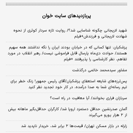
پربازدیدهای سایت خوان
شهید لاریجانی چگونه شناسایی شد؟/ روایت تازه سردار کوثری از نحوه
شهادت لاریجانی و فرزندش+فیلم
پزشکیان: تنها کسانی که در خیابان بودند ایران را نگه نداشتند همه سهیم
هستند/ حوادث دی‌ماه پارسال قابل فراموشی نیست/ رهبر انقلاب در مورد
تفاهم، نظر کارشناسی را پذیرفتند +فیلم
مشاور سیدمحمد خاتمی درگذشت
پس‌لرزه‌های شایعه استعفای پزشکیان/آقای رئیس جمهور! زنگ خطر برای
تیم رسانه‌ای شما به صدا درآمده، در کار خود تجدید نظر کنید
سربازان فراری بخوانند/ آیا معافیت در راه است؟
آلمان صدرنشین حداقل دستمزد اروپا شد/ کارگران حداقل‌بگیر ماهانه بیش
از ۲ هزار یورو می‌گیرند
زلزله در بازار مسکن تهران/ قیمت‌ها ۲ برابر شد، خریدار ناپدید شد