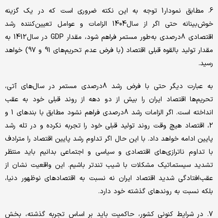
6. مطابق نمودار1 توجه به این نکته ضروری است که در یک گزینه
خوش‌بینانه حتی اگر از سال1404 الزامات و عوامل تعیین‌کننده رشد
اقتصادی 8درصدی به‌طور مستمر فراهم شود، مقدار GDP در سال1412 به
مقدار تولید بالقوه قبلی اقتصاد (با فرض عدم تحریم‌های 91 و 97) خواهد
رسید.
به عبارت دیگر حتی با فرض رشد 8درصدی مستمر در سال‌های آتی،
تحریم‌ها اقتصاد ایران را بیش از دو دهه از روند قبلی خود به عقب
انداخته است. اگر الزامات رشد 8درصدی فراهم نشود مطابق با بندهای 1 و
2، اقتصاد هیچ وقت روند تولید قبلی خود را تجربه نکرده و در تله رشد
پایین ادامه خواهد داد. با این حال اگر تداوم رشد پایین اقتصاد را مترادف
با تداوم ناترازی‌های اقتصادی و سیاسی و اجتماعی بدانیم باید منتظر
تشدید سیستماتیک مشکلات با شیب تندتر باشیم. این واقعیت نشان از
عقب‌افتادگی شدید اقتصاد ایران نه نسبت به اقتصادهای نوظهور دنیا،
بلکه نسبت به روندهای گذشته خود دارد.
7. در شرایط کنونی کشور، حاکمیت باید بر اساس تجربه گذشته، بخش