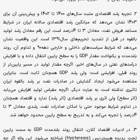
2. تجربه رشد اقتصادی مثبت سال‌های 1400 تا 1402 و پیش‌بینی آن برای
1403 نشان می‌دهد که میانگین رشد اقتصادی سالانه ایران در شرایط
مساعد فروش نفت، معادل 3 تا 4درصد است. این رقم معادل رشد تولید
بالقوه در قبل از تشدید تحریم‌های سال1391 است. این واقعیت نشان
می‌دهد که شرایط سیاست‌های داخلی و خارجی دهه‌90 و تداوم آن، روند
بلندمدت و یکنواخت مقدار GDP را به سطح پایین انتقال داده و با افزایش
درآمدهای نفتی در سال‌های اخیر، اگرچه مقدار تولید در مسیر پایین‌تر از
روند قبلی، افزایشی است؛ ولی رشد GDP همچنان ثابت است. بنابراین
مشاهده می‌شود ایجاد گشایش در صادرات نفت بر رشد بالقوه ایران
تاثیری نداشته است. به عبارت دیگر، اگرچه مقیاس تولید افزایش می‌یابد
(اثر سطح) ولی اثری بر رشد اقتصادی (اثر رشد) ندارد و اقتصاد همچنان
در تداوم شرایط موجود حتی با امکان صادرات نفت، رشدی معادل 3 تا
4درصد را تجربه می‌کند و به تدریج به سطح پایین محدود خواهد شد.
3. در ادبیات اقتصاد کلان، انتقال روند بلندمدت GDP به سمت پایین
تحت پدیده هیسترزیس (Hysteresis) شناخته می‌شود. این واژه اگر چه