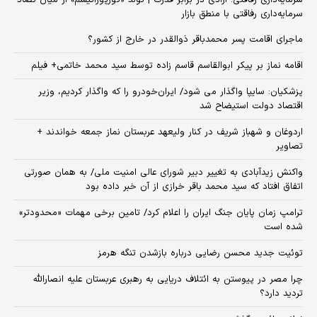
سرمایه‌داری رفاقتی؛ آزادی در برابر قدرت | تولد «کورپوراتیسم» از میان تضاد
سرمایه‌داری رفاقتی با منطق بازار
ماجرای اقامت پسر محمدباقر ذوالقدر در خارج از کشور؟
اقامه نماز بر پیکر ابوالقاسم قاسم زاده توسط سید محمد خاتمی+ فیلم
پزشکیان: سایپا واگذار می شود/ ایران‌خودرو را که واگذار کردیم، وزیر
اقتصاد دولت استیضاح شد
اردوغان و شهباز شریف در کنار ولیعهد عربستان نماز جمعه خواندند +
تصاویر
واکنش زیدآبادی به تغییر دبیر شورای عالی امنیت ملی/ به همان صورتی
اتفاق افتاد که سید محمد باقر خرازی از آن خبر داده بود
ترامپ زمان پایان جنگ ایران را اعلام کرد/ تامین برخی مهمات «محدودتر»
شده است
توئیت جدید محسن رضایی درباره بازشدن تنگه هرمز
چرا مصر در پیوستن به ائتلاف دریایی به رهبری عربستان علیه انصارالله
تردید دارد؟