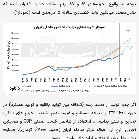
توجه به وقوع تحریم‌های ۹۱ و ۹۷، رقم مشابه حدود ۱.۲برابر شده که
نشان‌دهنده میانگین رشد اقتصادی سالانه ۱.۵درصدی است (نمودار۱).
دانلود
اگر جمع تولید از دست رفته (شکاف بین تولید بالقوه و تولید عملکرد) در
دوره 1403-1391 را نتیجه مستقیم و غیرمستقیم تشدید تحریم های بانکی،
تجاری و نفتی بدانیم، با استفاده از شاخص قیمت ضمنی GDP و همچنین
آخرین نرخ ارز حواله مرکز مبادله ایران (حدود 67000 تومان)، خسارت
تحریم‌ها بیش از 800 میلیارد دلار برآورد می‌شود.