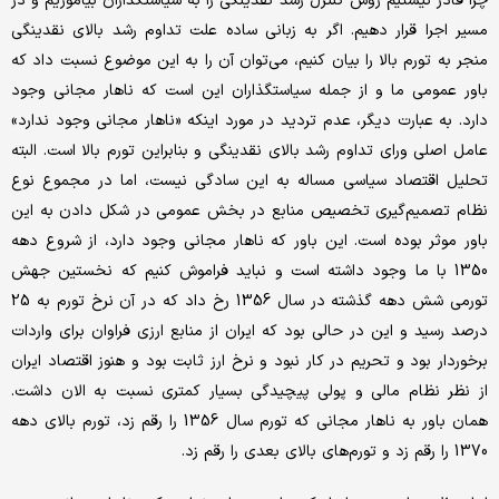
چرا قادر نیستیم روش کنترل رشد نقدینگی را به سیاستگذاران بیاموزیم و در
مسیر اجرا قرار دهیم. اگر به زبانی ساده علت تداوم رشد بالای نقدینگی
منجر به تورم بالا را بیان کنیم، می‌توان آن را به این موضوع نسبت داد که
باور عمومی ما و از جمله سیاستگذاران این است که ناهار مجانی وجود
دارد. به عبارت دیگر، عدم تردید در مورد اینکه «ناهار مجانی وجود ندارد»
عامل اصلی ورای تداوم رشد بالای نقدینگی و بنابراین تورم بالا است. البته
تحلیل اقتصاد سیاسی مساله به این سادگی نیست، اما در مجموع نوع
نظام تصمیم‌گیری تخصیص منابع در بخش عمومی در شکل دادن به این
باور موثر بوده است. این باور که ناهار مجانی وجود دارد، از شروع دهه
1350 با ما وجود داشته است و نباید فراموش کنیم که نخستین جهش
تورمی شش دهه گذشته در سال 1356 رخ داد که در آن نرخ تورم به 25
درصد رسید و این در حالی بود که ایران از منابع ارزی فراوان برای واردات
برخوردار بود و تحریم در کار نبود و نرخ ارز ثابت بود و هنوز اقتصاد ایران
از نظر نظام مالی و پولی پیچیدگی بسیار کمتری نسبت به الان داشت.
همان باور به ناهار مجانی که تورم سال 1356 را رقم زد، تورم بالای دهه
1370 را رقم زد و تورم‌‌های بالای بعدی را رقم زد.