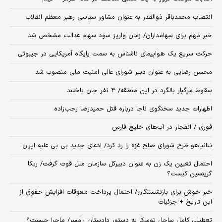
انتصاب محمدباقر ذوالقدر به عنوان مشاور سیاسی رهبر معظم انقلاب
خبر مهم برای سهامداران/ زمان واریز سود سهام عدالت مشخص شد
حرکت سریع یک هواپیمای ناشناس به سمت پایگاه آمریکایی در جیبوتی
محسن رضایی به عنوان دبیر شورای عالی امنیت ملی منصوب شد
سقوط مرگبار بالگرد در این منطقه/ ۴ نفر جان باختند
اظهارات جدید سخنگوی ناجا درباره قتل حمیدرضا رجب‌زاده
فوری / انفجار در آب‌های خلیج فارس
نتانیاهو طرح شورای صلح غزه را رد کرد/ ادعای جدید بی بی علیه ایران
احتمال تعیین یک زن به عنوان دبیرکل سازمان ملل قوت گرفت/ ربکا
گرینسپن کیست؟
خبر خوش برای بازنشستگان/ احتمال پرداخت معوقات افزایش حقوق از
این تاریخ + جزئیات
تعطیلی کامل ساحل توسکا به دستور دادستان رامسر/ ماجرا چیست؟