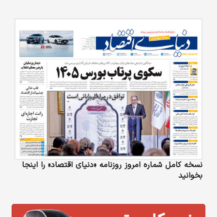
نسخه کامل شماره امروز روزنامه «دنیای‌ اقتصاد» را اینجا
بخوانید