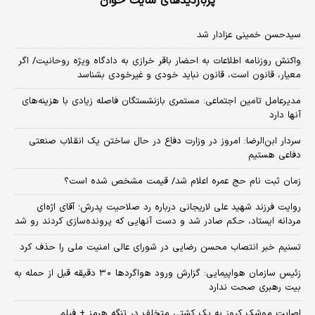
پربازدیدهای سایت خوان
سیدحسن خمینی عزادار شد
واکنش روزنامه اطلاعات به احضار باقر خرازی به دادگاه ویژه روحانیت/ اگر
معیار، قانون است، قانون نباید خودی و غیرخودی بشناسد
مدیرعامل تامین اجتماعی: مستمری بازنشستگان فاصله زیادی با هزینه‌های
آنها دارد
سردار ابن‌الرضا: امروز در وزارت دفاع در حال ساختن یک انقلاب صنعتی
دفاعی هستیم
زمان ثبت‌ نام حج عمره اعلام شد/ قیمت مشخص شده است؟
روایت فرزند شهید علی لاریجانی درباره رد صلاحیت پدرش؛ آقای اژه‌ای
مردانه ایستاد، حکم صادر شد و دست آنهایی که پرونده‌سازی کردند رو شد
تسنیم خبر انتصاب محسن رضایی در شورای عالی امنیت ملی را حذف کرد
زئیس سازمان هواپیمایی: گزارش ورود هواگردها ٣٠ دقیقه قبل از حمله به
بیت رهبری صحت ندارد
اصابت موشک کروز به یک کشتی متخلف در تنگه هرمز + فیلم