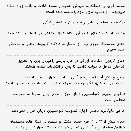
محمد قوچانی: عبدالکریم سروش همچنان نسخه قناعت و پاکسازی دانشگاه
می‌پیچد | او تسلیم موج نئومارکسیسم شده است
درگذشت اسماعیل بابایی راغب بر اثر سانحه رانندگی
واکنش ابراهیم عزیزی به توافق مکه/ هیچ اشتباهی بی‌پاسخ نخواهد ماند
ادعای محمدباقر خرازی پس از احضار به دادگاه؛ کلیپ‌ها جعلی و ساختگی
است +فیلم
ادعای گاردین: مقامات ایرانی در حال بررسی راهبردی برای به تعویق
انداختن توافق با دولت ترامپ تا پس از انتخابات کنگره هستند
اولین واکنش آیت‌الله جوادی آملی به ادعای خرازی درباره استعفای
پزشکیان/ با برهم‌زنندگان وحدت مبارزه کنید، ولو عمامه من بر سر او باشد!
عراقچی: پذیرش کنوانسیون دریای خرز از سوی ایران، منوط به تصویب
مجلس است
حاجی دلیگانی: مجلس اجازه تصویب کنوانسیون دریای خزر را نمی‌دهد
ردپای بیش از ۳ یا ۴ جرم جدی امنیتی و کیفری در گفته های محمدباقر
خرازی/ هشدار برای آن‌هایی که می‌خواهند به ۲۵۰ هزار نفر بپیوندند