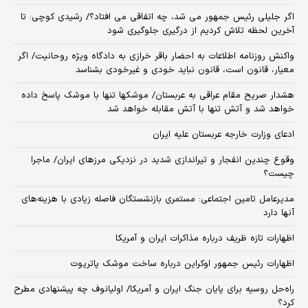
اگر جلیلی رئیس جمهور می شد، چه اتفاقی می افتاد؟/ رشیدی کوچی: تا
آخرین لحظه تلاش کردیم از درگیری جلوگیری شود
واکنش روزنامه اطلاعات به احضار باقر خرازی به دادگاه ویژه روحانیت/ اگر
معیار، قانون است، قانون نباید خودی و غیرخودی بشناسد
هشدار صریح مقام عراقی به عربستان/ موشکها تنها با موشک پاسخ داده
خواهد شد و آتش تنها با آتش مقابله خواهد شد
ادعای وزارت خارجه عربستان علیه ایران
وقوع چندین انفجار و تیراندازی شدید در نزدیکی مرز‌های ایران/ ماجرا
چیست؟
مدیرعامل تامین اجتماعی: مستمری بازنشستگان فاصله زیادی با هزینه‌های
آنها دارد
اظهارات تازه ظریف درباره مذاکرات ایران و آمریکا
اظهارات رئیس جمهور اوکراین درباره ساخت موشک پاتریوت
راه‌حل روسیه برای پایان جنگ ایران و آمریکا/ اولیانوف چه پیشنهادی مطرح
کرد؟