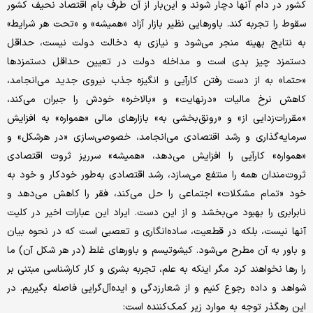
کشور در دام آنها دچار شوند و این‌بار از آن طرف بام اقتصاد نحیف کشور
سقوط را تجربه کند. باورهایی نظیر بازار آزاد «همیشه» و «تحت هر شرایط»
به نتایج بهینه منجر می‌شود و نیازی به دخالت دولت نیست، حداقل
دستمزد چیز بدی است و مداخله دولت در تعیین حداقل دستمزدها
«حتما» به از دست رفتن کارآیی و انگیزه جذب نیروی جدید می‌انجامد،
کاهش نرخ مالیات «درنهایت» و «بالاخره» خودش را جبران می‌کند،
«مقررات‌زدایی از» و «رونق‌بخشی به» بازارهای مالی «همواره» به افزایش
سرمایه‌گذاری و رشد اقتصادی می‌انجامد، خصوصی‌سازی «در هرشکل» و
«همواره» کارآیی را افزایش می‌دهد، «همیشه» سرریز ثروت اقتصادی
ثروت‌مندان همه را منتفع می‌سازد، رشد اقتصادی به‌طور خودکار و خود به
خود «تمام مشکلات» اجتماعی را حل می‌کند، فقر را کاهش می‌دهد و
نابرابری را بهبود می‌بخشد و از این دست. ایراد این عبارات اخیر در کلیت
آنها نیست، بلکه در قطعیت، ساده‌انگاری و تعصبی است که در نحوه‌ بیان
و باور به آن مطرح می‌شود. کیشوتیسم و باورهای غلط (در هر شکل آن) ما
را رها نخواهند کرد مگر اینکه به علم، تجربه‌ بشری و کار کارشناسی مبتنی بر
شواهد و داده رجوع کنیم و از شعارزدگی و ایده‌آل‌گرایی فاصله بگیریم. در
این رهگذر توجه به موارد زیر کمک‌کننده است: