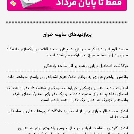
پربازدیدهای سایت خوان
محمد قوچانی: عبدالکریم سروش همچنان نسخه قناعت و پاکسازی دانشگاه
می‌پیچد | او تسلیم موج نئومارکسیسم شده است
درگذشت اسماعیل بابایی راغب بر اثر سانحه رانندگی
واکنش ابراهیم عزیزی به توافق مکه/ هیچ اشتباهی بی‌پاسخ نخواهد ماند
اظهارات جدید معاون پزشکیان درباره تصمیم‌گیری شعام/ ۱۲ نفر از اعضا به
امضای تفاهم‌نامه رأی مثبت داده‌اند و یک نفر رأی منفی/ صدای طیف
وابسته یا نزدیک به همان یک نفر از همه بلندتر است
ادعای محمدباقر خرازی پس از احضار به دادگاه؛ کلیپ‌ها جعلی و ساختگی
است +فیلم
ادعای گاردین: مقامات ایرانی در حال بررسی راهبردی برای به تعویق