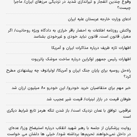
وقوع چندین انفجار و تیراندازی شدید در نزدیکی مرز‌های ایران/ ماجرا
چیست؟
ادعای وزارت خارجه عربستان علیه ایران
واکنش روزنامه اطلاعات به احضار باقر خرازی به دادگاه ویژه روحانیت/ اگر
معیار، قانون است، قانون نباید خودی و غیرخودی بشناسد
اظهارات تازه ظریف درباره مذاکرات ایران و آمریکا
اظهارات رئیس جمهور اوکراین درباره ساخت موشک پاتریوت
راه‌حل روسیه برای پایان جنگ ایران و آمریکا/ اولیانوف چه پیشنهادی مطرح
کرد؟
خبر مهم برای متقاضیان خرید خودرو/ این خودرو ۸۰ میلیون ارزان شد
طوفان قیمت در بازار لبنیات/ قیمت شیر عجیب شد
عراقچی: توافق با عمان نزدیک است/ باز شدن تنگه هرمز تابع شرایط دیگری
است
روایت پزشکیان از جلسه با رهبر شهید انقلاب درباره استیضاح وزرا/ عده‌ای
در داخل نمی‌خواهند تحریم‌ها برداشته شود/ خیلی ها دلشان می خواست