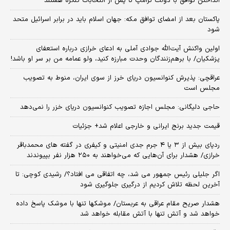
انداختن توافق با دولت ترامپ تا پس از انتخابات کنگره هستند
پاکستان بعد از امضای توافق مکه: جهان اسلام باید در برابر اسرائیل متحد
شود
اولین واکنش آیت‌الله جوادی آملی به ادعای خرازی درباره استعفای
پزشکیان/ با برهم‌زنندگان وحدت مبارزه کنید، ولو عمامه من بر سر او باشد!
عراقچی: پذیرش کنوانسیون دریای خرز از سوی ایران، منوط به تصویب
مجلس است
حاجی دلیگانی: مجلس اجازه تصویب کنوانسیون دریای خزر را نمی‌دهد
قیمت جدید برنج ایرانی و خارجی اعلام شد+ جزئیات
ردپای بیش از ۳ یا ۴ جرم جدی امنیتی و کیفری در گفته های محمدباقر
خرازی/ هشدار برای آن‌هایی که می‌خواهند به ۲۵۰ هزار نفر بپیوندند
اگر جلیلی رئیس جمهور می شد، چه اتفاقی می افتاد؟/ رشیدی کوچی: تا
آخرین لحظه تلاش کردیم از درگیری جلوگیری شود
هشدار صریح مقام عراقی به عربستان/ موشکها تنها با موشک پاسخ داده
خواهد شد و آتش تنها با آتش مقابله خواهد شد