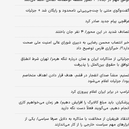
فت‌وگوی متنی با چت‌جی‌پی‌تی نامحدود و رایگان شد + جزئیات
راقچی پیام جدید صادر کرد
صادف شدید در این محور/ ۴ نفر جان باختند
بر انتصاب محسن رضایی به دبیری شورای عالی امنیت ملی صحت
ارد؟/ خبرگزاری فارس توضیح داد
زئیاتی از مذاکرات ایران و عمان درباره تنگه هرمز/ تهران شرط انطباق
وافق با حقوق بین‌الملل را پذیرفت
سنیم: منشأ صدای انفجار در قشم، هدف قرار دادن اهداف متخاصم
ود/ جزئیات اعلام می‌شود
رامپ در برابر ایران اعلام پیروزی کرد
زشکیان: باید مبلغ کالابرگ را افزایش دهیم/ هر زمان می‌خواهیم کاری
نجام دهیم، می‌گویند فعلاً دست نگه دارید
نتقاد ظریفیان از مخالفت با مذاکره به دلایل صرفا سیاسی/ یکی از
بزارهای مهم سیاست خارجی را از کار می‌اندازند