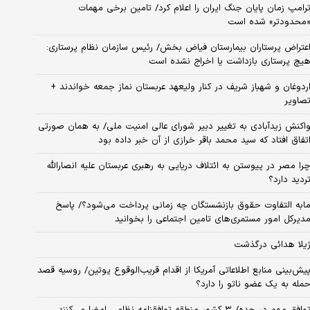
رامپ زمان پایان جنگ ایران را اعلام کرد/ تامین برخی مهمات
محدودتر» شده است
عتراض پرستاران بیمارستان فیاض بخش/ رئیس سازمان نظام پرستاری:
یچ پرستاری بازداشت یا اخراج نشده است
ردوغان و شهباز شریف در کنار ولیعهد عربستان نماز جمعه خواندند +
صاویر
اکنش زیدآبادی به تغییر دبیر شورای عالی امنیت ملی/ به همان صورتی
تفاق افتاد که سید محمد باقر خرازی از آن خبر داده بود
را مصر در پیوستن به ائتلاف دریایی به رهبری عربستان علیه انصارالله
ردید دارد؟
ابه التفاوت حقوق بازنشستگان چه زمانی پرداخت می‌شود؟/ پاسخ
دیرکل امور مستمری‌های تامین اجتماعی را بخوانید
یلا هدائی درگذشت
یش‌بینی منابع اطلاعاتی آمریکا از اقدام قریب‌الوقوع پوتین/ روسیه قصد
مله به یک عضو ناتو را دارد؟
وافق مهم در جده/ ۳ کشور منطقه توافقنامه نظامی امضا می‌کنند