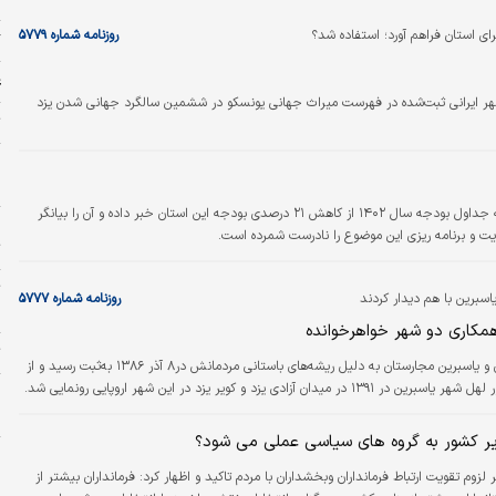
 غرق‌‌‌شدگان بوده است.
ای استان فراهم آورد؛ استفاده شد؟
روزنامه شماره ۵۷۷۹
گ
ع
شهر ایرانی ثبت‌شده در فهرست میراث جهانی یونسکو در ششمین سالگرد جهانی شدن یزد
ت
خ
د
در حالی که رسانه های محلی استان یزد با استناد به جداول بودجه سال ۱۴۰۲ از کاهش ۲۱ درصدی بودجه این استان خبر داده و آن را بیانگر
ج
 و برنامه ریزی این موضوع را نادرست شمرده است.
ت
ت
یاسبرین با هم دیدار کردند
روزنامه شماره ۵۷۷۷
ب
همکاری دو شهر خواهرخوانده
ت
خواهرخواندگی دو شهر یزد ایران و یاسبرین مجارستان به دلیل ریشه‌‌‌‌های باستانی مردمانش در۸ آذر ۱۳۸۶ به‌ثبت رسید و از
 و کویر یزد در این شهر اروپایی رونمایی شد.
پ
ا
ر کشور به گروه های سیاسی عملی می شود؟
ا
لزوم تقویت ارتباط فرمانداران وبخشداران با مردم تاکید و اظهار کرد: فرمانداران بیشتر از
ا