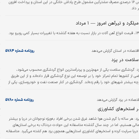
مدیرعامل شرکت توزیع نیروی برق استان یزد از کاهش ۱۶ درصدی مصرف مشترکین مشمول طرح پاداش خانگی در این استان و پرداخت افزون
ت
«
ا
گرد و تیرآهن امروز — ۱ مرداد
ه
ا
ت
اقتصاد» در استان گزارش می‏‏‌دهد
روزنامه شماره ۵۷۸۴
و
سلامت در یزد
ا
زد:
گردشگری سلامت یکی از مهم‌ترین و پردرآمدترین انواع گردشگری محسوب می‌شود،
چ
بعضی از کشورها تمام تمرکز خود را بر توسعه این نوع گردشگری قرار داده‌‌‌اند و از این طریق
ت
ه بیشتر شهرهای خود را رقم زده‌‌‌اند. گردشگری در کنار صنعت نفت و خودروسازی، یکی از
 به شمار می‌‌‌رود. این صنعت تاثیر بسزایی در درآمدهای ارزی کشورها دارد و در آینده‌ به
م
خود ادامه خواهد داد. امروزه با صنعتی شدن کشورها و بروز دردهای مختلف در روح و بدن
م
اقتصاد» در یزد گزارش می‌دهد
روزنامه شماره ۵۷۸۰
‌‌درمانی…
ر استخرهای کشاورزی
ژ
زد:
هر ساله با گرم شدن هوا شاهد غرق شدن برخی افراد به‌ویژه نوجوانان در دریا و بیشتر
پ
مالی هستیم، اما در چند سال گذشته متاسفانه این حوادث دردناک به برخی استان‌های
ح
بدون رودخانه و دریا سرایت کرده و استخرهای کشاورزی استان‌‌‌هایی همچون یزد هم کشته می‌گیرد. متاسفانه
ی از غرق‌شدگان مهارت شنا نیز داشته‌‌‌اند، ولی غیر‌ایمن بودن استخرهای کشاورزی یکی از
ت