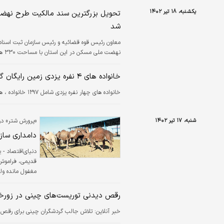
است و از همه ب
یکشنبه، ۱۸ تیر ۱۴۰۲
شد
معاون رئیس قوه قضائیه و رئیس سازمان ثبت اسناد
نهضت ملی مسکن در این استان با مساحت ۳۳۰ هکتار صادر و تحویل راه و شهرسازی به عنوان متولی این بخش تحویل داده شد.
خانواده های ۴ نفره یزدی زمین رایگان گرفتند
خانواده های چهار نفره یزدی شامل ۱۲۹۷ خانواده ، همزمان با عید سعید غدیرخم ، در مراسم دومین مرحله از اهدای زمین ، زمین رایگان گرفتند.
شنبه، ۱۷ تیر ۱۴۰۲
«پرورش شتر» در
دامداری ساز
دنیای‌اقتصاد - ی
قدیمی، فراموش‌ش
مغفول مانده ول
شده‌‌‌اند.
رقص دیدنی توریست‌های چینی در زورخا
خبر آنلاین:
تلاش جالب گردشگران چینی برای رقص گرد