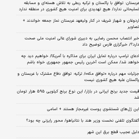
ربستان: توافق با پاکستان و ترکیه ربطی به تلاش هسته‌ای و مسابقه
سلیحاتی ندارد/ هیچ تهدیدی برای امنیت هیچ کشوری در منطقه ندارد
ردوغان و شهباز شریف در کنار ولیعهد عربستان نماز جمعه خواندند +
صاویر
بر انتصاب محسن رضایی به دبیری شورای عالی امنیت ملی صحت
ارد؟/ خبرگزاری فارس توضیح داد
دعای ترامپ درباره تمایل ایران برای مذاکره با آمریکا/ خواهیم دید چه
واهد شد/ ممکن است آخرین رئیس‌ جمهور جمهوری خواه باشم
زئیات مهم درباره «توافق مکه»/ ترکیه‌: توافق دفاع مشترک با عربستان و
اکستان علیه هیچ کشوری نیست
قیمت جدید برنج ایرانی در بازار/ این نوع برنج کیلویی ۵۹۵ هزار تومان
د
ین ژل‌های شستشوی پوست غیرمجاز هستند + اسامی
فتگوی تلفنی نخست وزیر هند با نتانیاهو/ محور رایزنی چه بود؟
لیل عجیب قطع برق این شهر