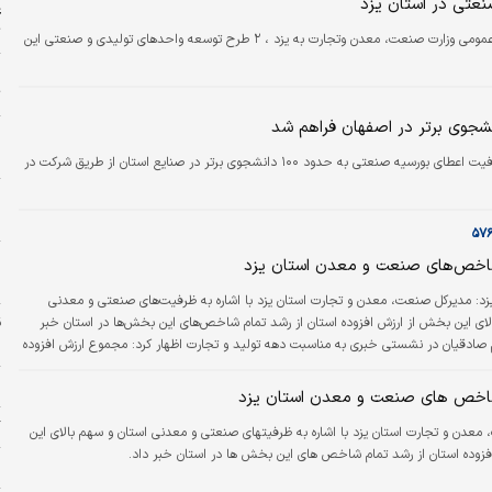
ع
فرمانداری بافق،…
ت
همزمان با سفر محمد مهدی برادران، معاون صنایع عمومی وزارت صنعت، معدن وتجارت به یزد ، ۲ طرح توسعه واحدهای تولیدی و صنعتی این
ا
ت
خ
د
معاون بنیاد نخبگان اصفهان گفت: در سال جاری ظرفیت اعطای بورسیه صنعتی به حدود ۱۰۰ دانشجوی برتر در صنایع استان از طریق شرکت در
ا
خ
ج
اخص‌های صنعت و معدن استان یزد
پ
زد:
مدیرکل صنعت، معدن و تجارت استان یزد با اشاره به ظرفیت‌‌‌های صنعتی و معدنی
ای این بخش از ارزش افزوده استان از رشد تمام شاخص‌‌‌های این بخش‌‌‌ها در استان خبر
ش
صادقیان در نشستی خبری به مناسبت دهه تولید و تجارت اظهار کرد: مجموع ارزش افزوده
استان در سال ۱۴۰۰ معادل ۱۷۷‌هزار میلیارد تومان بوده که سهم ۴۷‌درصدی صنعت و معدن از این بخش
ا
معدنی بودن استان یزد است. وی با اشاره به روند رو به رشد این سهم و توسعه بازارهای
اخص های صنعت و معدن استان یزد
 استراتژی‌‌‌های استان در حوزه…
گ
معدن و تجارت استان یزد با اشاره به ظرفیتهای صنعتی و معدنی استان و سهم بالای این
زوده استان از رشد تمام شاخص های این بخش ها در استان خبر داد.
د