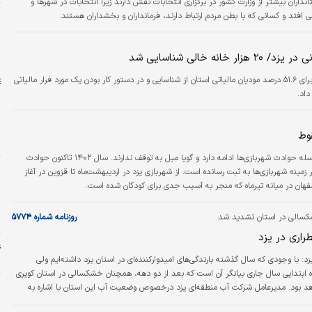
انداران بیشتر از وزارت کشور در برگزاری انتخابات نقش دارند زیرا انتخابات در شهرها و
خ
ی افتد و کسانی که با بطن مردم ارتباط دارند، فرمانداران و بخشداران هستند.
ش
ش
مدیرکل اداره امور مالیاتی یزد با اشاره محاسبه صفر برای ۵۱.۶ درصد مودیان مالیاتی استان از شناسایی و در دستور کار بودن یک مورد فرار مالیاتی
وط
ر
گروه گزارش: سلسله حوادث شهربازی‌ها ادامه دارد و گویا میل به توقف ندارند. سال ۱۴۰۲ تاکنون حوادث
ه
 زمینه شهربازی‌ها به ثبت رسانده است. از شهربازی یزد در اردیبهشت‌ماه تا قزوین در آغاز
صفهان در میانه تیرماه که منجر به آسیب جدی برای کودکان شده است.
م
کسالی در استان تشدید شد
روزنامه شماره ۵۷۷۴
و
اری در یزد
غ
ش
یزد:
با وجودی که سال گذشته بارندگی‌‌‌های امیدوارکننده‌ای در استان یزد داشته‌‌‌ایم ولی
ه ابتدایی سال ‌جاری بیانگر آن است که بعد از دو دهه، همچنان خشکسالی در استان کویری
اهد بود. مدیرعامل شرکت آب منطقه‌‌‌ای یزد درخصوص وضعیت آب این استان با اشاره به
ر
محدود بودن منابع آب شرب استان گفت: میزان کسری سفره‌‌‌های آب زیرزمینی استان ۲۰۰ میلیون مترمکعب