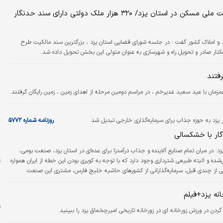
خش‌‌‌ها انتظار می‌رود در زمینه مدیریت مصرف آب مشارکت کنند.
ت
تحویل بزرگترین سند مالکیت طرح نهضت ملی مسکن در استان یزد/ ۳۲۰ هزار ملک دولتی دارای سند حدنگار
ش
ر
 و املاک کشور گفت : در جلسه شورای قضایی استان یزد ، بزرگترین سند مالکیت طرح
و
م
م
ا
 یزد به حوزه جذاب برای سرمایه‌گذاری خارجی تبدیل شد
روزنامه شماره ۵۷۷۲
ت
«
گار با خشکسالی
ا
زد:
در میان تمام صنایع آلاینده و جذاب درآمدزا برای عده‌‌‌ای در استان یزد، صنعت بومی،
ع
ده و البته طبیعی شترداری وجود دارد که با توجه به کویری بودن این خطه از ایران همواره
ی از چندی قبل، سرمایه‌گذارانی از کشورهای حاشیه خلیج فارس، مشتری این صنعت
خ
ش
نه یزد+فیلم
ق
ن در ورزش زورخانه ای در زورخانه تاریخی امیرچخماق یزد را ببینید.