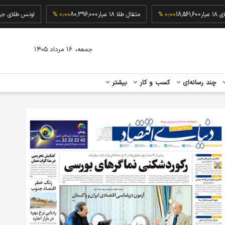
گرم طلای ۱۸ عیار
18,561,600
۰٫۰۰ %
مثقال طلا ۱۸ عیار
80,396,000
۰٫۰۰ %
اونس ط
،
جمعه
۱۶ مرداد ۱۴۰۵
چند رسانه‌ای
کسب و کار
بیشتر