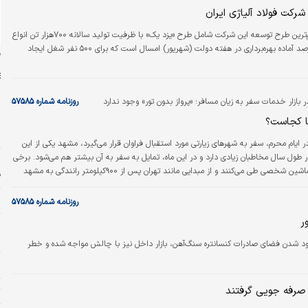
نده را…
ایرنا : مدیرعامل شرکت فولاد آلیاژی ایران گفت: مهم‌ترین طرح توسعه این شرکت شامل طرح «یزد یک» با ظرفیت تولید سالانه ۷۰۰‌هزار تن انواع
بولت‌‌‌های آلیاژی و مهندسی و با پیشرفت بالای ۹۵‌درصد آماده بهره‌برداری در هفته دولت (شهریور) امسال است که برای ۵۰۰ نفر شغل ایجاد
ن
ر بازار خدمات سفر به زیان مسافر؛ «پرواز بدون تور» وجود ندارد
روزنامه شماره ۵۷۵۸۵
ا کجاست؟
س
ر ایام محرم، سفر به شهرهای زیارتی مورد استقبال فراوان قرار می‌‌‌گیرد، مشهد یکی از این
ت
ول سال مخاطبان زیادی دارد و در این ماه، تمایل به سفر به آن بیشتر هم می‌‌‌‌‌‌شود. برخی
این مسیر را با ماشین شخصی طی می‌‌‌کنند و از مبدایی مانند تهران پس از ۹۰۰کیلومتر رانندگی به مشهد
ف
مسافت برای کسانی که از زنجان‌‌‌، تبریز و سایر شهرها قصد سفر به مشهد را دارند بسیار
همین‌روست که در کنار گزینه ماشین شخصی، سفر به مشهد با هواپیما، قطار و اتوبوس هم
م
روزنامه شماره ۵۷۵۸۵
ارد.…
ر
پ
ا
حدود شدن فضای صادرات کنسانتره سنگ‌‌‌آهن، بازار داخل نیز با چالش مواجه شده و خطر
ا
ت