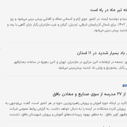
پ
خ
ه تیر ماه در راه است
ا
به و دوشنبه آینده، در کشور جوی آرام و آسمانی صاف و آفتابی پیش بینی می‌شود و روز
خ
سه شنبه ۲۰ تیر ۱۴۰۲، برای شمال آذربایجان شرقی، اردبیل، گیلان و غرب مازندران رگبار باران گاهی با رعد و
د
شدید پیش بینی می‌شود.
و
د
آ
بسیار شدید در ۱۱ استان
ه
وز جمعه در ارتفاعات البرز مرکزی در مازندران، تهران و البرز به‌ویژه در ساعات بعدازظهر
 رگبار، رعدوبرق و وزش باد شدید پیش‌بینی می‌شود.
م
تا 
عادن بافق
ز
 تاکید بر اینکه حوزه آموزش و پرورش راهبردی‌ترین حوزه در هر کشور است، گفت: بی‌توجهی به
ز
پرورش کثرت مشکلات در آینده را به دنبال خواهد داشت. به گزارش روابط عمومی شرکت
ظهور کویر بافق : به منظور بهبود زیرساخت‌های آموزش و پرورش شهرستان بافق، نشست
ا
سه‌ساز شهرستان بافق به ریاست استاندار یزد و با حضور معاون مدیریت و منابع‌انسانی
س سازمان برنامه و بودجه استان، مدیران کل آموزش و پرورش، صمت و نوسازی مدارس