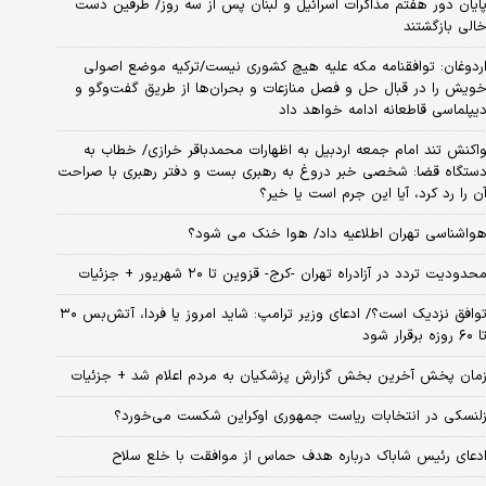
ایان دور هفتم مذاکرات اسرائیل و لبنان پس از سه روز/ طرفین دست
الی بازگشتند
ردوغان: توافقنامه مکه علیه هیچ کشوری نیست/ترکیه موضع اصولی
ویش را در قبال حل و فصل منازعات و بحران‌ها از طریق گفت‌وگو و
یپلماسی قاطعانه ادامه خواهد داد
اکنش تند امام جمعه اردبیل به اظهارات محمدباقر خرازی/ خطاب به
ستگاه قضا: شخصی خبر دروغ به رهبری بست و دفتر رهبری با صراحت
ن را رد کرد، آیا این جرم است یا خیر؟
واشناسی تهران اطلاعیه داد/ هوا خنک می شود؟
حدودیت تردد در آزادراه تهران -کرج- قزوین تا ۲۰ شهریور + جزئیات
توافق نزدیک است؟/ ادعای وزیر ترامپ: شاید امروز یا فردا، آتش‌بس ۳۰
۶۰ روزه برقرار شود
مان پخش آخرین بخش گزارش پزشکیان به مردم اعلام شد + جزئیات
لنسکی در انتخابات ریاست جمهوری اوکراین شکست می‌خورد؟
دعای رئیس شاباک درباره هدف حماس از موافقت با خلع سلاح