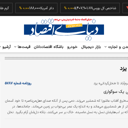
‎−
شاخص کل بورس
5,407,901.78
۰٫۰۰ %
دلار آمریکا
188,000
۰٫۰۰ %
دن و تجارت
بازار دیجیتال
خودرو
باشگاه اقتصاددانان
قیمت‌ها
آرشیو
یزد
م‌آباد تا «نخل‌گردانی» یزد
روزنامه شماره ۵۷۸۷
ی یک سوگواری
ه‌تیغ آفتاب عاشورا که شمشیر می‌زند، دمی پس از آنکه صدای «هل‌من‌ناصر» تا خود آسمان
لاتر از هر شمشیری می‌ماند و به اندازه یک عمر بی‌جواب بر زمین می‌ماند، جامانده‌ها، در
 بر لب‌هایشان نسل به نسل ماسیده، خاک بر سر می‌کنند، بلکه دل‌شان آرام بگیرد. نخل
دم به دم دهل می‌دهند و سرتا پایشان را گل می‌مالند که یادشان بماند مبادا تاریخ تکرار
شود و «هل من ناصر» بر زمین بماند. شهر به شهر ایران، سیاه می‌پوشد، بر سر و سینه می‌زند تا عظمت یک