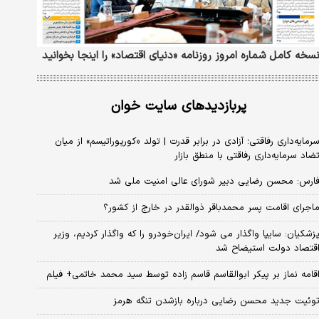
سخه کامل شماره امروز روزنامه «دنیای‌ اقتصاد» را اینجا بخوانید
پربازدیدهای سایت خوان
رمایه‌داری رفاقتی؛ آزادی در برابر قدرت | تولد «کورپوراتیسم» از میان
ضاد سرمایه‌داری رفاقتی با منطق بازار
ارس: محسن رضایی دبیر شورای عالی امنیت ملی شد
اجرای اقامت پسر محمدباقر ذوالقدر در خارج از کشور؟
زشکیان: سایپا واگذار می شود/ ایران‌خودرو را که واگذار کردیم، وزیر
قتصاد دولت استیضاح شد
قامه نماز بر پیکر ابوالقاسم قاسم زاده توسط سید محمد خاتمی+ فیلم
وئیت جدید محسن رضایی درباره بازشدن تنگه هرمز