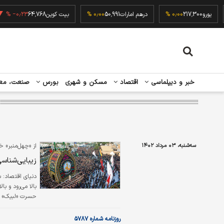
۰٫۰
یورو
217,300
۰٫۰۰ %
درهم امارات
50,991
۰٫۰۰ %
بیت کوین
64,768
۰٫۲۳ %
خبر و دیپلماسی
اقتصاد
مسکن و شهری
بورس
صنعت، مع
سه‌شنبه، ۰۳ مرداد ۱۴۰۲
از «چهل‌منبر» خر
زیبایی‌شناس
دنياي اقتصاد:
س
بالا می‌رود و با
حسرت «لبیک» که
را می‌چرخانند و 
روزنامه شماره ۵۷۸۷