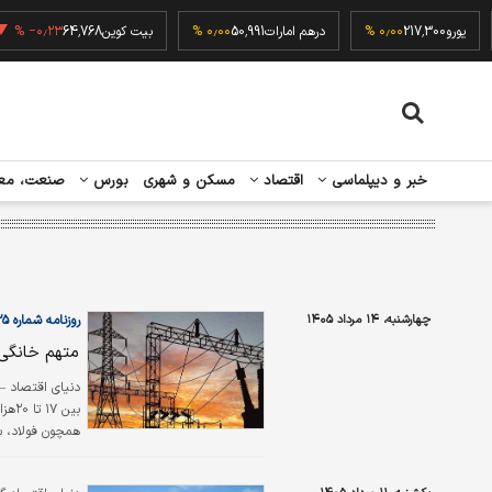
۰٫۰
یورو
217,300
۰٫۰۰ %
درهم امارات
50,991
۰٫۰۰ %
بیت کوین
64,768
٫۲۳ %
خبر و دیپلماسی
اقتصاد
مسکن و شهری
بورس
صنعت، مع
چهارشنبه، ۱۴ مرداد ۱۴۰۵
روزنامه شماره ۶۶۲۵
متهم خانگی 
دنیای‌ اقتصاد –
همچون فولاد، س
برق متحمل می‌