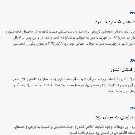
آ
یافته و به همین منظور ۵.۸همت عوارض عمومی میان شهرداری‌ها، دهیاری‌ها و سایر دستگاه‌های مشمول در
 یزد را در زمره ۱۰استان برتر کشور قرار داده است.
و
م
اره در یزد
ا
یزد: یزد به‌دلیل معماری تاریخی ارزشمند و بافت سنتی دست نخورده‌اش به‌عنوان نخستین و
ع
تنهاترین شهر ایران در سال۱۳۹۶ در فهرست میراث جهانی یونسکو به ثبت رسید. در واقع پس از ۹سال
انتظار که پرونده‌ این شهر در فهرست میراث موقت جهانی بود، روز ۱۸تیر۱۳۹۶ به‌عنوان یکی از نخستین
یا در چهل و یکمین اجلاس کمیته میراث جهانی یونسکو به ثبت رسید.
ن استان کشور
ر
دنیای‌ اقتصاد – یزد: مدیر مطالعات پایه منابع آب شرکت آب منطقه‌ای یزد با اشاره به کاهش ۲۴درصدی
خ
 آبی جاری استان تا پایان فصل بهار در مقایسه با متوسط بلندمدت گفت: یزد رتبه آخر
ی‌های این مدت است.
ق
پ
 خارجی به استان یزد
ک
 یزد: این روزها با وجود شرایط خاص کشور و جنگ تحمیلی و آسیب به برخی واحدهای
خ
سعه اقتصادی در استان یزد تداوم یافته است.