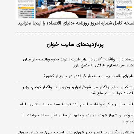
سخه کامل شماره امروز روزنامه «دنیای‌ اقتصاد» را اینجا بخوانید
پربازدیدهای سایت خوان
رمایه‌داری رفاقتی؛ آزادی در برابر قدرت | تولد «کورپوراتیسم» از میان
ضاد سرمایه‌داری رفاقتی با منطق بازار
اجرای اقامت پسر محمدباقر ذوالقدر در خارج از کشور؟
زشکیان: سایپا واگذار می شود/ ایران‌خودرو را که واگذار کردیم، وزیر
قتصاد دولت استیضاح شد
قامه نماز بر پیکر ابوالقاسم قاسم زاده توسط سید محمد خاتمی+ فیلم
ردوغان و شهباز شریف در کنار ولیعهد عربستان نماز جمعه خواندند +
صاویر
اکنش زیدآبادی به تغییر دبیر شورای عالی امنیت ملی/ به همان صورتی