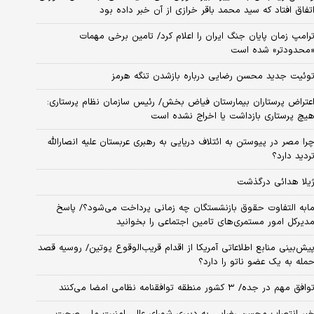
تفاق افتاد که سید محمد باقر خرازی از آن خبر داده بود
رامپ زمان پایان جنگ ایران را اعلام کرد/ تامین برخی مهمات
محدودتر» شده است
وئیت جدید محسن رضایی درباره بازشدن تنگه هرمز
عتراض پرستاران بیمارستان فیاض بخش/ رئیس سازمان نظام پرستاری:
یچ پرستاری بازداشت یا اخراج نشده است
را مصر در پیوستن به ائتلاف دریایی به رهبری عربستان علیه انصارالله
ردید دارد؟
یلا هدائی درگذشت
ابه التفاوت حقوق بازنشستگان چه زمانی پرداخت می‌شود؟/ پاسخ
دیرکل امور مستمری‌های تامین اجتماعی را بخوانید
یش‌بینی منابع اطلاعاتی آمریکا از اقدام قریب‌الوقوع پوتین/ روسیه قصد
مله به یک عضو ناتو را دارد؟
وافق مهم در جده/ ۳ کشور منطقه توافقنامه نظامی امضا می‌کنند
بر انتصاب محسن رضایی به دبیری شورای عالی امنیت ملی صحت