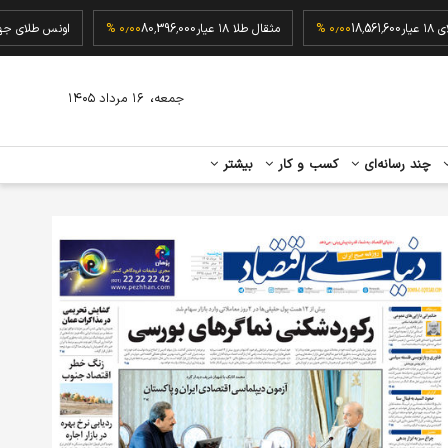
گرم طلای ۱۸ عیار
18,561,600
۰٫۰۰ %
مثقال طلا ۱۸ عیار
80,396,000
۰٫۰۰ %
اونس ط
،
جمعه
۱۶ مرداد ۱۴۰۵
چند رسانه‌ای
کسب و کار
بیشتر