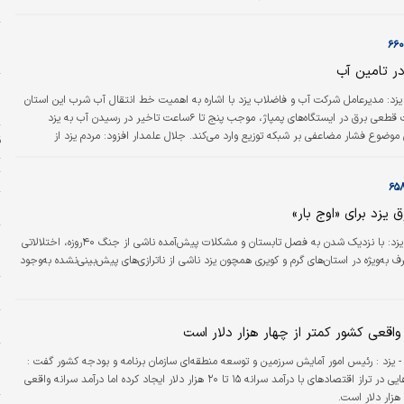
م
پ
م
در تامین آب
 یزد: مدیرعامل شرکت آب و فاضلاب یزد با اشاره به اهمیت خط انتقال آب شرب این استان
ج
گفت: یک ساعت قطعی برق در ایستگاه‌های پمپاژ، موجب پنج تا ۶ساعت تاخیر در رسیدن آب به یزد
وضوع فشار مضاعفی بر شبکه توزیع وارد می‌کند. جلال علمدار افزود: مردم یزد از
ق
دم کشور در زمینه آب هستند؛ اما همچنان لازم است مصرف آب با بهره‌وری بیشتر و به
صورت هوشمندانه مدیریت شود. وی افزود: مصرف آب شرب در شهر یزد به حدود یک‌هزار و ۵۰۰ لیتر بر
ت
 هزار و ۵۰۰ لیتر…
ا
ق یزد برای «اوج بار»
ا
دنیای‌اقتصاد – یزد:‌ با نزدیک شدن به فصل تابستان و مشکلات پیش‌آمده ناشی از جنگ ۴۰روزه، اختلالاتی
ب
به‌ویژه در استان‌های گرم و کویری همچون یزد ناشی از ناترازی‌های پیش‌بینی‌نشده به‌وجود
و
س
واقعی کشور کمتر از چهار هزار دلار است
ح
- یزد : رئیس امور آمایش سرزمین و توسعه منطقه‌ای سازمان برنامه و بودجه کشور گفت :
ح
ایران زیرساخت‌هایی در تراز اقتصادهای با درآمد سرانه ۱۵ تا ۲۰ هزار دلار ایجاد کرده اما درآمد سرانه واقعی