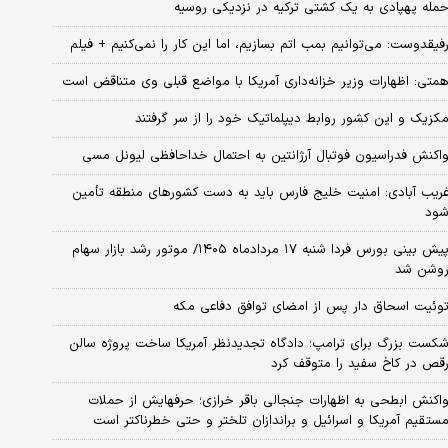
مله پهپادی به یک کشتی ترکیه در نزدیکی روسیه
فیقدوست: می‌توانیم بمب اتم بسازیم، اما این کار را نمی‌کنیم + فیلم
متی: اظهارات وزیر خزانه‌داری آمریکا با مواضع قبلی وی متناقض است
کزیک و این کشور روابط دیپلماتیک خود را از سر گرفتند
اکنش فدراسیون فوتبال آرژانتین به احتمال خداحافظی لیونل مسی
ریب آبادی: امنیت خلیج فارس باید به دست کشورهای منطقه تأمین
ود
پیش بینی بورس فردا شنبه ۱۷ مردادماه ۱۴۰۵/ موتور رشد بازار سهام
وشن شد
وئیت اسحاق دار پس از امضای توافق دفاعی مکه
کست بزرگ برای ترامپ؛ دادگاه تجدیدنظر آمریکا ساخت پروژه سالن
قص در کاخ سفید را متوقف کرد
اکنش ابطحی به اظهارات جنجالی باقر خرازی؛ حرفهایش از حملات
ستقیم آمریکا و اسرائیل و براندازان تلختر و حتی خطرناکتر است