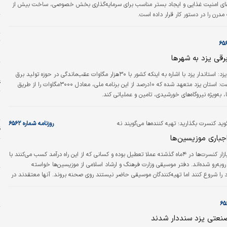
م
رتقای امنیت غذایی و ایجاد بستر مناسب برای سرمایه‌گذاری بخش خصوصی، ساخت بیش از
ا
ت
«
رقی یزد به شهرها
ا
دنیای‌اقتصاد – یزد: استاندار یزد با اشاره به اینکه کشور با ۳۰هزار مگاوات عقب‌ماندگی در حوزه تولید برق
ع
مواجه است، گفت: استان یزد متعهد شده که ۱۰درصد از این برنامه ملی، معادل ۳۰۰۰مگاوات را از طریق
 به‌ویژه نیروگاه‌های خورشیدی، تامین و عملیاتی کند.
خ
ش
وید کنسرت بگذارید؛ تهیه‌ کننده‌ها می‌گویند نه
روزنامه شماره ۶۵۶۲
ق
جباری موزیسین‌ها
پ
بازار کنسرت‌ها در ۴ماه گذشته عملا تعطیل بوده و کسانی که از این راه درآمد کسب می‌کنند با
خ
به‌رو شده‌اند. دفتر موسیقی وزارت فرهنگ و ارشاد اسلامی از موزیسین‌ها خواسته
 را شروع کنند اما تهیه‌کنندگان موسیقی حاضر نیستند روی صحنه بروند. آنها معتقدند در
ا
و خرج برگزاری کنسرت همخوانی ندارد. ولی دفتر موسیقی می‌گوید شرکت‌ها حاشیه
خ
 بیاورند. این دفتر در روزهای گذشته کنسرت کینگ رام را در تهران و کنسرت مجید خراط‌ها
د
صحنه فرستاد و تبلیغات…
و
نعتی یزد سنددار شدند
د