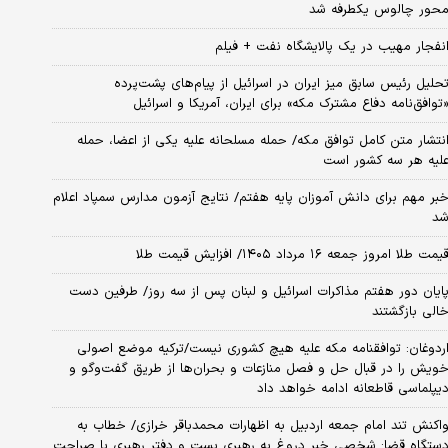
حور چالوس یکطرفه شد
نفجار مهیب در یک پالایشگاه نفت + فیلم
حلیل رئیس سابق میز ایران در اسرائیل از پیام‌های پشت‌پرده
توافق‌نامه دفاع مشترک مکه» برای ایران، آمریکا و اسرائیل
نتشار متن کامل توافق مکه/ حمله مسلحانه علیه یکی از اعضا، حمله
لیه هر سه کشور است
بر مهم برای دانش آموزان پایه هفتم/ نتایج آزمون مدارس سمپاد اعلام
د
یمت طلا امروز جمعه ۱۶ مرداد ۱۴۰۵/ افزایش قیمت طلا
ایان دور هفتم مذاکرات اسرائیل و لبنان پس از سه روز/ طرفین دست
الی بازگشتند
ردوغان: توافقنامه مکه علیه هیچ کشوری نیست/ترکیه موضع اصولی
ویش را در قبال حل و فصل منازعات و بحران‌ها از طریق گفت‌وگو و
یپلماسی قاطعانه ادامه خواهد داد
اکنش تند امام جمعه اردبیل به اظهارات محمدباقر خرازی/ خطاب به
ستگاه قضا: شخصی خبر دروغ به رهبری بست و دفتر رهبری با صراحت