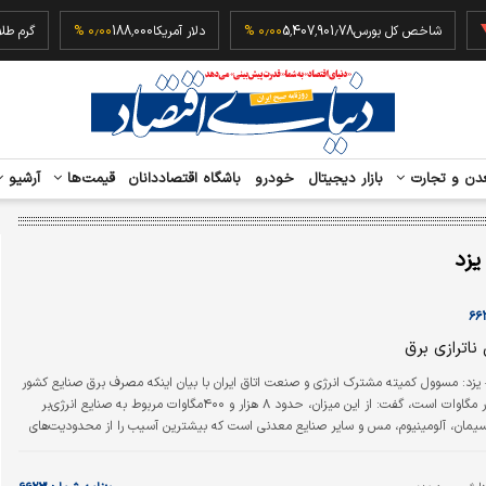
‎−۰
شاخص کل بورس
5,407,901.78
۰٫۰۰ %
دلار آمریکا
188,000
۰٫۰۰ %
دن و تجارت
بازار دیجیتال
خودرو
باشگاه اقتصاددانان
قیمت‌ها
آرشیو
یزد
ناترازی برق
 یزد: مسوول کمیته مشترک انرژی و صنعت اتاق ایران با بیان اینکه مصرف برق صنایع کشور
بین ۱۷ تا ۲۰هزار مگاوات است، گفت: از این میزان، حدود ۸ هزار و ۴۰۰مگاوات مربوط به صنایع انرژی‌بر
یمان، آلومینیوم، مس و سایر صنایع معدنی است که بیشترین آسیب را از محدودیت‌های
شوند.