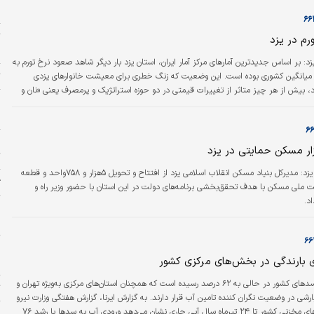
ا
ت
رم در یزد
«
یزد: بر اساس جدیدترین آمارهای مرکز آمار ایران، استان یزد بار دیگر شاهد صعود نرخ تورم به
ت
 میانگین کشوری بوده است. این وضعیت که زنگ خطری برای معیشت خانوارهای یزدی
بیش از هر چیز متاثر از تغییرات قیمتی در دو حوزه استراتژیک و پرمصرف یعنی «نان و
ا
ت و درمان» است.
ه
چ
ت
دنیای‌ اقتصاد - یزد: مدیرکل بنیاد مسکن انقلاب اسلامی یزد از افتتاح و تحویل ۵هزار و ۷۵۸واحد و قطعه
ژ
ملی مسکن با هدف تحقق‌بخشی برنامه‌‌های دولت در این استان با حضور وزیر راه و
د.
م
م
پ
 بارندگی در بخش‌های مرکزی کشور
ح
میزان پرشدگی سدهای کشور در حالی به ۶۲ درصد رسیده است که همچنان استان‌های مرکزی به‌ویژه تهران و
ت
ارشی در وضعیت نگران کننده تامین آب قرار دارند. به گزارش ایرنا، گزارش هفتگی وزارت نیرو
از وضعیت سدهای مخزنی کشور تا ۲۴ تیرماه سال آبی جاری نشان می‌دهد ورودی آب به سدها با رشد ۷۶
خ