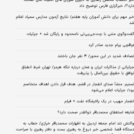
ارد؟/ خبرگزاری فارس توضیح داد
بر مهم برای دانش آموزان پایه هفتم/ نتایج آزمون مدارس سمپاد اعلام
د
فت‌وگوی متنی با چت‌جی‌پی‌تی نامحدود و رایگان شد + جزئیات
راقچی پیام جدید صادر کرد
صادف شدید در این محور/ ۴ نفر جان باختند
زئیاتی از مذاکرات ایران و عمان درباره تنگه هرمز/ تهران شرط انطباق
وافق با حقوق بین‌الملل را پذیرفت
سنیم: منشأ صدای انفجار در قشم، هدف قرار دادن اهداف متخاصم
ود/ جزئیات اعلام می‌شود
نفجار مهیب در یک پالایشگاه نفت + فیلم
ایعه استعفای محمدباقر ذوالقدر صحت دارد؟
اکنش تند امام جمعه اردبیل به اظهارات محمدباقر خرازی/ خطاب به
ستگاه قضا: شخصی خبر دروغ به رهبری بست و دفتر رهبری با صراحت