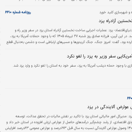
درصدی نسبت به مدت مشابه سال آبی گذشته به ۴۵.۳۳میلیارد مترمکعب رسیده است؛ این شاخص
د
رد.
ه و شهرسازی کلید خورد
روزنامه شماره ۶۶۱۰
خ
ستین آزادراه یزد
ش
نیای‌اقتصاد- یزد: عملیات اجرایی ساخت نخستین آزادراه استان یزد در سفر وزیر راه و
گ
شهرسازی آغاز شد. در این آیین، فرزانه صادق روز شنبه ۲۷ تیرماه ۱۴۰۵ که با وجود حملات آمریکا به یزد،
رده بود، گفت: امروز جنگ، جنگ کریدورها و مسیرهای ارتباطی است و دشمن به‌دنبال قطع
ع
 سایر کشورهاست؛ از این‌رو تکمیل کریدورهای حمل‌ونقل و بازسازی سریع زیرساخت‌ها از
های وزارت راه و شهرسازی به‌شمار می‌رود.
ت
یکایی سفر وزیر به یزد را لغو نکرد
ازی با وجود حمله دیشب آمریکا به یزد، سفر خود به استان را لغو نکرد و وارد یزد شد.
ج
ت
ت
ب
ا
وارض آلایندگی در یزد
ش
یزد: مدیرکل امور مالیاتی استان یزد با تاکید بر نقش مالیات در تحقق عدالت، توسعه
و
ونق اقتصادی، از رشد چشم‌گیر درآمدهای حاصل از عوارض ارزش افزوده در استان خبر داد و
د
گفت: در سال۱۴۰۴ وصول عوارض آلایندگی نسبت به سال قبل ۱۹۳درصد و عوارض عمومی ۶۳درصد افزایش