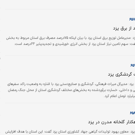
ح
ر
ه
از برق یزد
م
دنیای‌اقتصاد- یزد: مدیرعامل توزیع برق استان یزد با بیان اینکه ۷۵درصد مصرف برق استان مربوط به بخش
هم تامین نیاز استان یزد از بخش انرژی خورشیدی و تجدیدپذیر ۲۲درصد است.
و
غ
ش
 گردشگری یزد
ر
 یزد: مدیرکل میراث فرهنگی، گردشگری و صنایع‌دستی یزد با اشاره به وضعیت راکد سفرهای
ی و داخلی، خسارت برآوردشده به بخش‌های مختلف گردشگری استان از محل جنگ رمضان
ت
ش
ر
و
م
یزد: معاون بهبود تولیدات گیاهی جهاد کشاورزی استان یزد گفت: این استان با هدف افزایش