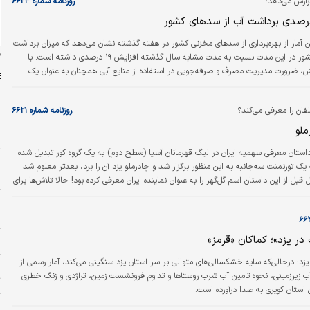
زارش می‌دهد؛
روزنامه شماره ۶۶۲۳
 آمار از بهره‌برداری از سدهای مخزنی کشور در هفته گذشته نشان می‌دهد که میزان برداشت
ن
آب از سدهای کشور در این مدت نسبت به مدت مشابه سال گذشته افزایش ۱۹ درصدی داشته است. با
ش، ضرورت مدیریت مصرف و صرفه‌جویی در استفاده از منابع آبی همچنان به عنوان یک
مطرح است.
فان را معرفی می‌کند؟
روزنامه شماره ۶۶۲۱
ملو
س
ت
داستان معرفی سهمیه ایران در لیگ قهرمانان آسیا (سطح دوم) به یک گروه کور تبدیل شده
یک تورنمنت سه‌جانبه به این منظور برگزار شد و چادرملو یزد آن را برد، بعدتر معلوم شد
م
قبل از این داستان اسم گل‌گهر را به عنوان نماینده ایران معرفی کرده بود! حالا تلاش‌ها برای
دامه دارد، اما معلوم نیست به نتیجه برسد!
پ
ا
ر یزد»؛ کماکان «قرمز»
ا
 یزد: درحالی‌که سایه خشکسالی‌های متوالی بر سر استان یزد سنگینی می‌کند، آمار رسمی از
ا
 زیرزمینی، نحوه تامین آب شرب روستاها و تداوم فرونشست زمین، تراژدی و زنگ خطری
ت
 استان کویری به صدا درآورده است.
و