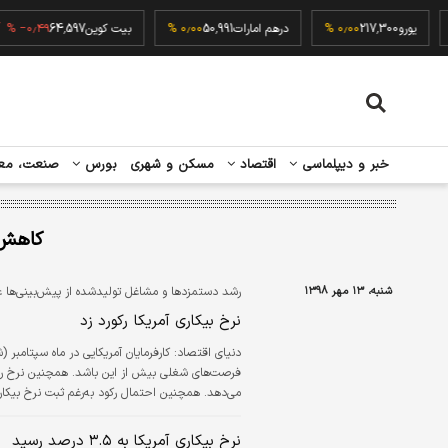
۰٫۰۰
یورو
217,300
۰٫۰۰ %
درهم امارات
50,991
۰٫۰۰ %
بیت کوین
64,597
٫۴۹ %
خبر و دیپلماسی
اقتصاد
مسکن و شهری
بورس
صنعت، مع
کاهش 
شنبه، ۱۳ مهر ۱۳۹۸
رشد دستمزدها و مشاغل تولیدشده از پیش‌بینی‌ها 
نرخ بیکاری آمریکا رکورد زد
دنیای اقتصاد:
می‌دهد. همچنین احتمال رکود به‌رغم ثبت نرخ بیکا
پولی کاهش نرخ بهره همزمان با وضعیت اشتغال کام
نرخ بیکاری آمریکا به ۳.۵ درصد رسید