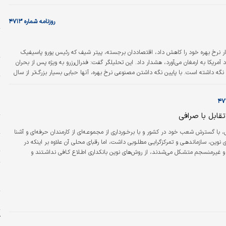
ا
ه
روزنامه شماره ۴۷۱۳
ر
 بار نرخ بهره خود را کاهش داد، اقتصاددان برجسته، پیتر شیف که رئیس یورو پاسیفیک
آمریکا به ارمغان می‌آورد، هشدار داد. این تحلیلگر گفت: فدرال‌رزرو به ویژه پس از بحران
چ
ا پایین نگه داشته است. با پایین نگه داشتن مصنوعی نرخ بهره، آنها حبابی بسیار بزرگ‌تر از سال
ر
ا
تقابل با صرافی
ر
با گسترش شعب خود در کشور و با برخـورداری از مجموعـه‌ای از کارمندان حرفه‌ای و آشنا
ی نوین، سازماندهـی و تمرکزگرایـی مطلـوبی داشت، اما رقبای محلی آن علاوه بر اینکه در
ا
 غیرمنسجم متشـکل می‌شدند، از روش‌های نوین بانکداری اطـلاع کـافی نداشـتند و
ت
نظم و کارآمدی نیز نداشتند. صرافان و بانکـداران محلـی ایـران هیچ حمایت قانونی و دولتی
ا
یت کمترین مسوولیتی در بهینـه کـردن روش‌های آنان و نیز حمایت از سرمایه‌گذاری‌های
دلار
خ