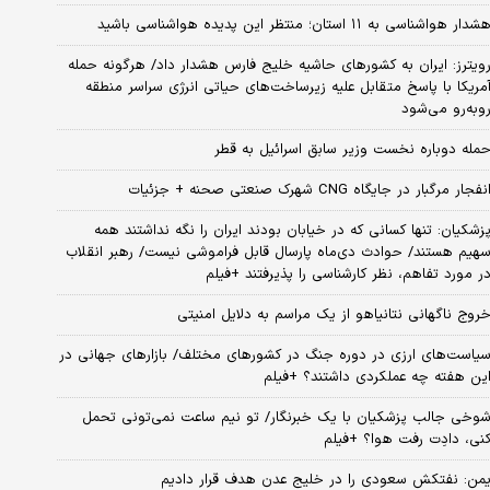
شدار هواشناسی به ۱۱ استان؛ منتظر این پدیده هواشناسی باشید
ویترز: ایران به کشورهای حاشیه خلیج فارس هشدار داد/ هرگونه حمله
مریکا با پاسخ متقابل علیه زیرساخت‌های حیاتی انرژی سراسر منطقه
وبه‌رو می‌شود
مله دوباره نخست وزیر سابق اسرائیل به قطر
نفجار مرگبار در جایگاه CNG شهرک صنعتی صحنه + جزئیات
زشکیان: تنها کسانی که در خیابان بودند ایران را نگه نداشتند همه
هیم هستند/ حوادث دی‌ماه پارسال قابل فراموشی نیست/ رهبر انقلاب
ر مورد تفاهم، نظر کارشناسی را پذیرفتند +فیلم
روج ناگهانی نتانیاهو از یک مراسم به دلایل امنیتی
یاست‌های ارزی در دوره جنگ در کشورهای مختلف/ بازارهای جهانی در
ین هفته چه عملکردی داشتند؟ +فیلم
وخی جالب پزشکیان با یک خبرنگار/ تو نیم ساعت نمی‌تونی تحمل
نی، دادِت رفت هوا؟ +فیلم
من: نفتکش سعودی را در خلیج عدن هدف قرار دادیم