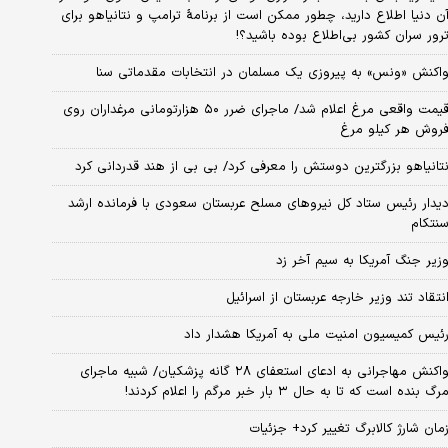
ن دنیا اطلاع دارید، چطور ممکن است از برنامهٔ ترامپ و نتانیاهو برای
رور سران کشور بی‌اطلاع بوده باشید؟!
اکنش «ونس» به پیروزی یک مسلمان در انتخابات مقدماتی سنا
قیمت واقعی مرغ اعلام شد/ ماجرای ضرر ۵۰ هزارتومانی مرغداران روی
روش هر کیلو مرغ
تانیاهو بزرگترین دوستش را معرفی کرد/ بی بی از هند قدردانی کرد
یدار رئیس ستاد کل نیروهای مسلح عربستان سعودی با فرمانده ارشد
نتکام
زیر جنگ آمریکا به سیم آخر زد
نتقاد تند وزیر خارجه عربستان از اسرائیل
ئیس کمیسیون امنیت ملی به آمریکا هشدار داد
واکنش مهاجرانی به ادعای استعفای ۲۸ گانه پزشکیان/ شبیه ماجرای
رگ بنده است که تا به حال ۳ بار خبر مرگم را اعلام کردند!
مان شارژ کالابرگ تغییر کرد+ جزئیات