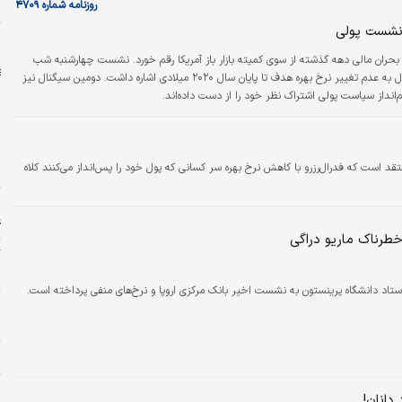
ن
روزنامه شماره ۴۷۰۹
 نشست پولی
ا
حران مالی دهه گذشته از سوی کمیته بازار باز آمریکا رقم خورد. نشست چهارشنبه شب
فدرال‌رزرو دو پیام به بازارها مخابره کرد. اولین سیگنال به عدم تغییر نرخ بهره هدف تا پایان سال ۲۰۲۰ میلادی اشاره داشت. دومین سیگنال نیز
نداز سیاست پولی اشتراک نظر خود را از دست داده‌اند.
ن
تقد است که فدرال‌رزرو با کاهش نرخ بهره سر کسانی که پول خود را پس‌انداز می‌کنند کلاه
ا
ا
ع
طرناک ماریو دراگی
ب
استاد دانشگاه پرینستون به نشست اخیر بانک مرکزی اروپا و نرخ‌های منفی پرداخته است.
م
خ
ح
د
دانان!