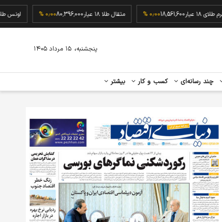
گرم طلای ۱۸ عیار
18,561,600
۰٫۰۰ %
مثقال طلا ۱۸ عیار
80,396,000
۰٫۰۰ %
او
،
پنجشنبه
۱۵ مرداد ۱۴۰۵
چند رسانه‌ای
کسب و کار
بیشتر