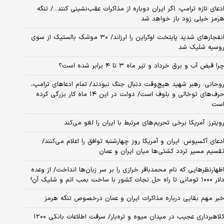
دعای تازه ترامپ: اگر ایران دوباره از مذاکرات عقب‌نشینی کنند.../ تنگه
رمز خیلی زود باز خواهد شد
انفجارهای شدید پایتخت اوکراین را لرزاند/ ۳۰ موشک بالستیک از سوی
وسیه شلیک شد
را قبض آب و برق خرداد و تیر ماه ۳ تا ۴ برابر شده است؟
وحانی: رهبر شهید هیچ‌وقت دنبال جنگ نبودند/ تمام ادعاهای ترامپ،
حرف‌های توخالی و بلوف است/ دولت در این ۱۴ ماه کار بزرگی کرده
ست
ویترز: آمریکا برخی تحریم‌های مرتبط با ایران را لغو می‌کند
دعای آکسیوس: ایران و آمریکا روز چهارشنبه توافق را اعلام می‌کنند/
قسیم مسیر تردد کشتی‌ها میان ایران و عمان
ظهارنظرهایی که نام محمدباقر خرازی را بر سر زبان‌ها انداخت/ از وعده
 ۱۰۰۰ تومانی تا راه حل نجات کشور با ساخت بمب اتم و شلیک آن!
بر مهم بقایی درباره مذاکرات ایران و عمان درخصوص تنگه هرمز
کلاهبرداری عجیب در میدان میوه و تره‌بار/ سرقت اطلاعات بانکی ۱۲۰۰