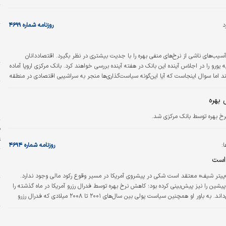
ح
د
روزنامه شماره ۴۶۹۹
ر
ش
ح
آسیب‌های ناشی از نرخ‌های منفی بهره را با جدیت بیشتری در نظر بگیرد. اقتصاددانان
رو را در اجلاس آینده این بانک در هفته آینده بررسی خواهند کرد. بانک مرکزی اروپا آماده
ا
ما سوال اینجاست که آیا این‌گونه سیاست‌گذاری‌ها منجر به سراشیبی اقتصادی در منطقه
 بحران احتمالی دور کند.
و
 بهره
ب
+
رخ بهره توسط بانک مرکزی شد.
ف
ع
:
روزنامه شماره ۴۶۹۴
پ
است
ا
پیتر شیف» معتقد است شکی در پیشروی آمریکا در مسیر وقوع رکود مالی وجود ندارد.
شین را نیز پیش‌بینی کرده بود؛ کاهش نرخ بهره توسط فدرال رزرو آمریکا در ماه گذشته را
ح
اشتباه بزرگی می‌داند. به باور او همچنین سیاست پولی بین سال‌های ۲۰۰۱ تا ۲۰۰۸ میلادی که فدرال رزرو
م
صفر نزدیک ‌کرده بود؛ اشتباه مهلکی بود. نرخ بهره نزدیک به صفر مشکلاتی در اقتصاد آمریکا
ط
ه حل آن نسل‌ها طول می‌کشد. ولی اگر فدرال رزرو باز هم به سمت نرخ بهره نزدیک به صفر
م