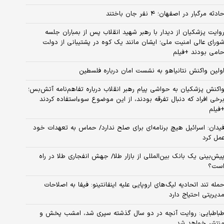
ادثه مرگبار در اصفهان؛ ۴ نفر جان باختند
وایت پزشکیان از دیدار با رهبر شهید انقلاب پس از بمباران جلسه
ورای عالی امنیت ملی؛ ایشان مانند یک کوه در پشتیبانی از دولت
امی بودند +فیلم
ولین واکنش نتانیاهو به نشست امان درباره فلسطین
اکنش پزشکیان به حواشی پیام رهبر انقلاب درباره تفاهم‌نامه آتش‌بس؛
رخی افراد که دنبال تفرقه بودند، از این موضوع سوءاستفاده کردند
فیلم
یدان: اسرائیل هیچ برنامه‌ای برای صلح ندارد/ حماس به تعهدات خود
مل کرد
یش‌بینی یک بانک بین‌المللی از بازار طلا/ جهش انفجاری طلا در راه
ست؟
مله تند اتحادیه لیگ‌های اروپایی علیه اینفانتینو: فیفا به اصلاحات
دیریتی احتیاج دارد
باطبایی: روایت آنچه در دو سال گذشته سپری شد، امشب پخش و
نتشر خواهد شد