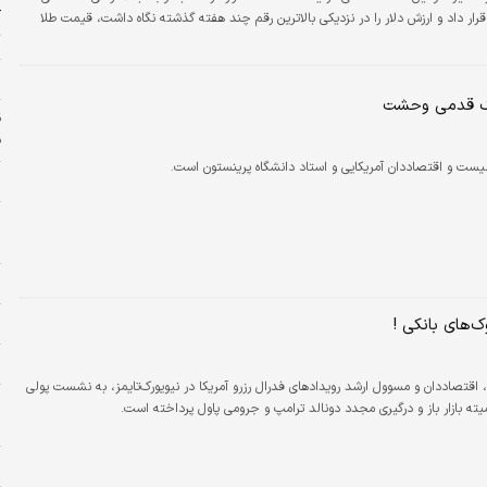
آ
قرار داد و ارزش دلار را در نزدیکی بالاترین رقم چند هفته گذشته نگاه داشت، قیمت طلا
ت
و
ک قدمی وحشت
ف
لیست و اقتصاددان آمریکایی و استاد دانشگاه پرینستون است.
ن
د
س
و
ا
وک‌های بانکی !
ر
اقتصاددان و مسوول ارشد رویدادهای فدرال رزرو آمریکا در نیویورک‌تایمز، به نشست پولی
ه بازار باز و درگیری مجدد دونالد ترامپ و جرومی پاول پرداخته است.
م
ز