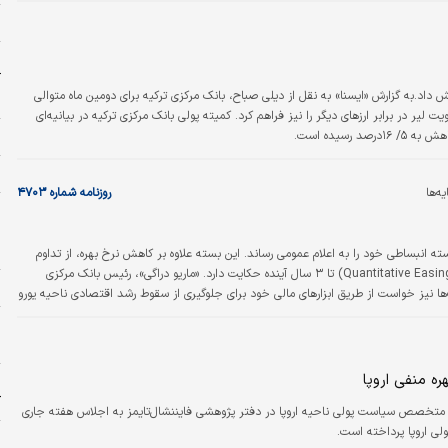
ه
ر
آ
 بهره را ۲۵/ ۳درصد دیگر کاهش داد.به گزارش «ایسنا» به نقل از دیلی صباح، بانک مرکزی ترکیه برای دومین ماه متوالی
ر
ت لیر در برابر ارزهای دیگر را نیز فراهم کرد. کمیته پولی بانک مرکزی ترکیه در بیانیه‌ای
ح
ا
روزنامه شماره ۴۷۰۳
پ
س
د
سته انبساطی خود را به اعلام عمومی رساند. این بسته علاوه بر کاهش نرخ بهره، از تداوم
برنامه خرید اوراق در ادامه برنامه تسهیل مقداری (Quantitative Easing) تا ۳ سال آینده حکایت دارد. «ماریو دراگی»، رئیس بانک مرکزی
خ
لت‌ها نیز خواست از طریق ابزارهای مالی خود برای جلوگیری از سقوط رشد اقتصادی ناحیه یورو
ک‌هایی که با نرخ بهره منفی متضرر خواهند شد نیز برنامه جانبی معافیت برخی…
س
ا
ره منفی اروپا
ش
ک
»، متخصص سیاست پولی ناحیه اروپا در دفتر پژوهشی فایننشال‌تایمز به اجلاس هفته جاری
لی اروپا پرداخته است.
ی