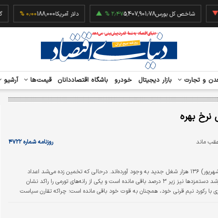
‎−۰
شاخص کل بورس
5,407,901.78
۲٫۴۷ %
دلار آمریکا
188,000
۰٫۰۰ %
دن و تجارت
بازار دیجیتال
خودرو
باشگاه اقتصاددانان
قیمت‌ها
آرشیو
نرخ بهره
عقب ماند
روزنامه شماره ۴۷۲۲
کارفرمایان آمریکایی در ماه سپتامبر (شهریور) ۱۳۶ هزار شغل جدید به وجود آورده‌اند. درحالی که تخمین زده‌ می‌شد اعداد
فرصت‌های شغلی بیش از این باشد. همچنین نرخ رشد دستمزدها نیز زیر ۳ درصد باقی مانده است و یکی از رانه‌های تورمی را راکد نشان
ری با رکورد نیم قرنی خود، همچنان به قوت خود باقی مانده است؛ چراکه تقارن سیاست
ل همواره به رکود منتهی شده است.