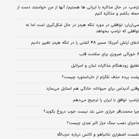
رامپ: در حال مذاکره با ایرانی ها هستیم/ آنها از من خواستند دست از
مله بکشم و مذاکره کنیم
ی‌ان‌ان: توافقی در مورد تنگه هرمز در حال شکل‌گیری است اما نه
وافقی که ترامپ بخواهد
دعای ارتش آمریکا: مسیر ۴۸ کشتی را در تنگه هرمز تغییر دادیم
کی ضروری برای سلامت قلب
علیق زودهنگام مذاکرات لبنان و اسرائیل
شت پرده حذف تلگرام از «اپ‌استور» چیست؟
قتی آدیداس برای حیوانات خانگی هم استایل می‌سازد
رامپ: توافق با ایران را ترجیح می‌دهم
را محمدباقر خرازی حتی بلد نیست خوب دروغ بگوید؟
اجرای نصب سنگ مزار اکبر عبدی چیست؟
شست اضطراری نتانیاهو و کاتس درباره حزب‌الله