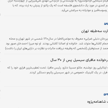
یلم سینمایی «پالتوشتری» به نویسندگی و کارگردانی مهدی علی‌میرزایی از چهارشنبه اکران
ا
لم کمدی در مورد یک دانشجوی فلسفه است که یک پالتو از پدرش به ارث برده، که با
وسوسه‌آمیز و موذیانه به سراغش می‌آید.
ت سه‌طبقه تهران
م
«میرزا زین‌العابدین‌خان دنبلی ضرابی» معروف به موتمن‌الاطبا در سال۱۲۱۰ شمسی در شهر تهران و محله
حمام کاشانی‌ها متولد شد. خانواده او اصالتا کاشانی بودند. او نوه میرزا احمدخان صبور بود
خ
حمد از مستوفیان (شخصی که وظیفه دریافت مالیات و نظارت بر دارایی‌های ایران را داشت)
اجار بود.
ک
وانده مافیای سیسیل پس از ۳۰ سال
ک
س
ایتالیایی روز دوشنبه، ماتئو مسینا دنارو، رئیس مافیا، تحت تعقیب‌ترین فراری خود را که
ن
ا
ع
اهنامه‌پژوه
ب