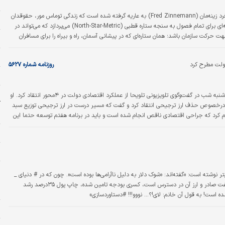
ت
نام این یادداشت از فیلم «مردی برای تمام فصول» فرد زینه‌مان (Fred Zinnemann) به عاریه گرفته شده است که زندگی توماس مور، حقوقدان
چ
و سیاستمدار سده ۱۶ میلادی را روایت می‌کند؛ سنجه‌ای برای تمام فصول به سنجه ستاره قطبی (North-Star-Metric) می‌پردازد که می‌تواند در
حرکت سازمان باشد؛ همان ستاره‌ای که در پیشانی آسمان، راه و بیراه را برای مسافران
م
شم‌انداز تعریف کرده‌‌اید نگه دارید، و اشتباه راهبردی هم…
ن
ولت مطرح کرد‌
روزنامه شماره ۵۶۲۷
ه
ر
دنیای‌اقتصاد: محمد‌باقر قالیباف، رئیس مجلس دوشنبه شب در گفت‌وگوی تلویزیونی تلویحا از عملکرد اقتصادی دولت در ۴محور انتقاد کرد. او
آ
خصوص حذف ارز ترجیحی انتقاد کرد و گفت که مسیر درست در ارز ترجیحی توزیع سبد
ر
راحت اعلام کرد که جراحی اقتصادی ناقص انجام شده است و باید در برنامه هفتم توسعه حتما این
 دولت در ارائه برنامه توسعه هفتم و لایحه برنامه بودجه به مجلس گلایه کرد و…
ح
ا
پ
نوشته است: «گفته‌اند: «شوک دلار به دلیل ناآرامی‌ها بوده است». چون که در # دنیای _
س
موازی، تحریم‌ها خنثی و روزی ۳/ ۲ میلیون بشکه نفت صادر و ارز آن در دسترس است، کسری بودجه تامین شده، چاپ پول ۳۵درصد رشد
د
 است! به قول آن خانم: لای!؟... نووو!!! #دستاوردسازی»
خ