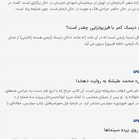
زاده سفیر آذربایجان در تهران در بیمارستان شهدای تجریش در حال برگزاری است، گفت: در
 نیز در حال حاضر جراحی فک و صورت در حال انجام است، چون ضایعه زیاد است ،
ا
ده ولی عمل به خوبی پیش می‌رود.
ر
 دیسک کمر با فیزیوتراپی چقدر است؟
ا
نسبتا رایجی است که در آن ماده ژله مانند داخل دیسک (یعنی هسته ژلاتینی) از محل
ت
سک (یعنی حلقه فیبری) بیرون می آید.
ا
دلار
پ
س
ی» محمد علیشاه به روایت دهخدا
د
نام نامی انقلاب مشروطه ایران است، آن کاتبِ جراح که با تیغ طنز دست به جراحی غده‌های
ح
کانه زد. او پس از بمباران مجلس، با کمک میرزا ابوالحسن‌خان پیرنیا سه شماره از «
 در شهر «ایوردون» سوئیس منتشر کرد. در شماره اول صوراسرافیل چاپ سوئیس، مقاله‌ای با
خ
وک ملوک‌الکلام» آمده است که شامل تلگراف محمدعلی شاه (در واقع پاسخ او به سه تن از
واه نجف) است. شاه در این تلگراف تصریح کرده بود: اگر مجلس مشروطه را به توپ
 سلطنت هر دو…
ن
روی پرده سینماها
ت