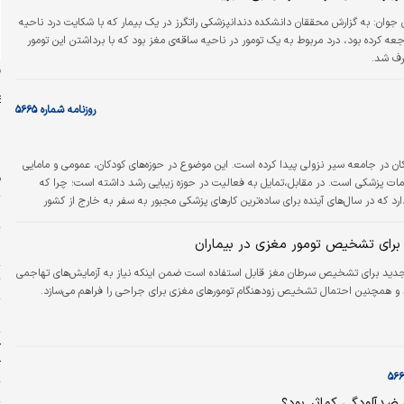
ن جوان:
به گزارش محققان دانشکده دندانپزشکی راتگرز در یک بیمار که با شکایت درد ناحیه
ه کرده بود، درد مربوط به یک تومور در ناحیه ساقه‌ی مغز بود که با برداشتن این تومور
ف شد.
ن
روزنامه شماره ۵۶۶۵
ن در جامعه سیر نزولی پیدا کرده است. این موضوع در حوزه‌های کودکان، عمومی و مامایی
ف
ات پزشکی است. در مقابل،تمایل به فعالیت در حوزه زیبایی رشد داشته است؛ چرا که
د که در سال‌های آینده برای ساده‌ترین کارهای پزشکی مجبور به سفر به خارج از کشور
ر
ت
 برای تشخیص تومور مغزی در بیماران
پ
ید برای تشخیص سرطان مغز قابل استفاده است ضمن اینکه نیاز به آزمایش‌های تهاجمی
ت
د و همچنین احتمال تشخیص زودهنگام تومورهای مغزی برای جراحی را فراهم می‌سازد.
۱۱ 
ک
آ
ت
دآلودگی کم‏‏‌اثر بود؟