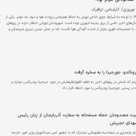
و
روزی/ کارشناس ترافیک
نیم‌سال دوم ۱۴۰۱ با توجه به شرایط جوی خاص تهران به لحاظ همزمانی برودت هوا و نبود باد موثر، یکی از
ف
م سال‌های اخیر ناشی از بروز پدیده اینورژن بوده است. شهروندان تهرانی انتظار دارند در روزهای
وده، با تصمیمات فوری بتوان از شدت آلودگی هوا کاست؛ اما در عمل چنین چیزی غیرممکن و
ن
 بخواهیم برای کاهش وزن راهکار فوری ارائه دهیم. حتی اگر با اعمال جراحی تهاجمی بتوان
یمار کاست، این نوع مداخله عوارض گوناگونی برای سلامت سایر اندام‌‌‌ها و ارگان‌‌‌های…
د
س
و
ونالدو، جورجینا را به سخره گرفت
ا
اردو که نامش در روزهای اخیر به لطف اظهارنظرهایش در مورد جرجینا رودریگس دوباره بر
ر
ه در پستی جورجینا رودریگس را مورد انتقاد قرار داد.
م
ز
 مصدومان حمله مسلحانه به سفارت آذربایجان از زبان رئیس
شهدای تجریش
چ
م علمداری در مصاحبه مطبوعاتی مشترک که با حضور امیر عبداللهیان وزیر امور خارجه
ر