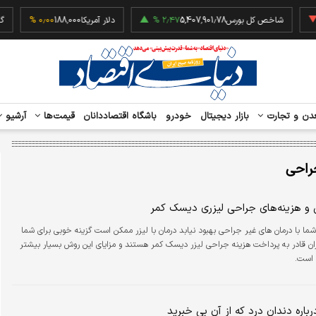
‎−۰٫
شاخص کل بورس
5,407,901.78
۲٫۴۷ %
دلار آمریکا
188,000
۰٫۰۰ %
دن و تجارت
بازار دیجیتال
خودرو
باشگاه اقتصاددانان
قیمت‌ها
آرشیو
راحی
ض و هزینه‌های جراحی لیزری دیسک کمر
ما با درمان های غیر جراحی بهبود نیابد درمان با لیزر ممکن است گزینه خوبی برای شما
اران قادر به پرداخت هزینه جراحی لیزر دیسک کمر هستند و مزایای این روش بسیار بیشتر
 است.
باره دندان درد که از آن بی خبرید