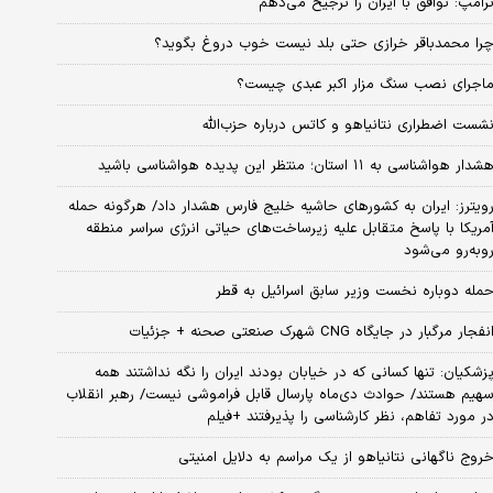
رامپ: توافق با ایران را ترجیح می‌دهم
را محمدباقر خرازی حتی بلد نیست خوب دروغ بگوید؟
اجرای نصب سنگ مزار اکبر عبدی چیست؟
شست اضطراری نتانیاهو و کاتس درباره حزب‌الله
شدار هواشناسی به ۱۱ استان؛ منتظر این پدیده هواشناسی باشید
ویترز: ایران به کشورهای حاشیه خلیج فارس هشدار داد/ هرگونه حمله
مریکا با پاسخ متقابل علیه زیرساخت‌های حیاتی انرژی سراسر منطقه
وبه‌رو می‌شود
مله دوباره نخست وزیر سابق اسرائیل به قطر
نفجار مرگبار در جایگاه CNG شهرک صنعتی صحنه + جزئیات
زشکیان: تنها کسانی که در خیابان بودند ایران را نگه نداشتند همه
هیم هستند/ حوادث دی‌ماه پارسال قابل فراموشی نیست/ رهبر انقلاب
ر مورد تفاهم، نظر کارشناسی را پذیرفتند +فیلم
روج ناگهانی نتانیاهو از یک مراسم به دلایل امنیتی