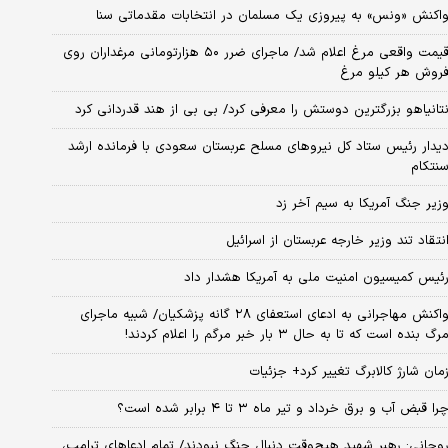
اکنش «ونس» به پیروزی یک مسلمان در انتخابات مقدماتی سنا
قیمت واقعی مرغ اعلام شد/ ماجرای ضرر ۵۰ هزارتومانی مرغداران روی
روش هر کیلو مرغ
تانیاهو بزرگترین دوستش را معرفی کرد/ بی بی از هند قدردانی کرد
یدار رئیس ستاد کل نیروهای مسلح عربستان سعودی با فرمانده ارشد
نتکام
زیر جنگ آمریکا به سیم آخر زد
نتقاد تند وزیر خارجه عربستان از اسرائیل
ئیس کمیسیون امنیت ملی به آمریکا هشدار داد
واکنش مهاجرانی به ادعای استعفای ۲۸ گانه پزشکیان/ شبیه ماجرای
رگ بنده است که تا به حال ۳ بار خبر مرگم را اعلام کردند!
مان شارژ کالابرگ تغییر کرد+ جزئیات
را قبض آب و برق خرداد و تیر ماه ۳ تا ۴ برابر شده است؟
وحانی: رهبر شهید هیچ‌وقت دنبال جنگ نبودند/ تمام ادعاهای ترامپ،