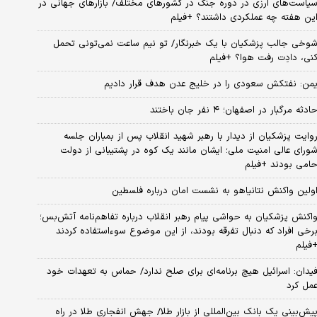
یاست‌های ارزی در دوره جنگ در کشورهای مختلف/ بازارهای جهانی در
ین هفته چه عملکردی داشتند؟ +فیلم
وخی جالب پزشکیان با یک خبرنگار/ تو نیم ساعت نمی‌تونی تحمل
نی، دادِت رفت هوا؟ +فیلم
من: نفتکش سعودی را در خلیج عدن هدف قرار دادیم
ادثه مرگبار در اصفهان؛ ۴ نفر جان باختند
وایت پزشکیان از دیدار با رهبر شهید انقلاب پس از بمباران جلسه
ورای عالی امنیت ملی؛ ایشان مانند یک کوه در پشتیبانی از دولت
امی بودند +فیلم
ولین واکنش نتانیاهو به نشست امان درباره فلسطین
اکنش پزشکیان به حواشی پیام رهبر انقلاب درباره تفاهم‌نامه آتش‌بس؛
رخی افراد که دنبال تفرقه بودند، از این موضوع سوءاستفاده کردند
فیلم
یدان: اسرائیل هیچ برنامه‌ای برای صلح ندارد/ حماس به تعهدات خود
مل کرد
یش‌بینی یک بانک بین‌المللی از بازار طلا/ جهش انفجاری طلا در راه