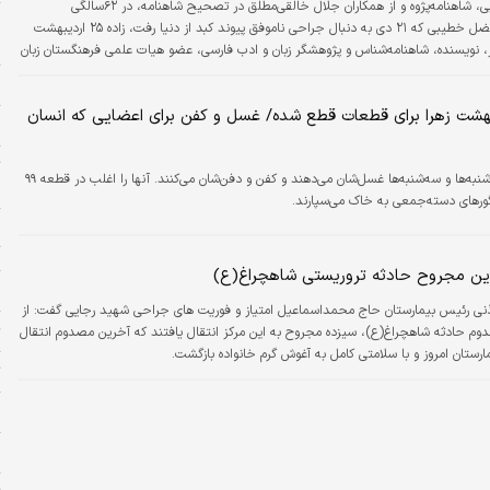
ابوالفضل خطیبی‌، شاهنامه‌پژوه و از همکاران جلال خالقی‌مطلق در تصحیح شاهنامه، در ۶۲سالگی
م
درگذشت. ابوالفضل خطیبی که ۲۱ دی به دنبال جراحی ناموفق پیوند کبد از دنیا رفت، زاده ۲۵ اردیبهشت
خ
مسار، نویسنده، شاهنامه‌شناس و پژوهشگر زبان و ادب فارسی، عضو هیات علمی فرهنگستان زبان
شاور علمی گروه فرهنگ‌نویسی بود. وی معاون سردبیر مجله «نامه ایران باستان»، نگارنده
ح
 علمی به‌ویژه درباره شاهنامه در دانشنامه‌ها و مجلات تخصصی ادبی بود. از جمله آثار
بهشت زهرا برای قطعات قطع شده/ غسل و کفن برای اعضایی که انسان
به «شاهنامه،…
د
ت
شنبه‌ها و سه‌شنبه‌ها غسل‌شان می‌دهند و کفن و دفن‌شان می‌کنند. آنها را اغلب در قطعه ۹۹
ح
ورهای دسته‌جمعی به خاک می‌سپارند.
س
ت
ن مجروح حادثه تروریستی شاهچراغ(ع)
ا
ذنی رئیس بیمارستان حاج محمداسماعیل امتیاز و فوریت های جراحی شهید رجایی گفت: از
۶ خورا
 ۳۰ مصدوم حادثه شاهچراغ(ع)، سیزده مجروح به این مرکز انتقال یافتند که آخرین مصدوم انتقال
مارستان امروز و با سلامتی کامل به آغوش گرم خانواده بازگشت.
ت
پ
و