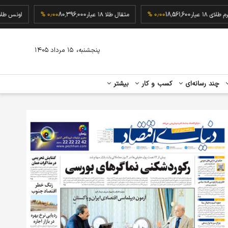
گرم طلای ۱۸ عیار
18,561,600
۰٫۰۰ %
مثقال طلا ۱۸ عیار
80,396,000
۰٫۰۰ %
ا
،
پنجشنبه
۱۵ مرداد ۱۴۰۵
چند رسانه‌ای
کسب و کار
بیشتر