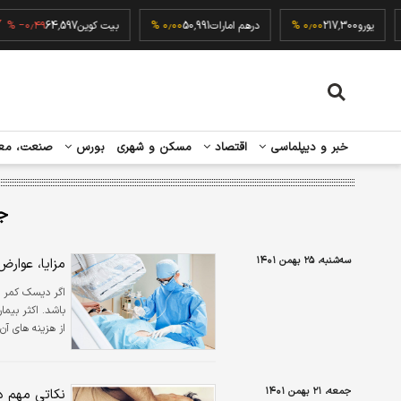
۰٫۰۰ 
یورو
217,300
۰٫۰۰ %
درهم امارات
50,991
۰٫۰۰ %
بیت کوین
64,597
۴۹ %
خبر و دیپلماسی
اقتصاد
مسکن و شهری
بورس
صنعت، مع
ج
سه‌شنبه، ۲۵ بهمن ۱۴۰۱
مزایا، عوار
اگر دیسک کمر ش
باشد. اکثر بیم
از هزینه های آن
جمعه، ۲۱ بهمن ۱۴۰۱
نکاتی مهم در