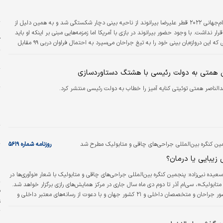
س
ا
فارس: در جریان نخستین دیدار تیم ملی ایران در جام‌جهانی ۲۰۲۲ قطر علیرضا بیرانوند از ناحیه بینی دچار شکستگی شد و به همین دلیل از
ش
رار نداشت. با وجود حضور بیرانوند در بازی با آمریکا اما زمزمه‌هایی مبنی بر اینکه او باید
ک
بینی خود را جراحی کند به گوش می‌رسید. در صورتی که این دروازه‌بان بینی خود را به تیغ جراحان می‌سپرد به احتمال فراوان دربی ۹۹ مقابل
رسپولیس خبر می‌رسد که علیرضا بیرانوند برای جراحی بینی…
ی
 همتی به دولت رئیسی با هشتگ دستاوردسازی
ح
دالناصر همتی توئیتی کنایه آمیز را خطاب به دولت رئیسی منتشر کرد.
ر
ش
ح
ا
للی جراحی‌های چاقی و متابولیک مطرح شد
روزنامه شماره ۵۶۱۹
و
زیبایی یا درمان؟
ب
+
عیده نبی‌زاده:
پنجمین کنگره بین‌المللی جراحی‌های چاقی و متابولیک با شعار «نوآوری‌‌ها در
ابولیک»، سی‌ام آذر تا دوم دی ماه سال جاری در مرکز همایش‌های رازی برگزار خواهد شد.
ف
این کنگره با حضور جراحان و متخصصان داخلی و ۲۱ کشور جهان و با دعوت از رسانه‌های معتبر داخلی و
ع
ارتباط با اهمیت جراحی چاقی به عنوان یک جراحی در حوزه سلامت برگزار خواهد شد. دکتر
کرمان ساروی دبیر علمی این کنگره در این ارتباط با بیان اینکه ۱۹۰ سخنرانی از ۲۱ کشور دنیا در این همایش
پ