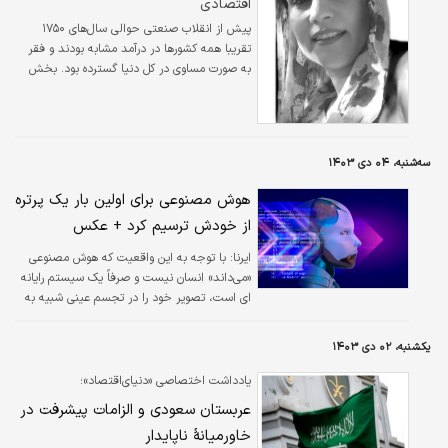
اقتصادی
پیش از انقلاب صنعتی حوالی سال‌های ۱۷۵۰
تقریبا همه کشورها در درآمد مشابه بودند و فقر
به صورت مساوی در کل دنیا گسترده بود. بخش
کوچکی از مردم در شهرها زندگی می‌‌‌کردند و بخش
عمده آنها در روستاها به کشاورزی مشغول بودند.
گرسنگی و مرگ تقریبا به طور مساوی در تمام دنیا
گسترده شده بود.
سه‌شنبه، ۰۴ دی ۱۴۰۳
هوش مصنوعی برای اولین بار یک پرتره
از خودش ترسیم کرد + عکس
ایرنا:
با توجه به این واقعیت که هوش مصنوعی
«می‌داند» انسان نیست و صرفاً یک سیستم رایانه
ای است، تصویر خود را در تجسم عینی شبیه به
یک انسان ساخته است.
یکشنبه، ۰۲ دی ۱۴۰۳
یادداشت اختصاصی «دنیای‌اقتصاد»؛
عربستان سعودی و الزامات پیشرفت در
خاورمیانۀ ناپایدار