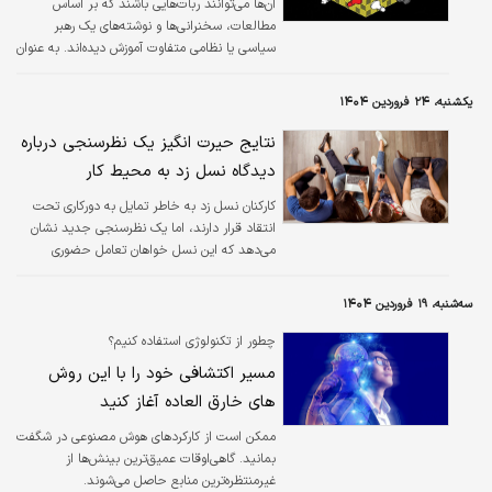
آن‌ها می‌توانند ربات‌هایی باشند که بر اساس
مطالعات، سخنرانی‌ها و نوشته‌های یک رهبر
سیاسی یا نظامی متفاوت آموزش دیده‌اند. به عنوان
مثال، برای کمک به مذاکره‌کنندگان در پیش‌بینی
واکنش رئیس‌جمهور چین، شی جین‌پینگ، نسخه
یکشنبه، ۲۴ فروردین ۱۴۰۴
هوش مصنوعی به نام «شی‌بات» در حال توسعه
است.
نتایج حیرت انگیز یک نظرسنجی درباره
دیدگاه نسل زد به محیط کار
کارکنان نسل زد به خاطر تمایل به دورکاری تحت
انتقاد قرار دارند، اما یک نظرسنجی جدید نشان
می‌دهد که این نسل خواهان تعامل حضوری
بیشتری است.
سه‌شنبه، ۱۹ فروردین ۱۴۰۴
چطور از تکنولوژی استفاده کنیم؟
مسیر اکتشافی خود را با این روش
های خارق العاده آغاز کنید
ممکن است از کارکردهای هوش مصنوعی در شگفت
بمانید. گاهی‌‌‌اوقات عمیق‌‌‌ترین بینش‌‌‌ها از
غیرمنتظره‌‌‌ترین منابع حاصل می‌‌‌شوند.