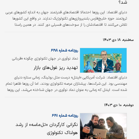
شد؟
دنیای اقتصاد:
این روزها احتمالا اقتصادهای قدرتمند جهان به اندازه کشورهای عربی
ثروتمند حوزه خلیج‌فارس بلندپروازی‌های تکنولوژیک ندارند. در واقع این کشورها
تلاش می‌کنند تا اقتصادشان را از سوخت‌های فسیلی دور کنند. در همین راستا
اماراتی‌ها می‌خواهند در زمینه هوش مصنوعی رهبری جهان را به دست بگیرند و
سعودی‌ها می‌خواهند پادشاهی آنها به خانه‌ای برای استارت‌آپ‌های حوزه‌های
سه‌شنبه، ۱۸ دی ۱۴۰۳
پیشرفته‌ای مانند روباتیک تبدیل شود. با این حال اما این بلندپروازی‌ها در آستانه
برخورد با واقعیت‌های ژئوپلیتیک هستند.
روزنامه شماره ۶۱۹۸
نماد نوآوری در جهان تکنولوژی چگونه «قربانی
نوآوری» شد؟ نحوه باخت «اینتل» به یک تازه‌وارد
تهدید ریز غول‌های بازار
دنیای اقتصاد:
شرکت آمریکایی «اینتل» درست مثل بوئینگ، زمانی ستاره دنیای
مهندسی بود. این شرکت‌ها، پیشتازان عرصه تکنولوژی بودند، اما آن روزها ظاهرا تمام
شده است. اینتل که زمانی به عنوان نماد نوآوری در جهان شناخته می‏‏‌شد، این روزها
دائم مدیرعامل عوض می‌کند و در حال از دست دادن سهمش در بازار است. دیگر
فقط انویدیا، غول هوش مصنوعی رقیبش نیست، بلکه شرکت‌های کوچک‌تر و حتی
دوشنبه، ۱۰ دی ۱۴۰۳
متحدان سابق این شرکت مانند مایکروسافت هم وارد عرصه رقابت شده‏‏‌اند. مهم‏‏‌ترین
دلیل: اینتل عملکرد مالی را به علم مهندسی ترجیح داد و از رقبا عقب…
روزنامه شماره ۶۱۹۱
نگرانی کارگردان «تل‌ماسه» از رشد
هولناک تکنولوژی