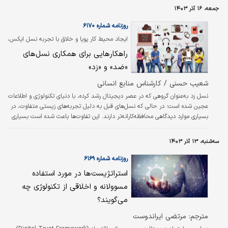
کل این درآمد را در بازاری که تحت سلطه بخش
جمعه، ۱۶ آذر ۱۴۰۳
تکنولوژی است به دست آورند. آژانس رسانه‌‌‌ای
«گروپ‌‌‌ام» که متعلق به هلدینگ چندملیتی
روزنامه شماره ۶۱۷۰
ارتباطات، تبلیغات، روابط عمومی و بازرگانی WPP
ایجاد محیط کار پویا و خلاق با تجربه نسل ایکس،
در لندن است، تخمین می‌‌‌زند که در سال۲۰۲۴
ارتباط‏‏‌پذیری نسل وای و دیجیتال‏‏‌محوری نسل زد
راهکارهایی برای همکاری نسل‌های
درآمد تبلیغات در سطح جهان ۹.۵‌درصد افزایش
می‌‌‌یابد که بیشتر از پیش‌بینی‌‌‌های اواسط سال
«ضد» و «زد»
است…
شعیب حسنی / کارشناس منابع انسانی
نسل زد به‏‏‌عنوان گروهی که در عصر دیجیتال رشد کرده، با دنیای تکنولوژی و اطلاعات
عجین شده است؛ در حالی که نسل‏‏‌های قبل به دلیل تجربه‏‏‌های زیستی متفاوت، در
بسیاری موارد دیدگاهی محافظه‏‏‌کارانه‏‏‌تر دارند. این تفاوت‏‏‌ها باعث شده است بسیاری
از ما، به‏‏‌ویژه نسل‏‏‌های ایکس و وای، در برابر رفتارها و انتظارات نسل جدید احساس
ناآشنایی و مقاومت کنیم. در این مطلب، به بررسی ویژگی‏‏‌های خاص نسل زد پرداخته
سه‌شنبه، ۱۳ آذر ۱۴۰۳
و دلایل انتقادات نسل‏‏‌های پیشین را مرور می‏‏‌کنیم. سپس به لزوم تغییر و سازگاری
نسل‏‏‌های قبل‏‏‌تر…
روزنامه شماره ۶۱۶۹
استراتژیست‌ها در مورد استفاده
مسوولانه و اخلاقی از تکنولوژی چه
می‏‏‌گویند؟
مترجم: مرتضی ایراندوست