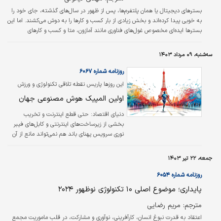
بسترهای دیجیتال یا همان پلتفرم‏‌ها، پس از ظهور در سال‌های گذشته، جای خود را
به خوبی پیدا کرده‏‌اند و بخش زیادی از بار کسب و کارها را به دوش می‏‌کشند. اما این
بسترها ایده‏‌ای مخصوص غول‏‌های فناوری مانند آمازون، متا و کسب و کارهای
دیجیتال مانند ایربی‏‌اند‏‌بی و اوبر نیستند. در این مقاله به بررسی این موضوع
می‏‌پردازیم که تفکر پلتفرمی چگونه می‌تواند مثل ابزاری برای تحول دیجیتال هر
سه‌شنبه، ۰۹ مرداد ۱۴۰۳
کسب و کار و حتی شرکت‌های سنتی و ریشه‏‌دار استفاده شود. طی دو دهه گذشته،
فضای جهانی کسب و کار به طور بنیادینی تغییر…
روزنامه شماره ۶۰۶۷
این روزها پاریس نقطه تلاقی تکنولوژی و ورزش
است
اولین المپیک هوش مصنوعی جهان
دنیای اقتصاد:
حتی قطع اینترنت و تخریب
بخشی از زیرساخت‌های اینترنتی و کابل‌های فیبر
نوری سرویس پهنای باند هم نمی‌تواند مانع از آن
شود که المپیک ۲۰۲۴ پاریس را نخستین المپیک
هوش مصنوعی جهان بدانیم که تصویری واقعی از
جمعه، ۲۲ تیر ۱۴۰۳
نفوذ این تکنولوژی به زندگی روزمره و وقایع جاری
جهان را نشان می‌دهد. پدیده نوظهور و انقلابی
روزنامه شماره ۶۰۵۴
صنعت تکنولوژی حالا راهش را به بازی‌های المپیک
پایداری؛ موضوع اصلی ۱۰ تکنولوژی نوظهور ۲۰۲۴
باز کرده و حتی با فراهم کردن بستر استعدادیابی،
دوره‌های بعدی را هم تحت تاثیر قرار داده است.
مترجم: مریم رضایی
حالا بازی‌های المپیک پاریس قرار است با کمترین
اعتقاد به قدرت نبوغ انسان، کارآفرینی، نوآوری و مشارکت، در قلب ماموریت مجمع