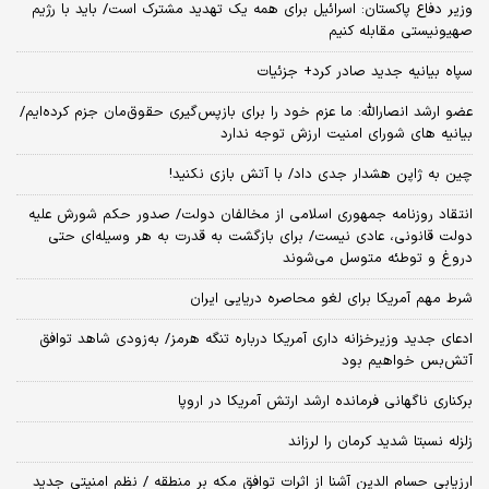
وزیر دفاع پاکستان: اسرائیل برای همه یک تهدید مشترک است/ باید با رژیم
صهیونیستی مقابله کنیم
سپاه بیانیه جدید صادر کرد+ جزئیات
عضو ارشد انصارالله: ما عزم خود را برای بازپس‌گیری حقوق‌مان جزم کرده‌ایم/
بیانیه‌ های شورای امنیت ارزش توجه ندارد
چین به ژاپن هشدار جدی داد/ با آتش بازی نکنید!
انتقاد روزنامه جمهوری اسلامی از مخالفان دولت/ صدور حکم شورش علیه
دولت قانونی، عادی نیست/ برای بازگشت به قدرت به هر وسیله‌ای حتی
دروغ و توطئه متوسل می‌شوند
شرط مهم آمریکا برای لغو محاصره دریایی ایران
ادعای جدید وزیرخزانه داری آمریکا درباره تنگه هرمز/ به‌زودی شاهد توافق
آتش‌بس خواهیم بود
برکناری ناگهانی فرمانده ارشد ارتش آمریکا در اروپا
زلزله نسبتا شدید کرمان را لرزاند
ارزیابی حسام الدین آشنا از اثرات توافق مکه بر منطقه / نظم امنیتی جدید