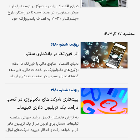
دنیای اقتصاد: ریاض با تمرکز بر توسعه پایدار و
هوش مصنوعی، در صدد است تا در راستای طرح
«چشم‌انداز ۲۰۳۰» به اهداف بلندپروازانه خود
دست یابد.
سه‌شنبه، ۲۷ آذر ۱۴۰۳
روزنامه شماره ۶۱۸۰
اثر فین‌تک بر بانکداری سنتی
دنیای اقتصاد:
فناوری مالی یا فین‌تک با ادغام
نوآوری‌های تکنولوژیک در خدمات مالی، طی دهه
گذشته تحول عمیقی در صنعت بانکداری ایجاد
کرده است. این فناوری جدید که خدماتی همچون
پرداخت‌های آنلاین، وام‌دهی همتا به همتا،
روزنامه شماره ۶۱۸۰
کیف‌پول‌های دیجیتال و مشاوره مالی رباتیک را
پیشتازی شرکت‌های تکنولوژی در کسب
شامل می‌شود، توانسته است مدل‌های سنتی
درآمد یک تریلیون دلاری تبلیغات
بانکداری را به چالش بکشد و روندهای جدیدی را
در ارائه خدمات مالی به مشتریان ایجاد کند. در
به گزارش فایننشال تایمز، درآمد جهانی صنعت
این گزارش، اثرات کلیدی فین‌تک بر بانکداری سنتی
تبلیغات امسال برای اولین بار از یک تریلیون دلار
از ابعاد مختلف مورد بررسی قرار می‌گیرد.
فراتر خواهد رفت و انتظار می‌رود شرکت‌های گوگل،
متا، بایت‌‌‌دنس، آمازون و علی‌‌‌بابا بیش از نیمی از