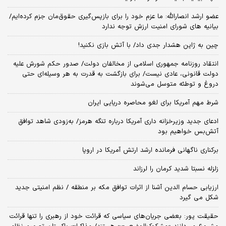
عضو ارشد انصارالله: ما عزم خود را برای بازپس‌گیری حقوق‌مان جزم کرده‌ایم/
بیانیه‌ های شورای امنیت ارزش توجه ندارد
چین به ژاپن هشدار جدی داد/ با آتش بازی نکنید!
انتقاد روزنامه جمهوری اسلامی از مخالفان دولت/ صدور حکم شورش علیه
دولت قانونی، عادی نیست/ برای بازگشت به قدرت به هر وسیله‌ای حتی
دروغ و توطئه متوسل می‌شوند
شرط مهم آمریکا برای لغو محاصره دریایی ایران
ادعای جدید وزیرخزانه داری آمریکا درباره تنگه هرمز/ به‌زودی شاهد توافق
آتش‌بس خواهیم بود
برکناری ناگهانی فرمانده ارشد ارتش آمریکا در اروپا
زلزله نسبتا شدید کرمان را لرزاند
ارزیابی حسام الدین آشنا از اثرات توافق مکه بر منطقه / نظم امنیتی جدید
شکل می گیرد
حقیقت پور: بعضی جریان‌های سیاسی که قرائت خود از رهبری را تنها قرائت