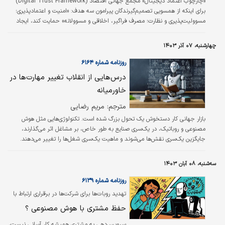
«چارچوب اعتماد دیجیتال» مجمع جهانی اقتصاد (Digital Trust Framework)
برای اینکه از همسویی تصمیم‌گیرندگان پیرامون سه هدف: «امنیت و اعتمادپذیری؛
مسوولیت‌‌‌پذیری و نظارت؛ مصرف فراگیر، اخلاقی و مسوولانه» حمایت کند، ایجاد
شده است. در این مطلب، می‌‌‌خواهیم بر سومین هدف، یعنی مصرف فراگیر، اخلاقی
و مسوولانه تکنولوژی دیجیتال که به طور چشمگیری بر زندگی ما سایه افکنده،
چهارشنبه، ۰۷ آذر ۱۴۰۳
متمرکز شویم. بنابراین بسیار مهم خواهد بود که بتوانیم به توسعه و استقرار
محصولات و خدماتی که با آنها مواجه هستیم اعتماد کنیم. صنعت…
روزنامه شماره ۶۱۶۴
درس‏‏‌هایی از انقلاب تغییر مهارت‏‏‌ها در
خاورمیانه
مترجم: مریم رضایی
بازار جهانی کار دستخوش یک تحول بزرگ شده است. تکنولوژی‌‌‌هایی مثل هوش
مصنوعی و روباتیک، در یک‌سری صنایع به طور خاص، بر مشاغل اثر می‌‌‌گذارند،
جایگزین یک‌سری نقش‌‌‌ها می‌‌‌شوند و ماهیت یک‌سری شغل‌‌‌ها را تغییر می‌دهند.
بیش از ۴۴‌درصد مهارت‌‌‌های کارکنان، تا سال ۲۰۲۸ دستخوش تغییر و اختلال خواهد
شد. بنابراین، تغییر مهارت یک اولویت جهانی است. تجهیز کارکنان با مهارت‌‌‌های
سه‌شنبه، ۰۸ آبان ۱۴۰۳
درست برای آینده کار، یک فرصت فراهم می‌کند: پیشرفت سریع‌‌‌تر در آموزش و ارتقای
مهارت تا سال ۲۰۳۰ حدود ۸.۳ تریلیون دلار به تولید…
روزنامه شماره ۶۱۳۹
تهدید روبات‌ها برای شرکت‌ها در برقراری ارتباط با
مشتریان بررسی شد
حفظ مشتری با هوش مصنوعی ؟
سرویس‌‌دهی به مشتری همیشه کار آسانی نیست،