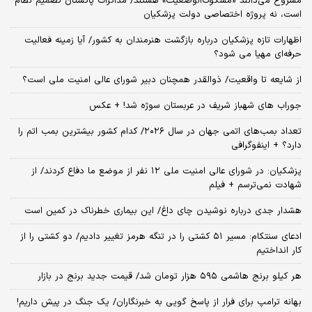
مشروع می‌دانند «مشکوک‌الوضعیت» هستند/ مذاکرات پاکستان تصمیم نظام
است، نه پروژه اختصاصی دولت پزشکیان
اظهارات تازه پزشکیان درباره بازگشت هنرمندان به کشور/ آیا زمینه فعالیت
حرفه‌ای مهیا می شود؟
از شایعه تا واقعیت/ ذوالقدر همچنان دبیر شورای ‌عالی امنیت ملی است؟
جوراب های شهباز شریف در عربستان سوژه شد! + عکس
تعداد بمب‌های اتمی جهان در سال ۲۰۲۶/ کدام کشور بیشترین بمب اتم را
دارد؟ + اینفوگرافی
پزشکیان: در شورای عالی امنیت ملی ۱۲ نفر از موضع ما دفاع کردند/ از
شهادت نمی‌ترسم + فیلم
هشدار جدی درباره نوشیدن چای داغ/ این بیماری خطرناک در کمین است
ادعای سنتکام: مسیر ۵۱ کشتی را در تنگه هرمز تغییر دادیم/ دو کشتی را از
کار انداختیم
هر کیلو برنج هاشمی ۵۹۵ هزار تومان شد/ قیمت جدید برنج در بازار
بهانه ترامپ برای فرار از پاسخ گویی به خبرنگاران/ یک جنگ در پیش داریم!