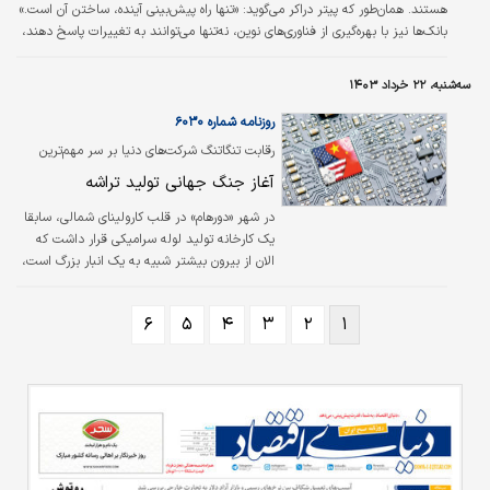
هستند. همان‌طور که پیتر دراکر می‌‌گوید: «تنها راه پیش‌بینی آینده، ساختن آن است.»
بانک‌ها نیز با بهره‌‌گیری از فناوری‌‌های نوین، نه‌‌تنها می‌توانند به تغییرات پاسخ دهند،
بلکه آینده‌ حوزه پولی و مالی را نیز شکل می‌دهند. امروزه، با ظهور تکنولوژی‌‌های
پیشرفته، بانک‌ها باید خدمات خود را بهبود بخشند و به نیازهای جدید مشتریان
سه‌شنبه، ۲۲ خرداد ۱۴۰۳
نیز پاسخ دهند و تجربه‌‌ای بی‌‌نظیر برای آنان فراهم کنند.
روزنامه شماره ۶۰۳۰
رقابت تنگاتنگ شرکت‌های دنیا بر سر مهم‌ترین
تکنولوژی امروز
آغاز جنگ جهانی تولید تراشه
در شهر «دورهام» در قلب کارولینای شمالی، سابقا
یک کارخانه تولید لوله سرامیکی قرار داشت که
الان از بیرون بیشتر شبیه به یک انبار بزرگ است،
اما داخل آن دارد به یک مرکز بزرگ و پیچیده برای
تولید تراشه‌های کامپیوتری تبدیل می‌شود. این
۶
۵
۴
۳
۲
۱
مرکز متعلق به شرکت «پراگماتیک» است که دفتر
مرکزی‌‌اش در کمبریج مستقر است. فضای
تاسیسات به قدری بزرگ است که قرار است در
آینده ۸ خط تولید دیگر نیز به آن اضافه شود. آنها
امیدوارند طی یک دهه آینده، بیش از ۱۰۰ کارخانه
تولید تراشه در سراسر جهان احداث کنند.