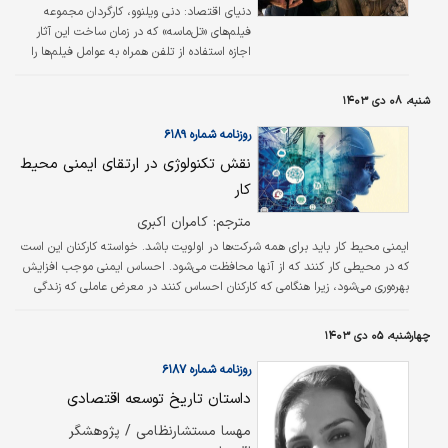
دنیای اقتصاد:
دنی ویلنوو، کارگردان مجموعه
فیلم‌های «تل‌ماسه» که در زمان ساخت این آثار
اجازه استفاده از تلفن همراه به عوامل فیلم‌ها را
نداده است، گفت که به دلیل رشد غیرقابل‌توقف
تکنولوژی، انسان‌ها در حال دورافتادن از یکدیگر
شنبه، ۰۸ دی ۱۴۰۳
هستند. در مصاحبه مفصلی که ویلنوو با
لس‌آنجلس تایمز انجام داده است، این فیلم‌ساز
روزنامه شماره ۶۱۸۹
۵۷ساله توضیح داد که چرا بازیگران و عوامل
نقش تکنولوژی در ارتقای ایمنی محیط
پروژه‌هایش دستگاه‌های تلفن همراه خود را به محل
کار
تصویربرداری نمی‌آورند.
مترجم: کامران اکبری
ایمنی محیط کار باید برای همه شرکت‌‌‌ها در اولویت باشد. خواسته کارکنان این است
که در محیطی کار کنند که از آنها محافظت می‌‌‌شود. احساس ایمنی موجب افزایش
بهره‌‌‌وری می‌‌‌شود، زیرا هنگامی که کارکنان احساس کنند در معرض عاملی که زندگی
آنها را تهدید می‌‌‌کند قرار ندارند، تمرکز بهتری در انجام وظایف خواهند داشت.
چهارشنبه، ۰۵ دی ۱۴۰۳
روزنامه شماره ۶۱۸۷
داستان تاریخ توسعه اقتصادی
مهسا مستشارنظامی / پژوهشگر