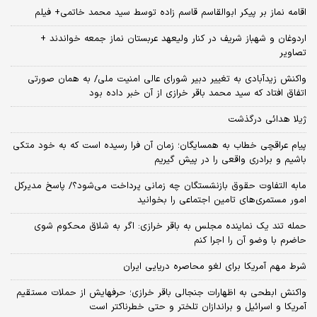
اقامه نماز بر پیکر ابوالقاسم قاسم زاده توسط سید محمد خاتمی+ فیلم
اردوغان و شهباز شریف در کنار ولیعهد عربستان نماز جمعه خواندند +
تصاویر
واکنش زیدآبادی به تغییر دبیر شورای عالی امنیت ملی/ به همان صورتی
اتفاق افتاد که سید محمد باقر خرازی از آن خبر داده بود
ژیلا هدائی درگذشت
پیام عراقچی خطاب به همسایگان؛ زمان آن فرا رسیده است که به خود متکی
باشیم و برادری واقعی را در پیش گیریم
مابه التفاوت حقوق بازنشستگان چه زمانی پرداخت می‌شود؟/ پاسخ مدیرکل
امور مستمری‌های تامین اجتماعی را بخوانید
حمله تند یک نماینده مجلس به باقر خرازی: اگر به شلاق محکوم شوی
حاضرم با وضو آن را اجرا کنم
شرط مهم آمریکا برای لغو محاصره دریایی ایران
واکنش ابطحی به اظهارات جنجالی باقر خرازی؛ حرفهایش از حملات مستقیم
آمریکا و اسرائیل و براندازان تلختر و حتی خطرناکتر است