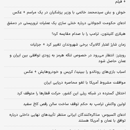
+ فیلم
خوش و بش سیدمحمد خاتمی با وزیر پزشکیان در یک مراسم + عکس
ادعای حکومت الجولانی درباره خنثی سازی یک عملیات تروریستی در دمشق
هیلاری کلینتون، ترامپ را با صدام مقایسه کرد!
زمان شارژ اعتبار کالابرگ برخی شهروندان تغییر کرد + جزئیات
رویترز: انتظار می‌رود در خصوص تنگه هرمز به زودی توافقی بین ایران و
عمان حاصل شود
اسباب‌ بازی‌های رونالدو را ببینید/ کریس و خودروهایش + عکس
موافقت مشروط آمریکا با لغو محاصره دریایی ایران
اختلال گسترده در شبکه ریلی این کشور، حرکت قطارها را متوقف کرد
اولین واکنش ترامپ به حکم توقف ساخت سالن رقص کاخ سفید
ادعای اکسیوس: مذاکره‌کنندگان ایرانی منتظر تأییدهای نهایی داخلی درباره
توافق با عمان و آمریکا هستند