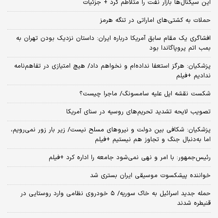
این سیگنال‌ها بازار نفت را متلاطم کرد + جزئیات
حملات به کشتی‌های اماراتی در تنگه هرمز
افشاگری یک مقام سابق آمریکا درباره ایران: داستان نزدیک بودن تهران به
بمب اتم پروپاگاندا بود
پزشکیان: هرگز استعفا نداده‌ام و نخواهم داد/ هیچ امتیازی در تفاهم‌نامه
ندادیم +فیلم
شکست نقشه اپل علیه سامسونگ/ ماجرا چیست؟
تصویب لایحه تشدید تحریم‌های روسیه در سنای آمریکا
پزشکیان: شکافی بین دولت و نیروهای مسلح نیست/ زیر بار زور نمی‌رویم،
اما به‌دنبال جنگ و تجاوز هم نیستیم +فیلم
رئیس‌جمهور: با امر و نهی نمی‌شود جامعه را اداره کرد +فیلم
خواننده پیشکسوت موسیقی ایران بستری شد
حمله جدید اسرائیل به خاک سوریه/ ۵ خودروی نظامی وارد روستایی در
قنیطره شدند