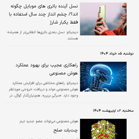
نسل آینده باتری های موبایل چگونه
اند؟/ چشم انداز چند سال استفاده با
فقط یکبار شارژ
دیجیاتو:
نسل بعدی باتری‌ها انقلابی‌تر از همیشه
هستند.
دوشنبه، ۰۵ خرداد ۱۴۰۴
راهکاری عجیب برای بهبود عملکرد
هوش مصنوعی
دیجیاتو:
راه‌های مختلفی برای افزایش عملکرد
هوش مصنوعی مولد و دریافت خروجی موردنظر
وجود دارد. «سرگی برین»، هم‌بنیان‌گذار گوگل، در
مصاحبه جدیدی راهکار عجیبی برای این مسئله
مطرح کرد. او می‌گوید کاربران می‌توانند با تهدید
سه‌شنبه، ۰۲ اردیبهشت ۱۴۰۴
هوش مصنوعی عملکرد آن را بهبود بدهند.
هوش مصنوعی می‌تواند عضو جدید تیم
دیپلمات‌ها باشد
چت‌بات صلح