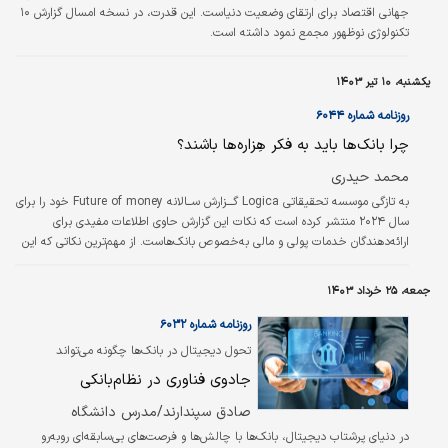
خطا در قضاوت و بیشترین…
جهانی اقتصاد برای ارتقای وضعیت دنیاست. این قدرت، در نسخه امسال گزارش ۱۰
تکنولوژی نوظهور مجمع نمود داشته است.
یکشنبه، ۱۰ تیر ۱۴۰۳
روزنامه شماره ۶۰۴۴
چرا بانک‌ها باید به فکر هِزاره‌‌‌ها باشند؟
محمد حیدری
به تازگی موسسه تحقیقاتی Logica گـــزارش ســالانه Future of money خود را برای
سال ۲۰۲۴ منتشر کرده است که نکات این گزارش حاوی اطلاعات مفیدی برای
ارائه‌دهندگان خدمات پولی و مالی به‌خصوص بانک‌هاست. از مهم‌ترین نکاتی که این
گزارش بر آن متمرکز است، افزایش استفاده از تکنولوژی در خدمات مالی است.
اینترنت، لپ‌تاپ، تلفن‌‌‌های همراه و دیگر دستگاه‌‌‌های دیجیتال از مظاهر استفاده از
جمعه، ۲۵ خرداد ۱۴۰۳
تکنولوژی در زندگی روزمره انسان‌‌‌ها به شمار می‌‌‌روند؛ به‌طوری که در دسترس نبودن
چند‌ساعته هر یک از این موارد ممکن است برای…
روزنامه شماره ۶۰۳۲
تحول دیجیتال در بانک‌ها چگونه می‌تواند
بانکداری را تغییر دهد؟
جادوی فناوری در نظام‌بانکی
صادق سپندارند/مدرس دانشگاه
در دنیای پرشتاب دیجیتال، بانک‌ها با چالش‌‌ها و فرصت‌‌های بی‌‌سابقه‌‌ای روبه‌رو