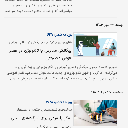
به‌‌خصوص وقتی مشتریان آنقدر از محصول
ناراضی‌‌اند که از شدت خشم دوست دارند سر شما
فریاد بزنند. این اتفاقی است که در ماه مه برای
شرکت «سونوس» (Sonos)، تولیدکننده
جمعه، ۱۳ مهر ۱۴۰۳
سیستم‌های صوتی خانگی، افتاد. جدیدترین
به‌‌روزرسانی اپلیکیشن شرکت ایرادات فنی بسیاری
روزنامه شماره ۶۱۱۷
داشت که به افت سهام شرکت منجر شد و طبیعتا
فناوری‏‏‌های جدید چه جایگاهی در نظام آموزشی
مشتریان ناراضی بودند.
کشور دارند؟
بیگانگی مدارس با تکنولوژی در عصر
هوش مصنوعی
دنیای اقتصاد:
بحران بیگانگی فضای آموزشی با تکنولوژی دیر یا زود گریبان ما را
می‌‌‌گرفت، اما کرونا و ظهور تکنولوژی‌‌‌های جدید مانند هوش مصنوعی، نظام آموزشی
سنتی ایران را با چالش‌هایی مواجه کرده است. تا دلتان بخواهد در برخی مدارس
دوربین برای کنترل دانش‌‌‌آموزان وجود دارد، اما در همین مدارس تکنولوژی به
پروژکتور و کامپیوترهایی محدود می‌شود که حتی از ویندوز۷ به بعد آپدیت نشده‌‌‌اند.
سه‌شنبه، ۳۰ مرداد ۱۴۰۳
با این اوصاف، نسل زد که مشخصه اصلی آن پیوند عمیق با تکنولوژی روز است،
دلبستگی چندانی به مدرسه و نظام آموزشی ندارد.
روزنامه شماره ۶۰۸۵
شرکت‌های غیردیجیتال چگونه از بسترهای
دیجیتال بهره می‏‌برند؟
تفکر پلتفرمی برای شرکت‌های سنتی
مترجم: مهدی نیکوئی