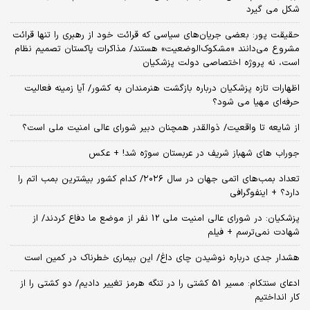
شکل می گیرد
حقیقت پور: بعضی جریان‌های سیاسی که قرائت خود از رهبری را تنها قرائت
مشروع می‌دانند «مشکوک‌الوضعیت» هستند/ مذاکرات پاکستان تصمیم نظام
است، نه پروژه اختصاصی دولت پزشکیان
اظهارات تازه پزشکیان درباره بازگشت هنرمندان به کشور/ آیا زمینه فعالیت
حرفه‌ای مهیا می شود؟
از شایعه تا واقعیت/ ذوالقدر همچنان دبیر شورای ‌عالی امنیت ملی است؟
جوراب های شهباز شریف در عربستان سوژه شد! + عکس
تعداد بمب‌های اتمی جهان در سال ۲۰۲۶/ کدام کشور بیشترین بمب اتم را
دارد؟ + اینفوگرافی
پزشکیان: در شورای عالی امنیت ملی 12 نفر از موضع ما دفاع کردند/ از
شهادت نمی‌ترسم + فیلم
هشدار جدی درباره نوشیدن چای داغ/ این بیماری خطرناک در کمین است
ادعای سنتکام: مسیر 51 کشتی را در تنگه هرمز تغییر دادیم/ دو کشتی را از
کار انداختیم