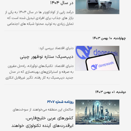
در سال ۱۴۰۴
درآمد زایی از کوادکوپتر ها در سال ۱۴۰۴ به یکی از
بازار های جذاب برای افرادی تبدیل شده است که
تمایل زیادی به تولید محتوا شبکه های اجتماعی
مانند اینستاگرام، یوتوب و تیک تاک دارند. این
مقاله به روش‌های مختلف درآمدزایی از کوادکوپتر
چهارشنبه، ۱۰ بهمن ۱۴۰۳
در سال جاری می‌پردازد و فرصت‌های موجود در این
حوزه را بررسی می‌کند.
دنیای اقتصاد بررسی کرد؛
دیپ‌سیک؛ ستاره نوظهور چینی
دنیای اقتصاد: تکنیک‌های نوآورانه، راه‌حل مقرون
به صرفه و استراتژی‌های بهینه‌سازی که در مدل
جدید دیپ‌سیک به کار رفته، تأثیر غیرقابل انکاری
بر چشم‌انداز هوش مصنوعی دارد. اما منظور از راه‌
جدیدی که استارت‌آپ چینی ابداع کرده چیست و
دوشنبه، ۰۱ بهمن ۱۴۰۳
چگونه این چنین صنعت هوش مصنوعی آمریکا را
تحت تاثیر قرار داده است؟
روزنامه شماره ۶۲۰۷
حاکمان این منطقه می‌خواهند از سوخت‌های
فسیلی فاصله بگیرند
کشورهای عربی خلیج‌فارس،
ابرقدرت‌های آینده تکنولوژی خواهند