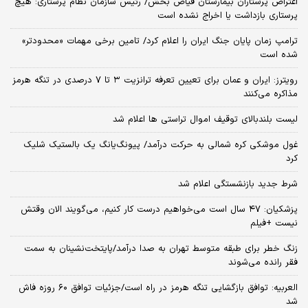
اعتراض پرستاران بیمارستان فیاض بخش/ رئیس سازمان نظام پرستاری: هیچ
پرستاری بازداشت یا اخراج نشده است
ترامپ زمان پایان جنگ ایران را اعلام کرد/ تامین برخی مهمات «محدودتر»
شده است
رویترز: ایران و عمان برای تعیین تعرفه ترانزیت ۳ تا ۷ درصدی در تنگه هرمز
مذاکره می‌کنند
لیست بلندبالای توقیف اموال تراستی ها اعلام شد
غول موشکی کره شمالی به حرکت درآمد/ پیونگ‌یانگ یک بالستیک شلیک
کرد
شرط جدید بازنشستگی اعلام شد
پزشکیان: ۴۷ سال است می‌خواهیم درست کار کنیم، می‌گویند الان وقتش
نیست +فیلم
زنگ خطر برای طبقه متوسط تهران به صدا درآمد/پایتخت‌نشینان به سمت
فقر رانده می‌شوند
العربیه: توافق بازگشایی تنگه هرمز در راه است/جزئیات توافق ۶۰ روزه فاش
شد