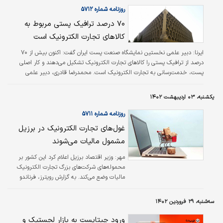
شاپرک را مسدود کرد. به دنبال این اتفاق، فعالیت‌های دو شرکت مذکور مختل شد و
روزنامه شماره ۵۷۱۲
امکان تعریف مشتری جدید و ارائه سرویس درگاه پرداخت به مشتریان جدید را
۷۰ درصد ترافیک پستی مربوط به
نداشتند. مسدود شدن درگاه‌های این دو پرداخت‌یار باعث شد کسب‌وکارهای…
کالاهای تجارت الکترونیک است
ایرنا: دبیر علمی نخستین نمایشگاه صنعت پست ایران گفت: اکنون بیش از ۷۰
درصد از ترافیک پستی را کالاهای تجارت الکترونیک تشکیل می‌دهند و کار اصلی
پست، خدمت‌رسانی به تجارت الکترونیک است. محمدرضا قادری، دبیر علمی
نخستین نمایشگاه صنعت پست ایران درباره برگزاری این رویداد در خرداد ۱۴۰۲ گفت:
شرکت ملی پست ایران به عنوان اصلی‌ترین بازیگر حوزه پستی تصمیم دارد که برای
یکشنبه، ۰۳ اردیبهشت ۱۴۰۲
نخستین‌بار کل زنجیره خدمات پستی کشور را در قالب یک نمایشگاه در کنار یکدیگر
جمع کند. این زنجیره از تامین‌کنندگان لوازم و مواد مصرفی خدمات پستی،…
روزنامه شماره ۵۷۱۱
غول‌های تجارت الکترونیک در برزیل
مشمول مالیات می‌شوند
مهر: وزیر اقتصاد برزیل اعلام کرد این کشور بر
محموله‌های شرکت‌های بزرگ تجارت الکترونیک
مالیات وضع می‌کند. به گزارش رویترز، فرناندو
هداد، وزیر اقتصاد برزیل به خبرنگاران گفت: ما در
خصوص مالیات دیجیتال از کشورهای توسعه
سه‌شنبه، ۲۹ فروردین ۱۴۰۲
یافته پیروی می‌کنیم. مصرف‌کنندگان از پرداخت
هرگونه مالیات هنگام خرید کالا معاف هستند. اما
ورود چیتاپست به بازار لجستیک و