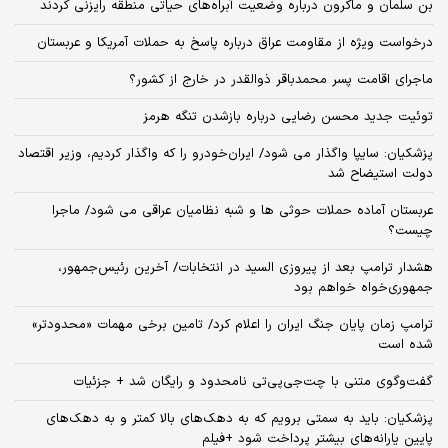
بن سلمان و ماکرون درباره وضعیت آبراه‌های حیاتی منطقه رایزنی کردند
درخواست ویژه از مقاومت عراق درباره پاسخ به حملات آمریکا و عربستان
ماجرای اقامت پسر محمدباقر ذوالقدر در خارج از کشور؟
توئیت جدید محسن رضایی درباره بازشدن تنگه هرمز
پزشکیان: سایپا واگذار می شود/ ایران‌خودرو را که واگذار کردیم، وزیر اقتصاد
دولت استیضاح شد
عربستان آماده حملات حوثی ها و شبه نظامیان عراقی می شود/ ماجرا
چیست؟
هشدار ترامپ بعد از پیروزی السید در انتخابات/ آخرین رئیس‌جمهور،
جمهوری‌خواه خواهم بود
ترامپ زمان پایان جنگ ایران را اعلام کرد/ تامین برخی مهمات «محدودتر»
شده است
گفت‌وگوی متنی با چت‌جی‌پی‌تی نامحدود و رایگان شد + جزئیات
پزشکیان: باید به سمتی برویم که به دهک‌های بالا کمتر و به دهک‌های
پایین یارانه‌های بیشتر پرداخت شود +فیلم