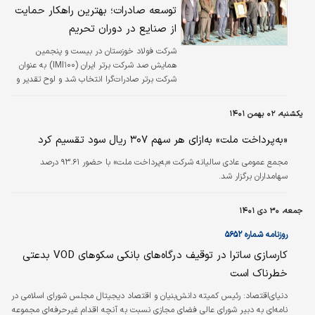
شرکت برتر ایران عنوان کرد
توسعه صادرات؛ بهترین راهکار حمایت
از صنایع در دوران تحریم
شرکت فولاد خوزستان در بیست و پنجمین
همایش صد شرکت برتر ایران (IMI۱۰۰) به عنوان
شرکت برتر صادرات‌گرا انتخاب شد و لوح تقدیر و
تندیس این همایش به امین ابراهیمی مدیرعامل
شرکت فولاد خوزستان اهدا شد. به گزارش خبرنگار
یکشنبه، ۰۲ بهمن ۱۴۰۱
روابط عمومی فولاد خوزستان، امین ابراهیمی
مدیرعامل شرکت فولاد خوزستان پس از دریافت
«به‌پرداخت ملت» به‌ازای هر سهم ۳۰۷ ریال سود تقسیم کرد
تندیس شرکت برتر صادرات‌‌گرا در همایش صد
مجمع عمومی عادی سالیانه شرکت «به‌پرداخت ملت» با حضور ۹۳.۶۱ درصد
شرکت برتر ایران با بیان اینکه صادرات یکی از
سهامداران برگزار شد.
جنبه‌‌های مهم کشور است نسبت به راه‌‌های
دستیابی به توسعه صادرات، تصریح کرد: تنوع
محصولات صادراتی، ارتقای شرکت‌های کوچک و…
جمعه، ۳۰ دی ۱۴۰۱
روزنامه شماره ۵۶۵۲
کارسازی ساترا در توقیف درگاه‌‌‌های بانکی سکوهای VOD بدعتی
خطرناک است
دنیای‌اقتصاد: رئیس کمیته دانش‌‌‌بنیان و اقتصاد دیجیتال مجلس شورای اسلامی در
نامه‌ای به دبیر شورای عالی فضای مجازی نسبت به آنچه اقدام غیرحرفه‌ای مجموعه