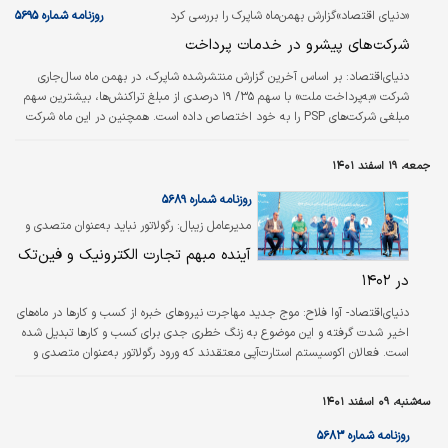
غول‌های بزرگ فناوری عرصه رقابتی جدیدی را
«دنیای اقتصاد»گزارش بهمن‌ماه شاپرک را بررسی کرد
روزنامه شماره ۵۶۹۵
پیش‌روی خودشان می‌بینند. در حالی که
شرکت‌های پیشرو در خدمات پرداخت
استارلینک در ماه‌های اخیر - و به خصوص در
بحبوحه جنگ اوکراین- به محبوبیت زیادی در میان
دنیای‌اقتصاد:
بر اساس آخرین گزارش منتشر‌شده شاپرک‌، در بهمن ماه سال‌جاری
مردم جهان رسیده است، شرکت آمازون هم تصمیم
شرکت «به‌پرداخت ملت» با سهم ۳۵/ ۱۹ درصدی از مبلغ تراکنش‌‌‌ها، بیشترین سهم
گرفته تا پایان سال جاری میلادی اینترنت…
مبلغی شرکت‌های PSP را به خود اختصاص داده است. همچنین در این ماه شرکت
«پرداخت الکترونیک پاسارگاد» با سهم ۶۱/ ۱۹ درصدی در بازار دارنده بالاترین‌ تعداد
کارت‌خوان فروشگاهی فعال سیستمی بوده است. علاوه بر این شرکت «‌تجارت
جمعه، ۱۹ اسفند ۱۴۰۱
الکترونیک پارسیان» با سهم ۲۲/ ۵۷ درصدی در بازار بیشترین سهم از تعداد ابزار
پذیرش اینترنتی را داشته است. اما در زمینه ابزار پذیرش موبایل اوضاع متفاوت…
روزنامه شماره ۵۶۸۹
مدیرعامل زیبال: رگولاتور نباید به‏‏‌عنوان متصدی و
مجری وارد زمین کسب و کارها شود
آینده مبهم تجارت الکترونیک و فین‏‏‌تک
در ۱۴۰۲
دنیای‌اقتصاد- آوا فلاح:
موج جدید مهاجرت نیروهای خبره از کسب و کارها در ماه‌‌‌های
اخیر شدت گرفته و این موضوع به زنگ خطری جدی برای کسب و کارها تبدیل شده
است. فعالان اکوسیستم استارت‌آپی معتقدند که ورود رگولاتور به‌‌‌عنوان متصدی و
مجری به زمین کسب و کارها این روند را تسریع کرده و البته آینده تجارت الکترونیک
و فناوری‌‌‌های مالی را هم در هاله‌‌‌ای از ابهام فرو برده است. رویداد «مسیر» که روز
سه‌شنبه، ۰۹ اسفند ۱۴۰۱
دوشنبه هفته گذشته به میزبانی «ازکی‌‌‌وام» برگزار شد، در کنار معرفی محصول جدید
این شرکت، با حضور فعالان و مدیران صنعت فین‌‌‌تک به بررسی…
روزنامه شماره ۵۶۸۳