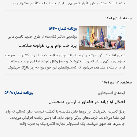
کرده. اما یک هفته پیش ناگهان تصویری از او در حساب اینستاگرام رستورانی در
بانکوک منتشر شد که نشان می‌داد او همراه با خانواده‌اش به این رستوران رفته بود.
تنها چند ساعت بعد از انتشار این عکس بود که شرکت آنت (Ant Group) - یک
جمعه، ۱۶ دی ۱۴۰۱
شرکت فعال در حوزه فین‌تک و زیرمجموعه غول تجارت الکترونیک علی‌‌بابا- اعلام کرد
جک ما کنترل این شرکت را واگذار خواهد کرد.
روزنامه شماره ۵۶۴۰
رونمایی «دکتر نکست» از طرح جدید تامین مالی
خدماتی که تحت پوشش بیمه قرار نمی‌گیرند
پرداخت وام برای طراوت سلامت
دنیای اقتصاد:
اگرچه رشد و توسعه پلتفرم‌های سلامت دیجیتال در کشور، به‌‌ سرعت
حوزه‌های دیگری مانند تجارت الکترونیک و حمل‌ونقل نبوده، اما این روند پیوسته
ادامه یافته و مشاهده می‌شود که کسب‌وکارهای این حوزه روز به روز بالغ‌تر می‌شوند.
در تمام این سال‌ها هر استارت‌آپ، بخشی از بار تکامل حوزه سلامت دیجیتال را به
دوش کشیده و تلاش کرده است با خلاقیت، امکان جدیدی را در اختیار کاربران قرار
سه‌شنبه، ۱۳ دی ۱۴۰۱
دهد. برخی استارت‌آپ‌ها تمرکز خود را بر تسهیل نسخه‌نویسی آنلاین قرار دادند و
برخی دیگر بر بخش نوبت‌دهی آنلاین تمرکز کردند.
ایده‌های استارت‌آپی
روزنامه شماره ۵۶۳۸
اخلال نوآورانه در فضای بازاریابی دیجیتال
رونق تجارت الکترونیک این روزها قابل مقایسه با گذشته نیست. برای کسانی که وارد
این فضا می‌‌‌شوند، فرصت‌‌‌های بزرگی وجود دارد. اما وقتی رقابت افزایش می‌‌‌یابد،
چالش‌‌‌ها هم ظهور می‌کنند. یک کسب‌و‌کار تجارت الکترونیک به صرف وقت،
سختکوشی، دیدگاه واقع‌‌‌بینانه، استراتژی کارآمد و مهارت‌‌‌های موردنیاز برای انجام
طرح اجرایی نیاز دارد. افراد ممکن است برای شروع یک کسب و کار جدید شور و