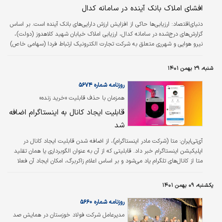
افشای املاک بانک آینده در سامانه کدال
دنیای‌اقتصاد:
ارزیابی‌ها حاکی از افزایش ارزش دارایی‌ها‌ی بانک آینده است. بر اساس
گزارش‌های درج‌شده در سامانه کدال، ارزیابی املاک خیابان شهید کلاهدوز (دولت)،
نیرو هوایی و شهرری متعلق به شرکت تجارت الکترونیک ارتباط فردا (سهامی خاص)
از شرکت‌های زیرمجموعه بانک آینده، توسط هیات کارشناسان رسمی دادگستری مرکز
وکلا، کارشناسان رسمی و مشاوران خانواده قوه قضائیه انجام شده است که بیانگر
شنبه، ۲۹ بهمن ۱۴۰۱
افزایش ارزش دارایی‌های مزبور، نسبت به گذشته است. با توجه به ارزیابی دارایی‌های
فوق پیش‌بینی می‌شود سایر دارایی‌های بانک نیز از افزایش…
روزنامه شماره ۵۶۷۴
همزمان با حذف قابلیت «خرید زنده»
قابلیت ایجاد کانال به اینستاگرام اضافه
شد
آی‌تی‌ایران: متا (شرکت مادر اینستاگرام)، از اضافه شدن قابلیت ایجاد کانال در
اپلیکیشن اینستاگرام خبر داد. قابلیتی که از آن به عنوان الگوبرداری یا همان تقلید
متا از کانال‌های تلگرام یاد می‌شود و بر اساس اعلام زاکربرگ، امکان ایجاد آن فعلا
برای تعداد کمی‌ از تولیدکنندگان محتوا فراهم شده تا بتوانند آن را تست کنند. گفته
می‌شود که این قابلیت یعنی ایجاد کانال، تنها محدود به اینستاگرام نخواهد بود و
یکشنبه، ۰۹ بهمن ۱۴۰۱
پس از آن، به اپلیکیشن‌های فیس‌بوک و مسنجر نیز اضافه خواهد شد. زاکربرگ از
این کانال به عنوان Broadcast…
روزنامه شماره ۵۶۶۰
مدیرعامل شرکت فولاد خوزستان در همایش صد