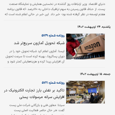
دنياي اقتصاد:
وزیر ارتباطات روز گذشته در نخستین همایش و نمایشگاه صنعت
پست، از حذف قانون رسیدن به سهم ترافیک داخلی به ۷۰درصد -که قانون برنامه
هفتم توسعه در نظر گرفته شده بود- خبر داد. این خبر در حالی اعلام شده است که
برنامه هفتم توسعه، وزارت ارتباطات را مکلف کرده بود که برای دستیابی به سهم ۷۰
درصدی ترافیک داخلی از محتوای مصرفی کاربران اینترنت، نظام جدید تعرفه‌گذاری
یکشنبه، ۲۴ اردیبهشت ۱۴۰۲
را با همکاری مرکز ملی فضای مجازی تدوین کند. با این همه وزیر اعلام کرد که این
بند باید از برنامه هفتم حذف شود؛ چرا که نباید در برنامه توسعه ارقام…
روزنامه شماره ۵۷۲۹
شبکه تحویل آمازون سریع‌تر شد
ایسنا: آمازون اعلام کرد شبکه تحویل خود را در
دوران پساکرونا، بهینه کرده است تا سرعت تحویل
آن افزایش پیدا کرده و هزینه‌هایش کمتر شود و
همزمان، انتشار کربن این غول تجارت الکترونیک را
هم کاهش دهد. این فروشگاه اینترنتی اعلام کرد
جمعه، ۱۵ اردیبهشت ۱۴۰۲
که با تغییر سیستم مدیریت موجودی و همچنین
قابلیت‌های جست‌وجو برای نشان دادن اقلامی که
روزنامه شماره ۵۷۲۱
به مشتریان نزدیک‌تر هستند، زمان تحویل را
تاکید بر نقش بارز تجارت الکترونیک در
کاهش داده و در نتیجه، تماس مشتری پیش از
افزایش سرانه مرسولات پستی
دریافت محصول، ۱۲ درصد کمتر شده است. در
شرایطی که تقاضای مصرف‌کننده ضعیف شده،
سیتنا: معاون فنی و بازرگانی شرکت ملی پست
آمازون و خرده‌فروشان آنلاین…
گفت: «در حال حاضر فعالیت اصلی پست