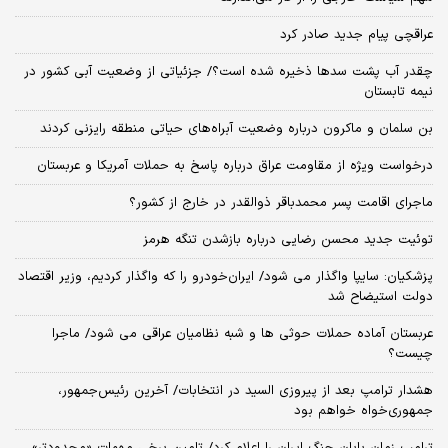
عراقچی پیام جدید صادر کرد
چقدر آب پشت سدها ذخیره شده است؟/ جزئیاتی از وضعیت آبی کشور در
نیمه تابستان
بن سلمان و ماکرون درباره وضعیت آبراه‌های حیاتی منطقه رایزنی کردند
درخواست ویژه از مقاومت عراق درباره پاسخ به حملات آمریکا و عربستان
ماجرای اقامت پسر محمدباقر ذوالقدر در خارج از کشور؟
توئیت جدید محسن رضایی درباره بازشدن تنگه هرمز
پزشکیان: سایپا واگذار می شود/ ایران‌خودرو را که واگذار کردیم، وزیر اقتصاد
دولت استیضاح شد
عربستان آماده حملات حوثی ها و شبه نظامیان عراقی می شود/ ماجرا
چیست؟
هشدار ترامپ بعد از پیروزی السید در انتخابات/ آخرین رئیس‌جمهور،
جمهوری‌خواه خواهم بود
ترامپ زمان پایان جنگ ایران را اعلام کرد/ تامین برخی مهمات «محدودتر»