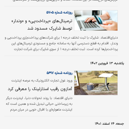
زیرمجموعه بانک آینده که توسط هیات کارشناسان رسمی دادگستری مرکز وکلا و
کارشناسان رسمی قوه قضائیه انجام شده است، بیانگر افزایش ارزش چشمگیر
روزنامه شماره ۵۷۰۵
دارایی‌‌‌های مزبور نسبت به گذشته است که جدیدترین موارد افشاشده به این شرح
ترمینال‏‏‌های «پرداخت‏‏‌پی» و «وندار»
است:
توسط شاپرک مسدود شد
دنیای‌اقتصاد:
شاپرک با ثبت تخلف درجه ۱ برای شرکت‌های پرداخت‌‌‌یاری پرداخت‌‌‌پی و
وندار، اقدام به قطع دسترسی آنها به سامانه جامع و مسدودی ترمینال‌‌‌های این
پرداخت‌‌‌یارها کرده است. ثبت تخلف درجه ۱ از سوی شاپرک برای شرکت تجارت
الکترونیک وب پویای البرز موجب قطع دسترسی این شرکت به سامانه جامع شاپرک
شد و مسدودی ترمینال‌‌‌های شبکه پرداخت‌‌‌پی را در پی داشته است. البته شاپرک از
یکشنبه، ۱۳ فروردین ۱۴۰۲
سال ۹۹ با تمدید موافقت‌‌‌نامه این شرکت مخالفت کرده و حکم به توقف فعالیت آن
داده است. همچنین شاپرک همزمان با ثبت تخلف درجه ۱ برای شرکت…
روزنامه شماره ۵۶۹۷
ورود غول تجارت الکترونیک به عرصه اینترنت
ماهواره‌ای
آمازون رقیب استارلینک را معرفی کرد
دنياي اقتصاد:
با روند تحولات دنیا، اینترنت دیگر
به زیرساختی حیاتی تبدیل شده و همین است که
اینترنت ماهواره‌ای با اقبال خوبی در میان مردم
جهان مواجه شده است؛ چرا که امکان دسترسی به
اینترنت پرسرعت را از نقاط مختلف و حتی
جمعه، ۲۶ اسفند ۱۴۰۱
دورافتاده، فراهم می‌کند. با این اوصاف است که