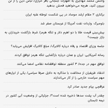
واکنش محمد مهاجری به اظهارات جنجالی باقر خرازی/ لباس دین را از تن
بیرون کنید، هرچه می‌خواهید فحش بدهید
برکناری ۲ مقام‌ ارشد موساد در پی شکست توطئه علیه ایران
بلومبرگ: واردات نفت آمریکا از عربستان صفر شد
پیش‌بینی قیمت طلا با دو اهرم دلار و تنگه هرمز/ شرط بازگشت خریداران به
بازار چیست؟
جلسه وزرای اقتصاد و رفاه درباره کالابرگ/ مبلغ کالابرگ افزایش می‌یابد؟
رسانه آمریکایی: ایران و عمان درباره بازگشایی تنگه هرمز توافق کردند
توافق مهم در جده/ 3 کشور منطقه توافقنامه نظامی امضا می‌کنند
انتقاد ظریفیان از مخالفت با مذاکره به دلایل صرفا سیاسی/ یکی از ابزارهای
مهم سیاست خارجی را از کار می‌اندازند
عراقچی پیام جدید صادر کرد
چقدر آب پشت سدها ذخیره شده است؟/ جزئیاتی از وضعیت آبی کشور در
نیمه تابستان