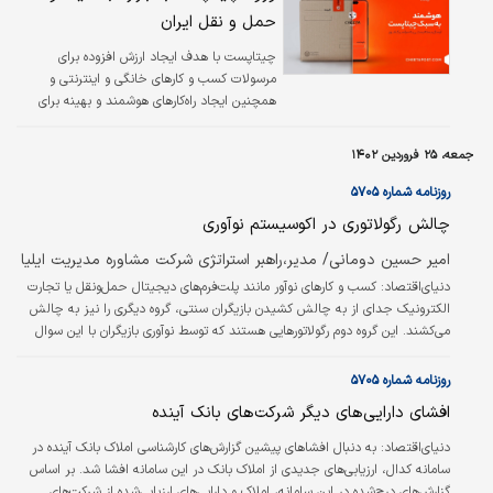
شرکت‌ها باید بدون دریافت هیچ هزینه اضافی،
حمل و نقل ایران
مالیات را پرداخت کنند. هداد جزئیات بیشتری از
قانون پیشنهادی جدید ارائه نکرد. به گفته یک
چیتاپست با هدف ایجاد ارزش افزوده برای
منبع آگاه در وزارت اقتصاد برزیل، مالیات مورد نظر
مرسولات کسب و کارهای خانگی و اینترنتی و
در حال حاضر…
همچنین ایجاد راه‌کارهای هوشمند و بهینه برای
کسب و کارهای بزرگ پا به عرصه لجستیک در ایران
گذاشته است.
جمعه، ۲۵ فروردین ۱۴۰۲
روزنامه شماره ۵۷۰۵
چالش رگولاتوری در اکوسیستم نوآوری
امیر حسین دومانی/ مدیر،راهبر استراتژی شرکت مشاوره مدیریت ایلیا
دنیای‌اقتصاد:
کسب و کارهای نوآور مانند پلت‌فرم‌‌‌های دیجیتال حمل‌‌‌ونقل یا تجارت
الکترونیک جدای از به چالش کشیدن بازیگران سنتی، گروه دیگری را نیز به چالش
می‌‌‌کشند. این گروه دوم رگولاتورهایی هستند که توسط نوآوری بازیگران با این سوال
روبه‌رو می‌‌‌شوند که آیا با وجود عدم‌مشابهت بازیگر جدید با بازیگران قدیمی، باید با
همان قوانین با آنها برخورد کرد؟
روزنامه شماره ۵۷۰۵
افشای دارایی‌‌‌های دیگر شرکت‌های بانک آینده
دنیای‌اقتصاد:
به‌‌‌ دنبال افشاهای پیشین گزارش‌‌‌های کارشناسی املاک بانک آینده در
سامانه کدال، ارزیابی‌‌‌های جدیدی از املاک بانک در این سامانه افشا شد. بر اساس
گزارش‌‌‌های درج‌شده در این سامانه، املاک و دارایی‌‌‌های ارزیابی‌شده از شرکت‌های