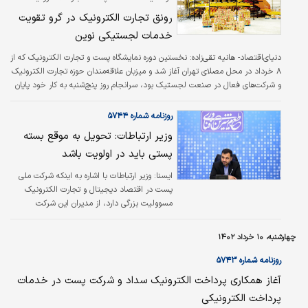
لجستیک هوشمند و صنایع وابسته مطرح شد
رونق تجارت الکترونیک در گرو تقویت
خدمات لجستیکی نوین
دنیای‌اقتصاد- هانیه تقی‌‌‌زاده:
نخستین دوره نمایشگاه پست و تجارت الکترونیک که از
۸ خرداد در محل مصلای تهران آغاز شد و میزبان علاقه‌مندان حوزه تجارت الکترونیک
و شرکت‌های فعال در صنعت لجستیک بود، سرانجام روز پنج‌شنبه به کار خود پایان
داد. در این نمایشگاه که به میزبانی شرکت ملی پست برگزار شده بود، تلاش شد
فضایی برای همگرایی بیشتر اعضای حوزه‌‌‌های لجستیکی و فعالان حوزه تجارت
روزنامه شماره ۵۷۴۴
الکترونیک ایجاد شود و همزمان شرکت‌ها از جدیدترین سرویس‌‌‌ها و دستاوردهای
وزیر ارتباطات: تحویل به موقع بسته
خود رونمایی کنند.
پستی باید در اولویت باشد
ایسنا: وزیر ارتباطات با اشاره به اینکه شرکت ملی
پست در اقتصاد دیجیتال و تجارت الکترونیک
مسوولیت بزرگی دارد، از مدیران این شرکت
خواست تا برای افزایش کیفیت ارائه خدمات به
مردم تلاش کنند. عیسی زارع‌پور در دیدار با اعضای
چهارشنبه، ۱۰ خرداد ۱۴۰۲
هیات‌مدیره، مدیران ستادی و مدیران کل استان‌های
شرکت ملی پست تاکید کرد: «شرکت پست نقش
روزنامه شماره ۵۷۴۳
کلیدی و مسوولیت بزرگی در اقتصاد دیجیتال و
آغاز همکاری پرداخت الکترونیک سداد و شرکت پست در خدمات
تجارت الکترونیک بر عهده دارد.» وی با اشاره به
پرداخت الکترونیکی
سخنانش در افتتاحیه نمایشگاه پست درباره نقش