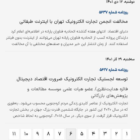
دوشنبه، ۱۲ دی ۱۴۰۱
اشتیاق کافی داشته باشند، اما نداشتن تجربه قبلی یا دانش محدود در مورد علم
روز، می‌تواند شرایط را سخت‌‌‌تر کند.
روزنامه شماره ۵۶۳۷
مخالفت انجمن تجارت الکترونیک تهران با اینترنت طبقاتی
دنياي اقتصاد:
انتهای هفته گذشته اتحادیه فناوران یارانه‌ در اطلاعیه‌ای اعلام کرد
دارندگان پروانه کسب از اتحادیه فناوران رایانه تهران می‌توانند از اینترنت بدون فیلتر
استفاده کنند. از زمان انتشار این خبر مدیران و صنف‌های مختلفی با آن مخالفت
کرده‌اند. در تازه‌ترین اتفاق انجمن تجارت الکترونیک نیز به صف مخالفان این طرح
پیوسته است.
سه‌شنبه، ۲۹ آذر ۱۴۰۱
روزنامه شماره ۵۶۲۷
توسعه لجستیک تجارت الکترونیک ضرورت اقتصاد دیجیتال
فائزه هدایت‌نظری/ عضو هیات علمی موسسه مطالعات و
پژوهش‌های بازرگانی
تجارت الکترونیک از عناصر کلیدی زندگی مردم کره‌جنوبی محسوب می‌شود، به‌طوری
که در سال ۲۰۲۰ این کشور در جایگاه ششمین قدرت بزرگ جهان در بخش تجارت
الکترونیک قرار گرفت. از سوی دیگر، در سال ۲۰۱۸، کره‌جنوبی به لحاظ شاخص
عملکرد لجستیک در رتبه ۲۵ جهان قرار گرفت که موید عملکرد موفق این کشور در
توسعه اقدامات لجستیکی در این کشور است. مهم‌ترین تحولات صورت‌گرفته در
۱۱
۱۰
۹
۸
۷
۶
۵
۴
۳
۲
۱
مدرن‌سازی و توسعه لجستیک بخش تجارت الکترونیک کره‌جنوبی در دو سطح خرد