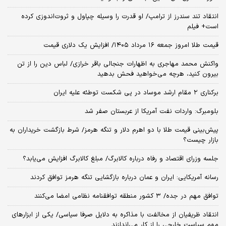
انتقاد تند سندرز از ترامپ/ او قدرت را وسیله چپاول و ثروت‌اندوزی کرده
است+ فیلم
قیمت طلا امروز جمعه ۱۶ مرداد ۱۴۰۵/ افزایش یک دلاری قیمت
واکنش محمد مهاجری به اظهارات جنجالی باقر خرازی/ لباس دین را از تن
بیرون کنید، هرچه می‌خواهید فحش بدهید
برکناری ۲ مقام‌ ارشد موساد در پی شکست توطئه علیه ایران
بلومبرگ: واردات نفت آمریکا از عربستان صفر شد
پیش‌بینی قیمت طلا با دو اهرم دلار و تنگه هرمز/ شرط بازگشت خریداران به
بازار چیست؟
جلسه وزرای اقتصاد و رفاه درباره کالابرگ/ مبلغ کالابرگ افزایش می‌یابد؟
رسانه آمریکایی: ایران و عمان درباره بازگشایی تنگه هرمز توافق کردند
توافق مهم در جده/ ۳ کشور منطقه توافقنامه نظامی امضا می‌کنند
انتقاد ظریفیان از مخالفت با مذاکره به دلایل صرفا سیاسی/ یکی از ابزارهای
مهم سیاست خارجی را از کار می‌اندازند