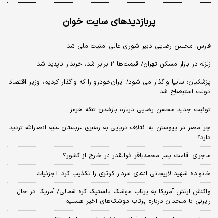
پربازدیدهای سایت خوان
فارس: محسن رضایی دبیر شورای عالی امنیت ملی شد
زلزله در بازار مسکن تهران/ قیمت‌ها ۲ برابر شد، خریدار ناپدید شد
پزشکیان: سایپا واگذار می شود/ ایران‌خودرو را که واگذار کردیم، وزیر اقتصاد
دولت استیضاح شد
توئیت جدید محسن رضایی درباره بازشدن تنگه هرمز
چرا مصر در پیوستن به ائتلاف دریایی به رهبری عربستان علیه انصارالله تردید
دارد؟
ماجرای اقامت پسر محمدباقر ذوالقدر در خارج از کشور؟
خانواده شهید لاریجانی ادعای سردار کوثری را تکذیب کرد +جزئیات
واکنش ارتش آمریکا به پرتاب موشک بالستیک کره شمالی/ آمریکا: در حال
رایزنی با متحدان درباره پرتاب موشک‌های اخیر هستیم