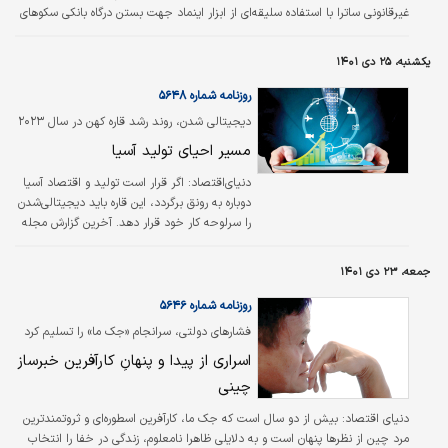
غیرقانونی ساترا با استفاده سلیقه‌‌‌ای از ابزار اینماد جهت بستن درگاه بانکی سکوهای
نمایش ویدئوی آنلاین دانسته است، هشدار داد.
یکشنبه، ۲۵ دی ۱۴۰۱
روزنامه شماره ۵۶۴۸
دیجیتالی شدن، روند رشد قاره کهن در سال ۲۰۲۳
را تغییر می‌دهد
مسیر احیای تولید آسیا
دنیای‌اقتصاد:
اگر قرار است تولید و اقتصاد آسیا
دوباره به رونق برگردد، این قاره باید دیجیتالی‌شدن
را سرلوحه کار خود قرار دهد. آخرین گزارش مجله
صندوق بین‌الملل پول تاکید دارد که در بحبوحه
کند شدن رشد جهانی، تشویق کشورها به پذیرش
جمعه، ۲۳ دی ۱۴۰۱
تحولات فناوری و کاهش شکاف‌‌‌های دیجیتال
می‌‌‌تواند به آسیا کمک کند تا بهره‌‌‌وری کل و بازده
روزنامه شماره ۵۶۴۶
اقتصادی صنعت و اقتصاد خود را بهبود بخشد. از
فشارهای دولتی، سرانجام «جک ما» را تسلیم کرد
آنجا که بخش‌‌‌هایی از قاره‌کهن درگیر پذیرفتن و
اسراری از پیدا و پنهانِ کارآفرین خبرساز
نپذیرفتن اقتصاد دیجیتال است، در نتیجه این
تردید تمام سویه‌‌‌های مختلف این تحول از جمله
چینی
معدن‌کاری…
دنياي اقتصاد:
بیش از دو سال است که جک ما، کارآفرین اسطوره‌ای و ثروتمندترین
مرد چین از نظرها پنهان است و به دلایلی ظاهرا نامعلوم، زندگی در خفا را انتخاب