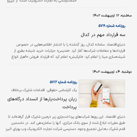
خدمت‌رسانی به تجارت الکترونیک است؛ از این‌رو
با پررنگ‌تر شدن سبدهای خرید آنلاین مردم،
فروشگاه‌های اینترنتی و تولیدکنندگان، سرانه
سه‌شنبه، ۱۲ اردیبهشت ۱۴۰۲
مرسولات پستی در این بستر افزایش خواهد
یافت.» محمد احمدی در جلسه شورای اداری
روزنامه شماره ۵۷۱۹
پست استان کرمان با اشاره به اینکه هم اکنون
سه قرارداد مهم در کدال
بیش از ۷۰‌درصد از ترافیک پستی را کالاهای
تجارت الکترونیک تشکیل می‌دهد، گفت:
دنیای‌اقتصاد: سامانه کدال، روز گذشته را با انتشار اطلاعیه‌‌‌هایی در خصوص
«فروشگاه‌های اینترنتی و کسب‌و‌کارهای مجازی امروز
قراردادها و معاملات شرکت‌ها آغاز کرد. «غدیس» جزئیات خرید شیشه بطری از
نقش پررنگی در تامین کالاهای مورد نیاز
شیشه‌‌‌سازی مینا را اعلام کرد؛ «تاپکیش» اعلام کرد که قرارداد فروش ۹۰هزار انواع
شهروندان…
دستگاه کارتخوان را با تجارت الکترونیک پارسیان منعقد کرده است؛ «فماک» نیز
اطلاع‌رسانی کرد که برای فروش سیم‌استیل‌‌‌های خود قراردادی را منعقد کرده است.
دوشنبه، ۰۴ اردیبهشت ۱۴۰۲
روزنامه شماره ۵۷۱۲
یک کارشناس حقوقی: اقدامات شاپرک بر‌خلاف
وظیفه‌ای است که در اساسنامه‌اش تعریف شده
زیان پرداخت‌یارها از انسداد درگاه‌های
است
پرداخت
دنياي اقتصاد:
این روزها شرکت‌های پرداخت‌یاری زیر ذره‌بین شاپرک قرار گرفته‌اند تا
طبق مقررات ابلاغ شده از سوی بانک مرکزی، آنها را سامان‌دهی کند. در نخستین
قدم شاپرک به‌دلیل تجمیع وجوه، دسترسی شرکت تجارت الکترونیک وب پویای البرز
(شبکه پرداخت‌پی) و شرکت تجارت الکترونیک ارسباران‌(وندار) به سامانه جامع