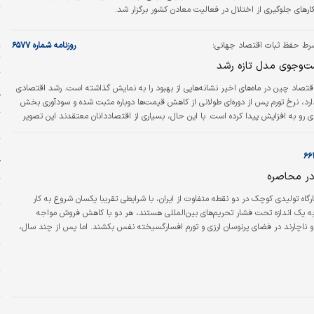
هکار‌های جلوگیری از اختلال در فعالیت معادن کشور برگزار شد.
ج
پ
رط حفظ ثبات اقتصاد جهانی؛
روزنامه شماره ۶۵۷۷
ت
‌وجوی مدل تازه رشد
ص
قتصاد چین در ماه‌های اخیر نشانه‌هایی از بهبود را به نمایش گذاشته است. رشد اقتصادی
آ
ارد، نرخ تورم پس از دوره‌ای طولانی از کاهش قیمت‌ها دوباره مثبت شده و سودآوری بخش
رو به افزایش پیدا کرده است. با این حال، بسیاری از اقتصاددانان معتقدند این تصویر
ی
شکلات عمیق‌تری را پنهان کرده است؛ مشکلاتی که نه‌تنها آینده دومین اقتصاد بزرگ جهان،
اقتصاد جهانی را نیز تحت تاثیر قرار می‌دهد.
م
آ
در محاصره
ر
رگاه تولیدی کوچک در دو نقطه‌ متفاوت از ایران، با شرایطی تقریبا یکسان شروع به کار
 به یک اندازه تحت فشار تحریم‌های بین‌المللی هستند، هر دو با کاهش فروش مواجه
پ
و ناچارند در فضای پرنوسان ارزی و تورم افسارگسیخته نفس بکشند. اما پس از چند سال،
ب
گاه نه تنها دوام آورده، بلکه رشد کرده و اشتغال‌زایی بیشتری داشته است؛ دیگری اما یا
ا چالش حفظِ بقا دست‌وپنجه نرم می‌کند. تفاوت در چیست؟
پ
س