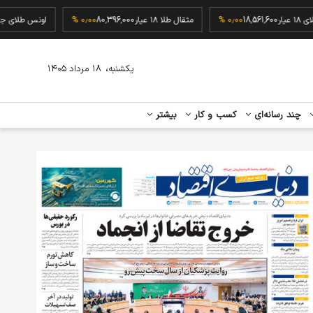
گرم طلای ۱۸ عیار
18,561,600
۰٫۰۰ %
مثقال طلا ۱۸ عیار
80,396,000
۰٫۰۰ %
اونس ط
،
یکشنبه
۱۸ مرداد ۱۴۰۵
چند رسانه‌ای
کسب و کار
بیشتر