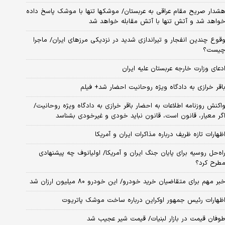
شدار صریح مقام عراقی به عربستان/ موشکها تنها با موشک پاسخ داده
واهد شد و آتش تنها با آتش مقابله خواهد شد
قوع چندین انفجار و تیراندازی شدید در نزدیکی مرز‌های ایران/ ماجرا
یست؟
دعای وزارت خارجه عربستان علیه ایران
اقر خرازی به دادگاه ویژه روحانیت احضار شد+ فیلم
اکنش روزنامه اطلاعات به احضار باقر خرازی به دادگاه ویژه روحانیت/
گر معیار، قانون است، قانون نباید خودی و غیرخودی بشناسد
ظهارات تازه ظریف درباره مذاکرات ایران و آمریکا
اه‌حل روسیه برای پایان جنگ ایران و آمریکا/ اولیانوف چه پیشنهادی
طرح کرد؟
بر مهم برای متقاضیان خرید خودرو/ این خودرو ۸۰ میلیون ارزان شد
ظهارات رئیس جمهور اوکراین درباره ساخت موشک پاتریوت
وفان قیمت در بازار لبنیات/ قیمت شیر عجیب شد