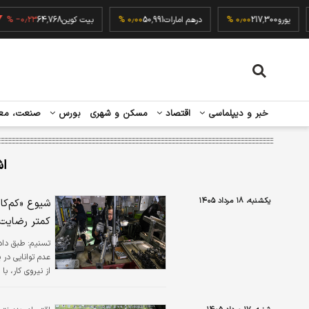
۰٫۰۰
یورو
217,300
۰٫۰۰ %
درهم امارات
50,991
۰٫۰۰ %
بیت کوین
64,768
٫۲۳ %
خبر و دیپلماسی
اقتصاد
مسکن و شهری
بورس
صنعت، مع
اش
یکشنبه، ۱۸ مرداد ۱۴۰۵
شیوع «کم‌کار
کمتر رضایت
تسنیم:
از نیروی کار، ب