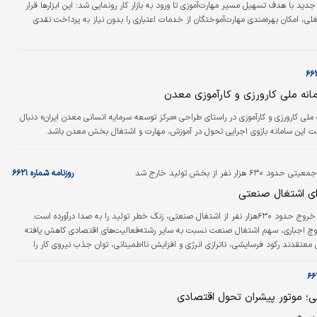
دید با هدف تسهیل مسیر مهارت‌آموزی تا ورود به بازار کار رونمایی شد؛ این ابزارها قرار
ه
لی، امکان بهره‌مندی مهارت‌آموختگان از خدمات اعتباری را بدون نیاز به پرداخت نقدی
خ
و
چ
امانه ملی کارورزی و کارآموزی معدن
ا
نه ملی کارورزی و کارآموزی در راستای طراحی «مرکز توسعه سرمایه انسانی معدن ایران» دنبال
ب
ست این سامانه بازوی اجرایی تحول در آموزش، مهارت و اشتغال بخش معدن باشد.
و
ا
 هزار نفر از بخش تولید خارج شد
روزنامه شماره ۶۶۲۱
ا
ای اشتغال صنعتی
ر
خروج حدود ۶۳۰هزار نفر از اشتغال صنعتی، زنگ خطر تولید را به صدا درآورده است.
م
کوچ اجباری، سهم اشتغال صنعت نسبت به سایر رشته‌فعالیت‌های اقتصادی کاهش یافته
معتقدند رکود فرسایشی، ناترازی انرژی و افزایش نااطمینانی، توان جذب نیروی کار را
خ
.
ا
؛ موتور پیشران تحول اقتصادی
ط