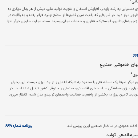
انی*
م
ای دستیابی به رشد پایدار، افزایش اشتغال و تقویت تولید ملی، بیش از هر زمان دیگری به
جی نیاز دارد. در شرایطی که رقابت میان کشورها از سطح تولید فراتر رفته و به رقابت در
ع
، زنجیره‌های تامین، لجستیک، فناوری و خدمات تجاری رسیده است، تجارت خارجی دیگر تنها
د
 و واردات کالا نیست، بلکه به یکی از مهم‌ترین ابزارهای تحول اقتصادی تبدیل شده است.
وفق نشان می‌دهد هرگاه تجارت خارجی در جایگاه یک راهبرد ملی قرار گرفته، اقتصاد نیز
ر
ع
خ
پنهان خاموشی صنایع
ری*
رق دیگر صرفا یک مساله فنی یا محدود به شبکه انتقال و تولید انرژی نیست؛ این بحران
ط
ی برای میزان هماهنگی سیاست‌های اقتصادی، صنعتی و حقوقی کشور تبدیل شده است. در
دیت تامین برق به بخشی از واقعیت فعالیت واحدهای تولیدی بدل شده، انتظار می‌رود
ن
متناسب با این واقعیت تغییر کند. با این حال، آنچه امروز بیش از کمبود برق به صنایع
ن
اهماهنگی میان تصمیمات دستگاه‌های مختلف و تداوم اجرای مقرراتی است که برای شرایط
‌اند، نه برای…
ب
دغام عمودی در ساختار صنعتی ایران بررسی شد
روزنامه شماره ۶۶۱۹
ا
سازماندهی تولید