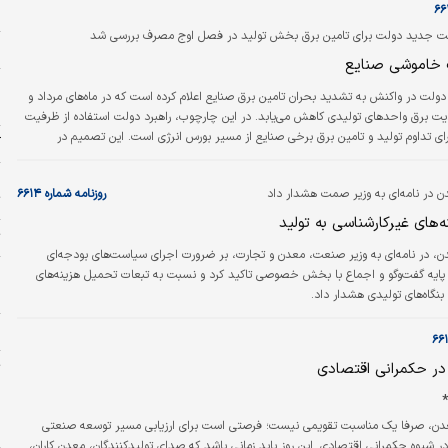
ه
 جدید دولت برای تامین برق بخش تولید در فصل اوج مصرف بررسی شد
خ
خاموشی صنایع
دولت در واکنش به تشدید بحران تامین برق صنایع اعلام کرده است که در ماه‌های مرداد و
ا
ت برق واحدهای تولیدی کاهش می‌یابد. در این چارچوب، راهبرد دولت استفاده از ظرفیت
ای تداوم تولید و تامین برق برخی صنایع از مسیر بورس انرژی است. این تصمیم در
آ
شرایطی اتخاذ شده که صنعت طی سال۱۴۰۴ هزینه سنگینی بابت ناترازی انرژی پرداخت کرده است. به گفته
فعالان صنعتی، بنگاه‌های تولیدی در سال گذشته تنها حدود ۱۵۰روز امکان فعالیت موثر داشتند و
س
 در نامه‌ای به وزیر صمت هشدار داد
روزنامه شماره ۶۶۱۴
نرژی بخش قابل‌توجهی از ظرفیت تولید کشور…
ت
‌های غیرکارشناسی به تولید
ت
، در نامه‌ای به وزیر صنعت، معدن و تجارت، بر ضرورت اجرای سیاست‌های بودجه‌ای
ش
یه گفت‌و‌گو و اجماع با بخش خصوصی تاکید کرد و نسبت به تبعات تحمیل هزینه‌های
د
بنگاه‌های تولیدی هشدار داد.
ه
ر حکمرانی ‌اقتصادی
ت
ا
دن، صرفا یک مناسبت تقویمی نیست؛ فرصتی است برای ارزیابی مسیر توسعه صنعتی
ا
در شیوه حکمرانی اقتصادی. این روز باید زمانی باشد که صدای تولیدکنندگان، معدن کاران،