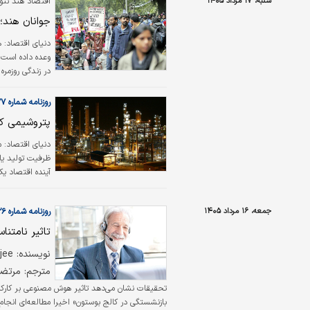
شنبه، ۱۷ مرداد ۱۴۰۵
اقتصاد هند نتو
جوانان هند؛ 
دنیای اقتصاد:
در زندگی روزمر
شکاف میان آماره
فراتر از بحران 
روزنامه شماره ۶۵۷۷
پتروشیمی کا
دنیای اقتصاد: م
ظرفیت تولید یا 
آینده اقتصاد یک
نبوده و یکی از 
جمعه، ۱۶ مرداد ۱۴۰۵
روزنامه شماره ۶۶۲۶
تاثیر نامتناسب AI بر اشتغال 
نویسنده: Anuradha Mukherjee
مترجم: مرتض
تحقیقات نشان می‌دهد تاثیر هوش مصنوعی بر کارکنان 
بازنشستگی در کالج بوستون» اخیرا مطالعه‌ای انجام د