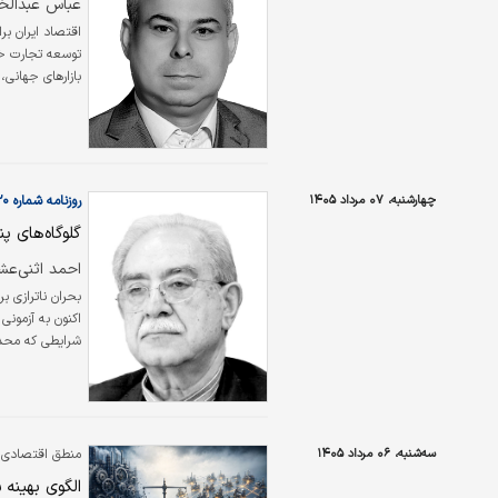
عباس عبدالخ
اقتصاد ایران بر
توسعه تجارت خار
بازارهای جهانی
به معنای صادرات
تجربه کشورهای م
از مزایای آن…
چهارشنبه، ۰۷ مرداد ۱۴۰۵
روزنامه شماره ۶۶۲۰
گلوگاه‌های 
احمد اثنی‌عش
بحران ناترازی ب
اکنون به آزمون
شرایطی که محدو
سیاستگذاری نیز 
آسیب می‌زند، ن
عادی طراحی شده
سه‌شنبه، ۰۶ مرداد ۱۴۰۵
منطق اقتصادی ا
الگوی بهینه 