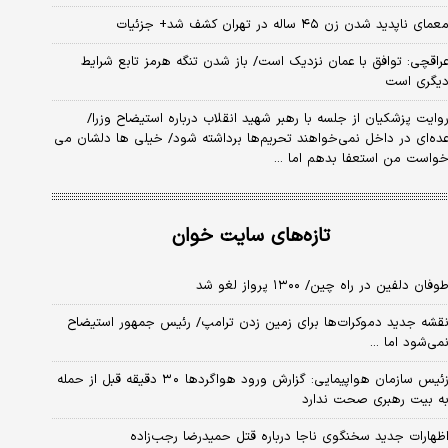
عمای ناپدید شدن زن ۴۵ ساله در تهران کشف شد+ جزئیات
راقچی: توافق با عمان نزدیک است/ باز شدن تنگه هرمز تابع شرایط
یگری است
وایت پزشکیان از جلسه با رهبر شهید انقلاب درباره استیضاح وزرا/
ده‌ای در داخل نمی‌خواهند تحریم‌ها برداشته شود/ خیلی ها دلشان می
واست من استعفا بدهم اما ...
تازه‌های سایت خوان
وفان دلفین در راه چین/ ۱۳۰۰ پرواز لغو شد
قشه جدید دموکرات‌ها برای زمین زدن ترامپ/ رئیس جمهور استیضاح
می‌شود اما ...
زئیس سازمان هواپیمایی: گزارش ورود هواگردها ٣٠ دقیقه قبل از حمله
ه بیت رهبری صحت ندارد
ظهارات جدید سخنگوی ناجا درباره قتل حمیدرضا رجب‌زاده