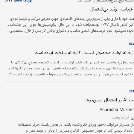
انسته موج فارغ‌التحصیلان را جذب کند
روزنامه شماره ۶۶۲۷
قربانیان رشد بی‌اشتغال
هند خود را دارای یکی از سریع‌ترین رشد‌های اقتصادی جهان معرفی می‌کند و نارندرا مودی
ن
وعده داده است این کشور تا سال ۲۰۴۷ توسعه‌یافته شود. با این حال، برای‌میلیون‌ها جوان، این چشم‌انداز
ه دیده نمی‌شود. نبود فرصت‌های شغلی مناسب و دشواری یافتن کار پس از فارغ‌التحصیلی،
ای کلان و تجربه خانوارها را آشکار کرده است. اعتراض‌های اخیر نیز نشان می‌دهد مساله
آموزشی و به الگوی رشد هند مربوط است.
رخانه تولید محصول نیست، کارخانه ساخت آینده است
م
دیرعامل پتروشیمی امیرکبیر در یادداشتی نوشت: در ادبیات توسعه، صنایع بزرگ تنها با
د
حجم سرمایه‌گذاری سنجیده نمی‌شوند بلکه جایگاه واقعی آنها بر اساس میزان تأثیرشان بر
 کشور تعیین می‌شود. از این منظر، صنعت پتروشیمی صرفاً حلقه‌ای در زنجیره نفت و گاز
د
مهم‌ترین موتورهای خلق ثروت، نوآوری، اشتغال و اقتدار اقتصادی به شمار می‌رود.
و
م
مسن‌ترها
ب
ط
ی ایراندوست
مسن‌تر می‌تواند به‌طور ویژه‌ای نگران‌کننده باشد. در همین راستا، «مرکز تحقیقات
ا
اده تا بررسی کند آیا هوش مصنوعی، کارکنان مسن‌تر را زودتر از موعد مقرر و
س