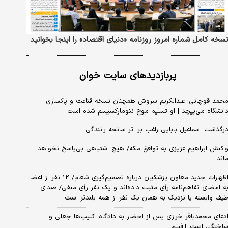
سخه کامل شماره امروز روزنامه «دنیای‌ اقتصاد» را اینجا بخوانید
پربازدیدهای سایت خوان
حمد قوچانی: عبدالکریم سروش همچنان نسخه قناعت و پاکسازی
انشگاه می‌پیچد | او تسلیم موج نئومارکسیسم شده است
رگذشت اسماعیل بابایی راغب بر اثر سانحه رانندگی
اکنش ابراهیم عزیزی به توافق مکه/ هیچ اشتباهی بی‌پاسخ نخواهد
اند
اظهارات جدید معاون پزشکیان درباره تصمیم‌گیری شعام/ ۱۲ نفر از اعضا
ه امضای تفاهم‌نامه رأی مثبت داده‌اند و یک نفر رأی منفی/ صدای
یف وابسته یا نزدیک به همان یک نفر از همه بلندتر است
دعای محمدباقر خرازی پس از احضار به دادگاه؛ کلیپ‌ها جعلی و
اختگی است +فیلم