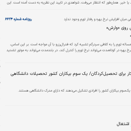
د یا خیر. همان‌طور که انتظار می‌رفت، شواهدی در تایید این نظریه به دست آمده است. این
امی مشاغل یکسان نبوده، اما افراد در آن دسته از مشاغل که مواجهه بیشتر با…
ا
ا
 میان افزایش نرخ بهره و رفتار تورم وجود ندارد
روزنامه شماره ۶۶۲۴
پ
روی «وارش»
م
ا
اله تورم را به کلافی سردرگم تشبیه کرد که فدرال‌رزرو با آن مواجه است. بر این اساس،
پ
نرخ بهره در کوتاه‌مدت می‌تواند نرخ تورم را کنترل کند، در بلندمدت می‌تواند به موتور تشدید
ب
ع
م
کار برای تحصیل‌کردگان/ یک سوم بیکاران کشور تحصیلات دانشگاهی
ق
یک‌سوم بیکاران کشور را افرادی تشکیل می‌دهند که دارای مدرک دانشگاهی هستند.
ح
خ
ا
ت