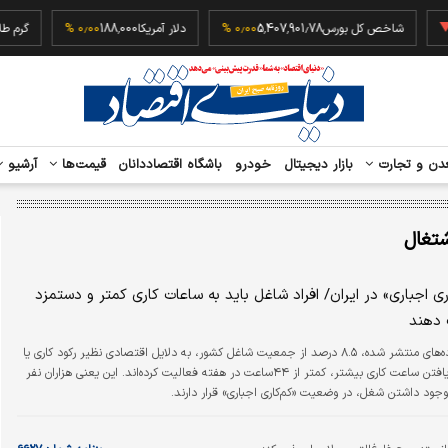
‎−۰
شاخص کل بورس
5,407,901.78
۰٫۰۰ %
دلار آمریکا
188,000
۰٫۰۰ %
دن و تجارت
بازار دیجیتال
خودرو
باشگاه اقتصاددانان
قیمت‌ها
آرشیو
تغال
ی اجباری» در ایران/ افراد شاغل باید به ساعات کاری کمتر و دستمزد
 دهند
طبق داده‌های منتشر شده، ۸.۵ درصد از جمعیت شاغل کشور، به دلایل اقتصادی نظیر رکود کاری یا
عدم توانایی در یافتن ساعت کاری بیشتر، کمتر از ۴۴ساعت در هفته فعالیت کرده‌اند. این یعنی هزاران نفر
ا وجود داشتن شغل، در وضعیت «کم‌کاری اجباری» قرار دارند.