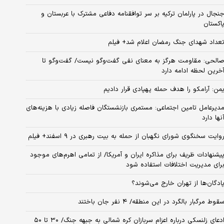
نجال در پارلمان ترکیه بر سر توافقنامه دفاعی مشترک با عربستان و
اکستان
عداد شهدای جنگ رمضان اعلام شد+ فیلم
الحی: مقاومت هرگز به معنای نفی گفت‌وگو نیست/ گفت‌وگو تا
خرین لحظه ادامه دارد
من: آرامکو را هدف حمله پهپادی قرار دادیم
دیرعامل تامین اجتماعی: مستمری بازنشستگان فاصله زیادی با هزینه‌های
نها دارد
وایت سخنگوی شورای نگهبان از حمله به بیت رهبری در ۹ اسفند+ فیلم
یشنهادات ظریف برای مذاکره ایران و آمریکا/ از تمامی اهرم‌های موجود
رای مدیریت اختلافات استفاده شود
ادگان‌ها از تهران خارج می‌شوند؟
قوط مرگبار بالگرد در این منطقه/ ۴ نفر جان باختند
ادعای زلنسکی درباره اعزام سربازان کره شمالی به جبهه جنگ/ ۳۰ تا ۵۰