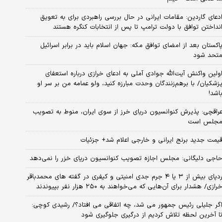
دعای گاردین: مقامات ایرانی در حال بررسی راهبردی برای به تعویق
نداختن توافق با دولت ترامپ تا پس از انتخابات کنگره هستند
اکستان بعد از امضای توافق مکه: جهان اسلام باید در برابر اسرائیل
تحد شود
ولین واکنش آیت‌الله جوادی آملی به ادعای خرازی درباره استعفای
زشکیان/ با برهم‌زنندگان وحدت مبارزه کنید، ولو عمامه من بر سر او
اشد!
راقچی: پذیرش کنوانسیون دریای خرز از سوی ایران، منوط به تصویب
جلس است
یمت جدید برنج ایرانی و خارجی اعلام شد+ جزئیات
اجی دلیگانی: مجلس اجازه تصویب کنوانسیون دریای خزر را نمی‌دهد
ردپای بیش از ۳ یا ۴ جرم جدی امنیتی و کیفری در گفته های محمدباقر
رازی/ هشدار برای آن‌هایی که می‌خواهند به ۲۵۰ هزار نفر بپیوندند
گر جلیلی رئیس جمهور می شد، چه اتفاقی می افتاد؟/ رشیدی کوچی:
ا آخرین لحظه تلاش کردیم از درگیری جلوگیری شود