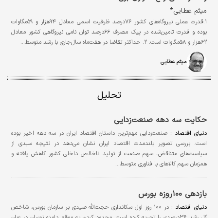
میثم عطایی*
۱.قدرت عملی نیروگاه‌‌‌های کشور ۷۶‌درصد ظرفیت اسمی معادل ۹۴هزار و ۵۹مگاوات
بوده و قدرت تامین‌‌‌شده در پیک مصرف ۶۶‌درصد توان نامی نیروگاهی کشور معادل
۶۲هزار و ۵۸مگاوات است. ۲. حداکثر تقاضا در هفت‌‌‌ماه سال‌جاری با رشد متوسط…
میثم عطایی
تحلیل
حکایت سه دهه صنعت‏‏‌زدایی
دنیای اقتصاد :
صنعت‌زدایی مهم‌ترین داستان اقتصاد ایران در سه دهه اخیر بوده
است. بررسی تصویر بلندمدت اقتصاد ایران نشان می‌دهد در نتیجه سبدی از
سیاست‌های متناقض، سهم صنعت از تولید ناخالص داخلی کشور کاهش یافته و
همزمان سهم کالاهای با فناوری متوسط…
بازدهی ۱۰۰روزه بورس
دنیای اقتصاد :
در ۱۰۰ روز اول سکانداری حجت‌الله صیدی بر سازمان بورس، شاخص
کل رشد ۳۶درصدی را تجربه کرده است. محدود کردن به موقع دامنه نوسان در زمان