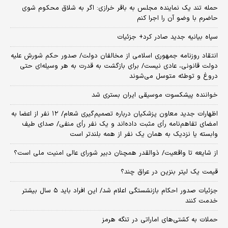
حمله تند یک نماینده مجلس به باقر خرازی: اگر به شلاق محکوم شوی
حاضرم با وضو آن را اجرا کنم
سپاه بیانیه جدید صادر کرد+ جزئیات
انتقاد روزنامه جمهوری اسلامی از مخالفان دولت/ صدور حکم شورش علیه
دولت قانونی، عادی نیست/ برای بازگشت به قدرت به هر وسیله‌ای حتی
دروغ و توطئه متوسل می‌شوند
خواننده پیشکسوت موسیقی ایران بستری شد
اظهارات جدید معاون پزشکیان درباره تصمیم‌گیری شعام/ ۱۲ نفر از اعضا به
امضای تفاهم‌نامه رأی مثبت داده‌اند و یک نفر رأی منفی/ صدای طیف
وابسته یا نزدیک به همان یک نفر از همه بلندتر است
از شایعه تا واقعیت/ ذوالقدر همچنان دبیر شورای ‌عالی امنیت ملی است؟
قیمت یک لیتر بنزین در عراق چند؟
جزئیات صدور احکام بازنشستگی اعلام شد/ این افراد باید ۵ سال بیشتر
خدمت کنند
حملات به کشتی‌های اماراتی در تنگه هرمز