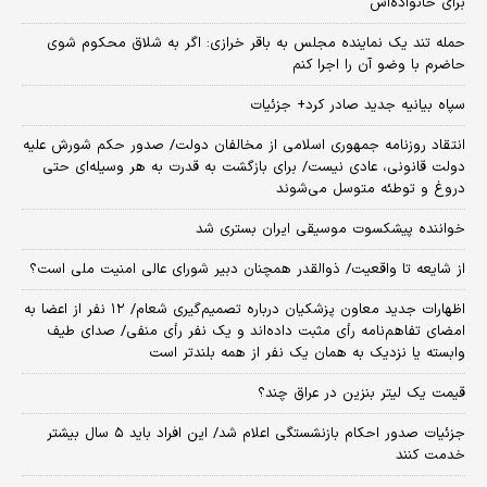
برای خانواده‌اش
حمله تند یک نماینده مجلس به باقر خرازی: اگر به شلاق محکوم شوی
حاضرم با وضو آن را اجرا کنم
سپاه بیانیه جدید صادر کرد+ جزئیات
انتقاد روزنامه جمهوری اسلامی از مخالفان دولت/ صدور حکم شورش علیه
دولت قانونی، عادی نیست/ برای بازگشت به قدرت به هر وسیله‌ای حتی
دروغ و توطئه متوسل می‌شوند
خواننده پیشکسوت موسیقی ایران بستری شد
از شایعه تا واقعیت/ ذوالقدر همچنان دبیر شورای ‌عالی امنیت ملی است؟
اظهارات جدید معاون پزشکیان درباره تصمیم‌گیری شعام/ ۱۲ نفر از اعضا به
امضای تفاهم‌نامه رأی مثبت داده‌اند و یک نفر رأی منفی/ صدای طیف
وابسته یا نزدیک به همان یک نفر از همه بلندتر است
قیمت یک لیتر بنزین در عراق چند؟
جزئیات صدور احکام بازنشستگی اعلام شد/ این افراد باید ۵ سال بیشتر
خدمت کنند