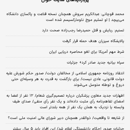
پربازدیدهای سایت خوان
محمد قوچانی: عبدالکریم سروش همچنان نسخه قناعت و پاکسازی دانشگاه
می‌پیچد | او تسلیم موج نئومارکسیسم شده است
تسنیم: ربایش و قتل حمیدرضا رجب‌زاده صحت دارد
پالایشگاه سیزران هدف حمله قرار گرفت
شرط مهم آمریکا برای لغو محاصره دریایی ایران
سپاه بیانیه جدید صادر کرد+ جزئیات
انتقاد روزنامه جمهوری اسلامی از مخالفان دولت/ صدور حکم شورش علیه
دولت قانونی، عادی نیست/ برای بازگشت به قدرت به هر وسیله‌ای حتی
دروغ و توطئه متوسل می‌شوند
اظهارات جدید معاون پزشکیان درباره تصمیم‌گیری شعام/ ۱۲ نفر از اعضا به
امضای تفاهم‌نامه رأی مثبت داده‌اند و یک نفر رأی منفی/ صدای طیف
وابسته یا نزدیک به همان یک نفر از همه بلندتر است
از شایعه تا واقعیت/ ذوالقدر همچنان دبیر شورای ‌عالی امنیت ملی است؟
جزئیات صدور احکام بازنشستگی اعلام شد/ این افراد باید ۵ سال بیشتر