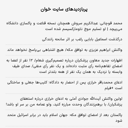
پربازدیدهای سایت خوان
محمد قوچانی: عبدالکریم سروش همچنان نسخه قناعت و پاکسازی دانشگاه
می‌پیچد | او تسلیم موج نئومارکسیسم شده است
درگذشت اسماعیل بابایی راغب بر اثر سانحه رانندگی
واکنش ابراهیم عزیزی به توافق مکه/ هیچ اشتباهی بی‌پاسخ نخواهد ماند
اظهارات جدید معاون پزشکیان درباره تصمیم‌گیری شعام/ ۱۲ نفر از اعضا به
امضای تفاهم‌نامه رأی مثبت داده‌اند و یک نفر رأی منفی/ صدای طیف
وابسته یا نزدیک به همان یک نفر از همه بلندتر است
ادعای محمدباقر خرازی پس از احضار به دادگاه؛ کلیپ‌ها جعلی و ساختگی
است +فیلم
اولین واکنش آیت‌الله جوادی آملی به ادعای خرازی درباره استعفای
پزشکیان/ با برهم‌زنندگان وحدت مبارزه کنید، ولو عمامه من بر سر او باشد!
پاکستان بعد از امضای توافق مکه: جهان اسلام باید در برابر اسرائیل متحد
شود