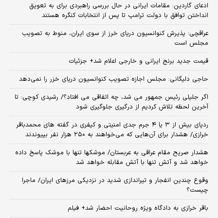
ادعای گاردین: مقامات ایرانی در حال بررسی راهبردی برای به تعویق
انداختن توافق با دولت ترامپ تا پس از انتخابات کنگره هستند
عراقچی: پذیرش کنوانسیون دریای خرز از سوی ایران، منوط به تصویب
مجلس است
قیمت جدید برنج ایرانی و خارجی اعلام شد+ جزئیات
حاجی دلیگانی: مجلس اجازه تصویب کنوانسیون دریای خزر را نمی‌دهد
اگر جلیلی رئیس جمهور می شد، چه اتفاقی می افتاد؟/ رشیدی کوچی: تا
آخرین لحظه تلاش کردیم از درگیری جلوگیری شود
ردپای بیش از ۳ یا ۴ جرم جدی امنیتی و کیفری در گفته های محمدباقر
خرازی/ هشدار برای آن‌هایی که می‌خواهند به ۲۵۰ هزار نفر بپیوندند
هشدار صریح مقام عراقی به عربستان/ موشکها تنها با موشک پاسخ داده
خواهد شد و آتش تنها با آتش مقابله خواهد شد
وقوع چندین انفجار و تیراندازی شدید در نزدیکی مرز‌های ایران/ ماجرا
چیست؟
باقر خرازی به دادگاه ویژه روحانیت احضار شد+ فیلم