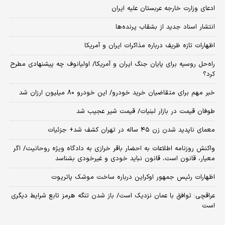
ادعای وزارت خارجه عربستان علیه ایران
انتشار اسناد جدید از بشقاب پرنده‌ها
اظهارات تازه ظریف درباره مذاکرات ایران و آمریکا
راه‌حل روسیه برای پایان جنگ ایران و آمریکا/ اولیانوف چه پیشنهادی مطرح
کرد؟
خبر مهم برای متقاضیان خرید خودرو/ این خودرو ۸۰ میلیون ارزان شد
طوفان قیمت در بازار لبنیات/ قیمت شیر عجیب شد
معمای ناپدید شدن زن ۴۵ ساله در تهران کشف شد+ جزئیات
واکنش روزنامه اطلاعات به احضار باقر خرازی به دادگاه ویژه روحانیت/ اگر
معیار، قانون است، قانون نباید خودی و غیرخودی بشناسد
اظهارات رئیس جمهور اوکراین درباره ساخت موشک پاتریوت
عراقچی: توافق با عمان نزدیک است/ باز شدن تنگه هرمز تابع شرایط دیگری
است