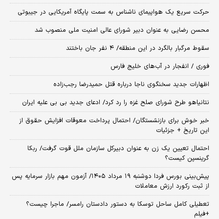
حرکت سریع یک هواپیمای ناشناس به سمت پایگاه آمریکایی در جیبوتی
محسن رضایی به عنوان دبیر شورای عالی امنیت ملی منصوب شد
سقوط مرگبار بالگرد در این منطقه/ ۴ نفر جان باختند
فوری / انفجار در آب‌های خلیج فارس
اظهارات جدید سخنگوی ناجا درباره قتل حمیدرضا رجب‌زاده
نتانیاهو طرح شورای صلح غزه را رد کرد/ ادعای جدید بی بی علیه ایران
خبر خوش برای بازنشستگان/ احتمال پرداخت معوقات افزایش حقوق از
این تاریخ + جزئیات
احتمال تعیین یک زن به عنوان دبیرکل سازمان ملل قوت گرفت/ ربکا
گرینسپن کیست؟
​پیش‌بینی بورس فردا دوشنبه ۱۹ مرداد ۱۴۰۵/ آزمون مهم بازار سرمایه پس
از ثبت رکورد ارزش معاملات
تعطیلی کامل ساحل توسکا به دستور دادستان رامسر/ ماجرا چیست؟
+فیلم