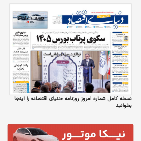
نسخه کامل شماره امروز روزنامه «دنیای‌ اقتصاد» را اینجا
بخوانید