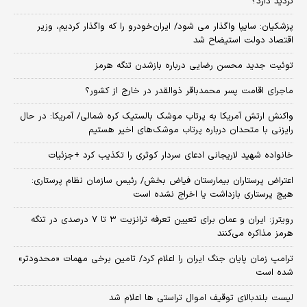
تردید دارد؟
پزشکیان: سایپا واگذار می شود/ ایران‌خودرو را که واگذار کردیم، وزیر
اقتصاد دولت استیضاح شد
توئیت جدید محسن رضایی درباره بازشدن تنگه هرمز
ماجرای اقامت پسر محمدباقر ذوالقدر در خارج از کشور؟
واکنش ارتش آمریکا به پرتاب موشک بالستیک کره شمالی/ آمریکا: در حال
رایزنی با متحدان درباره پرتاب موشک‌های اخیر هستیم
خانواده شهید لاریجانی ادعای سردار کوثری را تکذیب کرد +جزئیات
اعتراض پرستاران بیمارستان فیاض بخش/ رئیس سازمان نظام پرستاری:
هیچ پرستاری بازداشت یا اخراج نشده است
رویترز: ایران و عمان برای تعیین تعرفه ترانزیت ۳ تا ۷ درصدی در تنگه
هرمز مذاکره می‌کنند
ترامپ زمان پایان جنگ ایران را اعلام کرد/ تامین برخی مهمات «محدودتر»
شده است
لیست بلندبالای توقیف اموال تراستی ها اعلام شد