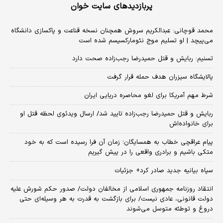
پربازدیدهای سایت خوان
محمد قوچانی: عبدالکریم سروش همچنان نسخه قناعت و پاکسازی دانشگاه
می‌پیچد | او تسلیم موج نئومارکسیسم شده است
تسنیم: ربایش و قتل حمیدرضا رجب‌زاده صحت دارد
پالایشگاه سیزران هدف حمله قرار گرفت
شرط مهم آمریکا برای لغو محاصره دریایی ایران
ربایش و قتل حمیدرضا رجب‌زاده تایید شد/ ارسال ویدئوی لحظه قتل او
برای خانواده‌اش
پیام عراقچی خطاب به همسایگان؛ زمان آن فرا رسیده است که به خود
متکی باشیم و برادری واقعی را در پیش گیریم
سپاه بیانیه جدید صادر کرد+ جزئیات
انتقاد روزنامه جمهوری اسلامی از مخالفان دولت/ صدور حکم شورش علیه
دولت قانونی، عادی نیست/ برای بازگشت به قدرت به هر وسیله‌ای حتی
دروغ و توطئه متوسل می‌شوند