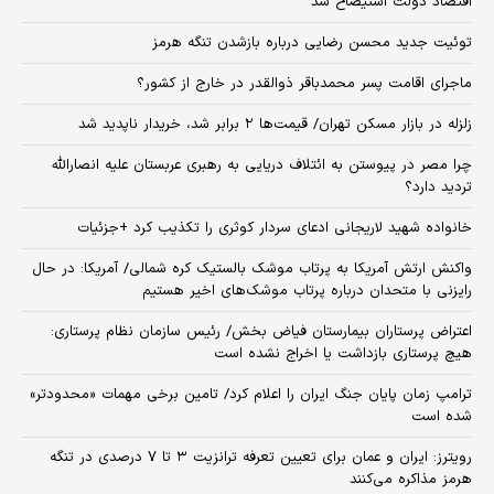
اقتصاد دولت استیضاح شد
توئیت جدید محسن رضایی درباره بازشدن تنگه هرمز
ماجرای اقامت پسر محمدباقر ذوالقدر در خارج از کشور؟
زلزله در بازار مسکن تهران/ قیمت‌ها ۲ برابر شد، خریدار ناپدید شد
چرا مصر در پیوستن به ائتلاف دریایی به رهبری عربستان علیه انصارالله
تردید دارد؟
خانواده شهید لاریجانی ادعای سردار کوثری را تکذیب کرد +جزئیات
واکنش ارتش آمریکا به پرتاب موشک بالستیک کره شمالی/ آمریکا: در حال
رایزنی با متحدان درباره پرتاب موشک‌های اخیر هستیم
اعتراض پرستاران بیمارستان فیاض بخش/ رئیس سازمان نظام پرستاری:
هیچ پرستاری بازداشت یا اخراج نشده است
ترامپ زمان پایان جنگ ایران را اعلام کرد/ تامین برخی مهمات «محدودتر»
شده است
رویترز: ایران و عمان برای تعیین تعرفه ترانزیت ۳ تا ۷ درصدی در تنگه
هرمز مذاکره می‌کنند