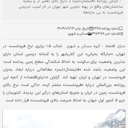
- گزارش روزنامه «فایننشال‌‌تایمز» از «نرخ بالای تعمیر در و پنجره
ساختمان‌‌های واقع در پهنه جنوبی شهر تهران در اثر آسیب تدریجی
فرونشست به پی سازه‌‌ها»
شماره روزنامه:
۶۲۷۸
تاریخ چاپ:
۱۴۰۴/۰۲/۱۳
شماره خبر:
۴۱۷۶۱۷۸
مسکن و شهری
شتاب ۱.۵ برابری نرخ فرونشست در
دنیای اقتصاد - گروه مسکن و شهری :
تهران، «جایگاه بحرانی» این کلان‌شهر را به آستانه دومین استان دارای
‌‌بدترین وضعیت برای سکونت به لحاظ شکنندگی سطح زمین رسانده است؛
این وضعیت باعث شده «فایننشال‌‌تایمز» مطالعاتی درباره ابعاد بحران
فرونشست در تهران و ایران تهیه کند. گزارش «دنیای‌اقتصاد» از آنچه این
روزنامه بین‌المللی درباره «فرونشست» منتشر کرده، حاکی است: نرخ بالای
فرونشست زمین در ایران و به‌ویژه استان‌‌های درگیر این پدیده، کشورمان را
جزو ۵ کشور اول جهان به لحاظ «سرعت بالای فرونشست» قرار داده است.