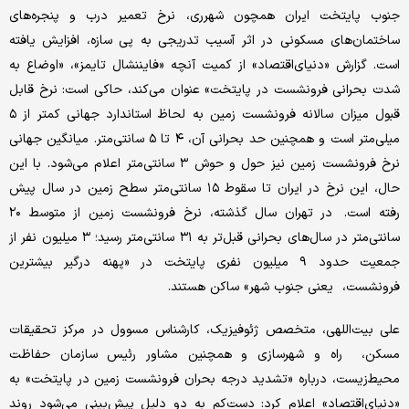
جنوب پایتخت ایران همچون شهرری، نرخ تعمیر درب و پنجره‌‌های
ساختمان‌‌های مسکونی در اثر آسیب تدریجی به پی سازه، افزایش یافته
است. گزارش «دنیای‌اقتصاد» از کمیت آنچه «فایننشال تایمز»، «اوضاع به
شدت بحرانی فرونشست در پایتخت» عنوان می‌کند، حاکی است: نرخ قابل
قبول میزان سالانه فرونشست زمین به لحاظ استاندارد جهانی کمتر از ۵
میلی‌متر است و همچنین حد بحرانی آن، ۴ تا ۵ سانتی‌متر. میانگین جهانی
نرخ فرونشست زمین نیز حول و حوش ۳ سانتی‌متر اعلام می‌شود. با این
حال، این نرخ در ایران تا سقوط ۱۵ سانتی‌متر سطح زمین در سال پیش
رفته است. در تهران سال گذشته، نرخ فرونشست زمین از متوسط ۲۰
سانتی‌متر در سال‌های بحرانی قبل‌‌تر به ۳۱ سانتی‌متر رسید؛ ۳ میلیون نفر از
جمعیت حدود ۹ میلیون‌‌ نفری پایتخت در «پهنه درگیر بیشترین
فرونشست، ‌‌ یعنی جنوب شهر» ساکن هستند.
علی‌‌ بیت‌‌اللهی، متخصص ژئوفیزیک، کارشناس مسوول در مرکز تحقیقات
مسکن، ‌‌ راه و شهرسازی و همچنین مشاور رئیس سازمان حفاظت
محیط‌زیست، درباره «تشدید درجه بحران فرونشست زمین در پایتخت» به
«دنیای‌اقتصاد» اعلام کرد: دست‌‌کم به دو دلیل پیش‌بینی می‌شود روند