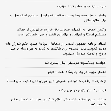
سپاه بیانیه جدید صادر کرد+ جزئیات
ربایش و قتل حمیدرضا رجب‌زاده تایید شد/ ارسال ویدئوی لحظه قتل او
برای خانواده‌اش
واکنش ابطحی به اظهارات جنجالی باقر خرازی؛ حرفهایش از حملات
مستقیم آمریکا و اسرائیل و براندازان تلختر و حتی خطرناکتر است
انتقاد روزنامه جمهوری اسلامی از مخالفان دولت/ صدور حکم شورش علیه
دولت قانونی، عادی نیست/ برای بازگشت به قدرت به هر وسیله‌ای حتی
دروغ و توطئه متوسل می‌شوند
خواننده پیشکسوت موسیقی ایران بستری شد
انفجار مهیب در یک پالایشگاه نفت + فیلم
از شایعه تا واقعیت/ ذوالقدر همچنان دبیر شورای ‌عالی امنیت ملی است؟
قیمت یک لیتر بنزین در عراق چند؟
جزئیات صدور احکام بازنشستگی اعلام شد/ این افراد باید ۵ سال بیشتر
خدمت کنند