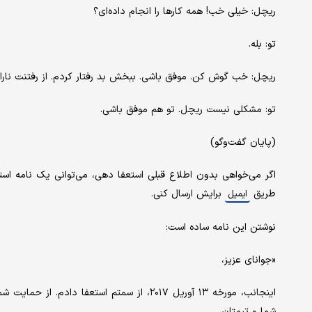
ریچل: خیلی خب! همه کارها را انجام داده‌ای؟
تو: بله.
ریچل: خب گوش کن. موفق باشی. ببخش بد رفتار کردم. از رفتنت نار
تو: مشکلی نیست ریچل. تو هم موفق باشی.
(پایان گفت‌وگو)
اگر می‌خواهی بدون اطلاع قبلی استعفا دهی، می‌توانی یک نامه است
طریق
برایش ارسال کنی.
ایمیل
نوشتن این نامه ساده است:
«جوانای عزیز،
اینجانب، مورخه ۱۳ آوریل ۲۰۱۷، از سمتم استعفا
شما و تیمتان.