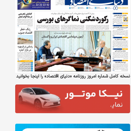
نسخه کامل شماره امروز روزنامه «دنیای‌ اقتصاد» را اینجا بخوانید