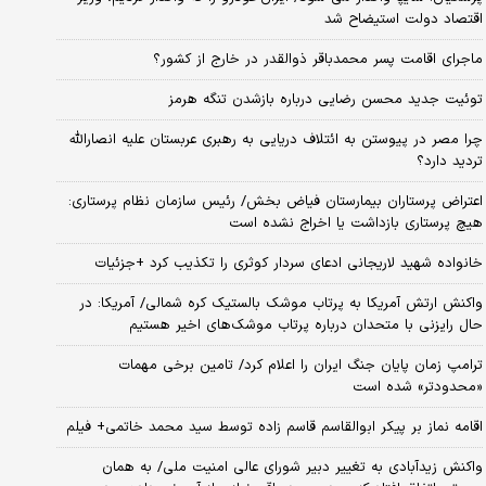
اقتصاد دولت استیضاح شد
ماجرای اقامت پسر محمدباقر ذوالقدر در خارج از کشور؟
توئیت جدید محسن رضایی درباره بازشدن تنگه هرمز
چرا مصر در پیوستن به ائتلاف دریایی به رهبری عربستان علیه انصارالله
تردید دارد؟
اعتراض پرستاران بیمارستان فیاض بخش/ رئیس سازمان نظام پرستاری:
هیچ پرستاری بازداشت یا اخراج نشده است
خانواده شهید لاریجانی ادعای سردار کوثری را تکذیب کرد +جزئیات
واکنش ارتش آمریکا به پرتاب موشک بالستیک کره شمالی/ آمریکا: در
حال رایزنی با متحدان درباره پرتاب موشک‌های اخیر هستیم
ترامپ زمان پایان جنگ ایران را اعلام کرد/ تامین برخی مهمات
«محدودتر» شده است
اقامه نماز بر پیکر ابوالقاسم قاسم زاده توسط سید محمد خاتمی+ فیلم
واکنش زیدآبادی به تغییر دبیر شورای عالی امنیت ملی/ به همان