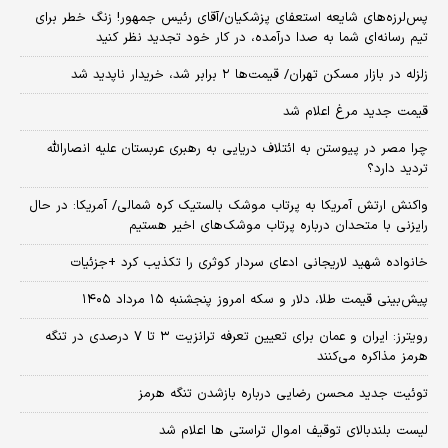
پس‌لرزه‌های شایعه استعفای پزشکیان/آقای رئیس جمهور! زنگ خطر برای
تیم رسانه‌ای شما به صدا درآمده، در کار خود تجدید نظر کنید
زلزله در بازار مسکن تهران/ قیمت‌ها ۲ برابر شد، خریدار ناپدید شد
قیمت جدید مرغ اعلام شد
چرا مصر در پیوستن به ائتلاف دریایی به رهبری عربستان علیه انصارالله
تردید دارد؟
واکنش ارتش آمریکا به پرتاب موشک بالستیک کره شمالی/ آمریکا: در حال
رایزنی با متحدان درباره پرتاب موشک‌های اخیر هستیم
خانواده شهید لاریجانی ادعای سردار کوثری را تکذیب کرد +جزئیات
پیش‌بینی قیمت طلا، دلار و سکه امروز پنجشنبه ۱۵ مرداد ۱۴۰۵
رویترز: ایران و عمان برای تعیین تعرفه ترانزیت ۳ تا ۷ درصدی در تنگه
هرمز مذاکره می‌کنند
توئیت جدید محسن رضایی درباره بازشدن تنگه هرمز
لیست بلندبالای توقیف اموال تراستی ها اعلام شد