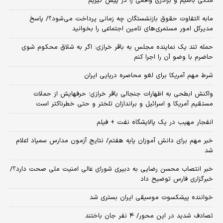
متکی باشیم و برادری واقعی را در پیش گیریم
مابه التفاوت حقوق بازنشستگان چه زمانی پرداخت می‌شود؟/ پاسخ
مدیرکل امور مستمری‌های تامین اجتماعی را بخوانید
حمله تند یک نماینده مجلس به باقر خرازی: اگر به شلاق محکوم شوی
حاضرم با وضو آن را اجرا کنم
شرط مهم آمریکا برای لغو محاصره دریایی ایران
واکنش ابطحی به اظهارات جنجالی باقر خرازی؛ حرفهایش از حملات
مستقیم آمریکا و اسرائیل و براندازان تلختر و حتی خطرناکتر است
انفجار مهیب در یک پالایشگاه نفت + فیلم
خبر مهم برای دانش آموزان پایه هفتم/ نتایج آزمون مدارس سمپاد اعلام
شد
خبر انتصاب محسن رضایی به دبیری شورای عالی امنیت ملی صحت دارد؟/
خبرگزاری فارس توضیح داد
خواننده پیشکسوت موسیقی ایران بستری شد
تصادف شدید در این محور/ ۴ نفر جان باختند