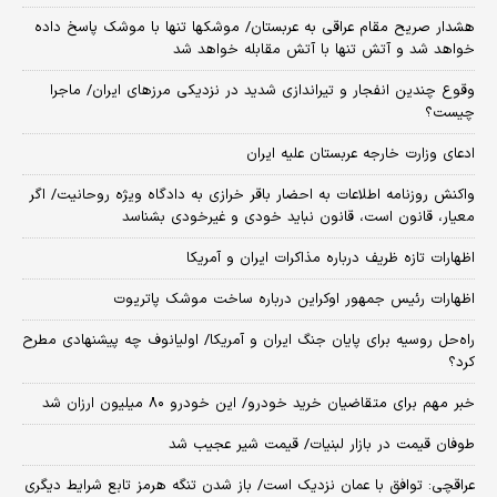
هشدار صریح مقام عراقی به عربستان/ موشکها تنها با موشک پاسخ داده
خواهد شد و آتش تنها با آتش مقابله خواهد شد
وقوع چندین انفجار و تیراندازی شدید در نزدیکی مرز‌های ایران/ ماجرا
چیست؟
ادعای وزارت خارجه عربستان علیه ایران
واکنش روزنامه اطلاعات به احضار باقر خرازی به دادگاه ویژه روحانیت/ اگر
معیار، قانون است، قانون نباید خودی و غیرخودی بشناسد
اظهارات تازه ظریف درباره مذاکرات ایران و آمریکا
اظهارات رئیس جمهور اوکراین درباره ساخت موشک پاتریوت
راه‌حل روسیه برای پایان جنگ ایران و آمریکا/ اولیانوف چه پیشنهادی مطرح
کرد؟
خبر مهم برای متقاضیان خرید خودرو/ این خودرو ۸۰ میلیون ارزان شد
طوفان قیمت در بازار لبنیات/ قیمت شیر عجیب شد
عراقچی: توافق با عمان نزدیک است/ باز شدن تنگه هرمز تابع شرایط دیگری