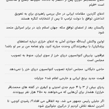
ادعای محمدباقر خرازی پس از احضار به دادگاه؛ کلیپ‌ها جعلی و ساختگی
است +فیلم
ادعای گاردین: مقامات ایرانی در حال بررسی راهبردی برای به تعویق
انداختن توافق با دولت ترامپ تا پس از انتخابات کنگره هستند
پاکستان بعد از امضای توافق مکه: جهان اسلام باید در برابر اسرائیل متحد
شود
اولین واکنش آیت‌الله جوادی آملی به ادعای خرازی درباره استعفای
پزشکیان/ با برهم‌زنندگان وحدت مبارزه کنید، ولو عمامه من بر سر او باشد!
عراقچی: پذیرش کنوانسیون دریای خرز از سوی ایران، منوط به تصویب
مجلس است
حاجی دلیگانی: مجلس اجازه تصویب کنوانسیون دریای خزر را نمی‌دهد
قیمت جدید برنج ایرانی و خارجی اعلام شد+ جزئیات
ردپای بیش از ۳ یا ۴ جرم جدی امنیتی و کیفری در گفته های محمدباقر
خرازی/ هشدار برای آن‌هایی که می‌خواهند به ۲۵۰ هزار نفر بپیوندند
اگر جلیلی رئیس جمهور می شد، چه اتفاقی می افتاد؟/ رشیدی کوچی: تا
آخرین لحظه تلاش کردیم از درگیری جلوگیری شود