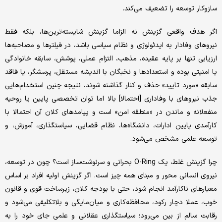
سازوکار توسعه را تضعیف می‌کند.
اگر هدف واقعی گزینش نه الزاما گزینش شایسته‌ترین‌ها، بلکه فقط
نیروهای وفادار به ایدئولوژی و نظام سیاسی باشد، در فیلترها و مصاحبه‌ها
ارزیابی تنها بر پایه‌ عقیده، مذهب، التزام عملی، پوشش، سابقه خانوادگی
یا امنیتی بوده و استعدادها و نخبگان با اندیشه مستقل، پرسشگر، یا فاقد
سابقه «مورد تایید» حذف و کنار گذاشته شوند، نتیجه چنین استخدام‌هایی
جذب نیروهای با وفاداری [احتمالا] بالا اما توان تخصصی پایین یا روحیه
منفعلانه و ماندن در «منطقه امن» است و پیامدهای کلان آن احتمالا با
کارآمدی پایین ادارات، دانشگاه‌ها، نظام قضایی، سیاستگذاری، آموزش، و
توسعه علمی مشخص می‌شود.
چرا گزینش غلط، یک O-Ring بحرانی و سرنوشت‌ساز است؟ چون در توسعه،
نیروی انسانی محور و مبنای همه چیز است. اگر گزینش اولیه افراد بر اساس
معیارهای ناکارآمد انجام شود، حتی با بودجه کلان، زیرساخت قوی و قانون
خوب، عملا دچار رکود، محافظه‌کاری و میان‌مایگی و بلاتکلیفی می‌شود و
رقابت سالم از بین می‌رود؛ سیاستگذاری عقلانی و علمی جای خود را به