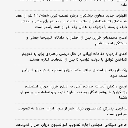
ماند
اظهارات جدید معاون پزشکیان درباره تصمیم‌گیری شعام/ ۱۲ نفر از اعضا
به امضای تفاهم‌نامه رأی مثبت داده‌اند و یک نفر رأی منفی/ صدای
طیف وابسته یا نزدیک به همان یک نفر از همه بلندتر است
ادعای محمدباقر خرازی پس از احضار به دادگاه؛ کلیپ‌ها جعلی و
ساختگی است +فیلم
ادعای گاردین: مقامات ایرانی در حال بررسی راهبردی برای به تعویق
انداختن توافق با دولت ترامپ تا پس از انتخابات کنگره هستند
پاکستان بعد از امضای توافق مکه: جهان اسلام باید در برابر اسرائیل
متحد شود
اولین واکنش آیت‌الله جوادی آملی به ادعای خرازی درباره استعفای
پزشکیان/ با برهم‌زنندگان وحدت مبارزه کنید، ولو عمامه من بر سر او
باشد!
عراقچی: پذیرش کنوانسیون دریای خرز از سوی ایران، منوط به تصویب
مجلس است
حاجی دلیگانی: مجلس اجازه تصویب کنوانسیون دریای خزر را نمی‌دهد