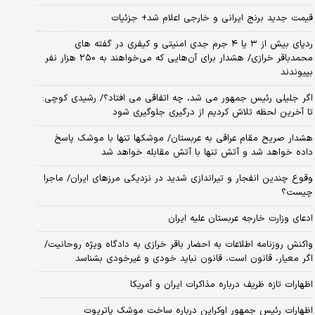
قیمت جدید برنج ایرانی و خارجی اعلام شد+ جزئیات
ردپای بیش از ۳ یا ۴ جرم جدی امنیتی و کیفری در گفته های
محمدباقر خرازی/ هشدار برای آن‌هایی که می‌خواهند به ۲۵۰ هزار نفر
بپیوندند
اگر جلیلی رئیس جمهور می شد، چه اتفاقی می افتاد؟/ رشیدی کوچی:
تا آخرین لحظه تلاش کردیم از درگیری جلوگیری شود
هشدار صریح مقام عراقی به عربستان/ موشکها تنها با موشک پاسخ
داده خواهد شد و آتش تنها با آتش مقابله خواهد شد
وقوع چندین انفجار و تیراندازی شدید در نزدیکی مرز‌های ایران/ ماجرا
چیست؟
ادعای وزارت خارجه عربستان علیه ایران
واکنش روزنامه اطلاعات به احضار باقر خرازی به دادگاه ویژه روحانیت/
اگر معیار، قانون است، قانون نباید خودی و غیرخودی بشناسد
اظهارات تازه ظریف درباره مذاکرات ایران و آمریکا
اظهارات رئیس جمهور اوکراین درباره ساخت موشک پاتریوت