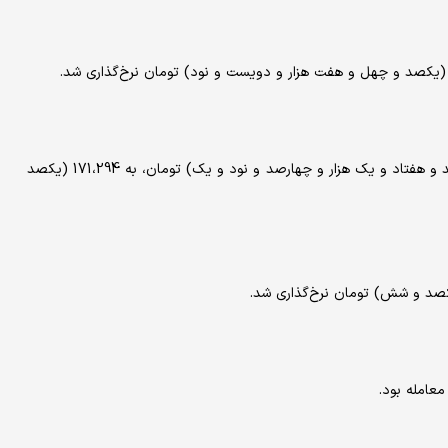
یورو حواله‌ای امروز با کاهش نسبت به روز سه‌شنبه، از 171،491 (یکصد و هفتاد و یک هزار و چهارصد و نود و یک) تومان، به 171،294 (یکصد