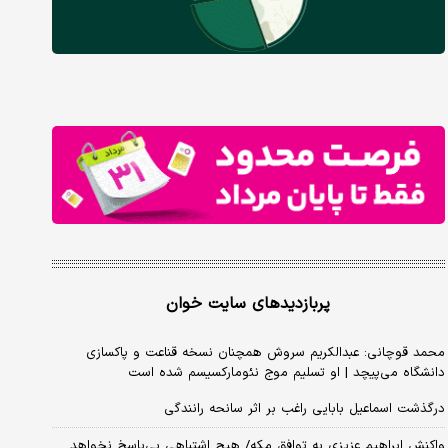
پربازدیدهای سایت خوان
محمد قوچانی: عبدالکریم سروش همچنان نسخه قناعت و پاکسازی
دانشگاه می‌پیچد | او تسلیم موج نئومارکسیسم شده است
درگذشت اسماعیل بابایی راغب بر اثر سانحه رانندگی
واکنش ابراهیم عزیزی به توافق مکه/ هیچ اشتباهی بی‌پاسخ نخواهد