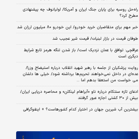
راه‌حل روسیه برای پایان جنگ ایران و آمریکا/ اولیانوف چه پیشنهادی
مطرح کرد؟
خبر مهم برای متقاضیان خرید خودرو/ این خودرو ۸۰ میلیون ارزان شد
طوفان قیمت در بازار لبنیات/ قیمت شیر عجیب شد
عراقچی: توافق با عمان نزدیک است/ باز شدن تنگه هرمز تابع شرایط
دیگری است
روایت پزشکیان از جلسه با رهبر شهید انقلاب درباره استیضاح وزرا/
عده‌ای در داخل نمی‌خواهند تحریم‌ها برداشته شود/ خیلی ها دلشان
می خواست من استعفا بدهم اما ...
ادعای تازه سنتکام درباره ناو «آبراهام لینکلن» و محاصره دریایی ایران/
بیش از ۳۰ کشتی اجازه عبور گرفتند
بیشترین آب شیرین جهان در اختیار کدام کشورهاست؟ + اینفوگرافی