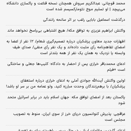
محمد قوچانی: عبدالکریم سروش همچنان نسخه قناعت و پاکسازی دانشگاه
می‌پیچد | او تسلیم موج نئومارکسیسم شده است
درگذشت اسماعیل بابایی راغب بر اثر سانحه رانندگی
واکنش ابراهیم عزیزی به توافق مکه/ هیچ اشتباهی بی‌پاسخ نخواهد ماند
اظهارات جدید معاون پزشکیان درباره تصمیم‌گیری شعام/ ۱۲ نفر از اعضا به
امضای تفاهم‌نامه رأی مثبت داده‌اند و یک نفر رأی منفی/ صدای طیف
وابسته یا نزدیک به همان یک نفر از همه بلندتر است
ادعای محمدباقر خرازی پس از احضار به دادگاه؛ کلیپ‌ها جعلی و ساختگی
است +فیلم
اولین واکنش آیت‌الله جوادی آملی به ادعای خرازی درباره استعفای
پزشکیان/ با برهم‌زنندگان وحدت مبارزه کنید، ولو عمامه من بر سر او باشد!
پاکستان بعد از امضای توافق مکه: جهان اسلام باید در برابر اسرائیل متحد
شود
عراقچی: پذیرش کنوانسیون دریای خرز از سوی ایران، منوط به تصویب
مجلس است
ادعای گاردین: مقامات ایرانی در حال بررسی راهبردی برای به تعویق