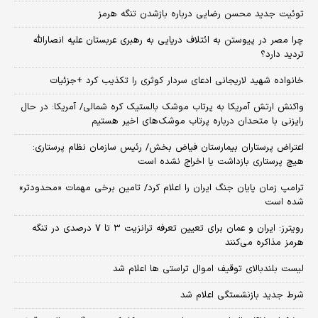
توئیت جدید محسن رضایی درباره بازشدن تنگه هرمز
چرا مصر در پیوستن به ائتلاف دریایی به رهبری عربستان علیه انصارالله
تردید دارد؟
خانواده شهید لاریجانی ادعای سردار کوثری را تکذیب کرد +جزئیات
واکنش ارتش آمریکا به پرتاب موشک بالستیک کره شمالی/ آمریکا: در حال
رایزنی با متحدان درباره پرتاب موشک‌های اخیر هستیم
اعتراض پرستاران بیمارستان فیاض بخش/ رئیس سازمان نظام پرستاری:
هیچ پرستاری بازداشت یا اخراج نشده است
ترامپ زمان پایان جنگ ایران را اعلام کرد/ تامین برخی مهمات «محدودتر»
شده است
رویترز: ایران و عمان برای تعیین تعرفه ترانزیت ۳ تا ۷ درصدی در تنگه
هرمز مذاکره می‌کنند
لیست بلندبالای توقیف اموال تراستی ها اعلام شد
شرط جدید بازنشستگی اعلام شد