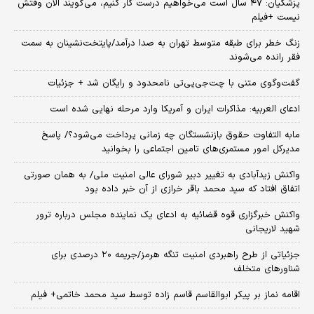
پزشکیان: ۴۷ سال است می‌خواهیم درست کار کنیم، می‌گویند الان وقتش
نیست +فیلم
زنگ خطر برای طبقه متوسط تهران به صدا درآمد/پایتخت‌نشینان به سمت
فقر رانده می‌شوند
گفت‌وگوی متنی با چت‌جی‌پی‌تی نامحدود و رایگان شد + جزئیات
ادعای العربیه: مذاکرات ایران و آمریکا وارد مرحله نهایی شده است
مابه التفاوت حقوق بازنشستگان چه زمانی پرداخت می‌شود؟/ پاسخ
مدیرکل امور مستمری‌های تامین اجتماعی را بخوانید
واکنش زیدآبادی به تغییر دبیر شورای عالی امنیت ملی/ به همان صورتی
اتفاق افتاد که سید محمد باقر خرازی از آن خبر داده بود
واکنش خبرگزاری قوه قضائیه به ادعای یک نماینده مجلس درباره ترور
شهید لاریجانی
جزئیاتی از طرح راهبردی امنیت تنگه هرمز/جریمه ۲۰ درصدی برای
شناورهای متخلف
اقامه نماز بر پیکر ابوالقاسم قاسم زاده توسط سید محمد خاتمی+ فیلم