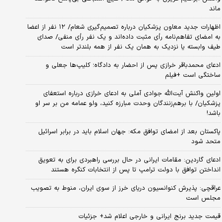
ماند
اظهارات جدید معاون پزشکیان درباره تصمیم‌گیری شعام/ ۱۲ نفر از اعضا
به امضای تفاهم‌نامه رأی مثبت داده‌اند و یک نفر رأی منفی/ صدای
طیف وابسته یا نزدیک به همان یک نفر از همه بلندتر است
ادعای محمدباقر خرازی پس از احضار به دادگاه؛ کلیپ‌ها جعلی و
ساختگی است +فیلم
اولین واکنش آیت‌الله جوادی آملی به ادعای خرازی درباره استعفای
پزشکیان/ با برهم‌زنندگان وحدت مبارزه کنید، ولو عمامه من بر سر او
باشد!
پاکستان بعد از امضای توافق مکه: جهان اسلام باید در برابر اسرائیل
متحد شود
ادعای گاردین: مقامات ایرانی در حال بررسی راهبردی برای به تعویق
انداختن توافق با دولت ترامپ تا پس از انتخابات کنگره هستند
عراقچی: پذیرش کنوانسیون دریای خرز از سوی ایران، منوط به تصویب
مجلس است
قیمت جدید برنج ایرانی و خارجی اعلام شد+ جزئیات