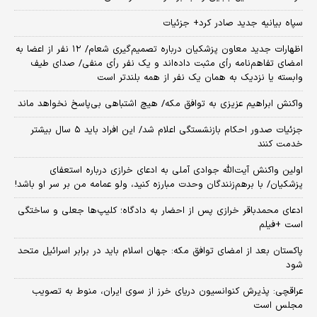
سپاه بیانیه جدید صادر کرد+ جزئیات
اظهارات جدید معاون پزشکیان درباره تصمیم‌گیری شعام/ ۱۲ نفر از اعضا به
امضای تفاهم‌نامه رأی مثبت داده‌اند و یک نفر رأی منفی/ صدای طیف
وابسته یا نزدیک به همان یک نفر از همه بلندتر است
واکنش ابراهیم عزیزی به توافق مکه/ هیچ اشتباهی بی‌پاسخ نخواهد ماند
جزئیات صدور احکام بازنشستگی اعلام شد/ این افراد باید ۵ سال بیشتر
خدمت کنند
اولین واکنش آیت‌الله جوادی آملی به ادعای خرازی درباره استعفای
پزشکیان/ با برهم‌زنندگان وحدت مبارزه کنید، ولو عمامه من بر سر او باشد!
ادعای محمدباقر خرازی پس از احضار به دادگاه؛ کلیپ‌ها جعلی و ساختگی
است +فیلم
پاکستان بعد از امضای توافق مکه: جهان اسلام باید در برابر اسرائیل متحد
شود
عراقچی: پذیرش کنوانسیون دریای خرز از سوی ایران، منوط به تصویب
مجلس است