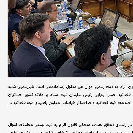
ش میزان، آیین آغاز به کار سامانه ثبت ادعا موضوع ماده۱۰ قانون الزام به ثبت رسمی اموال غیر منقول (ساماندهی اسناد غیررسمی) شنبه
 قضائیه، حسن بابایی رئیس سازمان ثبت اسناد و املاک کشور، خدائیان
اطلاعات قوه قضائیه و صاحبکار خراسانی معاون راهبردی قوه قضائیه در
ی در راستای تحقق اهداف متعالی قانون الزام به ثبت رسمی معاملات اموال
 اسناد رسمی در برابر ادعا‌های معارض اشخاص ثالث، در پی تثبیت قطعی