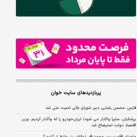
پربازدیدهای سایت خوان
فارس: محسن رضایی دبیر شورای عالی امنیت ملی شد
پزشکیان: سایپا واگذار می شود/ ایران‌خودرو را که واگذار کردیم، وزیر
اقتصاد دولت استیضاح شد
ماجرای اقامت پسر محمدباقر ذوالقدر در خارج از کشور؟