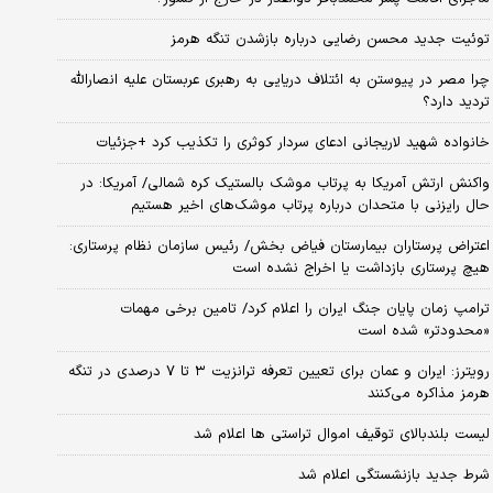
توئیت جدید محسن رضایی درباره بازشدن تنگه هرمز
چرا مصر در پیوستن به ائتلاف دریایی به رهبری عربستان علیه انصارالله
تردید دارد؟
خانواده شهید لاریجانی ادعای سردار کوثری را تکذیب کرد +جزئیات
واکنش ارتش آمریکا به پرتاب موشک بالستیک کره شمالی/ آمریکا: در
حال رایزنی با متحدان درباره پرتاب موشک‌های اخیر هستیم
اعتراض پرستاران بیمارستان فیاض بخش/ رئیس سازمان نظام پرستاری:
هیچ پرستاری بازداشت یا اخراج نشده است
ترامپ زمان پایان جنگ ایران را اعلام کرد/ تامین برخی مهمات
«محدودتر» شده است
رویترز: ایران و عمان برای تعیین تعرفه ترانزیت ۳ تا ۷ درصدی در تنگه
هرمز مذاکره می‌کنند
لیست بلندبالای توقیف اموال تراستی ها اعلام شد
شرط جدید بازنشستگی اعلام شد