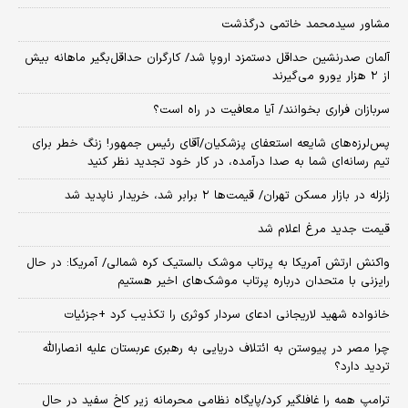
مشاور سیدمحمد خاتمی درگذشت
آلمان صدرنشین حداقل دستمزد اروپا شد/ کارگران حداقل‌بگیر ماهانه بیش
از ۲ هزار یورو می‌گیرند
سربازان فراری بخوانند/ آیا معافیت در راه است؟
پس‌لرزه‌های شایعه استعفای پزشکیان/آقای رئیس جمهور! زنگ خطر برای
تیم رسانه‌ای شما به صدا درآمده، در کار خود تجدید نظر کنید
زلزله در بازار مسکن تهران/ قیمت‌ها ۲ برابر شد، خریدار ناپدید شد
قیمت جدید مرغ اعلام شد
واکنش ارتش آمریکا به پرتاب موشک بالستیک کره شمالی/ آمریکا: در حال
رایزنی با متحدان درباره پرتاب موشک‌های اخیر هستیم
خانواده شهید لاریجانی ادعای سردار کوثری را تکذیب کرد +جزئیات
چرا مصر در پیوستن به ائتلاف دریایی به رهبری عربستان علیه انصارالله
تردید دارد؟
ترامپ همه را غافلگیر کرد/پایگاه نظامی محرمانه زیر کاخ سفید در حال