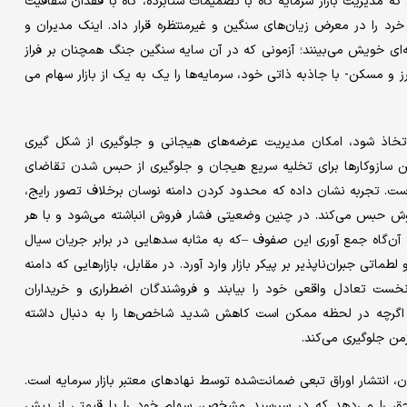
ه مدیریت بازار سرمایه گاه با تصمیمات شتابزده، گاه با فقدان شفافیت
خرد را در معرض زیان‌های سنگین و غیرمنتظره قرار داد. اینک مدیران و
فه‌ای خویش می‌بینند؛ آزمونی که در آن سایه‌ سنگین جنگ همچنان بر فراز
 و مسکن- با جاذبه‌ ذاتی خود، سرمایه‌ها را یک به ‌یک از بازار سهام می‌
تخاذ شود، امکان مدیریت عرضه‌های هیجانی و جلوگیری از شکل ‌گیری
رین سازوکارها برای تخلیه‌ سریع هیجان و جلوگیری از حبس شدن تقاضای
. تجربه نشان داده که محدود کردن دامنه‌ نوسان برخلاف تصور رایج،
فروش حبس می‌کند. در چنین وضعیتی فشار فروش انباشته می‌شود و با هر
ن‌گاه جمع‌ آوری این صفوف –که به مثابه سدهایی در برابر جریان سیال
طماتی جبران‌ناپذیر بر پیکر بازار وارد آورد. در مقابل، بازارهایی که دامنه
 نخست تعادل واقعی خود را بیابند و فروشندگان اضطراری و خریداران
د اگرچه در لحظه ممکن است کاهش شدید شاخص‌ها را به دنبال داشته
من جلوگیری می‌کند.
ران، انتشار اوراق تبعی ضمانت‌شده توسط نهادهای معتبر بازار سرمایه است.
 حق را می‌‌دهد که در سررسید مشخص، سهام خود را با قیمتی از پیش