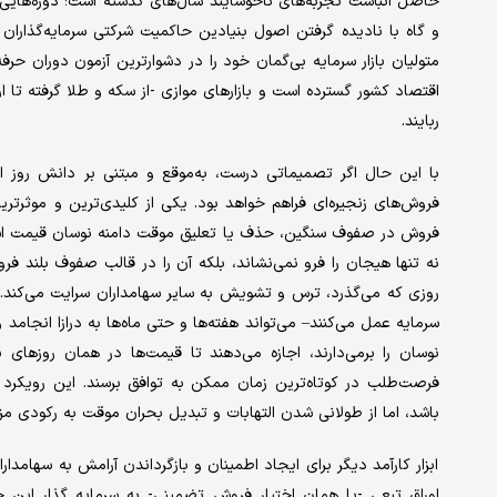
حاصل انباشت تجربه‌های ناخوشایند سال‌های گذشته است؛ دوره‌هایی ک
و گاه با نادیده گرفتن اصول بنیادین حاکمیت شرکتی سرمایه‌‌گذاران 
متولیان بازار سرمایه بی‌گمان خود را در دشوارترین آزمون دوران حر
اقتصاد کشور گسترده است و بازارهای موازی -از سکه و طلا گرفته تا ارز
ربایند.
با این حال اگر تصمیماتی درست، به‌موقع و مبتنی بر دانش روز ا
فروش‌های زنجیره‌ای فراهم خواهد بود. یکی از کلیدی‌‌ترین و موثرت
فروش در صفوف سنگین، حذف یا تعلیق موقت دامنه‌ نوسان قیمت است
نه تنها هیجان را فرو نمی‌نشاند، بلکه آن را در قالب صفوف بلند 
روزی که می‌گذرد، ترس و تشویش به سایر سهامداران سرایت می‌کند. آ
سرمایه عمل می‌کنند– می‌تواند هفته‌ها و حتی ماه‌ها به درازا انجامد و ل
نوسان را برمی‌دارند، اجازه می‌دهند تا قیمت‌ها در همان روزهای
فرصت‌طلب در کوتاه‌ترین زمان ممکن به توافق برسند. این رویکر
باشد، اما از طولانی شدن التهابات و تبدیل بحران موقت به رکودی مز
ابزار کارآمد دیگر برای ایجاد اطمینان و بازگرداندن آرامش به سهامدا
اوراق تبعی -یا همان اختیار فروش تضمینی- به سرمایه‌ گذار این