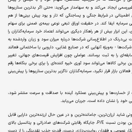
ررسمی ایجاد می‌کند و به سهامدار می‌گوید: «حتی اگر بدترین سناریوها
طمینانی در شرایط جنگی و پسا‌جنگی که تار و پود پیش‌ بینی‌ها از هم
سرمایه ایفا کند. در حقیقت اوراق تبعی نوعی بیمه‌ی ضمنی برای سهام
ن ابزار بیش از هر راهکار دیگری می‌تواند اعتماد خرد سرمایه‌‌گذاران را
‌درنگ در اطلاع‌رسانی شرکت‌ها درباره‌ میزان سود و زیان واردشده به
شرکت‌ها - به‌ویژه آنهایی که در صنایع غذایی، دارویی یا ساختمانی فعالند
ه‌ای را به ثبت برسانند. عواملی چون افزایش قیمت‌های جهانی، تغییر
رخی کالاها می‌تواند سود آوری خیره ‌کننده‌ای را برای برخی بنگاه‌ها رقم
عالان بازار قرار نگیرد، سرمایه‌گذاران ناگزیر بدترین سناریوها را پیش‌‌بینی
ه از خسارت‌ها و پیش‌بینی عملکرد آینده با صداقت و سرعت منتشر شود،
ی خود را نشان داده است، جریان می‌‌یابد.
ی شاید ارزان‌‌ترین، جامانده‌‌ترین و در عین حال ارزنده‌‌ترین دارایی قابل
معامله برای عموم مردم باشد. اما این قابلیت ذاتی -که ریشه در پایین بودن نسبت P/E، جایگاه رقابتی شرکت‌های صادراتی و پتانسیل بالای
فکار عمومی و فقدان روایت‌پردازی درست، قدرت جذب نقدینگی را از دست