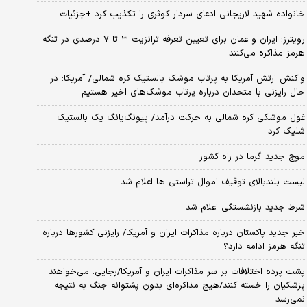
خانواده شهید لاریجانی ادعای سردار کوثری را تکذیب کرد +جزئیات
رویترز: ایران و عمان برای تعیین تعرفه ترانزیت ۳ تا ۷ درصدی در تنگه
هرمز مذاکره می‌کنند
واکنش ارتش آمریکا به پرتاب موشک بالستیک کره شمالی/ آمریکا: در
حال رایزنی با متحدان درباره پرتاب موشک‌های اخیر هستیم
غول موشکی کره شمالی به حرکت درآمد/ پیونگ‌یانگ یک بالستیک
شلیک کرد
موج جدید گرما در راه کشور
لیست بلندبالای توقیف اموال تراستی ها اعلام شد
شرط جدید بازنشستگی اعلام شد
خبر جدید پاکستان درباره مذاکرات ایران و آمریکا/ رایزنی کشورها درباره
تنگه هرمز ادامه دارد؟
پشت پرده اختلافات بر سر مذاکرات ایران و آمریکا/رجایی: می‌خواهند
پزشکیان را خسته کنند/هیچ مذاکره‌ای بدون پشتوانه جنگ به نتیجه
نمی‌رسد