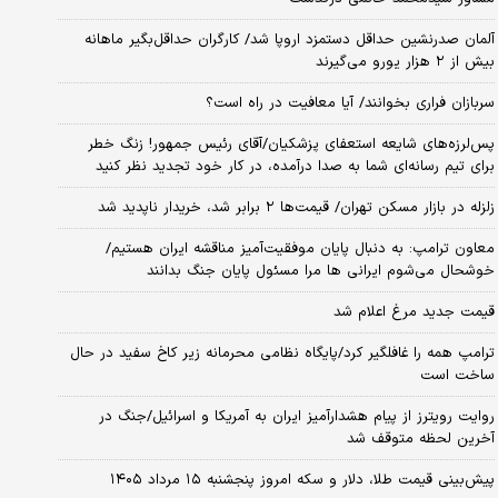
آلمان صدرنشین حداقل دستمزد اروپا شد/ کارگران حداقل‌بگیر ماهانه
بیش از ۲ هزار یورو می‌گیرند
سربازان فراری بخوانند/ آیا معافیت در راه است؟
پس‌لرزه‌های شایعه استعفای پزشکیان/آقای رئیس جمهور! زنگ خطر
برای تیم رسانه‌ای شما به صدا درآمده، در کار خود تجدید نظر کنید
زلزله در بازار مسکن تهران/ قیمت‌ها ۲ برابر شد، خریدار ناپدید شد
معاون ترامپ: به دنبال پایان موفقیت‌آمیز مناقشه ایران هستیم/
خوشحال می‌شوم ایرانی ها مرا مسئول پایان جنگ بدانند
قیمت جدید مرغ اعلام شد
ترامپ همه را غافلگیر کرد/پایگاه نظامی محرمانه زیر کاخ سفید در حال
ساخت است
روایت رویترز از پیام هشدارآمیز ایران به آمریکا و اسرائیل/جنگ در
آخرین لحظه متوقف شد
پیش‌بینی قیمت طلا، دلار و سکه امروز پنجشنبه ۱۵ مرداد ۱۴۰۵