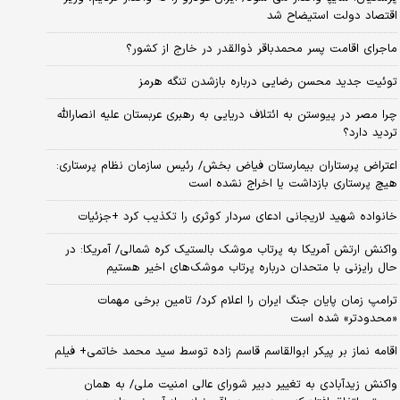
اقتصاد دولت استیضاح شد
ماجرای اقامت پسر محمدباقر ذوالقدر در خارج از کشور؟
توئیت جدید محسن رضایی درباره بازشدن تنگه هرمز
چرا مصر در پیوستن به ائتلاف دریایی به رهبری عربستان علیه انصارالله
تردید دارد؟
اعتراض پرستاران بیمارستان فیاض بخش/ رئیس سازمان نظام پرستاری:
هیچ پرستاری بازداشت یا اخراج نشده است
خانواده شهید لاریجانی ادعای سردار کوثری را تکذیب کرد +جزئیات
واکنش ارتش آمریکا به پرتاب موشک بالستیک کره شمالی/ آمریکا: در
حال رایزنی با متحدان درباره پرتاب موشک‌های اخیر هستیم
ترامپ زمان پایان جنگ ایران را اعلام کرد/ تامین برخی مهمات
«محدودتر» شده است
اقامه نماز بر پیکر ابوالقاسم قاسم زاده توسط سید محمد خاتمی+ فیلم
واکنش زیدآبادی به تغییر دبیر شورای عالی امنیت ملی/ به همان