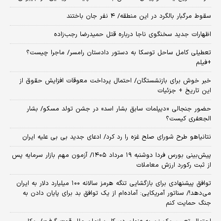
سقوط مرگبار بالگرد در این منطقه/ ۴ نفر جان باختند
اظهارات جدید سخنگوی ناجا درباره قتل حمیدرضا رجب‌زاده
تعطیلی کامل ساحل توسکا به دستور دادستان رامسر/ ماجرا چیست؟
+فیلم
خبر خوش برای بازنشستگان/ احتمال پرداخت معوقات افزایش حقوق از
این تاریخ + جزئیات
حضور جنجالی «دیپلمات سابق بشار اسد» در جشن تولد مسکو/ بشار
الجعفری کیست؟
نتانیاهو طرح شورای صلح غزه را رد کرد/ ادعای جدید بی بی علیه ایران
​پیش‌بینی بورس فردا دوشنبه ۱۹ مرداد ۱۴۰۵/ آزمون مهم بازار سرمایه پس
از ثبت رکورد ارزش معاملات
توافق پیشنهادی برای بازگشایی تنگه هرمز سالانه ۱۰۰ میلیارد دلار به ایران
می‌دهد!/ سناتور آمریکایی: آماده‌ام از یک توافق بد برای پایان دادن به
جنگ حمایت کنم