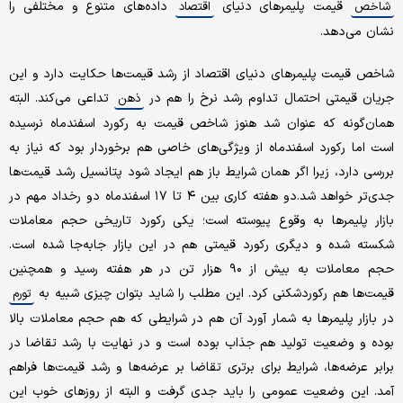
قیمت پلیمرهای دنیای
داده‌های متنوع و مختلفی را
شاخص
اقتصاد
نشان می‌دهد.
شاخص قیمت پلیمرهای دنیای اقتصاد از رشد قیمت‌ها حکایت دارد و این
جریان قیمتی احتمال تداوم رشد نرخ را هم در
تداعی می‌کند. البته
ذهن
همان‌گونه که عنوان شد هنوز شاخص قیمت به رکورد اسفندماه نرسیده
است اما رکورد اسفندماه از ویژگی‌های خاصی هم برخوردار بود که نیاز به
بررسی دارد، زیرا اگر همان شرایط باز هم ایجاد شود پتانسیل رشد قیمت‌ها
جدی‌تر خواهد شد.دو هفته کاری بین ۴ تا ۱۷ اسفندماه دو رخداد مهم در
بازار پلیمرها به وقوع پیوسته است؛ یکی رکورد تاریخی حجم معاملات
شکسته شده و دیگری رکورد قیمتی هم در این بازار جابه‌جا‌ شده است.
حجم معاملات به بیش از ۹۰ هزار تن در هر هفته رسید و همچنین
قیمت‌ها هم رکوردشکنی کرد. این مطلب را شاید بتوان چیزی شبیه به
تورم
در بازار پلیمرها به شمار آورد آن هم در شرایطی که هم حجم معاملات بالا
بوده و وضعیت تولید هم جذاب بوده است و در نهایت با رشد تقاضا در
برابر عرضه‌ها، شرایط برای برتری تقاضا بر عرضه‌ها و رشد قیمت‌ها فراهم
آمد. این وضعیت عمومی را باید جدی گرفت و البته از روزهای خوب این