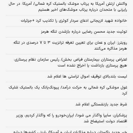
واکنش ارتش آمریکا به پرتاب موشک بالستیک کره شمالی/ آمریکا: در حال
رایزنی با متحدان درباره پرتاب موشک‌های اخیر هستیم
خانواده شهید لاریجانی ادعای سردار کوثری را تکذیب کرد +جزئیات
توئیت جدید محسن رضایی درباره بازشدن تنگه هرمز
رویترز: ایران و عمان برای تعیین تعرفه ترانزیت ۳ تا ۷ درصدی در تنگه
هرمز مذاکره می‌کنند
اعتراض پرستاران بیمارستان فیاض بخش/ رئیس سازمان نظام پرستاری:
هیچ پرستاری بازداشت یا اخراج نشده است
لیست بلندبالای توقیف اموال تراستی ها اعلام شد
غول موشکی کره شمالی به حرکت درآمد/ پیونگ‌یانگ یک بالستیک شلیک
کرد
شرط جدید بازنشستگی اعلام شد
پزشکیان: سایپا واگذار می شود/ ایران‌خودرو را که واگذار کردیم، وزیر
اقتصاد دولت استیضاح شد
خبر جدید پاکستان درباره مذاکرات ایران و آمریکا/ رایزنی کشورها درباره