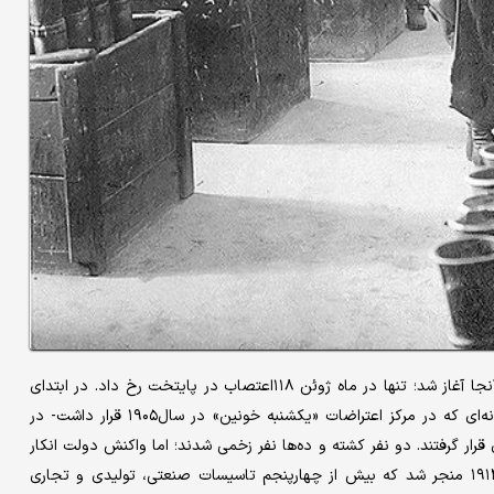
وقتی خبر این اعتصاب به سن‌پترزبورگ رسید، ناآرامی‌های کارگری در آنجا آغاز شد؛ تنها در ماه ژوئن ۱۱۸اعتصاب در پایتخت رخ داد. در ابتدای
ماه ژوئیه، حدود ۱۲هزار کارگر از کارخانه فولاد پوتیلوف -همان کارخانه‌ای که در مرکز اعتراضات «یکشنبه خونین» در سال۱۹۰۵ قرار داشت- در
 قرار گرفتند. دو نفر کشته و ده‌ها نفر زخمی شدند؛ اما واکنش دولت انکار
وقوع این حادثه بود. این وضعیت به اعتصاب عمومی بزرگ ژوئیه۱۹۱۴ منجر شد که بیش از چهارپنجم تاسیسات صنعتی، تولیدی و تجاری