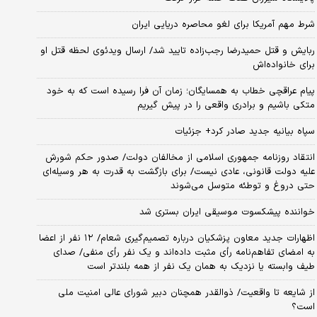
شرط مهم آمریکا برای لغو محاصره دریایی ایران
ربایش و قتل حمیدرضا رجب‌زاده تایید شد/ ارسال ویدئوی لحظه قتل او
برای خانواده‌اش
پیام عراقچی خطاب به همسایگان؛ زمان آن فرا رسیده است که به خود
متکی باشیم و برادری واقعی را در پیش گیریم
سپاه بیانیه جدید صادر کرد+ جزئیات
انتقاد روزنامه جمهوری اسلامی از مخالفان دولت/ صدور حکم شورش
علیه دولت قانونی، عادی نیست/ برای بازگشت به قدرت به هر وسیله‌ای
حتی دروغ و توطئه متوسل می‌شوند
خواننده پیشکسوت موسیقی ایران بستری شد
اظهارات جدید معاون پزشکیان درباره تصمیم‌گیری شعام/ ۱۲ نفر از اعضا
به امضای تفاهم‌نامه رأی مثبت داده‌اند و یک نفر رأی منفی/ صدای
طیف وابسته یا نزدیک به همان یک نفر از همه بلندتر است
از شایعه تا واقعیت/ ذوالقدر همچنان دبیر شورای ‌عالی امنیت ملی
است؟