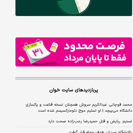
پربازدیدهای سایت خوان
محمد قوچانی: عبدالکریم سروش همچنان نسخه قناعت و پاکسازی
دانشگاه می‌پیچد | او تسلیم موج نئومارکسیسم شده است
تسنیم: ربایش و قتل حمیدرضا رجب‌زاده صحت دارد
پالایشگاه سیزران هدف حمله قرار گرفت