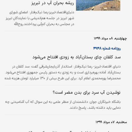
ریشه بحران آب در تبریز
دنیای‌اقتصاد-تبریز-رعنا نیک‌رفتار:
اعضای شورای
شهر تبریز در جلسه هم‌اندیشی با نمایندگان تبریز
در مجلس به بحران کم‌آبی پرداختند.روح‌الله
متفکرآزاد، نماینده تبریز در مجلس بحران آب تبریز
را نبود مدیریت استراتژیک در زمینه قطعی آب
چهارشنبه، ۰۸ مرداد ۱۳۹۹
دانست و گفت: مردم احساس بی‌عدالتی می‌کنند
که چرا قطعی آب در مناطق کم‌برخوردار اتفاق
روزنامه شماره ۴۹۴۸
می‌افتد.وی گفت: قطعی آب مربوط به تمام مناطق
سد کلقان چای بستان‌آباد به زودی افتتاح می‌شود
مختلف است، اما مشکل اصلی مربوط به رینگ
پیرامونی آب تبریز است و آب ورودی به تبریز از
دنیای اقتصاد-تبریز- رعنا نیک‌رفتار:
استاندار آذربایجان‌شرقی گفت: سد کلقان در
نقاط مختلف به یکدیگر وصل نیستند و به همین
بستان‌آباد آماده بهره‌برداری است و به زودی به دستور رئیس جمهوری افتتاح می‌شود.
دلیل آب به برخی نقاط با فشار کم می‌رسد.
محمدرضا پورمحمدی اعلام کرد: برای این طرح بیش از ۱۳۰ میلیارد تومان هزینه شده
است که با احتساب ارزش روز این هزینه ۵۰۰ میلیارد تومان می‌شود. وی با بیان اینکه
عملیات اجرایی این طرح از سال ۱۳۸۴ شروع شده و در سال ۱۳۹۶ این سد به طور
نوشیدن آب سرد برای بدن مضر است؟
آزمایشی آبگیری شده است، افزود: با بهره‌برداری از این سد شاهد توسعه پایدار در
باشگاه خبرنگاران جوان:
دانشمندان از منظر علمی به این سوال که آب آشامیدنی چه
حوزه اقتصاد و صنعت و کشاورزی منطقه خواهیم بود. وی مهم‌ترین هدف از اجرای…
دمایی باید داشته باشد، پاسخ دادند.
سه‌شنبه، ۰۷ مرداد ۱۳۹۹