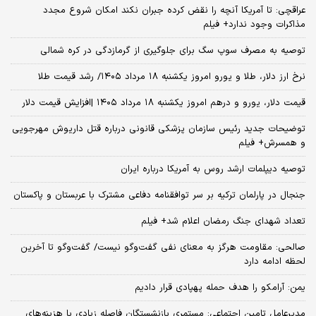
عراقچی: تا آمریکا آنچه را نقض کرده جبران نکند امکان شروع مجدد
مذاکرات وجود ندارد+ فیلم
توصیه به مصرف سوپ سگ برای جلوگیری از گرمازدگی در کره شمالی
نرخ ارز دلار، طلا و یورو امروز یکشنبه ۱۸ مرداد ۱۴۰۵/ رشد قیمت طلا
قیمت دلار، یورو و درهم امروز یکشنبه ۱۸ مرداد ۱۴۰۵ |افزایش قیمت دلار
توضیحات جدید رئیس سازمان پزشکی قانونی درباره قتل داریوش مهرجویی
و همسرش+ فیلم
توصیه دیپلمات ارشد روس به آمریکا درباره ایران
جنجال در پارلمان ترکیه بر سر توافقنامه دفاعی مشترک با عربستان و پاکستان
تعداد شهدای جنگ رمضان اعلام شد+ فیلم
صالحی: مقاومت هرگز به معنای نفی گفت‌وگو نیست/ گفت‌وگو تا آخرین
لحظه ادامه دارد
یمن: آرامکو را هدف حمله پهپادی قرار دادیم
مدیرعامل تامین اجتماعی: مستمری بازنشستگان فاصله زیادی با هزینه‌های