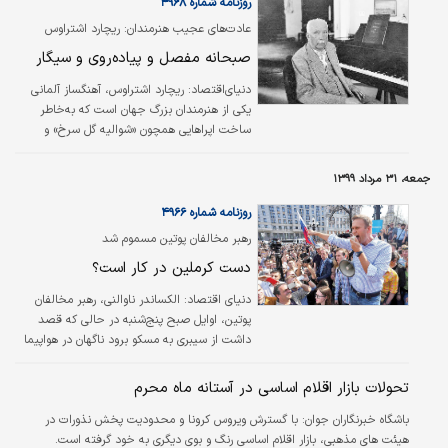
مصرف‌کنندگان مجموعه گلستان را بنیان گذار
روزنامه شماره ۴۹۶۸
است. مواردی از جمله تحقیق مستمر در شناسایی
عادت‌های عجیب هنرمندان: ریچارد اشتراوس
نیاز مردم و مشتریان، افزایش مهارت و کارآیی،
صبحانه مفصل و پیاده‌روی و سیگار
مشارکت منابع انسانی در روند توسعه فعالیت‌ها،
بهبود مستمر در چرخه تولید، افزایش توان رقابت
دنیای‌اقتصاد:
ریچارد اشتراوس، آهنگساز آلمانی
در کسب سهم بازار با به‌کارگیری تیم…
یکی از هنرمندان بزرگ جهان است که به‌خاطر
ساخت اپرا‌هایی همچون «شوالیه گل سرخ» و
«سالومه» و... به شهرت رسید. این آهنگساز نیز در
زندگی پرفراز و نشیب خود با عادت‌های عجیبی
جمعه، ۳۱ مرداد ۱۳۹۹
همراه بود. صبح‌ها ساعت ۸ از خواب بیدار می‌شد
و بعد از حمام پشت میز صبحانه می‌نشست. در
روزنامه شماره ۴۹۶۶
طول دوران زندگی عادت کرده بود صبحانه‌ای
رهبر مخالفان پوتین مسموم شد
مفصل بخورد. سه عدد تخم‌مرغ، چای و مربای
دست کرملین در کار است؟
خانگی غذاهای ثابت صبحانه‌اش را تشکیل
می‌دادند. بعد از آن برای پیاده‌روی از خانه بیرون
دنیای اقتصاد:
الکساندر ناوالنی، رهبر مخالفان
می‌رفت و وقتی برمی‌گشت کارش را آغاز می‌کرد.…
پوتین، اوایل صبح پنج‌شنبه در حالی که قصد
داشت از سیبری به مسکو برود ناگهان در هواپیما
بیمار شد. هواپیما فرود اضطراری در «اومسک»
داشت و در آنجا وی را به بیمارستان منتقل کردند.
تحولات بازار اقلام اساسی در آستانه ماه محرم
او به «کما» رفته بود. «اندرو هیگینز» در گزارش ۲۱
باشگاه خبرنگاران جوان:
با گسترش ویروس کرونا و محدودیت پخش نذورات در
آگوست برای نیویورک تایمز نوشت، او در فرودگاه
هیئت های مذهبی، بازار اقلام اساسی رنگ و بوی دیگری به خود گرفته است.
صبحانه‌ای سرپایی خورد با یک لیوان چای در یک