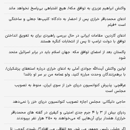
واکنش ابراهیم عزیزی به توافق مکه/ هیچ اشتباهی بی‌پاسخ نخواهد ماند
ادعای محمدباقر خرازی پس از احضار به دادگاه؛ کلیپ‌ها جعلی و ساختگی
است +فیلم
ادعای گاردین: مقامات ایرانی در حال بررسی راهبردی برای به تعویق انداختن
توافق با دولت ترامپ تا پس از انتخابات کنگره هستند
پاکستان بعد از امضای توافق مکه: جهان اسلام باید در برابر اسرائیل متحد
شود
اولین واکنش آیت‌الله جوادی آملی به ادعای خرازی درباره استعفای پزشکیان/
با برهم‌زنندگان وحدت مبارزه کنید، ولو عمامه من بر سر او باشد!
عراقچی: پذیرش کنوانسیون دریای خرز از سوی ایران، منوط به تصویب
مجلس است
حاجی دلیگانی: مجلس اجازه تصویب کنوانسیون دریای خزر را نمی‌دهد
ردپای بیش از ۳ یا ۴ جرم جدی امنیتی و کیفری در گفته های محمدباقر
خرازی/ هشدار برای آن‌هایی که می‌خواهند به ۲۵۰ هزار نفر بپیوندند
اگر جلیلی رئیس جمهور می شد، چه اتفاقی می افتاد؟/ رشیدی کوچی: تا