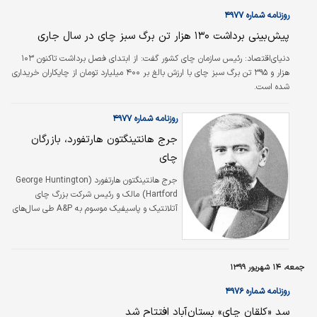
روزنامه شماره ۴۹۷۷
پیش‌بینی برداشت ۱۳۰ هزار تن برگ سبز چای در سال جاری
دنیای‌اقتصاد:
رئیس سازمان چای کشور گفت: از ابتدای فصل برداشت تاکنون ۱۰۳
هزار و ۳۹۵ تن برگ سبز چای با ارزش بالغ بر ۴۰۰ میلیارد تومان از چایکاران خریداری
شده است.
روزنامه شماره ۴۹۷۷
جرج هانتینگتون هارتفورد، بازرگان
چای
جرج هانتینگتون هارتفورد (George Huntington
Hartford) مالک و رئیس شرکت بزرگ چای
آتلانتیک و پاسیفیک موسوم به A&P طی سال‌های
۱۸۷۸ تا ۱۹۱۷ میلادی در آمریکا بود؛ دوره‌ای که
A&P طی آن توانست ساختار خواربارفروشی
زنجیره‌ای را ایجاد کرده و خود بدل به بزرگ‌ترین
خرده‌فروشی در سراسر آمریکا شود. خانواده
جمعه، ۱۴ شهریور ۱۳۹۹
هارتفورد در اصل در آغاز سده هفده از انگلستان به
روزنامه شماره ۴۹۷۶
آمریکا مهاجرت کرده بودند. او در ۵ سپتامبر ۱۸۳۳
در آگاستا، مرکز ایالت مین در یک مزرعه به دنیا
سد «کلقان چای» بستان‌آباد افتتاح شد