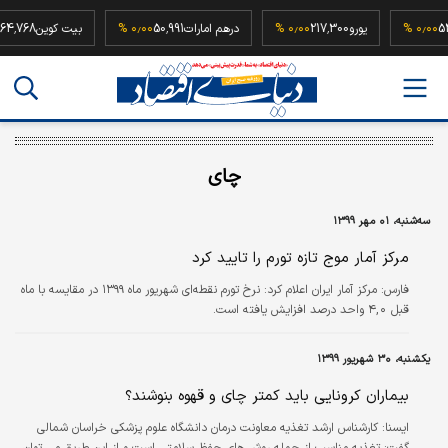
52,500,0
۰٫۰۰ %
یورو
217,300
۰٫۰۰ %
درهم امارات
50,991
۰٫۰۰ %
بیت کوین
8
چای
سه‌شنبه، ۰۱ مهر ۱۳۹۹
مرکز آمار موج تازه تورم را تایید کرد
فارس:
مرکز آمار ایران اعلام کرد: نرخ تورم نقطه‌ای شهریور ماه ١٣٩٩ در مقایسه با ماه
قبل ٤,٠ واحد درصد افزایش یافته است.
یکشنبه، ۳۰ شهریور ۱۳۹۹
بیماران کرونایی باید کمتر چای و قهوه بنوشند؟
ايسنا:
کارشناس ارشد تغذیه معاونت درمان دانشگاه علوم پزشکی خراسان شمالی
گفت: تغذیه مناسب از جمله روش های حفظ سلامتی است و از این طریق می توان