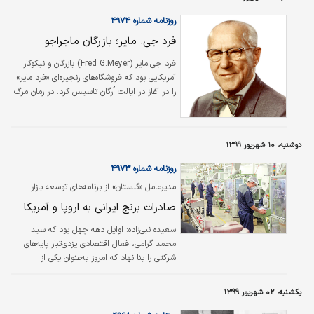
روزنامه شماره ۴۹۷۴
فرد جی. مایر؛ بازرگان ماجراجو
فرد جی.‌‌مایر (Fred G.‌Meyer) بازرگان و نیکوکار
آمریکایی بود که فروشگاه‌های زنجیره‌ای «فرد مایر»
را در آغاز در ایالت اُرگان تاسیس کرد. در زمان مرگ
وی این فروشگاه زنجیره‌ای ۶۳ شعبه در چهار ایالت
غربی داشت. مایر به دلیل معرفی موفقیت‌آمیز
چند مفهوم ابتکاری در زمینه بازاریابی شهرت دارد.
دوشنبه، ۱۰ شهریور ۱۳۹۹
روزنامه شماره ۴۹۷۳
مدیرعامل «گلستان» از برنامه‌های توسعه بازار
می‌گوید
صادرات برنج ایرانی به اروپا و آمریکا
سعیده نبی‌زاده:
اوایل دهه چهل بود که سید
محمد گرامی، فعال اقتصادی یزدی‌تبار پایه‌های
شرکتی را بنا نهاد که امروز به‌عنوان یکی از
بزرگ‌ترین واحدهای تولیدی، بسته‌بندی و پخش
موادغذایی در کشور فعالیت می‌کند. وی با هدف
یکشنبه، ۰۲ شهریور ۱۳۹۹
ایجاد اشتغال و ارائه محصولات باکیفیت به