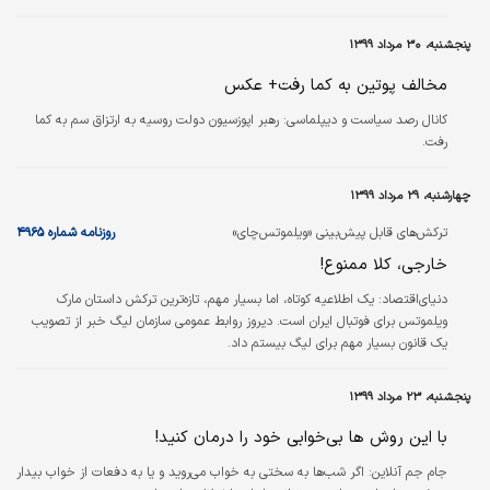
فنجان پلاستیکی. اندکی از پرواز نگذشته بود که او
بلافاصله به توالت رفت و به شدت بالا آورد.
پنجشنبه، ۳۰ مرداد ۱۳۹۹
فاصله سیبری تا مسکو ۲ هزار مایل بود اما هواپیما
مجبور به فرود…
مخالف پوتین به کما رفت+ عکس
کانال رصد سیاست و دیپلماسی:
رهبر اپوزسیون دولت روسیه به ارتزاق سم به کما
رفت.
چهارشنبه، ۲۹ مرداد ۱۳۹۹
ترکش‌های قابل پیش‌بینی «ویلموتس‌چای»
روزنامه شماره ۴۹۶۵
خارجی، کلا ممنوع!
دنیای‌اقتصاد:
یک اطلاعیه کوتاه، اما بسیار مهم، تازه‌ترین ترکش داستان مارک
ویلموتس برای فوتبال ایران است. دیروز روابط عمومی سازمان لیگ خبر از تصویب
یک قانون بسیار مهم برای لیگ بیستم داد.
پنجشنبه، ۲۳ مرداد ۱۳۹۹
با این روش ها بی‌خوابی خود را درمان کنید!
جام جم آنلاین:
اگر شب‌ها به سختی به خواب می‌روید و یا به دفعات از خواب بیدار