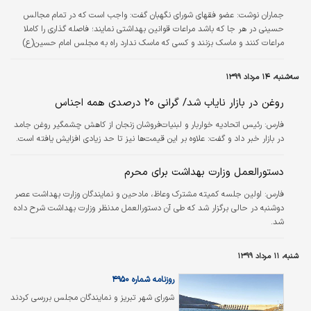
جماران نوشت: عضو فقهای شورای نگهبان گفت: واجب است که در تمام مجالس
حسینی در هر جا که باشد مراعات قوانین بهداشتی نمایند؛ فاصله گذاری را کاملا
مراعات کنند و ماسک بزنند و کسی که ماسک ندارد راه به مجلس امام حسین(ع)
ندهند که خود امام حسین(ع) هم از این شخص راضی نیست.
سه‌شنبه، ۱۴ مرداد ۱۳۹۹
روغن در بازار نایاب شد/ گرانی ۲۰ درصدی همه اجناس
فارس:
رئیس اتحادیه خواربار و لبنیات‌فروشان زنجان از کاهش چشمگیر روغن جامد
در بازار خبر داد و گفت: علاوه بر این قیمت‌ها نیز تا حد زیادی افزایش یافته است.
دستورالعمل وزارت بهداشت برای محرم
فارس:
اولین جلسه کمیته مشترک وعاظ، مادحین و نمایندگان وزارت بهداشت عصر
دوشنبه در حالی برگزار شد که طی آن دستورالعمل مدنظر وزارت بهداشت شرح داده
شد.
شنبه، ۱۱ مرداد ۱۳۹۹
روزنامه شماره ۴۹۵۰
شورای شهر تبریز و نمایندگان مجلس بررسی کردند