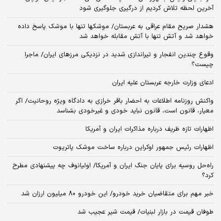
آخرین لحظه تلاش کردیم از درگیری جلوگیری شود
هشدار صریح مقام عراقی به عربستان/ موشکها تنها با موشک پاسخ داده
خواهد شد و آتش تنها با آتش مقابله خواهد شد
وقوع چندین انفجار و تیراندازی شدید در نزدیکی مرز‌های ایران/ ماجرا
چیست؟
ادعای وزارت خارجه عربستان علیه ایران
واکنش روزنامه اطلاعات به احضار باقر خرازی به دادگاه ویژه روحانیت/ اگر
معیار، قانون است، قانون نباید خودی و غیرخودی بشناسد
اظهارات تازه ظریف درباره مذاکرات ایران و آمریکا
اظهارات رئیس جمهور اوکراین درباره ساخت موشک پاتریوت
راه‌حل روسیه برای پایان جنگ ایران و آمریکا/ اولیانوف چه پیشنهادی مطرح
کرد؟
خبر مهم برای متقاضیان خرید خودرو/ این خودرو ۸۰ میلیون ارزان شد
طوفان قیمت در بازار لبنیات/ قیمت شیر عجیب شد