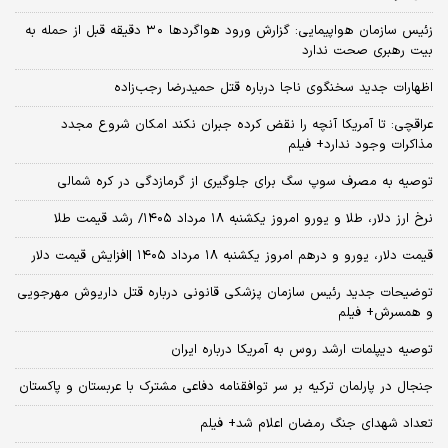
زئیس سازمان هواپیمایی: گزارش ورود هواگردها ٣٠ دقیقه قبل از حمله به
بیت رهبری صحت ندارد
اظهارات جدید سخنگوی ناجا درباره قتل حمیدرضا رجب‌زاده
عراقچی: تا آمریکا آنچه را نقض کرده جبران نکند امکان شروع مجدد
مذاکرات وجود ندارد+ فیلم
توصیه به مصرف سوپ سگ برای جلوگیری از گرمازدگی در کره شمالی
نرخ ارز دلار، طلا و یورو امروز یکشنبه ۱۸ مرداد ۱۴۰۵/ رشد قیمت طلا
قیمت دلار، یورو و درهم امروز یکشنبه ۱۸ مرداد ۱۴۰۵ |افزایش قیمت دلار
توضیحات جدید رئیس سازمان پزشکی قانونی درباره قتل داریوش مهرجویی
و همسرش+ فیلم
توصیه دیپلمات ارشد روس به آمریکا درباره ایران
جنجال در پارلمان ترکیه بر سر توافقنامه دفاعی مشترک با عربستان و پاکستان
تعداد شهدای جنگ رمضان اعلام شد+ فیلم