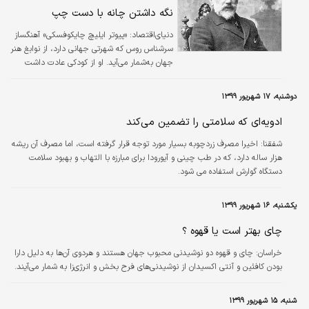
چایکوفسکی
نگه داشتن چانه با دست چپ
دنیای‌اقتصاد:
«پیوتر ایلیچ چایکوفسکی» آهنگساز
سرشناس روس که شهرتی جهانی دارد، از نوابغ هنر
جهان به‌شمار می‌آید. او از کودکی عادت داشت
پشت پیانو بنشیند و با کلاویه‌ها بازی کند. همین
عادت باعث شد کم‌کم به موسیقی علاقه‌مند شود.
دوشنبه، ۱۷ شهریور ۱۳۹۹
او صبح‌ها بین ساعت ۷ تا ۸ از خواب بیدار می‌شد
و ابتدا یک فنجان چای می‌نوشید و بعد سیگار
ادویه‌ای که سلامتی را تضمین می‌کند
می‌کشید و کمی کتاب مقدس می‌خواند سپس
شفقنا:
اخیرا مصرف زردچوبه بسیار مورد توجه قرار گرفته است، اما مصرف آن ریشه
برای پیاده‌روی از خانه بیرون می‌رفت. چایکوفسکی
هزار ساله دارد، که در طب چینی و آیورودا برای مبارزه با التهاب و بهبود سلامت
هر روز ساعت ۹ و۳۰ دقیقه صبح کارش را آغاز
دستگاه گوارش استفاده می شود.
می‌کرد.
یکشنبه، ۱۶ شهریور ۱۳۹۹
چای بهتر است یا قهوه ؟
خراسان:
چای و قهوه دو نوشیدنی محبوب جهان هستند و هردوی آن‌ها به دلیل دارا
بودن کافئین و آنتی اکسیدان از نوشیدنی‌های فرح بخش و انرژی‌زا به شمار می‌آیند.
شنبه، ۱۵ شهریور ۱۳۹۹