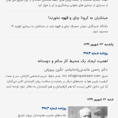
از بسیاری از بیماری های عفونی پیشگیری و آن را مهار کرد.
مبتلایان به کرونا چای و قهوه نخورند!
باشگاه خبرنگاران جوان:
مصرف چای و قهوه باید در مبتلایان به بیماری کووید ۱۹
محدود شود.
یکشنبه، ۲۳ شهریور ۱۳۹۹
روزنامه شماره ۴۹۸۴
اهمیت ایجاد یک محیط کار سالم و دوستانه
دکتر رحمن عابدین‌زاده‌نیاسر، نگین پرورش
منبع: inc info@noyanteam.com:
عدم حفظ حریم شخصی کارکنان، سر و صدا،
کیفیت پایین هوا و جنبه‌های دیگر بر رضایت و سلامت روان کارمندان تاثیر می‌گذارد.
آیا این دلایل کافی نیست که هم کارفرمایان و هم کارمندان به دفاتر خود توجه کنند
و به فکر ایده‌هایی برای ایجاد محیطی مثبت باشند تا کار کردن در آن محیط راحت‌تر
باشد؟با الهام از دفاتر شرکت دراپ‌باکس (Dropbox)، ممکن است بخواهید مجددا
شنبه، ۲۲ شهریور ۱۳۹۹
محیط کاری خود را به منظور ایجاد انگیزه و ترغیب کارمندان خود طراحی کنید.
ایده‌های زیر به شما برای موفقیت در این زمینه کمک می‌کند.
روزنامه شماره ۴۹۸۳
عادت‌های عجیب هنرمندان: پیوتر ایلیچ