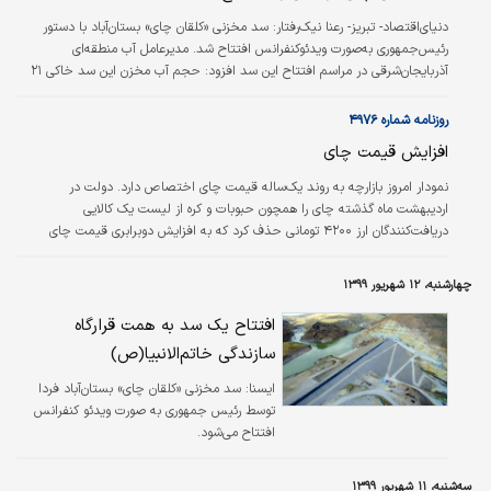
آمد و در ۱۸ سالگی کار خود را به‌عنوان فروشنده
دنیای‌اقتصاد- تبریز- رعنا نیک‌رفتار:
سد مخزنی «کلقان چای» بستان‌آباد با دستور
مغازه در بوستون…
رئیس‌جمهوری به‌صورت ویدئوکنفرانس افتتاح شد. مدیرعامل آب منطقه‌ای
آذربایجان‌شرقی در مراسم افتتاح این سد افزود: حجم آب مخزن این سد خاکی ۲۱
میلیون مترمکعب، ارتفاع سد ۶۵ متر و طول تاج آن ۵۲۰ متر است و در ردیف
سدهای بزرگ آذربایجان‌شرقی محسوب می‌شود.
روزنامه شماره ۴۹۷۶
افزایش قیمت چای
نمودار امروز بازارچه به روند یک‌ساله قیمت چای اختصاص دارد. دولت در
اردیبهشت ماه گذشته چای را همچون حبوبات و کره از لیست یک کالایی
دریافت‌کنندگان ارز ۴۲۰۰ تومانی حذف کرد که به افزایش دوبرابری قیمت چای
خارجی منجر شد. این اقدام با عنوان حمایت از تولید داخل صورت گرفت اما نرخ
چای ایرانی هم به سبب افزایش هزینه‌ها بالا رفت. چای خارجی به کیلویی ۱۲۰ هزار
چهارشنبه، ۱۲ شهریور ۱۳۹۹
تومان هم رسید. براساس گزارش وزارت جهاد‌کشاورزی نرخ خرید تضمینی برگ سبز
چای درجه یک در سال‌جاری افزایش ۷/ ۲۷ درصدی داشته و قیمت چای درجه دو
افتتاح یک سد به همت قرارگاه
ایرانی از…
سازندگی خاتم‌الانبیا(ص)
ايسنا:
سد مخزنی «کلقان چای» بستان‌آباد فردا
توسط رئیس جمهوری به صورت ویدئو کنفرانس
افتتاح می‌شود.
سه‌شنبه، ۱۱ شهریور ۱۳۹۹