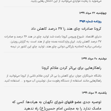
می‌شوید با رعایت مواردی می‌توانید از این اختلال رهایی یابید.
چهارشنبه، ۲۲ مرداد ۱۳۹۹
روزنامه شماره ۴۹۵۹
کرونا صادرات چای هند را ۲۷ درصد کاهش داد
دنیای اقتصاد:
شیوع ویروس کرونا باعث شد تولید چای در هند ۲۶ درصد و صادرات
۲۷ درصد کاهش یابد، ایران واردکننده عمده چای از هند است. به گزارش رویترز،
براساس بیانیه اتحادیه بازرگانی دولتی چای هند، تولید چای این کشور در نیمه
نخست سال ۲۰۲۰ با ۴/ ۲۶ درصد کاهش نسبت به سال گذشته به ۲۶/ ۳۴۸هزار
تن رسید. ۲ عامل شیوع ویروس کرونا به دلیل محدودیت‌هایی که در جابه‌جایی
دوشنبه، ۲۰ مرداد ۱۳۹۹
ایجاد کرد و همچنین جاری شدن سیل در مناطق تولید چای به ویژه منطقه آسام، از
مهم‌ترین دلایل افت تولید چای این کشور بوده است.
راهکارهایی برای بی‌اثر کردن علائم کرونا
باشگاه خبرنگاران جوان:
برای کاهش یا بی اثر کردن علائم ناشی از کرونا می‌توانید از
راهکارهایی مانند استفاده از دستگاه رطوبت ساز، نوشیدن آب میوه و ... استفاده کنید.
یکشنبه، ۱۹ مرداد ۱۳۹۹
توصیه جدی عضو فقهای شورای نگهبان به هیات‌ها: کسی که
ماسک ندارد را به مجلس امام حسین(ع) راه ندهید