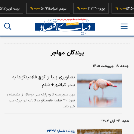
که
52,500,000
۰٫۰۰ %
یورو
217,300
۰٫۰۰ %
درهم امارات
50,991
۰٫۰۰ %
بیت ک
پرندگان مهاجر
جمعه، ۱۸ اردیبهشت ۱۴۰۵
تصاویری زیبا از کوچ فلامینگو‌ها به
بندر کیاشهر+ فیلم
مهر:
سرپرست اداره پارک ملی بوجاق از مشاهده و
فرود ۴۰ قطعه فلامینگو در تالاب این پارک ملی
خبر داد.
شنبه، ۲۴ آبان ۱۴۰۴
روزنامه شماره ۶۴۳۷