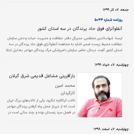
صورتی می‌تواند به انسان منتقل شود که تغییراتی در آن به وجود آید. طلعت
مختاری آزاد گفت: آنفلوآنزایی که در پرندگان مشاهده می‌شود از نوع H۵N۸ است و
جمعه، ۰۷ آذر ۱۳۹۹
تنها در ایران هم دیده نشده در کشورهای اروپایی، قزاقستان و شوروی[روسیه] نیز
دیده شده است. وی با اشاره به اینکه این ویروس‌ها از طریق پرندگان مهاجر به…
روزنامه شماره ۵۰۴۴
آنفلوآنزای فوق حاد پرندگان در سه استا‌ن کشور
ایسنا:
شهاب‌الدین منتظمی، مدیرکل دفتر حفاظت و مدیریت حیات وحش سازمان
حفاظت محیط زیست ضمن اشاره به مشاهده آنفلوآنزای فوق حاد پرندگان در سه
استا‌ن کشور گفت: درحال‌ حاضر سازمان دامپزشکی مرگ پرندگان مهاجر به‌دلیل ابتلا
به آنفلوآنزای فوق حاد پرندگان را در سه استا‌ن تا‌یید کرده است که یکی از آنها تا‌لاب
میقان در استا‌ن مرکزی و دیگری تا‌لاب میل در استا‌ن اردبیل است. همچنین در یکی
چهارشنبه، ۰۷ خرداد ۱۳۹۹
از نقاط تا‌لابی در استا‌ن مازندران آنفلوآنزای فوق حاد پرندگان گزارش شده است. در
همین حال به گزارش خبرگزاری صدا و سیما سید حسین…
بازآفرینی مشاغل قدیمی شرق گیلان
محمد امین
کارگردان
تالاب کیاکلایه لنگرود یکی از تالاب‌های بزرگ ایران
است که از دیرباز محل پناه گرفتن پرندگان مهاجر
در فصل سرد زمستان بوده و چند سالی است در
بهار و تابستان رویش گل نیلوفر مرداب جلوه‌ای
دیگر به این مرداب داده است. مستند فیلم «سل
چهارشنبه، ۰۷ اسفند ۱۳۹۸
تی تی» از این تالاب قدیمی و بکر غرب آسیا