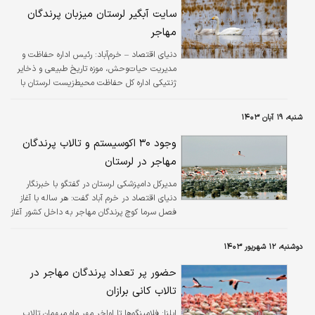
سایت آبگیر لرستان میزبان پرندگان
مهاجر
دنیای اقتصاد – خرم‌آباد: رئیس اداره حفاظت و
مدیریت حیات‌وحش، موزه تاریخ طبیعی و ذخایر
ژنتیکی اداره کل حفاظت محیط‌زیست لرستان با
اشاره به آغاز فصل مهاجرت پرندگان گفت: هر سال
با شروع فصل سرما مهاجرت پرندگان آبزی و
شنبه، ۱۹ آبان ۱۴۰۳
کنارآبزی در عرض‌های جغرافیایی بالا شامل
کشورهای آسیای میانه و اسکاندیناوی و دیگر
وجود ۳۰ اکوسیستم و تالاب پرندگان
مناطق سردسیر بالادست شروع می‌شود و در این
مهاجر در لرستان
مسیر لرستان با توجه به اینکه دارای ظرفیت‌های
قابل‌توجهی در حوزه تالاب، آبگیر، سدها و
مدیرکل دامپزشکی لرستان در گفتگو با خبرنگار
رودخانه‌ها در مسیر مهاجرت پرندگان برای
دنیای اقتصاد در خرم آباد گفت: هر ساله با آغاز
زمستان‌گذرانی است و از طرفی دارای…
فصل سرما کوچ پرندگان مهاجر به داخل کشور آغاز
می شود که در لرستان حدود ۳۰ اکوسیستم
تالاب، دریاچه، سد و آبگیر وجود دارد که محل
دوشنبه، ۱۲ شهریور ۱۴۰۳
زمستان گذرانی برای پرندگان مهاجر است.
حضور پر تعداد پرندگان مهاجر در
تالاب کانی برازان
ایلنا:
فلامینگوها تا اواخر مهر ماه میهمان تالاب