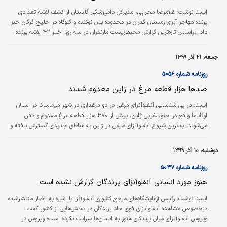
ایسنا نوشت:
غلامرضا محرابی، مدیرکل دامپزشکی گلستان از کشف لاشه تعدادی
پرنده مهاجر آبزی زمستان گذران در محدوده بین نوکنده و گلوگاه در خلیج گرگان خبر
داد. براساس تازه‌ترین گزارش محیط‌زیست مازندران در سه روز اخیر ۴۲ لاشه پرنده
مهاجر آبزی در تالاب بین‌المللی میانکاله و خلیج گرگان کشف شده است. در همین
حال رضوانی، مدیرکل دامپزشکی مازندران اعلام کرد: پس از بررسی‌های آزمایشگاهی
جمعه، ۲۱ آذر ۱۳۹۹
مشخص شد، علت تلفات پرندگان مهاجر در تالاب میانکاله و خلیج گرگان، ابتلا به
بیماری آنفلوآنزای فوق‌حاد پرندگان و نیوکاسل نبود و دلایل دیگر…
روزنامه شماره ۵۰۵۶
صدها هزار قطعه مرغ در ژاپن معدوم شدند
ایسنا:
در پی شناسایی آنفلوآنزای مرغی در دو مرغداری در شهر میماساکا در استان
اوکایاما واقع در جنوب‌غربی ژاپن، بیش از ۳۷۰ هزار قطعه مرغ معدوم و دفن
می‌شوند. بدترین شیوع آنفلوآنزای مرغی در ژاپن به مناطق جدیدی گسترش یافته و
اکنون ۲۰ درصد از ۴۷ استان این کشور را درگیر کرده است.
دوشنبه، ۱۰ آذر ۱۳۹۹
روزنامه شماره ۵۰۴۷
هنوز مورد انسانی آنفلوآنزای پرندگان گزارش نشده است
ایسنا نوشت:
رئیس آزمایشگاه‌های مرجع کشوری آنفلوآنزا با اشاره به اخبار منتشرشده
درخصوص مشاهده آنفلوآنزای فوق حاد پرندگان در بخش‌هایی از کشور گفت:
ویروس آنفلوآنزای میان پرندگان هنوز به انسان‌ها سرایت نکرده است؛ ویروس در