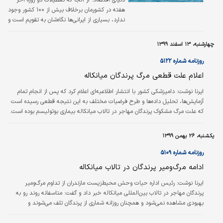
هفته در کشورمان برخلاف بیش از ۱۰۰ کشور وجود
ندارد، بسیاری از ایرانی‌‌ها نگاه‌‌شان به تقویم است و
روزهای تعطیلی مناسبتی که بتوانند بر اساس آن
برای سفرشان برنامه‌‌ریزی کنند. رویه‌‌ای که به
چهارشنبه، ۱۳ اسفند ۱۳۹۹
شکل‌‌گیری سفرهای تهاجمی به مقاصد توریستی
هم منجر شده و کارشناسان بارها از آن انتقاد
روزنامه شماره ۵۱۲۲
کرده‌اند. حال با شرایط موجود و ازآنجا که تا نیمه
اعلام علت قطعی مرگ پرندگان میانکاله
دی‌‌ماه هیچ تعطیلی مناسبتی‌‌‌ای وجود ندارد، آیا
باید سفر را تعطیل کنیم یا می‌شود برنامه‌های یک
ایرنا نوشت:
دامپزشکی کشور با انتشار اطلاعیه‌ای اعلام کرد که پس از انجام تمام
روزه برای خود تدارک ببینیم، آن هم در این ماه‌ها…
آزمایش‌ها، تحلیل داده‌ها و طرح فرضیات مختلف به این نتیجه قطعی رسیده است
که علت مرگ مشکوک پرندگان مهاجر در تالاب میانکاله بیماری بوتولیسم بوده است.
یکشنبه، ۲۶ بهمن ۱۳۹۹
روزنامه شماره ۵۱۰۹
ادامه مرگ‌و‌میر پرندگان در تالاب میانکاله
ایرنا نوشت:
رئیس اداره حیات وحش محیط‌زیست مازندران از تداوم مرگ‌و‌میر
پرندگان مهاجر در تالاب بین‌المللی میانکاله خبر داد و گفت: متاسفانه روند رو به
بهبودی مشاهده نمی‌شود و همچنان روزانه شماری از پرندگان تلف می‌شوند و
لاشه‌هایشان جمع‌آوری می‌شود. کوروس ربیعی در تشریح آخرین وضعیت مرگ‌و‌میر
پرندگان در تالاب بین‌المللی میانکاله افزود: همچنان روزانه به‌طور میانگین ۳۵۰ تا