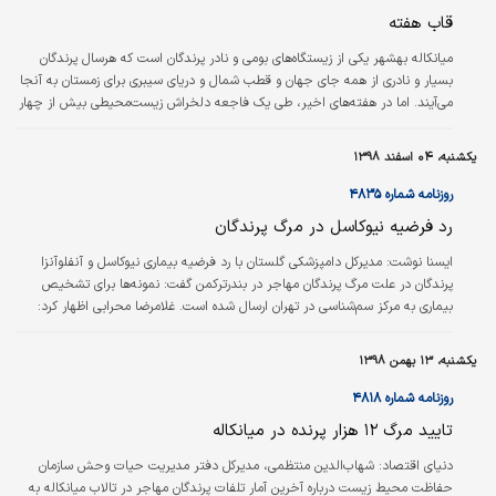
کیاکلایه می‌گوید و در همین رابطه به ساحل
قاب هفته
چمخاله و روستاهای بکر اطراف سفر می‌کند و
درباره مشاغل از یاد رفته قدیمی می‌گوید. در
میانکاله بهشهر یکی از زیستگاه‌های بومی و نادر پرندگان است که هرسال پرندگان
بخشی از این فیلم ورزش کشتی گیله مردی هم به
بسیار و نادری از همه جای جهان و قطب شمال و دریای سیبری برای زمستان به آنجا
تصویر کشیده شده است. این ورزش هم از آن
می‌آیند. اما در هفته‌های اخیر، طی یک فاجعه دلخراش زیست‌محیطی بیش از چهار
رسم‌هایی است که هر سال در…
هزار لاشه انواع پرندگان مهاجر جمع‌آوری و دفن بهداشتی شد که عمده لاشه
کشف‌شده پرندگان مهاجر مربوط به چنگر، فلامینگو و اردک نوک‌ پهن بوده است. به
یکشنبه، ۰۴ اسفند ۱۳۹۸
گفته رئیس سازمان دامپزشکی کشور، علت تلفات مرگبار پرندگان مسمومیت طبیعی
با سم بوتولیسم ناشی از مسموم شدن آب بوده است.عکس‌ها، بخشی…
روزنامه شماره ۴۸۳۵
رد فرضیه نیوکاسل در مرگ پرندگان
ایسنا نوشت:
مدیرکل دامپزشکی گلستان با رد فرضیه بیماری نیوکاسل و آنفلوآنزا
پرندگان در علت مرگ پرندگان مهاجر در بندرترکمن گفت: نمونه‌ها برای تشخیص
بیماری به مرکز سم‌شناسی در تهران ارسال شده است. غلامرضا محرابی اظهار کرد:
بعد از مشخص شدن نتایج آزمایش‌های سم‌شناسی، علت مرگ پرندگان اطلاع‌رسانی
خواهد شد. طی یک هفته گذشته لاشه بیش از ۵هزار قطعه از پرندگان مهاجر در
یکشنبه، ۱۳ بهمن ۱۳۹۸
سواحل بندر ترکمن در غرب خلیج گرگان جمع‌آوری شده است.
روزنامه شماره ۴۸۱۸
تایید مرگ ۱۲ هزار پرنده در میانکاله
دنیای اقتصاد:
شهاب‌الدین منتظمی، مدیرکل دفتر مدیریت حیات‌ وحش سازمان
حفاظت محیط زیست درباره آخرین آمار تلفات پرندگان مهاجر در تالاب میانکاله به