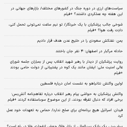
سیاست‌های ارزی در دوره جنگ در کشورهای مختلف/ بازارهای جهانی در
این هفته چه عملکردی داشتند؟ +فیلم
شوخی جالب پزشکیان با یک خبرنگار/ تو نیم ساعت نمی‌تونی تحمل کنی،
دادِت رفت هوا؟ +فیلم
یمن: نفتکش سعودی را در خلیج عدن هدف قرار دادیم
حادثه مرگبار در اصفهان؛ ۴ نفر جان باختند
روایت پزشکیان از دیدار با رهبر شهید انقلاب پس از بمباران جلسه شورای
عالی امنیت ملی؛ ایشان مانند یک کوه در پشتیبانی از دولت حامی بودند
+فیلم
اولین واکنش نتانیاهو به نشست امان درباره فلسطین
واکنش پزشکیان به حواشی پیام رهبر انقلاب درباره تفاهم‌نامه آتش‌بس؛
برخی افراد که دنبال تفرقه بودند، از این موضوع سوءاستفاده کردند +فیلم
فیدان: اسرائیل هیچ برنامه‌ای برای صلح ندارد/ حماس به تعهدات خود عمل
کرد
پیش‌بینی یک بانک بین‌المللی از بازار طلا/ جهش انفجاری طلا در راه است؟