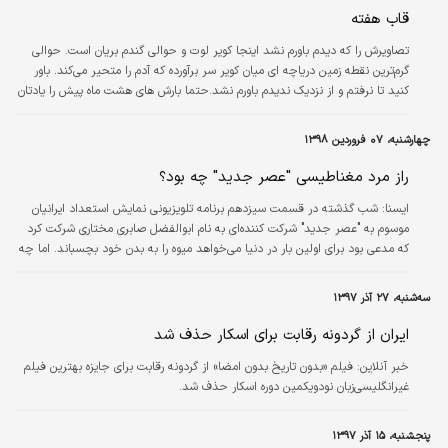
قاب هفته
تصاویرش را که دیدم باورم نشد اینجا کویر لوت و حوالی گندم بریان است. حوالی
گرم‌ترین نقطه زمین دریاچه ای میان کویر سر برآورده که آدم را متحیر می‌کند. باور
کنید تا نرفتم و از نزدیک ندیدم باورم نشد.حتما بارش های هشت ماه پیش را یادتان
هست و حتما به یاد دارید گه سیل چگونه جاده شهداد- نهبندان را ویران کرد.آن
باران و آن سیل ویرانگر حالا کویر شهدادمان را دیدنی‌تر از همیشه کرده است.کلوت ها
چهارشنبه، ۰۷ فروردین ۱۳۹۸
زیبا بودند، زیباتر شدند.عبور پرندگان مهاجر هم این زیبایی را صد چندان کرده
است.به قول یکی از دوستان این منظره حتی…
راز مرد مغناطیسی "عصر جدید" چه بود؟
ايسنا:
شب گذشته در قسمت سیزدهم برنامه تلویزیونی نمایش استعداد ایرانیان
موسوم به "عصر جدید" شرکت کننده‌ای به نام ابوالفضل صابری مختاری شرکت کرد
که مدعی بود برای اولین بار در دنیا می‌خواهد میوه را به بدن خود بچسباند. اما چه
چیزی در بدن این گونه افراد موجب می‌شود که اشیا به بدن آنها بچسبد؟
سه‌شنبه، ۲۷ آذر ۱۳۹۷
ایران از گردونه رقابت برای اسکار حذف شد
خبر آنلاین:
فیلم «بدون تاریخ بدون امضا» از گردونه رقابت برای جایزه بهترین فیلم
غیرانگلیسی‌زبان نودویکمین دوره اسکار حذف شد.
پنجشنبه، ۱۵ آذر ۱۳۹۷