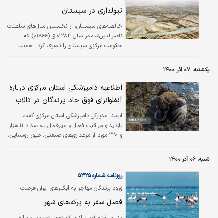
تیولداری در سیستان
خالصه‌‌‌های سیستان، از نخستین سال‌های سلطنت
ناصرالدین‌‌‌شاه در سال ۱۲۸۳ه.ق (۱۸۶۶م) که
حکومت مرکزی سیستان را تصرف کرد، اهمیت
یافت. خوانین محلی اعتراض‌ خود را به حکومت
نشان دادند تا اینکه سیستان به دست میرعلمخان
یکشنبه، ۰۷ آذر ۱۴۰۰
امیر قائن افتاد و این منطقه در سال ۱۲۹۰ه.ق
(۱۸۷۴م) به‌عنوان تیول به او داده شد. کمبود آب
اطلاعیه دامپزشکی استان مرکزی درباره
تنها مانع توسعه اقتصادی سیستان نبود؛ نظام
آنفلوانزای فوق حاد پرندگان در تالاب
پیچیده و متغیر مالکیت زمین همراه با سنت و
فرهنگ طایفه‌ای، مجموعه‌ای را به وجود آورد که
ايسنا:
مدیرکل دامپزشکی استان مرکزی گفت:
مانعی قدرتمند در راه پیشرفت اقتصادی بود. نظام
بازدید و مراقبت فعال و غیرفعال به تعداد ۱۱ هزار
غالب، بهره‌برداری از…
و ۲۲۰ مورد از مرغداری‌های صنعتی، طیور روستایی،
مراکز عرضه پرندگان، زیستگاه‌های پرندگان مهاجر و
کشتارگاه‌های طیور و در حال حاضر رصد و پایش
شنبه، ۰۶ آذر ۱۴۰۰
بیماری به شکل روزانه از واحدهای مرغداری استان
در حال انجام است که تاکنون موردی از بیماری
روزنامه شماره ۵۳۲۵
آنفلوانزای فوق حاد پرندگان در طیور صنعتی و
ورود پرندگان مهاجر به آبگیرهای ایران فرصت
بومی استان گزارش نشده است.
گردشگری نیم‌روزه را فراهم کرد
فصل سفر به برکه‌های شهر
دنياي اقتصاد:
از آنجا که تعطیلات دو روزه آخر