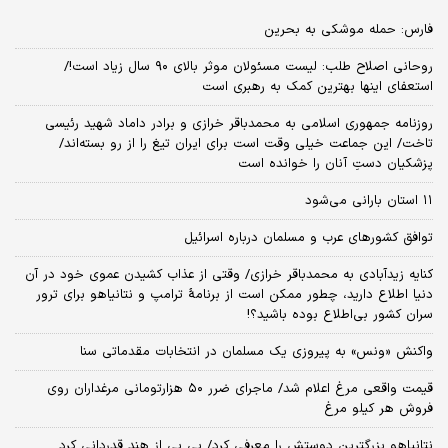
فارس: حمله موشکی به بحرین
روحانی اصلاح طلب: ‌لیست مسئولان موثر بالای ۹۰ سال زیاد است!/
استعفای اینها بهترین کمک به رهبری است
روزنامه جمهوری اسلامی به محمدباقر خرازی و برادر داماد شهید رئیسی
تاخت/ این جماعت خیلی وقت است برای ایران تیغ را از رو بسته‌اند/
پزشکیان دستِ آنان را خوانده است
۱۱ استان بارانی می‌شود
توافق کشورهای عرب و مسلمان درباره اسرائیل
کنایه زیدآبادی به محمدباقر خرازی/ وقتی از عذاب کشیدن عموی خود در آن
دنیا اطلاع دارید، چطور ممکن است از برنامهٔ ترامپ و نتانیاهو برای ترور
سران کشور بی‌اطلاع بوده باشید؟!
واکنش «ونس» به پیروزی یک مسلمان در انتخابات مقدماتی سنا
قیمت واقعی مرغ اعلام شد/ ماجرای ضرر ۵۰ هزارتومانی مرغداران روی
فروش هر کیلو مرغ
نتانیاهو بزرگترین دوستش را معرفی کرد/ بی بی از هند قدردانی کرد