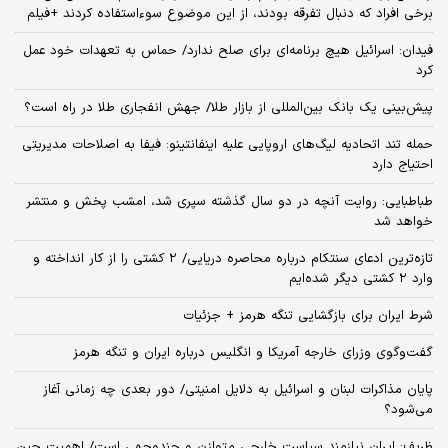
برخی افراد که دنبال تفرقه بودند، از این موضوع سوءاستفاده کردند +فیلم
فیدان: اسرائیل هیچ برنامه‌ای برای صلح ندارد/ حماس به تعهدات خود عمل
کرد
پیش‌بینی یک بانک بین‌المللی از بازار طلا/ جهش انفجاری طلا در راه است؟
حمله تند اتحادیه لیگ‌های اروپایی علیه اینفانتینو: فیفا به اصلاحات مدیریتی
احتیاج دارد
طباطبایی: روایت آنچه در دو سال گذشته سپری شد، امشب پخش و منتشر
خواهد شد
تازه‌ترین ادعای سنتکام درباره محاصره دریایی/ ۲ کشتی را از کار انداخته و
وارد ۲ کشتی دیگر شده‌ایم
شرط ایران برای بازگشایی تنگه هرمز + جزئیات
گفت‌وگوی وزرای خارجه آمریکا و انگلیس درباره ایران و تنگه هرمز
پایان مذاکرات لبنان و اسرائیل به دلایل امنیتی/ دور بعدی چه زمانی آغاز
می‌شود؟
ظریف: ایران نیازمند سیاست خارجی متوازن و چندوجهی است/ اهمیت چین