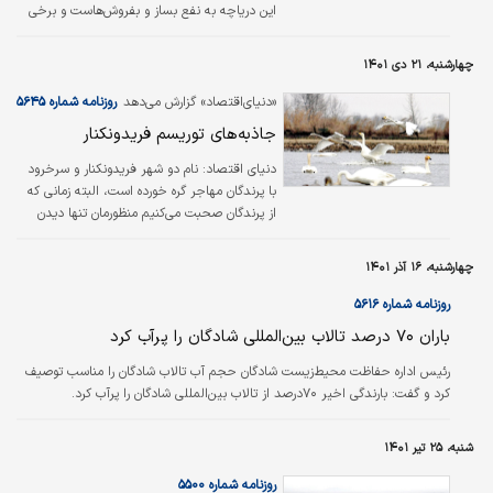
این دریاچه به نفع بساز و بفروش‌هاست و برخی
دیگر معتقد بودند که دریاچه چیتگر حوض
برج‌‌‌های اطراف خواهد شد و آن‌طور که مسوولان
چهارشنبه، ۲۱ دی ۱۴۰۱
وقت ادعا می‌کنند، نمی‌تواند بر اقلیم تهران تاثیر
بگذارد اما با همه اینها بالاخره رویای دریاچه‌‌‌دار
«دنیای‏‌اقتصاد» گزارش می‌دهد
روزنامه شماره ۵۶۴۵
شدن تهران، محقق شد و حتی برای رد ادعاهایی
جاذبه‌های توریسم فریدونکنار
مبنی بر خشک شدن دریاچه، حق‌آبه‌‌‌ای از رودخانه
کن برای تامین آب این دریاچه با سازمان آبفا
دنياي اقتصاد:
نام دو شهر فریدونکنار و سرخرود
منعقد کردند.
با پرندگان مهاجر گره خورده است‌‌، البته زمانی که
از پرندگان صحبت می‌کنیم منظورمان تنها دیدن
انواع گونه‌هایی مانند قو، درنا و... نیست که از
عرض‌‌های شمالی برای زمستان‌‌گذرانی خودشان را به
چهارشنبه، ۱۶ آذر ۱۴۰۱
کشورمان می‌‌رسانند. بلکه بیشتر نام این دو شهر با
شکار گسترده و بازار غیرقانونی پرندگان مهاجر
روزنامه شماره ۵۶۱۶
همراه است. البته با وجود این شکار و بازار بزرگ
باران ۷۰ درصد تالاب بین‌المللی شادگان را پر‌آب کرد
آن، همچنان فریدونکنار و سرخرود گزینه‌‌ای جذاب
برای یک سفر متفاوت به شمال محسوب می‌شوند.
رئیس اداره حفاظت محیط‌‌زیست شادگان حجم آب تالاب شادگان را مناسب توصیف
کرد و گفت: بارندگی اخیر ۷۰درصد از تالاب بین‌المللی شادگان را پر‌آب کرد.
شنبه، ۲۵ تیر ۱۴۰۱
روزنامه شماره ۵۵۰۰