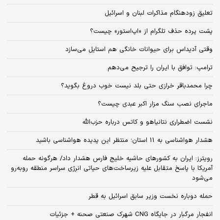
تعلیق زودهنگام مذاکرات لبنان و اسرائیل
پشت پرده حذف تلگرام از «اپ‌استور» چیست؟
وقتی آدیداس برای حیوانات خانگی هم استایل می‌سازد
ترامپ: توافق با ایران را ترجیح می‌دهم
چرا محمدباقر خرازی حتی بلد نیست خوب دروغ بگوید؟
ماجرای نصب سنگ مزار اکبر عبدی چیست؟
نشست اضطراری نتانیاهو و کاتس درباره حزب‌الله
هشدار هواشناسی به 11 استان؛ منتظر این پدیده هواشناسی باشید
رویترز: ایران به کشورهای حاشیه خلیج فارس هشدار داد/ هرگونه حمله
آمریکا با پاسخ متقابل علیه زیرساخت‌های حیاتی انرژی سراسر منطقه روبه‌رو
می‌شود
حمله دوباره نخست وزیر سابق اسرائیل به قطر
انفجار مرگبار در جایگاه CNG شهرک صنعتی صحنه + جزئیات