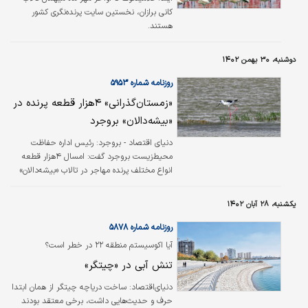
کانی برازان، نخستین سایت پرنده‌نگری کشور
هستند.
دوشنبه، ۳۰ بهمن ۱۴۰۲
روزنامه شماره ۵۹۵۳
«زمستان‌‌‌گذرانی» ۴‌هزار قطعه پرنده در
«بیشه‌‌‌دالان» بروجرد
دنیای اقتصاد - بروجرد:
رئیس اداره حفاظت
محیط‌‌‌زیست بروجرد گفت: امسال ۴‌هزار قطعه
انواع مختلف پرنده مهاجر در تالاب «بیشه‌‌‌دالان»
بروجرد شمارش شده که زمستان خود را در این
تالاب می‌‌‌گذرانند. اصغر بلکی‌‌‌وند در گفت‌‌‌وگو با
یکشنبه، ۲۸ آبان ۱۴۰۲
«دنیای اقتصاد» در بروجرد افزود: امسال در
مقایسه با سال گذشته میزان و تعداد پرندگان
روزنامه شماره ۵۸۷۸
مهاجری که به تالاب بیشه‌دالان آمده‌اند کاهش
آیا اکوسیستم منطقه ۲۲ در خطر است؟
یافته است. وی افزود: اکنون گونه‌‌‌‌‌‌هایی از قبیل
تنش آبی در «چیتگر»
انواع غاز وحشی، لک لک، انواع کیشیم، انواع
حواصیل و اگرت، انواع درنا، قوها، خروس کولی و
دنیای‌اقتصاد: ساخت دریاچه چیتگر از همان ابتدا
پرندگان شکاری در تالاب…
حرف‌‌‌ و حدیث‌‌‌هایی داشت، برخی معتقد بودند