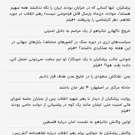
پزشکیان: تنها کسانی که در خیابان بودند ایران را نگه نداشتند همه سهیم
هستند/ حوادث دی‌ماه پارسال قابل فراموشی نیست/ رهبر انقلاب در مورد
تفاهم، نظر کارشناسی را پذیرفتند +فیلم
خروج ناگهانی نتانیاهو از یک مراسم به دلایل امنیتی
سیاست‌های ارزی در دوره جنگ در کشورهای مختلف/ بازارهای جهانی در
این هفته چه عملکردی داشتند؟ +فیلم
شوخی جالب پزشکیان با یک خبرنگار/ تو نیم ساعت نمی‌تونی تحمل کنی،
دادِت رفت هوا؟ +فیلم
یمن: نفتکش سعودی را در خلیج عدن هدف قرار دادیم
حادثه مرگبار در اصفهان؛ 4 نفر جان باختند
روایت پزشکیان از دیدار با رهبر شهید انقلاب پس از بمباران جلسه شورای
عالی امنیت ملی؛ ایشان مانند یک کوه در پشتیبانی از دولت حامی بودند
+فیلم
اولین واکنش نتانیاهو به نشست امان درباره فلسطین
واکنش پزشکیان به حواشی پیام رهبر انقلاب درباره تفاهم‌نامه آتش‌بس؛