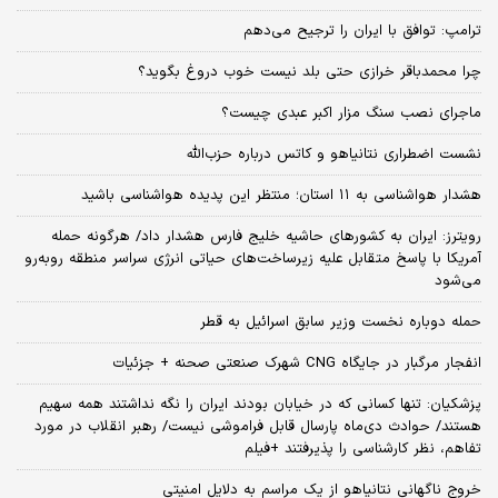
ترامپ: توافق با ایران را ترجیح می‌دهم
چرا محمدباقر خرازی حتی بلد نیست خوب دروغ بگوید؟
ماجرای نصب سنگ مزار اکبر عبدی چیست؟
نشست اضطراری نتانیاهو و کاتس درباره حزب‌الله
هشدار هواشناسی به ۱۱ استان؛ منتظر این پدیده هواشناسی باشید
رویترز: ایران به کشورهای حاشیه خلیج فارس هشدار داد/ هرگونه حمله
آمریکا با پاسخ متقابل علیه زیرساخت‌های حیاتی انرژی سراسر منطقه روبه‌رو
می‌شود
حمله دوباره نخست وزیر سابق اسرائیل به قطر
انفجار مرگبار در جایگاه CNG شهرک صنعتی صحنه + جزئیات
پزشکیان: تنها کسانی که در خیابان بودند ایران را نگه نداشتند همه سهیم
هستند/ حوادث دی‌ماه پارسال قابل فراموشی نیست/ رهبر انقلاب در مورد
تفاهم، نظر کارشناسی را پذیرفتند +فیلم
خروج ناگهانی نتانیاهو از یک مراسم به دلایل امنیتی