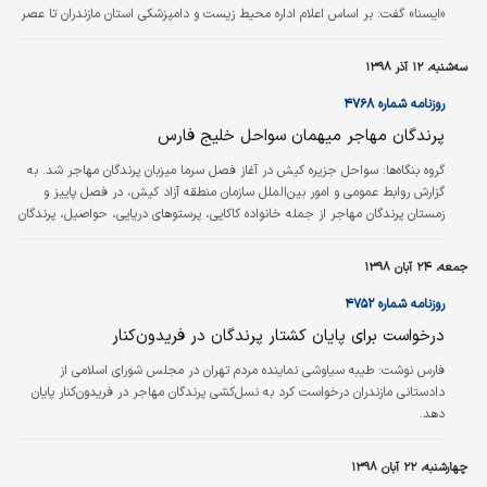
«ایسنا» گفت: بر اساس اعلام اداره محیط زیست و دامپزشکی استان مازندران تا عصر
شنبه (۱۲ بهمن ماه) ۱۲ هزار پرنده در این منطقه تلف شده‌اند. به دلیل شرایط
نامساعد جوی در میانکاله هنوز آمار جدیدی از تلفات به دست نیاورده‌ایم.
سه‌شنبه، ۱۲ آذر ۱۳۹۸
روزنامه شماره ۴۷۶۸
پرندگان مهاجر میهمان سواحل خلیج فارس
گروه بنگاه‌ها:
سواحل جزیره کیش در آغاز فصل سرما میزبان پرندگان مهاجر شد. به
گزارش روابط عمومی و امور بین‌الملل سازمان منطقه آزاد کیش، در فصل پاییز و
زمستان پرندگان مهاجر از جمله خانواده کاکایی، پرستوهای دریایی، حواصیل، پرندگان
شکاری از جمله دلیجه معمولی، دلیجه کوچک، لیل و بحری به جزیره کیش
مهاجرت می‌کنند. این پرندگان عمدتا از کشورهای شمال یعنی از روسیه، ترکمنستان،
جمعه، ۲۴ آبان ۱۳۹۸
آذربایجان، ارمنستان، قزاقستان، تاجیکستان و دیگر کشورهای منطقه وارد کشور
می‌شوند؛ از حدود ۵۵۳ گونه پرنده در ایران حدودا ۳۴۰ گونه مهـــاجر هستند و…
روزنامه شماره ۴۷۵۲
درخواست برای پایان کشتار پرندگان در فریدون‌کنار
فارس نوشت:
طیبه سیاوشی نماینده مردم تهران در مجلس شورای اسلامی از
دادستانی مازندران درخواست کرد به نسل‌کشی پرندگان مهاجر در فریدون‌کنار پایان
دهد.
چهارشنبه، ۲۲ آبان ۱۳۹۸