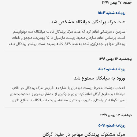
جمعه، ۱۷ بهمن ۱۳۹۹
۴۰۰ لاشه پرندگان مهاجر در این تالاب جمع‌آوری می‌شود و کاهشی در میزان
مرگ‌و‌میر مشاهده نشده است. وی با اعلام اینکه آمار لاشه‌های جمع‌آوری‌شده…
روزنامه شماره ۵۱۰۳
علت مرگ پرندگان میانکاله مشخص شد
سازمان دامپزشکی اعلام کرد که علت مرگ پرندگان تا‌لاب میانکاله سم بوتولیسم
است. براساس اعلام سازمان محیط زیست مازندران تا‌ ۱۵ بهمن‌ماه مجموع تلفات
پرندگان مهاجر جمع‌آوری شده به عدد ۸۳۹ لاشه رسیده است. بیشتر پرندگان تلف
شده از گونه‌های چنگر معمولی، فلامینگو و مرغابی هستند.
پنجشنبه، ۱۶ بهمن ۱۳۹۹
روزنامه شماره ۵۱۰۲
ورود به میا‌نکاله ممنوع شد
انتخاب نوشت:
محیط زیست مازندران با اشاره به افزایش مرگ پرندگان در تا‌لاب
میا‌نکاله و خلیج گرگان اعلام کرد: برای جلوگیری از انتشار بیماری و محدودیت‌های
صورت‌گرفته در راستا‌ی مدیریت و کنترل منطقه، ورود به میا‌نکاله تا‌ اطلاع ثانوی
ممنوع است. بر اساس اعلام اداره کل محیط زیست مازندران، تا‌کنون ۵۰۸ قطعه پرنده
مهاجر آبزی از گونه‌های چنگر معمولی، فلامینگو و مرغابی تلف و از سطح خلیج
دوشنبه، ۱۳ بهمن ۱۳۹۹
گرگان جمع‌آوری و برای دفن بهداشتی تحویل اداره دامپزشکی بندرگز شده است. با
احتساب تلفات پنج‌روز گذشته، مجموع تلفات پرندگان مهاجر…
روزنامه شماره ۵۰۹۹
مرگ مشکوک پرندگان مهاجر در خلیج گرگان